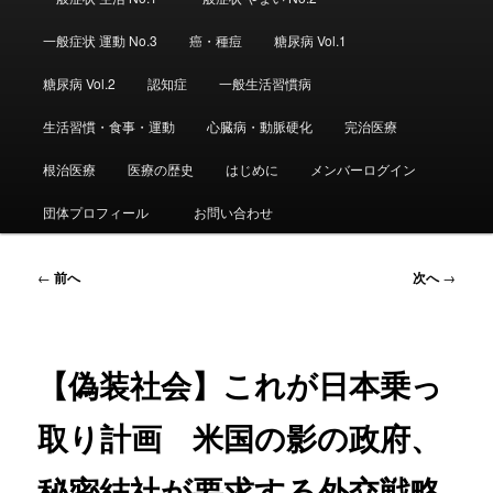
ュ
ー
一般症状 運動 No.3
癌・種痘
糖尿病 Vol.1
糖尿病 Vol.2
認知症
一般生活習慣病
生活習慣・食事・運動
心臓病・動脈硬化
完治医療
根治医療
医療の歴史
はじめに
メンバーログイン
団体プロフィール
お問い合わせ
投
←
前へ
次へ
→
稿
ナ
ビ
ゲ
【偽装社会】これが日本乗っ
ー
シ
取り計画 米国の影の政府、
ョ
ン
秘密結社が要求する外交戦略