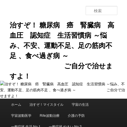
メ
イ
検
ン
索
コ
治すぞ！ 糖尿病 癌 腎臓病 高
ン
血圧 認知症 生活習慣病 ～悩
テ
ン
み、不安、運動不足、足の筋肉不
ツ
へ
足 、食べ過ぎ病 ～
移
動
ご自分で治せま
すよ！
メ
ホーム
治すぞ！マイスタイル
宇宙の生活
イ
ン
宇宙波動医学
Rife波動治療
介護の予防
メ
ニ
一般症状 生活 No.1
一般症状 やまい No.2