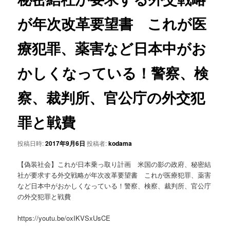
が年次改革要望書 これが医
療犯罪、薬害など日本中がお
かしくなっている！警察、検
察、裁判所、官公庁の外交犯
罪と戦費
投稿日時:
2017年9月6日
投稿者:
kodama
【偽装社会】これが日本乗っ取り計画 米国の影の政府、秘密結
社が要求する外交戦略が年次改革要望書 これが医療犯罪、薬害
など日本中がおかしくなっている！警察、検察、裁判所、官公庁
の外交犯罪と戦費
https://youtu.be/oxIKVSxUsCE