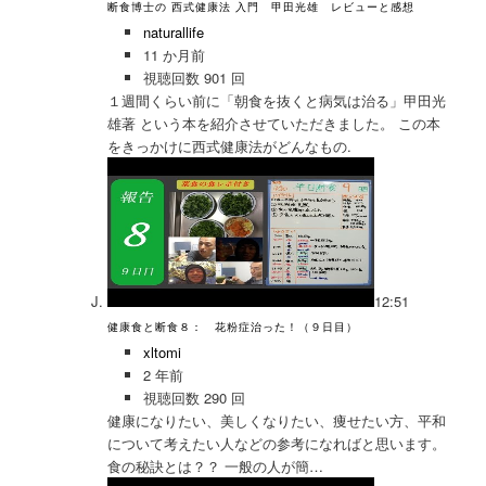
断食博士の 西式健康法 入門 甲田光雄 レビューと感想
naturallife
11 か月前
視聴回数 901 回
１週間くらい前に「朝食を抜くと病気は治る」甲田光
雄著 という本を紹介させていただきました。 この本
をきっかけに西式健康法がどんなもの.
12:51
健康食と断食８： 花粉症治った！（９日目）
xltomi
2 年前
視聴回数 290 回
健康になりたい、美しくなりたい、痩せたい方、平和
について考えたい人などの参考になればと思います。
食の秘訣とは？？ 一般の人が簡…