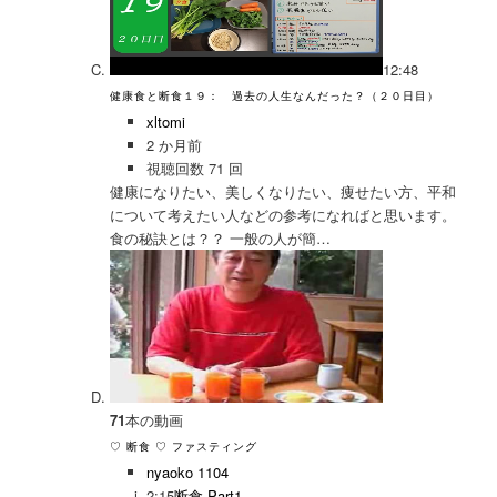
12:48
健康食と断食１９： 過去の人生なんだった？（２０日目）
xltomi
2 か月前
視聴回数 71 回
健康になりたい、美しくなりたい、痩せたい方、平和
について考えたい人などの参考になればと思います。
食の秘訣とは？？ 一般の人が簡…
71
本の動画
♡ 断食 ♡ ファスティング
nyaoko 1104
2:15
断食 Part1