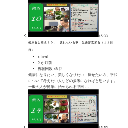
15:33
健康食と断食１０： 疲れない食事・生発芽玄米食（１１日
目）
xltomi
2 か月前
視聴回数 48 回
健康になりたい、美しくなりたい、痩せたい方、平和
について考えたい人などの参考になればと思います。
一般の人が簡単に始められる甲田 …
15:52