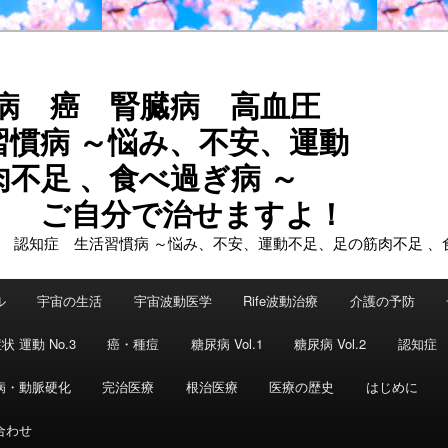
尿病 癌 腎臓病 高血圧
習慣病 ～悩み、不安、運動
不足 、食べ過ぎ病 ～
で治せますよ！
ル
宇宙の生活
宇宙波動医学
Rife波動治療
介護の予防
状 運動 No.3
癌・種痘
糖尿病 Vol.1
糖尿病 Vol.2
認知症
病・動脈硬化
完治医療
根治医療
医療の歴史
はじめに
合わせ