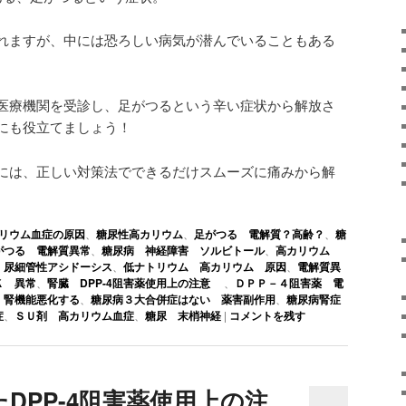
れますが、中には恐ろしい病気が潜んでいることもある
医療機関を受診し、足がつるという辛い症状から解放さ
にも役立てましょう！
には、正しい対策法でできるだけスムーズに痛みから解
リウム血症の原因
、
糖尿性高カリウム
、
足がつる 電解質？高齢？
、
糖
がつる 電解質異常
、
糖尿病 神経障害 ソルビトール
、
高カリウム
 尿細管性アシドーシス
、
低ナトリウム 高カリウム 原因
、
電解質異
Ｋ 異常
、
腎臓 DPP-4阻害薬使用上の注意
、
ＤＰＰ－４阻害薬 電
 腎機能悪化する
、
糖尿病３大合併症はない 薬害副作用
、
糖尿病腎症
症
、
ＳＵ剤 高カリウム血症
、
糖尿 末梢神経
|
コメントを残す
DPP-4阻害薬使用上の注