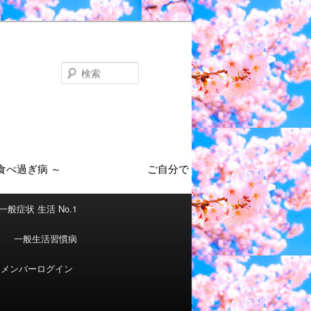
検
索
一般症状 生活 No.1
一般生活習慣病
メンバーログイン