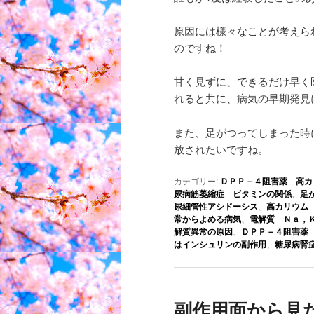
原因には様々なことが考えら
のですね！
甘く見ずに、できるだけ早く
れると共に、病気の早期発見
また、足がつってしまった時
放されたいですね。
カテゴリー:
ＤＰＰ－４阻害薬 高カ
尿病筋萎縮症 ビタミンの関係
、
足
尿細管性アシドーシス
、
高カリウム
常からよめる病気
、
電解質 Ｎａ，
解質異常の原因
、
ＤＰＰ－４阻害薬
はインシュリンの副作用
、
糖尿病腎
副作用面から見た