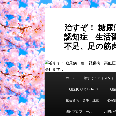
メ
サ
イ
ブ
ン
コ
治すぞ！ 糖
コ
ン
認知症 生活
ン
テ
テ
ン
不足、足の筋肉
ン
ツ
ご自分
ツ
へ
へ
移
移
動
動
メ
ホーム
治すぞ！マイスタイ
イ
ン
一般症状 やまい No.2
一般症
メ
ニ
生活習慣・食事・運動
心臓
ュ
団体プロフィール
お問い
ー