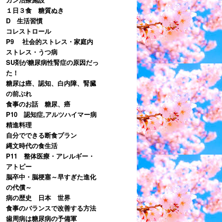
１日３食 糖質ぬき
D 生活習慣
コレストロール
P9 社会的ストレス・家庭内
ストレス・うつ病
SU剤が糖尿病性腎症の原因だっ
た！
糖尿は癌、認知、白内障、腎臓
の前ぶれ
食事のお話 糖尿、癌
P10 認知症,アルツハイマー病
精進料理
自分でできる断食プラン
縄文時代の食生活
P11 整体医療・アレルギー・
アトピー
脳卒中・脳梗塞～早すぎた進化
の代償～
病の歴史 日本 世界
食事のバランスで改善する方法
歯周病は糖尿病の予備軍