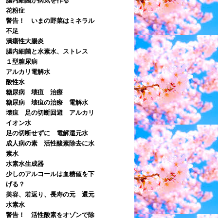
花粉症
警告！ いまの野菜はミネラル
不足
潰瘍性大腸炎
腸内細菌と水素水、ストレス
１型糖尿病
アルカリ電解水
酸性水
糖尿病 壊疽 治療
糖尿病 壊疽の治療 電解水
壊疽 足の切断回避 アルカリ
イオン水
足の切断せずに 電解還元水
成人病の素 活性酸素除去に水
素水
水素水生成器
少しのアルコールは血糖値を下
げる？
美容、若返り、長寿の元 還元
水素水
警告！ 活性酸素をオゾンで除