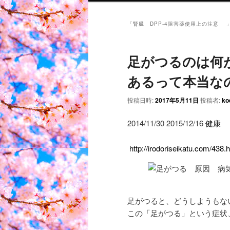
「
腎臓 DPP-4阻害薬使用上の注意
足がつるのは何
あるって本当な
投稿日時:
2017年5月11日
投稿者:
ko
2014/11/30
2015/12/16
健康
http://irodoriseikatu.com/438.
足がつると、どうしようもな
この「足がつる」という症状