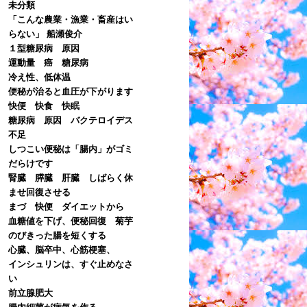
未分類
「こんな農業・漁業・畜産はい
らない」 船瀬俊介
１型糖尿病 原因
運動量 癌 糖尿病
冷え性、低体温
便秘が治ると血圧が下がります
快便 快食 快眠
糖尿病 原因 バクテロイデス
不足
しつこい便秘は「腸内」がゴミ
だらけです
腎臓 膵臓 肝臓 しばらく休
ませ回復させる
まづ 快便 ダイエットから
血糖値を下げ、便秘回復 菊芋
のびきった腸を短くする
心臓、脳卒中、心筋梗塞、
インシュリンは、すぐ止めなさ
い
前立腺肥大
腸内細菌が病気を作る