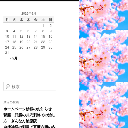
2026年8月
月
火
水
木
金
土
日
1
2
3
4
5
6
7
8
9
10
11
12
13
14
15
16
17
18
19
20
21
22
23
24
25
26
27
28
29
30
31
« 5月
検
索
最近の投稿
ホームページ移転のお知らせ
腎臓 肝臓の井穴刺絡での治し
方 ぎんなん治療院
自律神経の刺激で五臓六腑の内