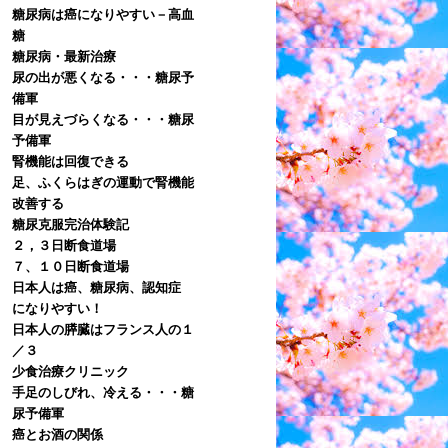
糖尿病は癌になりやすい－高血
糖
糖尿病・最新治療
尿の出が悪くなる・・・糖尿予
備軍
目が見えづらくなる・・・糖尿
予備軍
腎機能は回復できる
足、ふくらはぎの運動で腎機能
改善する
糖尿克服完治体験記
２，３日断食道場
７、１０日断食道場
日本人は癌、糖尿病、認知症
になりやすい！
日本人の膵臓はフランス人の１
／３
少食治療クリニック
手足のしびれ、冷える・・・糖
尿予備軍
癌とお酒の関係