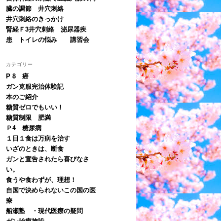
臓の調節 井穴刺絡
井穴刺絡のきっかけ
腎経Ｆ3井穴刺絡 泌尿器疾
患 トイレの悩み 講習会
カテゴリー
P 8 癌
ガン克服完治体験記
本のご紹介
糖質ゼロでもいい！
糖質制限 肥満
Ｐ4 糖尿病
１日１食は万病を治す
いざのときは、断食
ガンと宣告されたら喜びなさ
い。
食うや食わずが、理想！
自国で決められないこの国の医
療
船瀬塾 ・現代医療の疑問
ガン治療施設