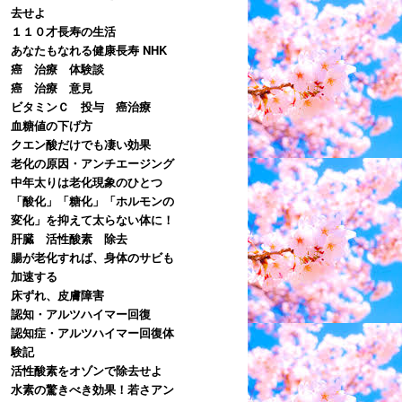
去せよ
１１０才長寿の生活
あなたもなれる健康長寿 NHK
癌 治療 体験談
癌 治療 意見
ビタミンＣ 投与 癌治療
血糖値の下げ方
クエン酸だけでも凄い効果
老化の原因・アンチエージング
中年太りは老化現象のひとつ
「酸化」「糖化」「ホルモンの
変化」を抑えて太らない体に！
肝臓 活性酸素 除去
腸が老化すれば、身体のサビも
加速する
床ずれ、皮膚障害
認知・アルツハイマー回復
認知症・アルツハイマー回復体
験記
活性酸素をオゾンで除去せよ
水素の驚きべき効果！若さアン