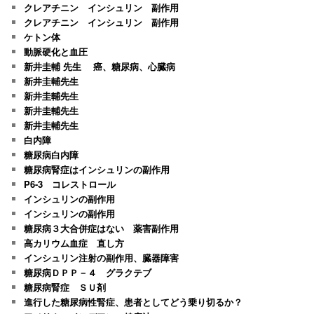
クレアチニン インシュリン 副作用
クレアチニン インシュリン 副作用
ケトン体
動脈硬化と血圧
新井圭輔 先生 癌、糖尿病、心臓病
新井圭輔先生
新井圭輔先生
新井圭輔先生
新井圭輔先生
白内障
糖尿病白内障
糖尿病腎症はインシュリンの副作用
P6-3 コレストロール
インシュリンの副作用
インシュリンの副作用
糖尿病３大合併症はない 薬害副作用
高カリウム血症 直し方
インシュリン注射の副作用、臓器障害
糖尿病ＤＰＰ－４ グラクテブ
糖尿病腎症 ＳＵ剤
進行した糖尿病性腎症、患者としてどう乗り切るか？