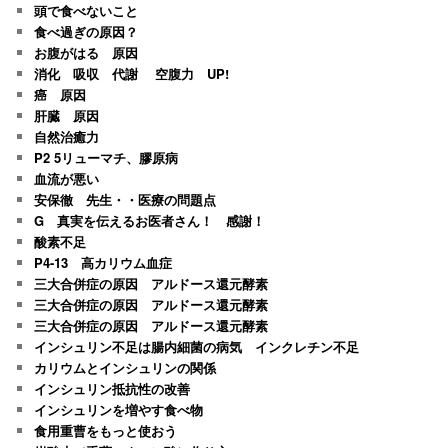
頭で食べないこと
食べ過ぎの原因？
お腹がはる 原因
消化 吸収 代謝 空腹力 UP!
癌 原因
肝臓 原因
自然治癒力
P2 5リューマチ、膠原病
血流が悪い
安保徹 先生・・医療の問題点
G 真実を伝えるお医者さん！ 感謝！
酸素不足
P4-13 高カリウム血症
三大合併症の原因 アルドース還元酵素
三大合併症の原因 アルドース還元酵素
三大合併症の原因 アルドース還元酵素
インシュリン不足は腸内細菌の病気 インクレチン不足
カリウムとインシュリンの関係
インシュリン抵抗性の改善
インシュリンを増やす食べ物
食用重曹をもっと使おう