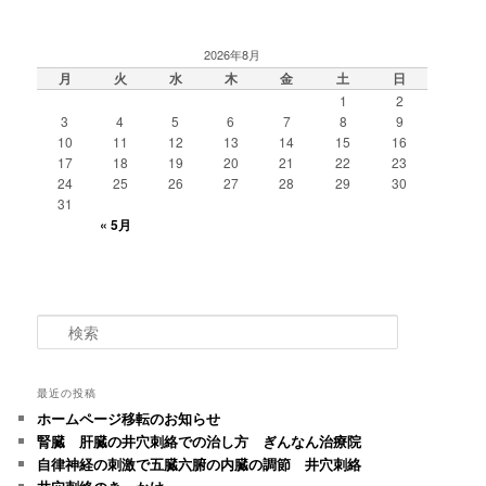
2026年8月
月
火
水
木
金
土
日
1
2
3
4
5
6
7
8
9
10
11
12
13
14
15
16
17
18
19
20
21
22
23
24
25
26
27
28
29
30
31
« 5月
検
索
最近の投稿
ホームページ移転のお知らせ
腎臓 肝臓の井穴刺絡での治し方 ぎんなん治療院
自律神経の刺激で五臓六腑の内臓の調節 井穴刺絡