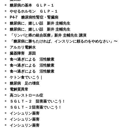
糖尿病の基本 ＧＬＰ－１
やせるホルモン ＧＬＰ－１
P4-7 糖尿病性腎症・腎臓病
糖尿病に、嬉しい話 新井 圭輔先生
糖尿病に、嬉しい話 新井 圭輔先生
「リンパと癌の統合医療」新井 圭輔先生 講演
「糖尿病に勝ちたければ、インスリンに頼るのをやめなさい」〜
アルカリ電解水
臓器障害 原因
食べ過ぎによる 活性酸素
食べ過ぎによる 活性酸素
食べ過ぎによる 活性酸素
ケトン食でいこう｜
糖尿病 足の壊疽
電解質異常
高コレストロール症
ＳＧＬＴ－２ 阻害薬でいこう！
ＳＧＬＴ－２阻害薬でいこう！
インシュリン薬害
インシュリン薬害
インシュリン薬害