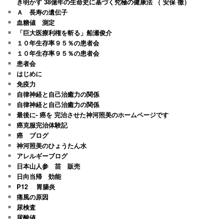
き明かす 38億年の生命史に基づく究極の健康法 （ 安保 徹）
Ａ 長寿の遺伝子
血糖値 測定
「巨大医療利権を斬る」船瀬俊介
１０年生存率９５％の患者会
１０年生存率９５％の患者会
患者会
はじめに
免疫力
自律神経と自己治癒力の関係
自律神経と自己治癒力の関係
最後に- 癌を 完治させた神河照美のホームページです
癌克服完治体験記
癌 ブログ
神河照美のひょうたん水
アレルギーブログ
日本山人参 苗 販売
日向当帰 効能
P12 胃腸炎
痛風の原因
尿検査
尿酸値