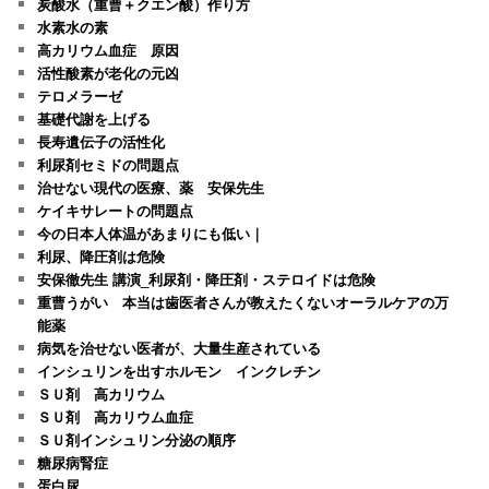
炭酸水（重曹＋クエン酸）作り方
水素水の素
高カリウム血症 原因
活性酸素が老化の元凶
テロメラーゼ
基礎代謝を上げる
長寿遺伝子の活性化
利尿剤セミドの問題点
治せない現代の医療、薬 安保先生
ケイキサレートの問題点
今の日本人体温があまりにも低い｜
利尿、降圧剤は危険
安保徹先生 講演_利尿剤・降圧剤・ステロイドは危険
重曹うがい 本当は歯医者さんが教えたくないオーラルケアの万
能薬
病気を治せない医者が、大量生産されている
インシュリンを出すホルモン インクレチン
ＳＵ剤 高カリウム
ＳＵ剤 高カリウム血症
ＳＵ剤インシュリン分泌の順序
糖尿病腎症
蛋白尿