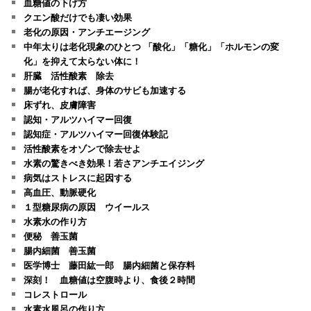
血糖値の下げ方
クエン酸だけでも凄い効果
老化の原因・アンチエージング
中年太りは老化現象のひとつ 「酸化」「糖化」「ホルモンの変
化」を抑えて太らない体に！
肝臓 活性酸素 除去
腸が老化すれば、身体のサビも加速する
床ずれ、皮膚障害
認知・アルツハイマー回復
認知症・アルツハイマー回復体験記
活性酸素をオゾンで除去せよ
水素の驚きべき効果！若さアンチエイジング
病気はストレスに起因する
高血圧、動脈硬化
１型糖尿病の原因 ウイールス
水素水の作り方
便秘 善玉菌
腸内細菌 善玉菌
医学博士 藤田紘一郎 腸内細菌と保存料
深刻！ 血糖値は空腹時より、食後２時間
コレストロール
水素水風呂の作り方