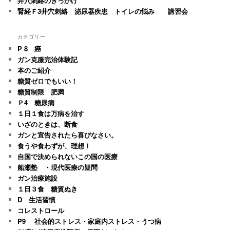
井穴刺絡のきっかけ
腎経Ｆ3井穴刺絡 泌尿器疾患 トイレの悩み 講習会
カテゴリー
P 8 癌
ガン克服完治体験記
本のご紹介
糖質ゼロでもいい！
糖質制限 肥満
Ｐ4 糖尿病
１日１食は万病を治す
いざのときは、断食
ガンと宣告されたら喜びなさい。
食うや食わずが、理想！
自国で決められないこの国の医療
船瀬塾 ・現代医療の疑問
ガン治療施設
１日３食 糖質ぬき
D 生活習慣
コレストロール
P9 社会的ストレス・家庭内ストレス・うつ病