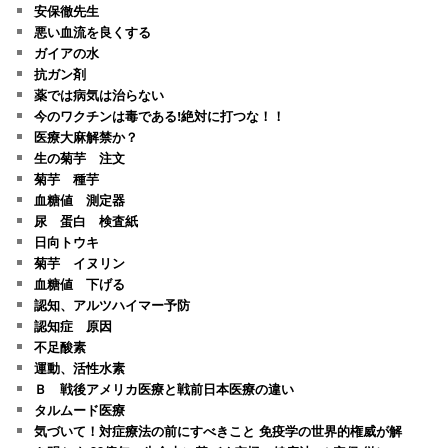
安保徹先生
悪い血流を良くする
ガイアの水
抗ガン剤
薬では病気は治らない
今のワクチンは毒である!絶対に打つな！！
医療大麻解禁か？
生の菊芋 注文
菊芋 種芋
血糖値 測定器
尿 蛋白 検査紙
日向トウキ
菊芋 イヌリン
血糖値 下げる
認知、アルツハイマー予防
認知症 原因
不足酸素
運動、活性水素
Ｂ 戦後アメリカ医療と戦前日本医療の違い
タルムード医療
気づいて！対症療法の前にすべきこと 免疫学の世界的権威が解