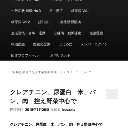
ュ
ー
一般症状 運動 No.3
癌・種痘
糖尿病 Vol.1
糖尿病 Vol.2
認知症
一般生活習慣病
生活習慣・食事・運動
心臓病・動脈硬化
完治医療
根治医療
医療の歴史
はじめに
メンバーログイン
団体プロフィール
お問い合わせ
「
腎臓を菜食でなおす菊池養生園
」カテゴリーアーカイブ
クレアチニン、尿蛋白 米、パ
ン、肉 控え野菜中心で
投稿日時:
2018年3月26日
投稿者:
kodama
クレアチニン、尿蛋白 米、パン、肉 控え野菜中心で