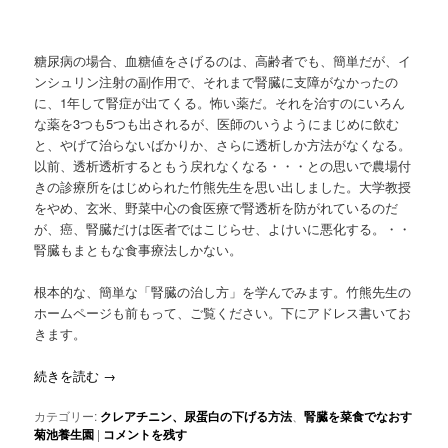
糖尿病の場合、血糖値をさげるのは、高齢者でも、簡単だが、イ
ンシュリン注射の副作用で、それまで腎臓に支障がなかったの
に、1年して腎症が出てくる。怖い薬だ。それを治すのにいろん
な薬を3つも5つも出されるが、医師のいうようにまじめに飲む
と、やげて治らないばかりか、さらに透析しか方法がなくなる。
以前、透析透析するともう戻れなくなる・・・との思いで農場付
きの診療所をはじめられた竹熊先生を思い出しました。大学教授
をやめ、玄米、野菜中心の食医療で腎透析を防がれているのだ
が、癌、腎臓だけは医者ではこじらせ、よけいに悪化する。・・
腎臓もまともな食事療法しかない。
根本的な、簡単な「腎臓の治し方」を学んでみます。竹熊先生の
ホームページも前もって、ご覧ください。下にアドレス書いてお
きます。
続きを読む
→
カテゴリー:
クレアチニン、尿蛋白の下げる方法
、
腎臓を菜食でなおす
菊池養生園
|
コメントを残す