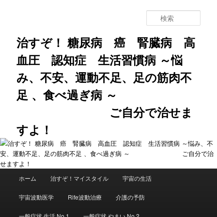
メ
サ
イ
ブ
検
ン
コ
索
コ
ン
治すぞ！ 糖尿病 癌 腎臓病 高
ン
テ
血圧 認知症 生活習慣病 ～悩
テ
ン
ン
ツ
み、不安、運動不足、足の筋肉不
ツ
へ
へ
移
足 、食べ過ぎ病 ～
移
動
動
ご自分で治せま
すよ！
メ
ホーム
治すぞ！マイスタイル
宇宙の生活
イ
ン
宇宙波動医学
Rife波動治療
介護の予防
メ
ニ
一般症状 生活 No.1
一般症状 やまい No.2