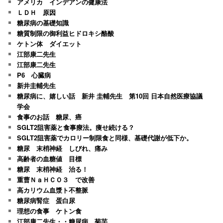
アメリカ インデアンの健康法
ＬＤＨ 原因
糖尿病の基礎知識
糖質制限の御利益ヒドロキシ酪酸
ケトン体 ダイエット
江部康二先生
江部康二先生
P6 心臓病
新井圭輔先生
糖尿病に、嬉しい話 新井 圭輔先生 第10回 日本自然医療協議
学会
食事のお話 糖尿、癌
SGLT2阻害薬と食事療法。痩せ続ける？
SGLT2阻害薬でカロリー制限食と同様、基礎代謝が低下か。
糖尿 末梢神経 しびれ、痛み
高齢者の血糖値 目標
糖尿 末梢神経 治る！
重曹ＮａＨＣＯ３ で改善
高カリウム血漿ト不整脈
糖尿病腎症 蛋白尿
理想の食事 ケトン食
江部康二先生・・糖尿病、菊芋