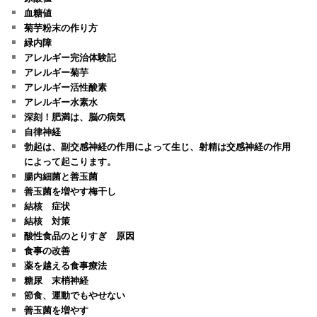
血糖値
菊芋粉末の作り方
緑内障
アレルギー完治体験記
アレルギー菊芋
アレルギー活性酸素
アレルギー水素水
深刻！肥満は、脳の病気
自律神経
勃起は、副交感神経の作用によって生じ、射精は交感神経の作用
によって起こります。
腸内細菌と善玉菌
善玉菌を増やす梅干し
結核 症状
結核 対策
酸性食品のとりすぎ 原因
食事の改善
薬を越える食事療法
糖尿 末梢神経
節食、運動でもやせない
善玉菌を増やす