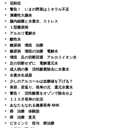
花粉症
警告！ いまの野菜はミネラル不足
潰瘍性大腸炎
腸内細菌と水素水、ストレス
１型糖尿病
アルカリ電解水
酸性水
糖尿病 壊疽 治療
糖尿病 壊疽の治療 電解水
壊疽 足の切断回避 アルカリイオン水
足の切断せずに 電解還元水
成人病の素 活性酸素除去に水素水
水素水生成器
少しのアルコールは血糖値を下げる？
美容、若返り、長寿の元 還元水素水
警告！ 活性酸素をオゾンで除去せよ
１１０才長寿の生活
あなたもなれる健康長寿 NHK
癌 治療 体験談
癌 治療 意見
ビタミンＣ 投与 癌治療