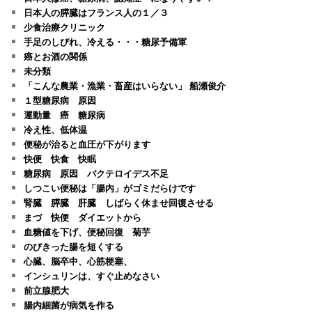
日本人の膵臓はフランス人の１／３
少食治療クリニック
手足のしびれ、冷える・・・糖尿予備軍
癌とお酒の関係
未分類
「こんな農業・漁業・畜産はいらない」 船瀬俊介
１型糖尿病 原因
運動量 癌 糖尿病
冷え性、低体温
便秘が治ると血圧が下がります
快便 快食 快眠
糖尿病 原因 バクテロイデス不足
しつこい便秘は「腸内」がゴミだらけです
腎臓 膵臓 肝臓 しばらく休ませ回復させる
まづ 快便 ダイエットから
血糖値を下げ、便秘回復 菊芋
のびきった腸を短くする
心臓、脳卒中、心筋梗塞、
インシュリンは、すぐ止めなさい
前立腺肥大
腸内細菌が病気を作る