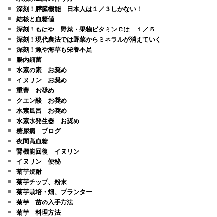
深刻！膵臓機能 日本人は１／３しかない！
結核と血糖値
深刻！もはや 野菜・果物ビタミンＣは １／５
深刻！現代農法では野菜からミネラルが消えていく
深刻！魚や海草も栄養不足
腸内細菌
水素の素 お奨め
イヌリン お奨め
重曹 お奨め
クエン酸 お奨め
水素風呂 お奨め
水素水発生器 お奨め
糖尿病 ブログ
夜間高血糖
腎機能回復 イヌリン
イヌリン 便秘
菊芋焼酎
菊芋チップ、粉末
菊芋栽培・畑、プランター
菊芋 苗の入手方法
菊芋 料理方法