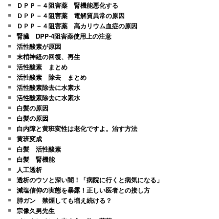
ＤＰＰ－４阻害薬 腎機能悪化する
ＤＰＰ－４阻害薬 電解質異常の原因
ＤＰＰ－４阻害薬 高カリウム血症の原因
腎臓 DPP-4阻害薬使用上の注意
活性酸素が原因
末梢神経の回復、再生
活性酸素 まとめ
活性酸素 除去 まとめ
活性酸素除去に水素水
活性酸素除去に水素水
白髪の原因
白髪の原因
白内障と黄班変性は老化ですよ。治す方法
黄班変成
白髪 活性酸素
白髪 腎機能
人工透析
透析のウソと深い闇！「病院に行くと病気になる」
減塩信仰の実態を暴露！正しい医者との接し方
肺ガン 禁煙しても増え続ける？
宗像久男先生