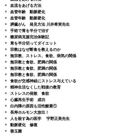
血流をあげる方法
血管年齢 動脈硬化
血管年齢 動脈硬化
膵臓がん 発見方法 川井希実先生
手術で胃を半分で治す
糖尿病克服完治体験記
胃を半分切ってダイエット
宗教はなぜ断食を教えるのか
無宗教、ストレス、食欲、病気の関係
無宗教と食欲、肥満の関係
無宗教と食欲、肥満の関係
無宗教と食欲、肥満の関係
食欲が交感神経にストレス与えている
精神生活なくした戦後の教育
ストレスの発散 食欲
心臓再生手術 成功
白内障の原因も活性酸素①
長寿ホルモン大放出！
人を殺す為の医学 宇野正美先生
動脈硬化 修復
善玉菌