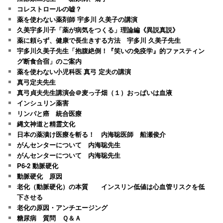
コレストロールの嘘？
薬を使わない薬剤師 宇多川 久美子の講演
久美宇多川子「薬が病気をつくる」理論編《異説真説》
薬に頼らず、健康で長生きする方法 宇多川 久美子先生
宇多川久美子先生「抱腹絶倒！『笑いの免疫学』的ファスティン
グ断食合宿」のご案内
薬を使わない小児科医 真弓 定夫の講演
真弓定夫先生
真弓貞夫先生講演会＠麦っ子畑（１）おっぱいは血液
インシュリン薬害
リンパと癌 統合医療
縄文神道と精霊文化
日本の薬漬け医療を斬る！ 内海聡医師 船瀬俊介
がんセンターについて 内海聡先生
がんセンターについて 内海聡先生
P6-2 動脈硬化
動脈硬化 原因
老化（動脈硬化）の本質 インスリン低値は心血管リスクを低
下させる
老化の原因・アンチエージング
糖尿病 質問 Ｑ＆Ａ