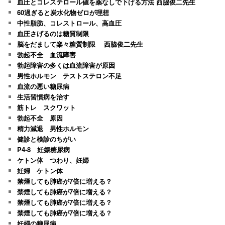
血圧とコレステロール値を薬なしで下げる方法 西脇俊二先生
60過ぎると炭水化物ゼロが理想
中性脂肪、コレストロール、高血圧
血圧さげるのは糖質制限
脳をだまして楽々糖質制限 西脇俊二先生
勃起不全 血流障害
勃起障害の多くは血流障害が原因
男性ホルモン テストステロン不足
血流の悪い糖尿病
生活習慣病を治す
筋トレ スクワット
勃起不全 原因
精力減退 男性ホルモン
健診と検診のちがい
P4-8 妊娠糖尿病
ケトン体 つわり、妊婦
妊婦 ケトン体
禁煙しても肺癌が7倍に増える？
禁煙しても肺癌が7倍に増える？
禁煙しても肺癌が7倍に増える？
禁煙しても肺癌が7倍に増える？
妊婦の糖尿病