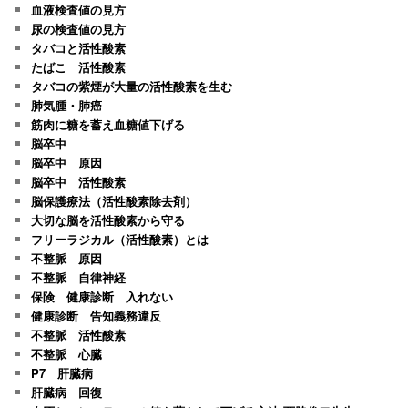
血液検査値の見方
尿の検査値の見方
タバコと活性酸素
たばこ 活性酸素
タバコの紫煙が大量の活性酸素を生む
肺気腫・肺癌
筋肉に糖を蓄え血糖値下げる
脳卒中
脳卒中 原因
脳卒中 活性酸素
脳保護療法（活性酸素除去剤）
大切な脳を活性酸素から守る
フリーラジカル（活性酸素）とは
不整脈 原因
不整脈 自律神経
保険 健康診断 入れない
健康診断 告知義務違反
不整脈 活性酸素
不整脈 心臓
P7 肝臓病
肝臓病 回復