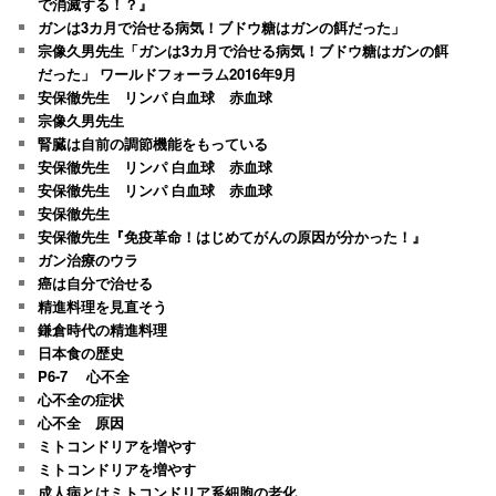
で消滅する！？』
ガンは3カ月で治せる病気！ブドウ糖はガンの餌だった」
宗像久男先生「ガンは3カ月で治せる病気！ブドウ糖はガンの餌
だった」 ワールドフォーラム2016年9月
安保徹先生 リンパ 白血球 赤血球
宗像久男先生
腎臓は自前の調節機能をもっている
安保徹先生 リンパ 白血球 赤血球
安保徹先生 リンパ 白血球 赤血球
安保徹先生
安保徹先生『免疫革命！はじめてがんの原因が分かった！』
ガン治療のウラ
癌は自分で治せる
精進料理を見直そう
鎌倉時代の精進料理
日本食の歴史
P6-7 心不全
心不全の症状
心不全 原因
ミトコンドリアを増やす
ミトコンドリアを増やす
成人病とはミトコンドリア系細胞の老化