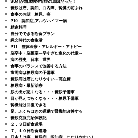
SU剤が糖尿病性腎症の原因だった！
糖尿は癌、認知、白内障、腎臓の前ぶれ
食事のお話 糖尿、癌
P10 認知症,アルツハイマー病
精進料理
自分でできる断食プラン
縄文時代の食生活
P11 整体医療・アレルギー・アトピー
脳卒中・脳梗塞～早すぎた進化の代償～
病の歴史 日本 世界
食事のバランスで改善する方法
歯周病は糖尿病の予備軍
糖尿病は癌になりやすい－高血糖
糖尿病・最新治療
尿の出が悪くなる・・・糖尿予備軍
目が見えづらくなる・・・糖尿予備軍
腎機能は回復できる
足、ふくらはぎの運動で腎機能改善する
糖尿克服完治体験記
２，３日断食道場
７、１０日断食道場
日本人は癌、糖尿病、認知症 になりやすい！