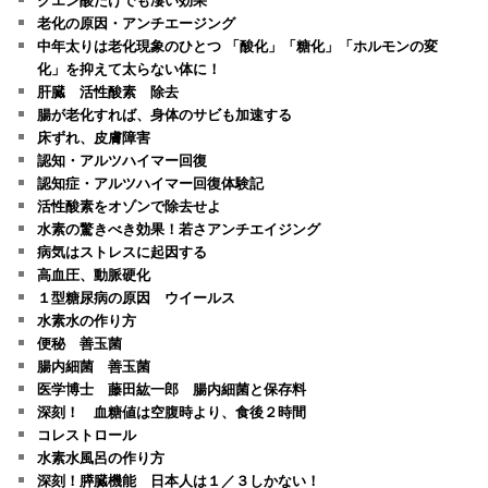
老化の原因・アンチエージング
中年太りは老化現象のひとつ 「酸化」「糖化」「ホルモンの変
化」を抑えて太らない体に！
肝臓 活性酸素 除去
腸が老化すれば、身体のサビも加速する
床ずれ、皮膚障害
認知・アルツハイマー回復
認知症・アルツハイマー回復体験記
活性酸素をオゾンで除去せよ
水素の驚きべき効果！若さアンチエイジング
病気はストレスに起因する
高血圧、動脈硬化
１型糖尿病の原因 ウイールス
水素水の作り方
便秘 善玉菌
腸内細菌 善玉菌
医学博士 藤田紘一郎 腸内細菌と保存料
深刻！ 血糖値は空腹時より、食後２時間
コレストロール
水素水風呂の作り方
深刻！膵臓機能 日本人は１／３しかない！