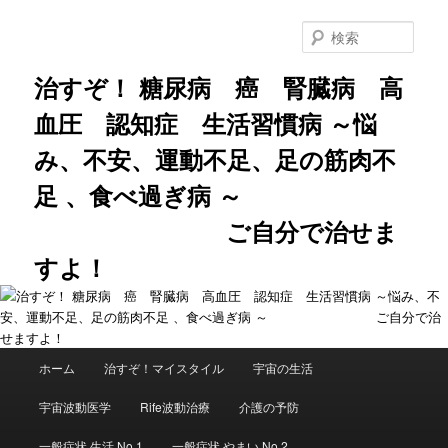
メ
サ
イ
ブ
検
ン
コ
索
コ
ン
治すぞ！ 糖尿病 癌 腎臓病 高
ン
テ
血圧 認知症 生活習慣病 ～悩
テ
ン
ン
ツ
み、不安、運動不足、足の筋肉不
ツ
へ
へ
移
足 、食べ過ぎ病 ～
移
動
動
ご自分で治せま
すよ！
メ
ホーム
治すぞ！マイスタイル
宇宙の生活
イ
ン
宇宙波動医学
Rife波動治療
介護の予防
メ
ニ
一般症状 生活 No.1
一般症状 やまい No.2