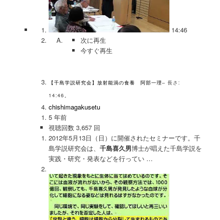
14:46
次に再生
今すぐ再生
【千島学説研究会】放射能渦の食養 阿部一理
– 長さ:
14:46。
chishimagakusetu
5 年前
視聴回数 3,657 回
2012年5月13日（日）に開催されたセミナーです。千
島学説研究会は、
千島喜久男
博士が唱えた千島学説を
実践・研究・発表などを行ってい …