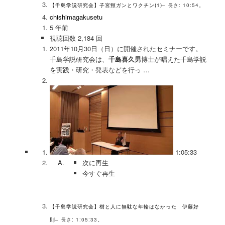
【千島学説研究会】子宮頸ガンとワクチン(1)
– 長さ: 10:54。
chishimagakusetu
5 年前
視聴回数 2,184 回
2011年10月30日（日）に開催されたセミナーです。
千島学説研究会は、
千島喜久男
博士が唱えた千島学説
を実践・研究・発表などを行っ …
1:05:33
次に再生
今すぐ再生
【千島学説研究会】樹と人に無駄な年輪はなかった 伊藤好
則
– 長さ: 1:05:33。