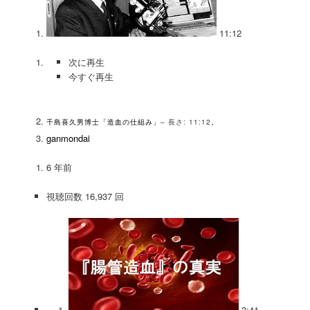
11:12
次に再生
今すぐ再生
千島喜久男博士「造血の仕組み」
– 長さ: 11:12。
ganmondai
6 年前
視聴回数 16,937 回
3:41