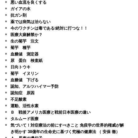
悪い血流を良くする
ガイアの水
抗ガン剤
薬では病気は治らない
今のワクチンは毒である!絶対に打つな！！
医療大麻解禁か？
生の菊芋 注文
菊芋 種芋
血糖値 測定器
尿 蛋白 検査紙
日向トウキ
菊芋 イヌリン
血糖値 下げる
認知、アルツハイマー予防
認知症 原因
不足酸素
運動、活性水素
Ｂ 戦後アメリカ医療と戦前日本医療の違い
タルムード医療
気づいて！対症療法の前にすべきこと 免疫学の世界的権威が解
き明かす 38億年の生命史に基づく究極の健康法 （ 安保 徹）
Ａ 長寿の遺伝子