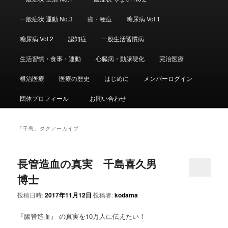
ュ
ー
一般症状 運動 No.3
癌・種痘
糖尿病 Vol.1
糖尿病 Vol.2
認知症
一般生活習慣病
生活習慣・食事・運動
心臓病・動脈硬化
完治医療
根治医療
医療の歴史
はじめに
メンバーログイン
団体プロフィール
お問い合わせ
「
千島
」タグアーカイブ
長管造血の真実 千島喜久男
博士
投稿日時:
2017年11月12日
投稿者:
kodama
『腸管造血』 の真実を10万人に伝えたい！