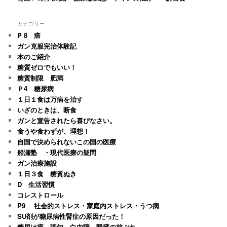
カテゴリー
P 8 癌
ガン克服完治体験記
本のご紹介
糖質ゼロでもいい！
糖質制限 肥満
Ｐ4 糖尿病
１日１食は万病を治す
いざのときは、断食
ガンと宣告されたら喜びなさい。
食うや食わずが、理想！
自国で決められないこの国の医療
船瀬塾 ・現代医療の疑問
ガン治療施設
１日３食 糖質ぬき
D 生活習慣
コレストロール
P9 社会的ストレス・家庭内ストレス・うつ病
SU剤が糖尿病性腎症の原因だった！
糖尿は癌、認知、白内障、腎臓の前ぶれ