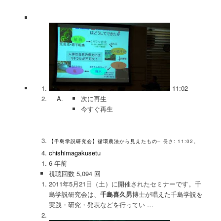
11:02
次に再生
今すぐ再生
【千島学説研究会】循環農法から見えたもの
– 長さ: 11:02。
chishimagakusetu
6 年前
視聴回数 5,094 回
2011年5月21日（土）に開催されたセミナーです。千
島学説研究会は、
千島喜久男
博士が唱えた千島学説を
実践・研究・発表などを行ってい …