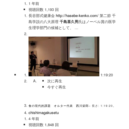
1 年前
視聴回数 1,193 回
長谷部式健康会
http://hasebe-kenko.com/
第二節 千
島学説の八大原理
千島喜久男
氏はノーベル賞の医学
生理学部門の候補として、 …
1:19:20
次に再生
今すぐ再生
食の現代的課題 オルター代表 西川栄郎
– 長さ: 1:19:20。
chishimagakusetu
4 年前
視聴回数 1,848 回