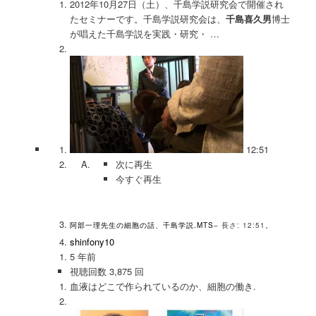
2012年10月27日（土）、千島学説研究会で開催され
たセミナーです。千島学説研究会は、
千島喜久男
博士
が唱えた千島学説を実践・研究・ …
12:51
次に再生
今すぐ再生
阿部一理先生の細胞の話、千島学説.MTS
– 長さ: 12:51。
shinfony10
5 年前
視聴回数 3,875 回
血液はどこで作られているのか、細胞の働き.