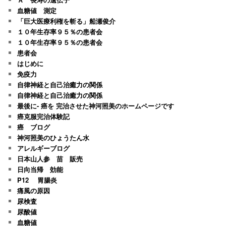
血糖値 測定
「巨大医療利権を斬る」船瀬俊介
１０年生存率９５％の患者会
１０年生存率９５％の患者会
患者会
はじめに
免疫力
自律神経と自己治癒力の関係
自律神経と自己治癒力の関係
最後に- 癌を 完治させた神河照美のホームページです
癌克服完治体験記
癌 ブログ
神河照美のひょうたん水
アレルギーブログ
日本山人参 苗 販売
日向当帰 効能
P12 胃腸炎
痛風の原因
尿検査
尿酸値
血糖値