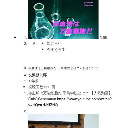
2:58
次に再生
今すぐ再生
赤血球は万能細胞だ 千島学説とは？
– 長さ: 2:58。
友沢勘九郎
1 年前
視聴回数 650 回
赤血球は万能細胞だ 千島学説とは？ 【人気動画】
Girls’ Generation
https://www.youtube.com/watch?
v=HQzu7NYlZNQ
.