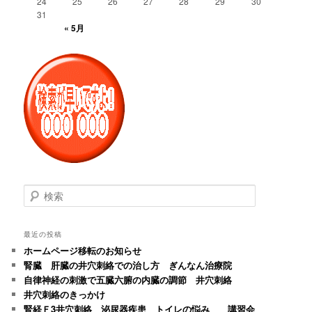
24
25
26
27
28
29
30
31
« 5月
検
索
最近の投稿
ホームページ移転のお知らせ
腎臓 肝臓の井穴刺絡での治し方 ぎんなん治療院
自律神経の刺激で五臓六腑の内臓の調節 井穴刺絡
井穴刺絡のきっかけ
腎経Ｆ3井穴刺絡 泌尿器疾患 トイレの悩み 講習会