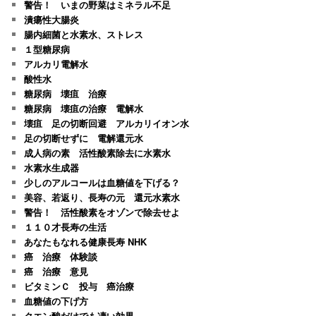
警告！ いまの野菜はミネラル不足
潰瘍性大腸炎
腸内細菌と水素水、ストレス
１型糖尿病
アルカリ電解水
酸性水
糖尿病 壊疽 治療
糖尿病 壊疽の治療 電解水
壊疽 足の切断回避 アルカリイオン水
足の切断せずに 電解還元水
成人病の素 活性酸素除去に水素水
水素水生成器
少しのアルコールは血糖値を下げる？
美容、若返り、長寿の元 還元水素水
警告！ 活性酸素をオゾンで除去せよ
１１０才長寿の生活
あなたもなれる健康長寿 NHK
癌 治療 体験談
癌 治療 意見
ビタミンＣ 投与 癌治療
血糖値の下げ方
クエン酸だけでも凄い効果