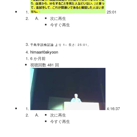
25:01
次に再生
今すぐ再生
千島学説検証論 より 1
– 長さ: 25:01。
himaari0akyoon
6 か月前
視聴回数 481 回
4:16:37
次に再生
今すぐ再生