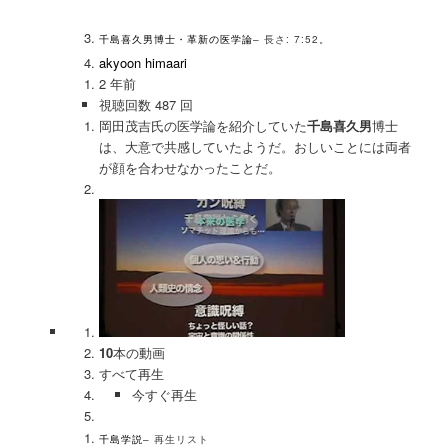
千島喜久男博士・革新の医学論
– 長さ: 7:52。
akyoon himaari
2 年前
視聴回数 487 回
岡田茂吉氏の医学論を紹介していた
千島喜久男
博士
は、大意で共感していたようだ。おしいことには両者
が顔を合わせなかったことだ。
10
本の動画
すべて再生
今すぐ再生
千島学説
– 再生リスト