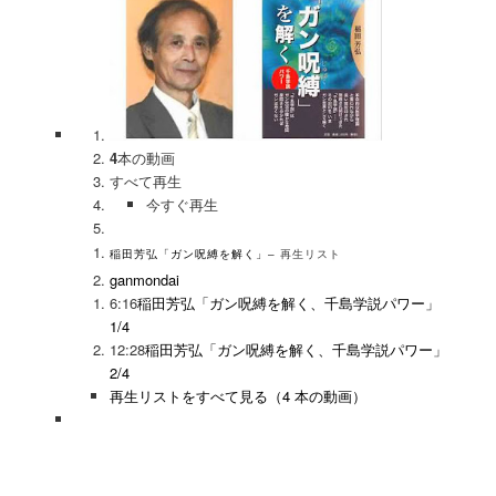
4
本の動画
すべて再生
今すぐ再生
稲田芳弘「ガン呪縛を解く」
– 再生リスト
ganmondai
6:16
稲田芳弘「ガン呪縛を解く、千島学説パワー」
1/4
12:28
稲田芳弘「ガン呪縛を解く、千島学説パワー」
2/4
再生リストをすべて見る（4 本の動画）