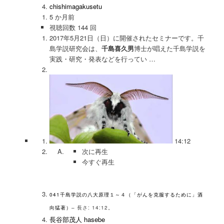
chishimagakusetu
5 か月前
視聴回数 144 回
2017年5月21日（日）に開催されたセミナーです。千
島学説研究会は、
千島喜久男
博士が唱えた千島学説を
実践・研究・発表などを行ってい …
14:12
次に再生
今すぐ再生
041千島学説の八大原理１～４（「がんを克服するために」酒
向猛著）
– 長さ: 14:12。
長谷部茂人 hasebe