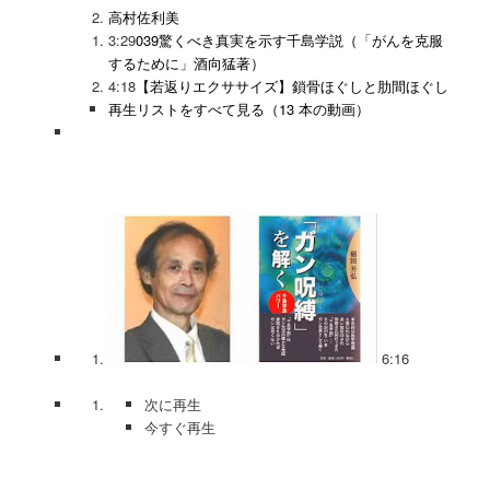
高村佐利美
3:29
039驚くべき真実を示す千島学説（「がんを克服
するために」酒向猛著）
4:18
【若返りエクササイズ】鎖骨ほぐしと肋間ほぐし
再生リストをすべて見る（13 本の動画）
6:16
次に再生
今すぐ再生