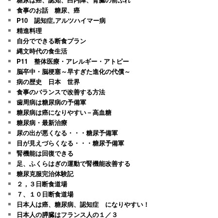
食事のお話 糖尿、癌
P10 認知症,アルツハイマー病
精進料理
自分でできる断食プラン
縄文時代の食生活
P11 整体医療・アレルギー・アトピー
脳卒中・脳梗塞～早すぎた進化の代償～
病の歴史 日本 世界
食事のバランスで改善する方法
歯周病は糖尿病の予備軍
糖尿病は癌になりやすい－高血糖
糖尿病・最新治療
尿の出が悪くなる・・・糖尿予備軍
目が見えづらくなる・・・糖尿予備軍
腎機能は回復できる
足、ふくらはぎの運動で腎機能改善する
糖尿克服完治体験記
２，３日断食道場
７、１０日断食道場
日本人は癌、糖尿病、認知症 になりやすい！
日本人の膵臓はフランス人の１／３