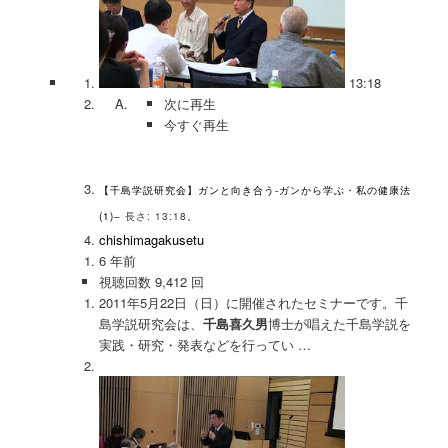
13:18
次に再生
今すぐ再生
【千島学説研究会】ガンと向き合う-ガンから学ぶ・私の健康法
(1)
– 長さ: 13:18。
chishimagakusetu
6 年前
視聴回数 9,412 回
2011年5月22日（日）に開催されたセミナーです。千
島学説研究会は、
千島喜久男
博士が唱えた千島学説を
実践・研究・発表などを行ってい …