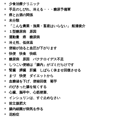
少食治療クリニック
手足のしびれ、冷える・・・糖尿予備軍
癌とお酒の関係
未分類
「こんな農業・漁業・畜産はいらない」 船瀬俊介
１型糖尿病 原因
運動量 癌 糖尿病
冷え性、低体温
便秘が治ると血圧が下がります
快便 快食 快眠
糖尿病 原因 バクテロイデス不足
しつこい便秘は「腸内」がゴミだらけです
腎臓 膵臓 肝臓 しばらく休ませ回復させる
まづ 快便 ダイエットから
血糖値を下げ、便秘回復 菊芋
のびきった腸を短くする
心臓、脳卒中、心筋梗塞、
インシュリンは、すぐ止めなさい
前立腺肥大
腸内細菌が病気を作る
花粉症