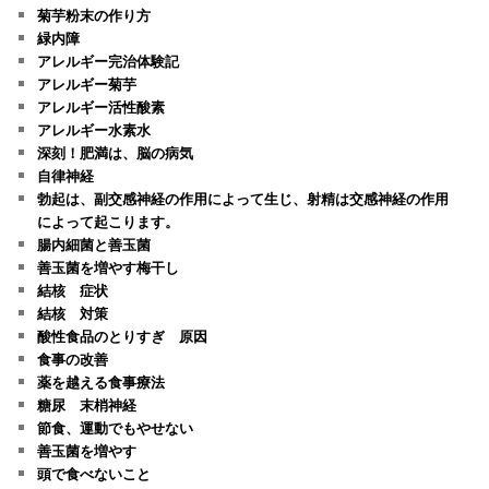
菊芋粉末の作り方
緑内障
アレルギー完治体験記
アレルギー菊芋
アレルギー活性酸素
アレルギー水素水
深刻！肥満は、脳の病気
自律神経
勃起は、副交感神経の作用によって生じ、射精は交感神経の作用
によって起こります。
腸内細菌と善玉菌
善玉菌を増やす梅干し
結核 症状
結核 対策
酸性食品のとりすぎ 原因
食事の改善
薬を越える食事療法
糖尿 末梢神経
節食、運動でもやせない
善玉菌を増やす
頭で食べないこと