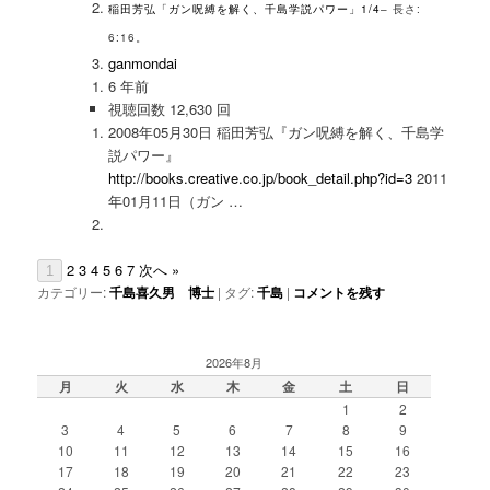
稲田芳弘「ガン呪縛を解く、千島学説パワー」1/4
– 長さ:
6:16。
ganmondai
6 年前
視聴回数 12,630 回
2008年05月30日 稲田芳弘『ガン呪縛を解く、千島学
説パワー』
http://books.creative.co.jp/book_detail.php?id=3
2011
年01月11日（ガン …
2
3
4
5
6
7
次へ »
1
カテゴリー:
千島喜久男 博士
|
タグ:
千島
|
コメントを残す
2026年8月
月
火
水
木
金
土
日
1
2
3
4
5
6
7
8
9
10
11
12
13
14
15
16
17
18
19
20
21
22
23