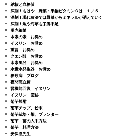
結核と血糖値
深刻！もはや 野菜・果物ビタミンＣは １／５
深刻！現代農法では野菜からミネラルが消えていく
深刻！魚や海草も栄養不足
腸内細菌
水素の素 お奨め
イヌリン お奨め
重曹 お奨め
クエン酸 お奨め
水素風呂 お奨め
水素水発生器 お奨め
糖尿病 ブログ
夜間高血糖
腎機能回復 イヌリン
イヌリン 便秘
菊芋焼酎
菊芋チップ、粉末
菊芋栽培・畑、プランター
菊芋 苗の入手方法
菊芋 料理方法
安保徹先生