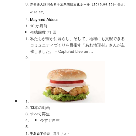
赤峯勝人講演会＠千葉県南総文化ホール（2010.09.20)
– 長さ:
4:16:37。
Maynard Aldous
10 か月前
視聴回数 71 回
私たちが豊かに暮らし、そして、地域にも貢献できる
コミュニティづくりを目指す「あわ地球村」さんが主
催しました。 – Captured Live on …
13
本の動画
すべて再生
今すぐ再生
千島森下学説
– 再生リスト