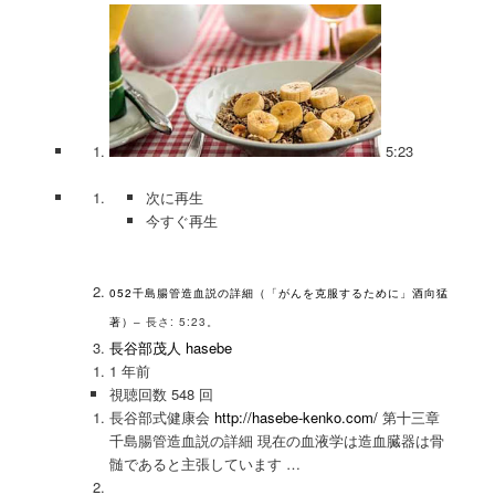
5:23
次に再生
今すぐ再生
052千島腸管造血説の詳細（「がんを克服するために」酒向猛
著）
– 長さ: 5:23。
長谷部茂人 hasebe
1 年前
視聴回数 548 回
長谷部式健康会
http://hasebe-kenko.com/
第十三章
千島腸管造血説の詳細 現在の血液学は造血臓器は骨
髄であると主張しています …