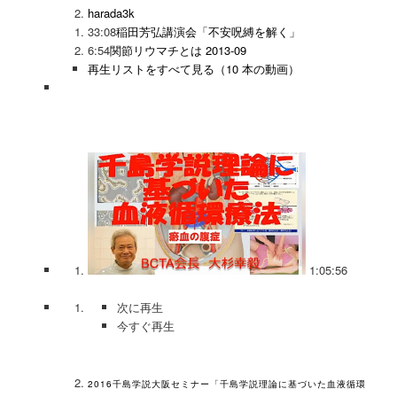
harada3k
33:08
稲田芳弘講演会「不安呪縛を解く」
6:54
関節リウマチとは 2013-09
再生リストをすべて見る（10 本の動画）
1:05:56
次に再生
今すぐ再生
2016千島学説大阪セミナー「千島学説理論に基づいた血液循環