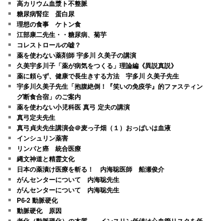
高カリウム血漿ト不整脈
糖尿病腎症 蛋白尿
理想の食事 ケトン食
江部康二先生・・糖尿病、菊芋
コレストロールの嘘？
薬を使わない薬剤師 宇多川 久美子の講演
久美宇多川子「薬が病気をつくる」理論編《異説真説》
薬に頼らず、健康で長生きする方法 宇多川 久美子先生
宇多川久美子先生「抱腹絶倒！『笑いの免疫学』的ファスティン
グ断食合宿」のご案内
薬を使わない小児科医 真弓 定夫の講演
真弓定夫先生
真弓貞夫先生講演会＠麦っ子畑（１）おっぱいは血液
インシュリン薬害
リンパと癌 統合医療
縄文神道と精霊文化
日本の薬漬け医療を斬る！ 内海聡医師 船瀬俊介
がんセンターについて 内海聡先生
がんセンターについて 内海聡先生
P6-2 動脈硬化
動脈硬化 原因
老化（動脈硬化）の本質 インスリン低値は心血管リスクを低