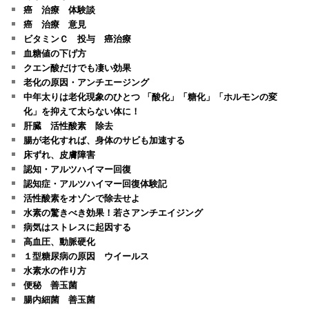
癌 治療 体験談
癌 治療 意見
ビタミンＣ 投与 癌治療
血糖値の下げ方
クエン酸だけでも凄い効果
老化の原因・アンチエージング
中年太りは老化現象のひとつ 「酸化」「糖化」「ホルモンの変
化」を抑えて太らない体に！
肝臓 活性酸素 除去
腸が老化すれば、身体のサビも加速する
床ずれ、皮膚障害
認知・アルツハイマー回復
認知症・アルツハイマー回復体験記
活性酸素をオゾンで除去せよ
水素の驚きべき効果！若さアンチエイジング
病気はストレスに起因する
高血圧、動脈硬化
１型糖尿病の原因 ウイールス
水素水の作り方
便秘 善玉菌
腸内細菌 善玉菌