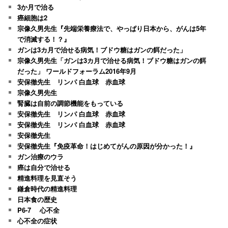
3か月で治る
癌細胞は2
宗像久男先生『先端栄養療法で、やっぱり日本から、がんは5年
で消滅する！？』
ガンは3カ月で治せる病気！ブドウ糖はガンの餌だった」
宗像久男先生「ガンは3カ月で治せる病気！ブドウ糖はガンの餌
だった」 ワールドフォーラム2016年9月
安保徹先生 リンパ 白血球 赤血球
宗像久男先生
腎臓は自前の調節機能をもっている
安保徹先生 リンパ 白血球 赤血球
安保徹先生 リンパ 白血球 赤血球
安保徹先生
安保徹先生『免疫革命！はじめてがんの原因が分かった！』
ガン治療のウラ
癌は自分で治せる
精進料理を見直そう
鎌倉時代の精進料理
日本食の歴史
P6-7 心不全
心不全の症状