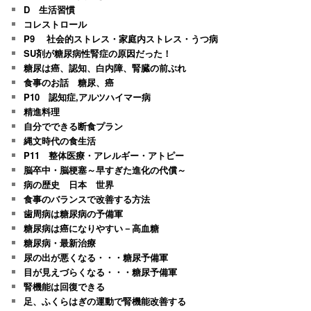
D 生活習慣
コレストロール
P9 社会的ストレス・家庭内ストレス・うつ病
SU剤が糖尿病性腎症の原因だった！
糖尿は癌、認知、白内障、腎臓の前ぶれ
食事のお話 糖尿、癌
P10 認知症,アルツハイマー病
精進料理
自分でできる断食プラン
縄文時代の食生活
P11 整体医療・アレルギー・アトピー
脳卒中・脳梗塞～早すぎた進化の代償～
病の歴史 日本 世界
食事のバランスで改善する方法
歯周病は糖尿病の予備軍
糖尿病は癌になりやすい－高血糖
糖尿病・最新治療
尿の出が悪くなる・・・糖尿予備軍
目が見えづらくなる・・・糖尿予備軍
腎機能は回復できる
足、ふくらはぎの運動で腎機能改善する