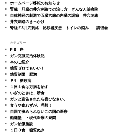
ホームページ移転のお知らせ
腎臓 肝臓の井穴刺絡での治し方 ぎんなん治療院
自律神経の刺激で五臓六腑の内臓の調節 井穴刺絡
井穴刺絡のきっかけ
腎経Ｆ3井穴刺絡 泌尿器疾患 トイレの悩み 講習会
カテゴリー
P 8 癌
ガン克服完治体験記
本のご紹介
糖質ゼロでもいい！
糖質制限 肥満
Ｐ4 糖尿病
１日１食は万病を治す
いざのときは、断食
ガンと宣告されたら喜びなさい。
食うや食わずが、理想！
自国で決められないこの国の医療
船瀬塾 ・現代医療の疑問
ガン治療施設
１日３食 糖質ぬき