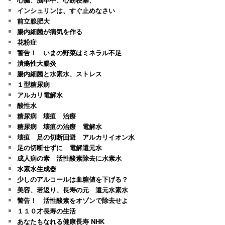
インシュリンは、すぐ止めなさい
前立腺肥大
腸内細菌が病気を作る
花粉症
警告！ いまの野菜はミネラル不足
潰瘍性大腸炎
腸内細菌と水素水、ストレス
１型糖尿病
アルカリ電解水
酸性水
糖尿病 壊疽 治療
糖尿病 壊疽の治療 電解水
壊疽 足の切断回避 アルカリイオン水
足の切断せずに 電解還元水
成人病の素 活性酸素除去に水素水
水素水生成器
少しのアルコールは血糖値を下げる？
美容、若返り、長寿の元 還元水素水
警告！ 活性酸素をオゾンで除去せよ
１１０才長寿の生活
あなたもなれる健康長寿 NHK