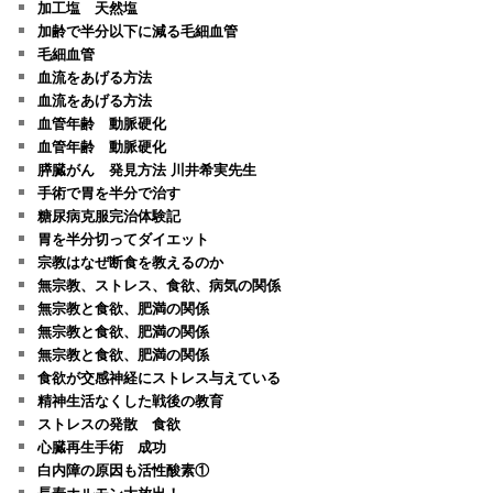
加工塩 天然塩
加齢で半分以下に減る毛細血管
毛細血管
血流をあげる方法
血流をあげる方法
血管年齢 動脈硬化
血管年齢 動脈硬化
膵臓がん 発見方法 川井希実先生
手術で胃を半分で治す
糖尿病克服完治体験記
胃を半分切ってダイエット
宗教はなぜ断食を教えるのか
無宗教、ストレス、食欲、病気の関係
無宗教と食欲、肥満の関係
無宗教と食欲、肥満の関係
無宗教と食欲、肥満の関係
食欲が交感神経にストレス与えている
精神生活なくした戦後の教育
ストレスの発散 食欲
心臓再生手術 成功
白内障の原因も活性酸素①
長寿ホルモン大放出！