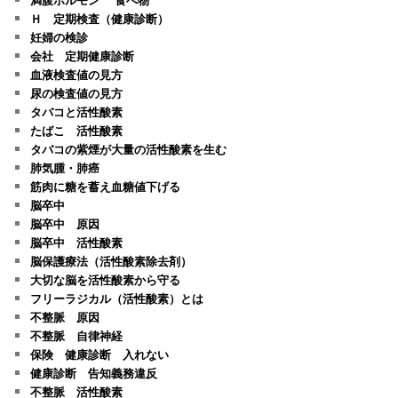
Ｈ 定期検査（健康診断）
妊婦の検診
会社 定期健康診断
血液検査値の見方
尿の検査値の見方
タバコと活性酸素
たばこ 活性酸素
タバコの紫煙が大量の活性酸素を生む
肺気腫・肺癌
筋肉に糖を蓄え血糖値下げる
脳卒中
脳卒中 原因
脳卒中 活性酸素
脳保護療法（活性酸素除去剤）
大切な脳を活性酸素から守る
フリーラジカル（活性酸素）とは
不整脈 原因
不整脈 自律神経
保険 健康診断 入れない
健康診断 告知義務違反
不整脈 活性酸素