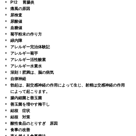
P12 胃腸炎
痛風の原因
尿検査
尿酸値
血糖値
菊芋粉末の作り方
緑内障
アレルギー完治体験記
アレルギー菊芋
アレルギー活性酸素
アレルギー水素水
深刻！肥満は、脳の病気
自律神経
勃起は、副交感神経の作用によって生じ、射精は交感神経の作用
によって起こります。
腸内細菌と善玉菌
善玉菌を増やす梅干し
結核 症状
結核 対策
酸性食品のとりすぎ 原因
食事の改善
薬を越える食事療法