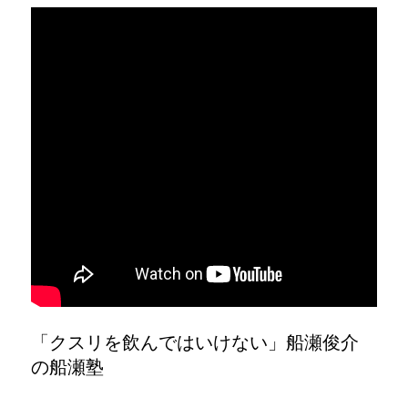
「クスリを飲んではいけない」船瀬俊介
の船瀬塾