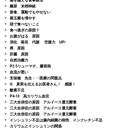
糖尿 末梢神経
節食、運動でもやせない
善玉菌を増やす
頭で食べないこと
食べ過ぎの原因？
お腹がはる 原因
消化 吸収 代謝 空腹力 UP!
癌 原因
肝臓 原因
自然治癒力
P2 5リューマチ、膠原病
血流が悪い
安保徹 先生・・医療の問題点
G 真実を伝えるお医者さん！ 感謝！
酸素不足
P4-13 高カリウム血症
三大合併症の原因 アルドース還元酵素
三大合併症の原因 アルドース還元酵素
三大合併症の原因 アルドース還元酵素
インシュリン不足は腸内細菌の病気 インクレチン不足
カリウムとインシュリンの関係