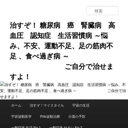
メ
サ
イ
ブ
検
ン
コ
索
コ
ン
治すぞ！ 糖尿病 癌 腎臓病 高
ン
テ
血圧 認知症 生活習慣病 ～悩
テ
ン
ン
ツ
み、不安、運動不足、足の筋肉不
ツ
へ
へ
移
足 、食べ過ぎ病 ～
移
動
動
ご自分で治せま
すよ！
メ
ホーム
治すぞ！マイスタイル
宇宙の生活
イ
ン
宇宙波動医学
Rife波動治療
介護の予防
メ
ニ
一般症状 生活 No.1
一般症状 やまい No.2