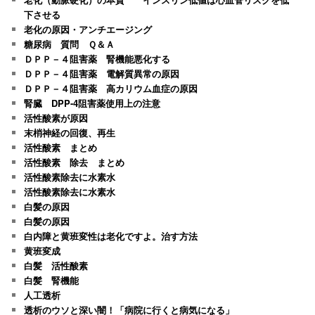
下させる
老化の原因・アンチエージング
糖尿病 質問 Ｑ＆Ａ
ＤＰＰ－４阻害薬 腎機能悪化する
ＤＰＰ－４阻害薬 電解質異常の原因
ＤＰＰ－４阻害薬 高カリウム血症の原因
腎臓 DPP-4阻害薬使用上の注意
活性酸素が原因
末梢神経の回復、再生
活性酸素 まとめ
活性酸素 除去 まとめ
活性酸素除去に水素水
活性酸素除去に水素水
白髪の原因
白髪の原因
白内障と黄班変性は老化ですよ。治す方法
黄班変成
白髪 活性酸素
白髪 腎機能
人工透析
透析のウソと深い闇！「病院に行くと病気になる」