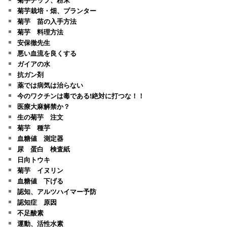
菊芋栽培・畑、プランター
菊芋 苗の入手方法
菊芋 料理方法
安保徹先生
悪い血流を良くする
ガイアの水
抗ガン剤
薬では病気は治らない
今のワクチンは毒である!絶対に打つな！！
医療大麻解禁か？
生の菊芋 注文
菊芋 種芋
血糖値 測定器
尿 蛋白 検査紙
日向トウキ
菊芋 イヌリン
血糖値 下げる
認知、アルツハイマー予防
認知症 原因
不足酸素
運動、活性水素