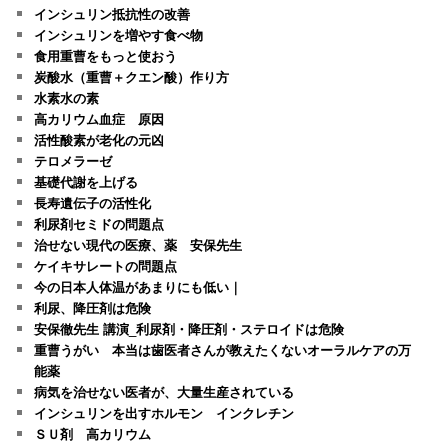
インシュリン抵抗性の改善
インシュリンを増やす食べ物
食用重曹をもっと使おう
炭酸水（重曹＋クエン酸）作り方
水素水の素
高カリウム血症 原因
活性酸素が老化の元凶
テロメラーゼ
基礎代謝を上げる
長寿遺伝子の活性化
利尿剤セミドの問題点
治せない現代の医療、薬 安保先生
ケイキサレートの問題点
今の日本人体温があまりにも低い｜
利尿、降圧剤は危険
安保徹先生 講演_利尿剤・降圧剤・ステロイドは危険
重曹うがい 本当は歯医者さんが教えたくないオーラルケアの万
能薬
病気を治せない医者が、大量生産されている
インシュリンを出すホルモン インクレチン
ＳＵ剤 高カリウム