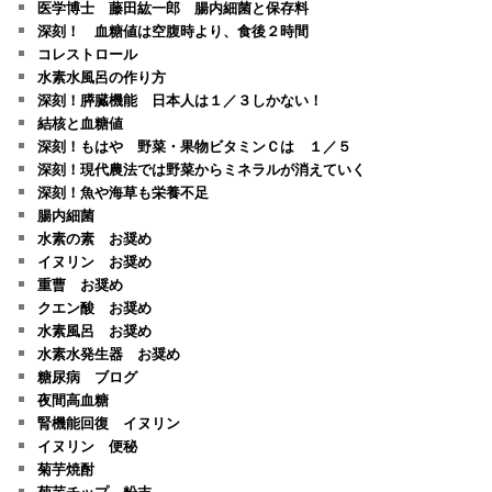
医学博士 藤田紘一郎 腸内細菌と保存料
深刻！ 血糖値は空腹時より、食後２時間
コレストロール
水素水風呂の作り方
深刻！膵臓機能 日本人は１／３しかない！
結核と血糖値
深刻！もはや 野菜・果物ビタミンＣは １／５
深刻！現代農法では野菜からミネラルが消えていく
深刻！魚や海草も栄養不足
腸内細菌
水素の素 お奨め
イヌリン お奨め
重曹 お奨め
クエン酸 お奨め
水素風呂 お奨め
水素水発生器 お奨め
糖尿病 ブログ
夜間高血糖
腎機能回復 イヌリン
イヌリン 便秘
菊芋焼酎
菊芋チップ、粉末