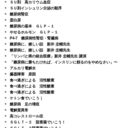
ＳＵ剤 高カリウム血症
ＳＵ剤インシュリン分泌の順序
糖尿病腎症
蛋白尿
糖尿病の基本 ＧＬＰ－１
やせるホルモン ＧＬＰ－１
P4-7 糖尿病性腎症・腎臓病
糖尿病に、嬉しい話 新井 圭輔先生
糖尿病に、嬉しい話 新井 圭輔先生
「リンパと癌の統合医療」新井 圭輔先生 講演
「糖尿病に勝ちたければ、インスリンに頼るのをやめなさい」〜
アルカリ電解水
臓器障害 原因
食べ過ぎによる 活性酸素
食べ過ぎによる 活性酸素
食べ過ぎによる 活性酸素
ケトン食でいこう｜
糖尿病 足の壊疽
電解質異常
高コレストロール症
ＳＧＬＴ－２ 阻害薬でいこう！
ＳＧＬＴ－２阻害薬でいこう！