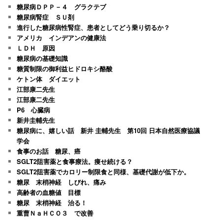
糖尿病ＤＰＰ－４ グラクテブ
糖尿病腎症 ＳＵ剤
進行した糖尿病性腎症、患者としてどう乗り切るか？
アメリカ インデアンの健康法
ＬＤＨ 原因
糖尿病の基礎知識
糖質制限の御利益ヒドロキシ酪酸
ケトン体 ダイエット
江部康二先生
江部康二先生
P6 心臓病
新井圭輔先生
糖尿病に、嬉しい話 新井 圭輔先生 第10回 日本自然医療協議
学会
食事のお話 糖尿、癌
SGLT2阻害薬と食事療法。痩せ続ける？
SGLT2阻害薬でカロリー制限食と同様、基礎代謝が低下か。
糖尿 末梢神経 しびれ、痛み
高齢者の血糖値 目標
糖尿 末梢神経 治る！
重曹ＮａＨＣＯ３ で改善