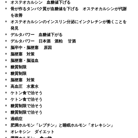
オステオカルシン 血糖値下げる
骨が作るタンパク質が血糖値を下げる オステオカルシンが代謝
を改善
オステオカルシンのインスリン分泌にインクレチンが働くことを
発見
デルタパワー 血糖値下がる
デルタパワー 日本酒 酒粕 甘酒
脳卒中・脳梗塞 原因
脳梗塞 対策
脳梗塞・脳溢血
糖質制限
糖質制限
脳梗塞 対策
高血圧 水素水
ケトン食で治そう
ケトン食で治そう
糖質制限で治そう
糖質制限で治そう
過眠症
肥満ホルモン「レプチン」と睡眠ホルモン「オレキシン」
オレキシン ダイエット
満腹ホルモン 食べ物