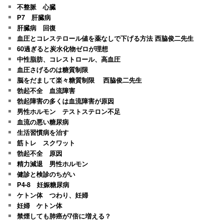
不整脈 心臓
P7 肝臓病
肝臓病 回復
血圧とコレステロール値を薬なしで下げる方法 西脇俊二先生
60過ぎると炭水化物ゼロが理想
中性脂肪、コレストロール、高血圧
血圧さげるのは糖質制限
脳をだまして楽々糖質制限 西脇俊二先生
勃起不全 血流障害
勃起障害の多くは血流障害が原因
男性ホルモン テストステロン不足
血流の悪い糖尿病
生活習慣病を治す
筋トレ スクワット
勃起不全 原因
精力減退 男性ホルモン
健診と検診のちがい
P4-8 妊娠糖尿病
ケトン体 つわり、妊婦
妊婦 ケトン体
禁煙しても肺癌が7倍に増える？