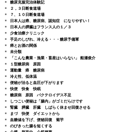
糖尿克服完治体験記
２，３日断食道場
７、１０日断食道場
日本人は癌、糖尿病、認知症 になりやすい！
日本人の膵臓はフランス人の１／３
少食治療クリニック
手足のしびれ、冷える・・・糖尿予備軍
癌とお酒の関係
未分類
「こんな農業・漁業・畜産はいらない」 船瀬俊介
１型糖尿病 原因
運動量 癌 糖尿病
冷え性、低体温
便秘が治ると血圧が下がります
快便 快食 快眠
糖尿病 原因 バクテロイデス不足
しつこい便秘は「腸内」がゴミだらけです
腎臓 膵臓 肝臓 しばらく休ませ回復させる
まづ 快便 ダイエットから
血糖値を下げ、便秘回復 菊芋
のびきった腸を短くする
心臓、脳卒中、心筋梗塞、