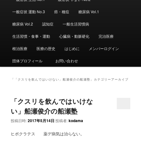
ュ
ー
一般症状 運動 No.3
癌・種痘
糖尿病 Vol.1
糖尿病 Vol.2
認知症
一般生活習慣病
生活習慣・食事・運動
心臓病・動脈硬化
完治医療
根治医療
医療の歴史
はじめに
メンバーログイン
団体プロフィール
お問い合わせ
「
「クスリを飲んではいけない」船瀬俊介の船瀬塾
」カテゴリーアーカイブ
「クスリを飲んではいけな
い」船瀬俊介の船瀬塾
投稿日時:
2017年5月14日
投稿者:
kodama
ヒポクラテス 薬デ病気は治らない。