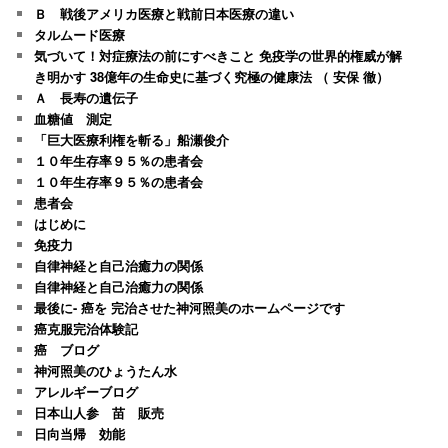
Ｂ 戦後アメリカ医療と戦前日本医療の違い
タルムード医療
気づいて！対症療法の前にすべきこと 免疫学の世界的権威が解
き明かす 38億年の生命史に基づく究極の健康法 （ 安保 徹）
Ａ 長寿の遺伝子
血糖値 測定
「巨大医療利権を斬る」船瀬俊介
１０年生存率９５％の患者会
１０年生存率９５％の患者会
患者会
はじめに
免疫力
自律神経と自己治癒力の関係
自律神経と自己治癒力の関係
最後に- 癌を 完治させた神河照美のホームページです
癌克服完治体験記
癌 ブログ
神河照美のひょうたん水
アレルギーブログ
日本山人参 苗 販売
日向当帰 効能