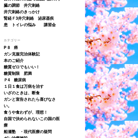
臓の調節 井穴刺絡
井穴刺絡のきっかけ
腎経Ｆ3井穴刺絡 泌尿器疾
患 トイレの悩み 講習会
カテゴリー
P 8 癌
ガン克服完治体験記
本のご紹介
糖質ゼロでもいい！
糖質制限 肥満
Ｐ4 糖尿病
１日１食は万病を治す
いざのときは、断食
ガンと宣告されたら喜びなさ
い。
食うや食わずが、理想！
自国で決められないこの国の医
療
船瀬塾 ・現代医療の疑問
ガン治療施設