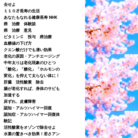
去せよ
１１０才長寿の生活
あなたもなれる健康長寿 NHK
癌 治療 体験談
癌 治療 意見
ビタミンＣ 投与 癌治療
血糖値の下げ方
クエン酸だけでも凄い効果
老化の原因・アンチエージング
中年太りは老化現象のひとつ
「酸化」「糖化」「ホルモンの
変化」を抑えて太らない体に！
肝臓 活性酸素 除去
腸が老化すれば、身体のサビも
加速する
床ずれ、皮膚障害
認知・アルツハイマー回復
認知症・アルツハイマー回復体
験記
活性酸素をオゾンで除去せよ
水素の驚きべき効果！若さアン