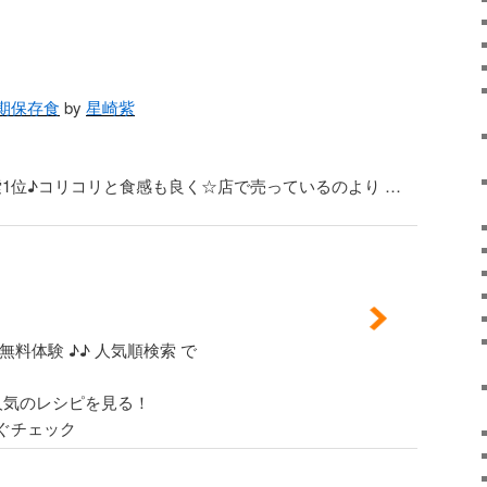
期保存食
by
星崎紫
気検索1位♪コリコリと食感も良く☆店で売っているのより
…
無料体験
♪♪
人気順検索
で
人気のレシピを見る！
ぐチェック