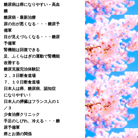
糖尿病は癌になりやすい－高血
糖
糖尿病・最新治療
尿の出が悪くなる・・・糖尿予
備軍
目が見えづらくなる・・・糖尿
予備軍
腎機能は回復できる
足、ふくらはぎの運動で腎機能
改善する
糖尿克服完治体験記
２，３日断食道場
７、１０日断食道場
日本人は癌、糖尿病、認知症
になりやすい！
日本人の膵臓はフランス人の１
／３
少食治療クリニック
手足のしびれ、冷える・・・糖
尿予備軍
癌とお酒の関係