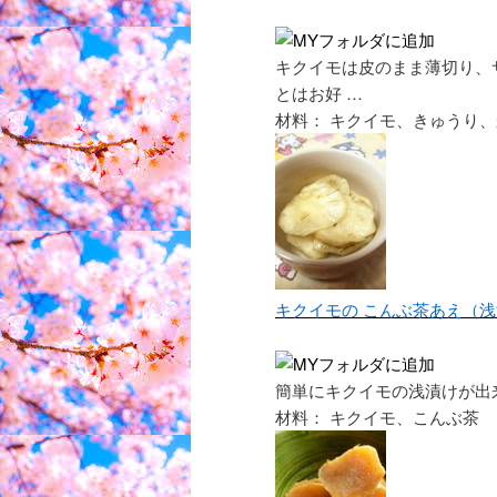
キクイモは皮のまま薄切り、
とはお好
…
材料： キクイモ、きゅうり
キクイモの こんぶ茶あえ（
簡単にキクイモの浅漬けが出
材料： キクイモ、こんぶ茶