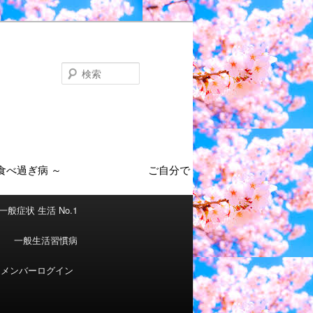
検
索
一般症状 生活 No.1
一般生活習慣病
メンバーログイン