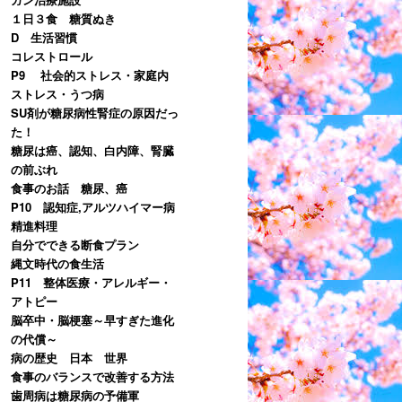
１日３食 糖質ぬき
D 生活習慣
コレストロール
P9 社会的ストレス・家庭内
ストレス・うつ病
SU剤が糖尿病性腎症の原因だっ
た！
糖尿は癌、認知、白内障、腎臓
の前ぶれ
食事のお話 糖尿、癌
P10 認知症,アルツハイマー病
精進料理
自分でできる断食プラン
縄文時代の食生活
P11 整体医療・アレルギー・
アトピー
脳卒中・脳梗塞～早すぎた進化
の代償～
病の歴史 日本 世界
食事のバランスで改善する方法
歯周病は糖尿病の予備軍