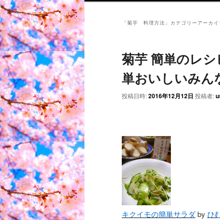
「
菊芋 料理方法
」カテゴリーアーカイ
菊芋 簡単のレシピ
単おいしいみん
投稿日時:
2016年12月12日
投稿者:
u
キクイモの簡単サラダ
by
ひ