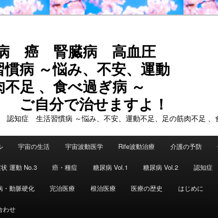
尿病 癌 腎臓病 高血圧
習慣病 ～悩み、不安、運動
不足 、食べ過ぎ病 ～
で治せますよ！
ル
宇宙の生活
宇宙波動医学
Rife波動治療
介護の予防
状 運動 No.3
癌・種痘
糖尿病 Vol.1
糖尿病 Vol.2
認知症
病・動脈硬化
完治医療
根治医療
医療の歴史
はじめに
合わせ