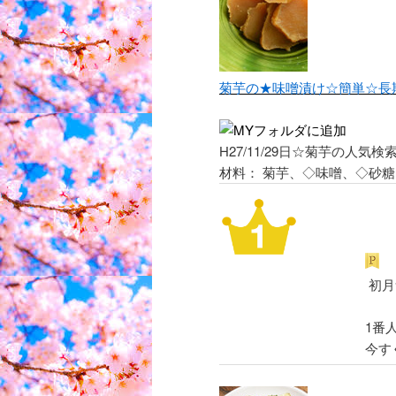
菊芋の★味噌漬け☆簡単☆長
H27/11/29日☆菊芋の人
材料： 菊芋、◇味噌、◇砂糖
初月
1番
今す