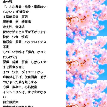
未分類
「こんな農業・漁業・畜産はい
らない」 船瀬俊介
１型糖尿病 原因
運動量 癌 糖尿病
冷え性、低体温
便秘が治ると血圧が下がります
快便 快食 快眠
糖尿病 原因 バクテロイデス
不足
しつこい便秘は「腸内」がゴミ
だらけです
腎臓 膵臓 肝臓 しばらく休
ませ回復させる
まづ 快便 ダイエットから
血糖値を下げ、便秘回復 菊芋
のびきった腸を短くする
心臓、脳卒中、心筋梗塞、
インシュリンは、すぐ止めなさ
い
前立腺肥大
腸内細菌が病気を作る