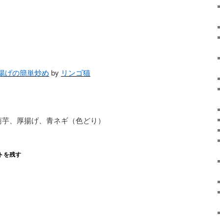
揚げの簡単炒め
by
リンゴ猫
菊芋、厚揚げ、青ネギ（色どり）
トを残す