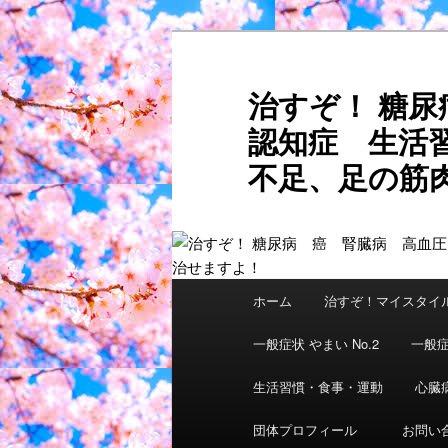
メ
サ
イ
ブ
ン
コ
治すぞ！ 糖
コ
ン
認知症 生活
ン
テ
テ
ン
不足、足の筋肉
ン
ツ
ご自分
ツ
へ
へ
移
移
動
動
メ
ホーム
治すぞ！マイスタイ
イ
ン
一般症状 やまい No.2
一般症
メ
ニ
生活習慣・食事・運動
心臓
ュ
団体プロフィール
お問い
ー