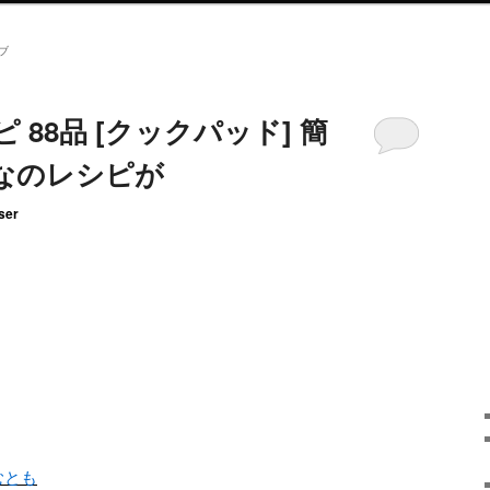
ブ
 88品 [クックパッド] 簡
なのレシピが
ser
むとも