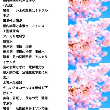
花粉症
警告！ いまの野菜はミネラル
不足
潰瘍性大腸炎
腸内細菌と水素水、ストレス
１型糖尿病
アルカリ電解水
酸性水
糖尿病 壊疽 治療
糖尿病 壊疽の治療 電解水
壊疽 足の切断回避 アルカリ
イオン水
足の切断せずに 電解還元水
成人病の素 活性酸素除去に水
素水
水素水生成器
少しのアルコールは血糖値を下
げる？
美容、若返り、長寿の元 還元
水素水
警告！ 活性酸素をオゾンで除