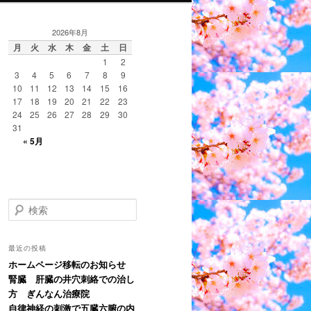
2026年8月
月
火
水
木
金
土
日
1
2
3
4
5
6
7
8
9
10
11
12
13
14
15
16
17
18
19
20
21
22
23
24
25
26
27
28
29
30
31
« 5月
検
索
最近の投稿
ホームページ移転のお知らせ
腎臓 肝臓の井穴刺絡での治し
方 ぎんなん治療院
自律神経の刺激で五臓六腑の内