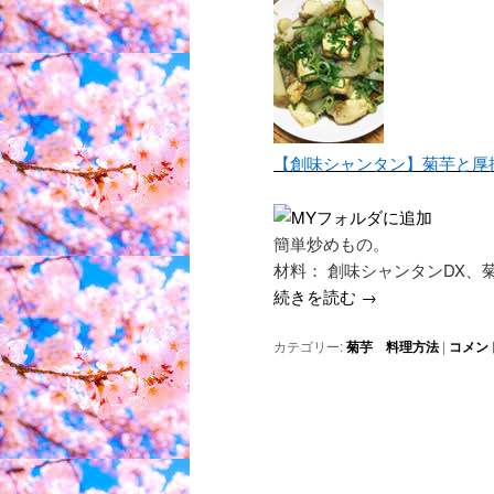
【創味シャンタン】菊芋と厚
簡単炒めもの。
材料： 創味シャンタンDX、
続きを読む
→
カテゴリー:
菊芋 料理方法
|
コメン