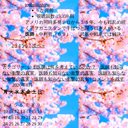
touhokushien
6 か月前
視聴回数 15,359 回
アメリカ同時多発テロから１５年。今も戦乱の続
くアフガニスタンで干ばつと闘う日本人がいる。
医師
・中村哲（６９）。「武器や戦車では解決…
2
3
4
5
6
7
次へ »
1
カテゴリー:
いま医師は何を考えているのか？
、
医師も知ら
ない衝撃の真実
、
医師も知らない衝撃の真実
、
医師も知らな
い衝撃の真実
、
医師も知らない衝撃の真実
|
コメントを残す
2026年8月
月
火
水
木
金
土
日
1
2
3
4
5
6
7
8
9
10
11
12
13
14
15
16
17
18
19
20
21
22
23
24
25
26
27
28
29
30