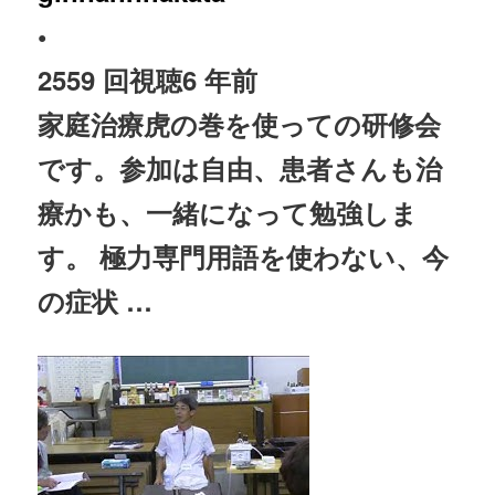
•
2559 回視聴
6 年前
家庭
治療
虎の巻を使っての研修会
です。参加は自由、患者さんも
治
療
かも、一緒になって勉強しま
す。 極力専門用語を使わない、今
の症状 …