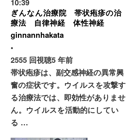
10:39
ぎんなん治療院 帯状疱疹の治
療法 自律神経 体性神経
ginnannhakata
•
2555 回視聴
5 年前
帯状疱疹は、副交感
神経
の異常興
奮の症状です。ウイルスを攻撃す
る
治療
法では、即効性がありませ
ん。ウイルスを活動的にしてい
る …