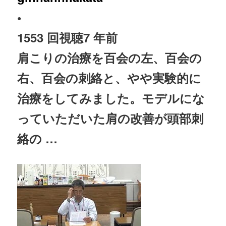
•
1553 回視聴
7 年前
肩こりの
治療
を百会の左、百会の
右、百会の刺絡と、やや実験的に
治療
をしてみました。モデルにな
っていただいた肩の改善が頭部刺
絡の …