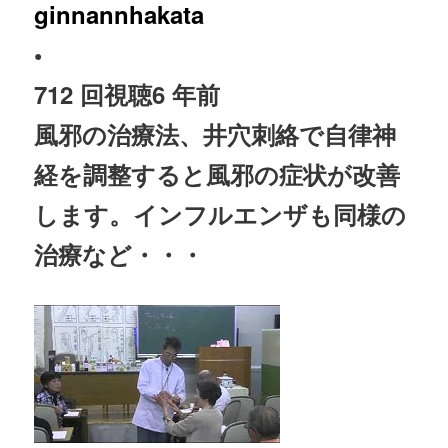
ginnannhakata
•
712 回視聴
6 年前
風邪の
治療
法、井穴刺絡で
自律神
経
を調整すると風邪の症状が改善
します。インフルエンザも同様の
治療
など・・・