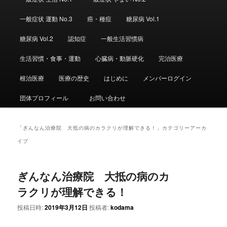
ュ
ー
一般症状 運動 No.3
癌・種痘
糖尿病 Vol.1
糖尿病 Vol.2
認知症
一般生活習慣病
生活習慣・食事・運動
心臓病・動脈硬化
完治医療
根治医療
医療の歴史
はじめに
メンバーログイン
団体プロフィール
お問い合わせ
「
ぎんなん治療院 大抵の病のカラクリが理解できる！
」カテゴリーアーカ
イブ
ぎんなん治療院 大抵の病のカ
ラクリが理解できる！
投稿日時:
2019年3月12日
投稿者:
kodama