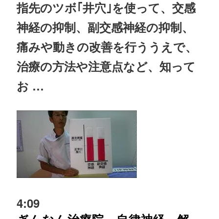
指先のツボ｢井穴｣を使って、交感
神経
の抑制、副交感
神経
の抑制、
痛みや動きの改善を行ううえで、
治療
の方法や注意点など、知って
お …
4:09