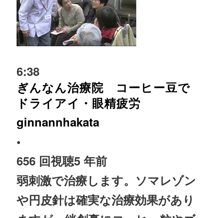
6:38
ぎんなん治療院 コーヒー豆で
ドライアイ・眼精疲労
ginnannhakata
•
656 回視聴
5 年前
弱刺激で
治療
します。ソマレゾン
や円皮針は確実な
治療
効果があり