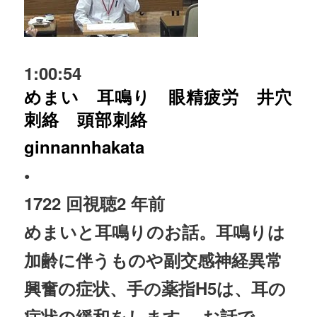
1:00:54
めまい 耳鳴り 眼精疲労 井穴
刺絡 頭部刺絡
ginnannhakata
•
1722 回視聴
2 年前
めまいと耳鳴りのお話。耳鳴りは
加齢に伴うものや副交感
神経
異常
興奮の症状、手の薬指H5は、耳の
症状の緩和をします。 お話で