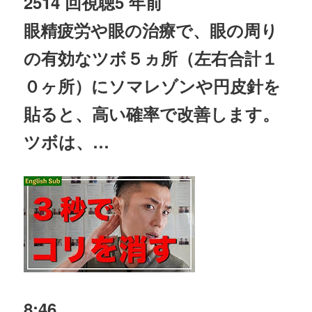
2514 回視聴
5 年前
眼精疲労や眼の
治療
で、眼の周り
の有効なツボ５ヵ所（左右合計１
０ヶ所）にソマレゾンや円皮針を
貼ると、高い確率で改善します。
ツボは、…
8:46