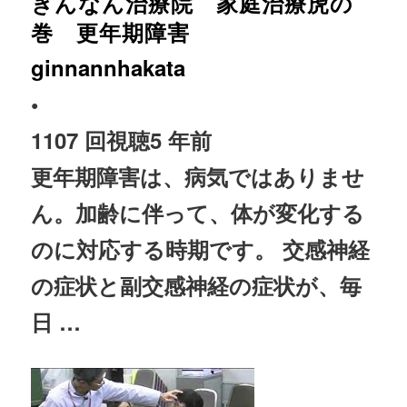
ぎんなん治療院 家庭治療虎の
巻 更年期障害
ginnannhakata
•
1107 回視聴
5 年前
更年期障害は、病気ではありませ
ん。加齢に伴って、体が変化する
のに対応する時期です。 交感
神経
の症状と副交感
神経
の症状が、毎
日 …