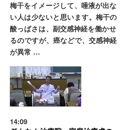
梅干をイメージして、唾液が出な
い人は少ないと思います。梅干の
酸っぱさは、副交感
神経
を働かせ
るのですが、癌などで、交感
神経
が異常 …
14:09