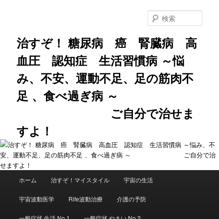
メ
サ
イ
ブ
検
ン
コ
索
コ
ン
治すぞ！ 糖尿病 癌 腎臓病 高
ン
テ
血圧 認知症 生活習慣病 ～悩
テ
ン
ン
ツ
み、不安、運動不足、足の筋肉不
ツ
へ
へ
移
足 、食べ過ぎ病 ～
移
動
動
ご自分で治せま
すよ！
メ
ホーム
治すぞ！マイスタイル
宇宙の生活
イ
ン
宇宙波動医学
Rife波動治療
介護の予防
メ
ニ
一般症状 生活 No.1
一般症状 やまい No.2