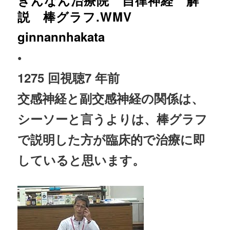
ぎんなん治療院 自律神経 解
説 棒グラフ.WMV
ginnannhakata
•
1275 回視聴
7 年前
交感
神経
と副交感
神経
の関係は、
シーソーと言うよりは、棒グラフ
で説明した方が臨床的で
治療
に即
していると思います。