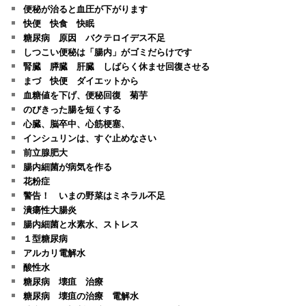
便秘が治ると血圧が下がります
快便 快食 快眠
糖尿病 原因 バクテロイデス不足
しつこい便秘は「腸内」がゴミだらけです
腎臓 膵臓 肝臓 しばらく休ませ回復させる
まづ 快便 ダイエットから
血糖値を下げ、便秘回復 菊芋
のびきった腸を短くする
心臓、脳卒中、心筋梗塞、
インシュリンは、すぐ止めなさい
前立腺肥大
腸内細菌が病気を作る
花粉症
警告！ いまの野菜はミネラル不足
潰瘍性大腸炎
腸内細菌と水素水、ストレス
１型糖尿病
アルカリ電解水
酸性水
糖尿病 壊疽 治療
糖尿病 壊疽の治療 電解水