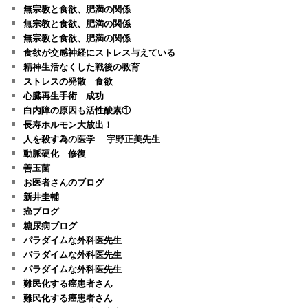
無宗教と食欲、肥満の関係
無宗教と食欲、肥満の関係
無宗教と食欲、肥満の関係
食欲が交感神経にストレス与えている
精神生活なくした戦後の教育
ストレスの発散 食欲
心臓再生手術 成功
白内障の原因も活性酸素①
長寿ホルモン大放出！
人を殺す為の医学 宇野正美先生
動脈硬化 修復
善玉菌
お医者さんのブログ
新井圭輔
癌ブログ
糖尿病ブログ
パラダイムな外科医先生
パラダイムな外科医先生
パラダイムな外科医先生
難民化する癌患者さん
難民化する癌患者さん