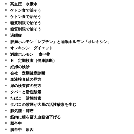
高血圧 水素水
ケトン食で治そう
ケトン食で治そう
糖質制限で治そう
糖質制限で治そう
過眠症
肥満ホルモン「レプチン」と睡眠ホルモン「オレキシン」
オレキシン ダイエット
満腹ホルモン 食べ物
Ｈ 定期検査（健康診断）
妊婦の検診
会社 定期健康診断
血液検査値の見方
尿の検査値の見方
タバコと活性酸素
たばこ 活性酸素
タバコの紫煙が大量の活性酸素を生む
肺気腫・肺癌
筋肉に糖を蓄え血糖値下げる
脳卒中
脳卒中 原因