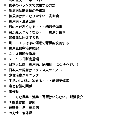
食事のバランスで改善する方法
歯周病は糖尿病の予備軍
糖尿病は癌になりやすい－高血糖
糖尿病・最新治療
尿の出が悪くなる・・・糖尿予備軍
目が見えづらくなる・・・糖尿予備軍
腎機能は回復できる
足、ふくらはぎの運動で腎機能改善する
糖尿克服完治体験記
２，３日断食道場
７、１０日断食道場
日本人は癌、糖尿病、認知症 になりやすい！
日本人の膵臓はフランス人の１／３
少食治療クリニック
手足のしびれ、冷える・・・糖尿予備軍
癌とお酒の関係
未分類
「こんな農業・漁業・畜産はいらない」 船瀬俊介
１型糖尿病 原因
運動量 癌 糖尿病
冷え性、低体温