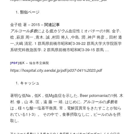
類似ページ
金子稔 著 – ‎2015 – ‎
関連記事
アルコール多飲
による
低カリウム
血症性ミオパチーの1例. 金子.
稔 ,萩原 周一 ,青木. 誠 ,村田 将人 ,中島. 潤 ,神戸 将彦 ,. 田村 遵
一,大嶋 清宏. 1 群馬県前橋市昭和町3-39-
22 群馬大学大学院医学
系研究科救急医学. 2 群馬県前橋市昭和町3-39-15 群馬 …
低K – 仙台市立病院
[PDF]
https://hospital.city.sendai.jp/pdf/p037-041%2023.pdf
キャッシュ
著明な低Na，低K，低Mg血症を示した. Beer potomaniaの1例. 木
村. 修，山 本. 匡，
遠 藤 一 靖. はじめに.
アルコール
の
多飲
者
は，様々な酸一塩基平衡異. 常，電解質異常をきたすことが知ら
れている1ト3）。 その中で，食事摂取なしに，ビールのみを摂
取し.
アルコール多飲による低カリウム血症性ミオパチー/ずーずーしくも山口で