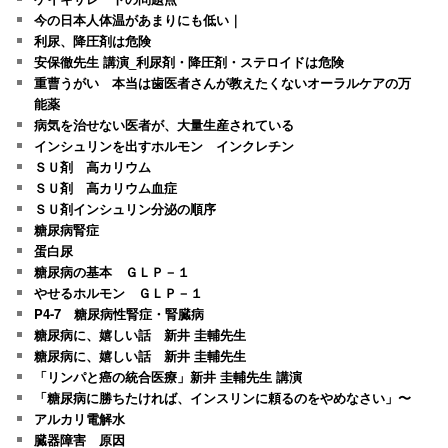
今の日本人体温があまりにも低い｜
利尿、降圧剤は危険
安保徹先生 講演_利尿剤・降圧剤・ステロイドは危険
重曹うがい 本当は歯医者さんが教えたくないオーラルケアの万
能薬
病気を治せない医者が、大量生産されている
インシュリンを出すホルモン インクレチン
ＳＵ剤 高カリウム
ＳＵ剤 高カリウム血症
ＳＵ剤インシュリン分泌の順序
糖尿病腎症
蛋白尿
糖尿病の基本 ＧＬＰ－１
やせるホルモン ＧＬＰ－１
P4-7 糖尿病性腎症・腎臓病
糖尿病に、嬉しい話 新井 圭輔先生
糖尿病に、嬉しい話 新井 圭輔先生
「リンパと癌の統合医療」新井 圭輔先生 講演
「糖尿病に勝ちたければ、インスリンに頼るのをやめなさい」〜
アルカリ電解水
臓器障害 原因