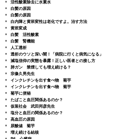
活性酸素除去に水素水
白髪の原因
白髪の原因
白内障と黄班変性は老化ですよ。治す方法
黄班変成
白髪 活性酸素
白髪 腎機能
人工透析
透析のウソと深い闇！「病院に行くと病気になる」
減塩信仰の実態を暴露！正しい医者との接し方
肺ガン 禁煙しても増え続ける？
宗像久男先生
インクレチンを出す食べ物 菊芋
インクレチンを出す食べ物 菊芋
菊芋に便秘
たばこと血圧関係あるのか？
仮装社会 武田邦彦先生
塩分と血圧の関係あるのか？
高血圧の原因
尿酸値 菊芋
増え続ける結核
P6 心臓病