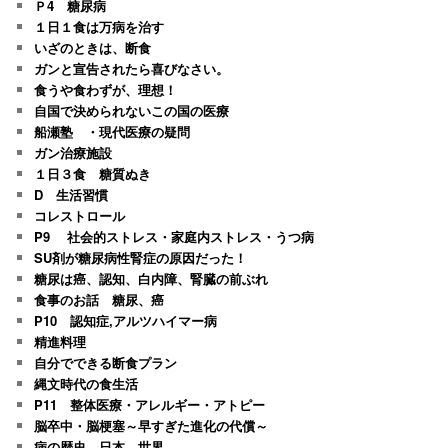
Ｐ4 糖尿病
１日１食は万病を治す
いざのときは、断食
ガンと宣告されたら喜びなさい。
食うや食わずが、理想！
自国で決められないこの国の医療
船瀬塾 ・現代医療の疑問
ガン治療施設
１日３食 糖質ぬき
D 生活習慣
コレストロール
P9 社会的ストレス・家庭内ストレス・うつ病
SU剤が糖尿病性腎症の原因だった！
糖尿は癌、認知、白内障、腎臓の前ぶれ
食事のお話 糖尿、癌
P10 認知症,アルツハイマー病
精進料理
自分でできる断食プラン
縄文時代の食生活
P11 整体医療・アレルギー・アトピー
脳卒中・脳梗塞～早すぎた進化の代償～
病の歴史 日本 世界