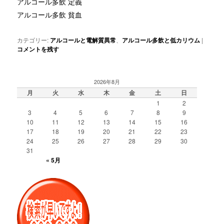
アルコール多飲 定義
アルコール多飲 貧血
カテゴリー:
アルコールと電解質異常
、
アルコール多飲と低カリウム
|
コメントを残す
2026年8月
月
火
水
木
金
土
日
1
2
3
4
5
6
7
8
9
10
11
12
13
14
15
16
17
18
19
20
21
22
23
24
25
26
27
28
29
30
31
« 5月