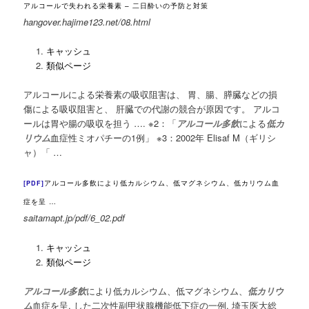
アルコールで失われる栄養素 – 二日酔いの予防と対策
hangover.hajime123.net/08.html
キャッシュ
類似ページ
アルコールによる栄養素の吸収阻害は、 胃、腸、膵臓などの損
傷による吸収阻害と、 肝臓での代謝の競合が原因です。 アルコ
ールは胃や腸の吸収を担う …. ※2：「
アルコール多飲
による
低カ
リウム
血症性ミオパチーの1例」 ※3：2002年 Elisaf M（
ギリシ
ャ）「 …
アルコール多飲により低カルシウム、低マグネシウム、低カリウム血
[PDF]
症を呈 …
saitamapt.jp/pdf/6_02.pdf
キャッシュ
類似ページ
アルコール多飲
により低カルシウム、低マグネシウム、
低カリウ
ム
血症を呈. した二次性副甲状腺機能低下症の一例. 埼玉医大総