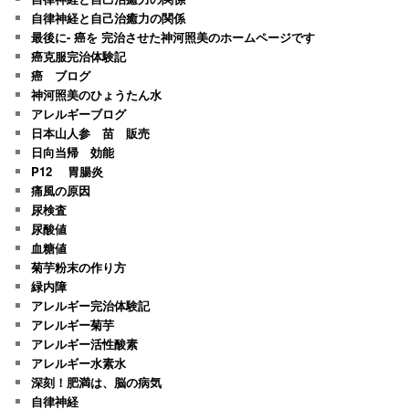
自律神経と自己治癒力の関係
最後に- 癌を 完治させた神河照美のホームページです
癌克服完治体験記
癌 ブログ
神河照美のひょうたん水
アレルギーブログ
日本山人参 苗 販売
日向当帰 効能
P12 胃腸炎
痛風の原因
尿検査
尿酸値
血糖値
菊芋粉末の作り方
緑内障
アレルギー完治体験記
アレルギー菊芋
アレルギー活性酸素
アレルギー水素水
深刻！肥満は、脳の病気
自律神経