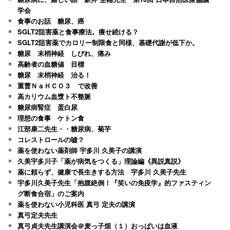
学会
食事のお話 糖尿、癌
SGLT2阻害薬と食事療法。痩せ続ける？
SGLT2阻害薬でカロリー制限食と同様、基礎代謝が低下か。
糖尿 末梢神経 しびれ、痛み
高齢者の血糖値 目標
糖尿 末梢神経 治る！
重曹ＮａＨＣＯ３ で改善
高カリウム血漿ト不整脈
糖尿病腎症 蛋白尿
理想の食事 ケトン食
江部康二先生・・糖尿病、菊芋
コレストロールの嘘？
薬を使わない薬剤師 宇多川 久美子の講演
久美宇多川子「薬が病気をつくる」理論編《異説真説》
薬に頼らず、健康で長生きする方法 宇多川 久美子先生
宇多川久美子先生「抱腹絶倒！『笑いの免疫学』的ファスティン
グ断食合宿」のご案内
薬を使わない小児科医 真弓 定夫の講演
真弓定夫先生
真弓貞夫先生講演会＠麦っ子畑（１）おっぱいは血液