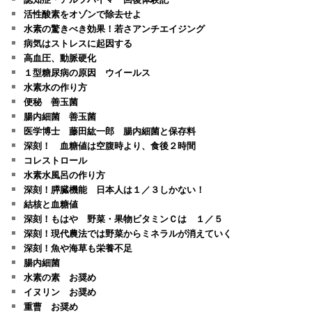
活性酸素をオゾンで除去せよ
水素の驚きべき効果！若さアンチエイジング
病気はストレスに起因する
高血圧、動脈硬化
１型糖尿病の原因 ウイールス
水素水の作り方
便秘 善玉菌
腸内細菌 善玉菌
医学博士 藤田紘一郎 腸内細菌と保存料
深刻！ 血糖値は空腹時より、食後２時間
コレストロール
水素水風呂の作り方
深刻！膵臓機能 日本人は１／３しかない！
結核と血糖値
深刻！もはや 野菜・果物ビタミンＣは １／５
深刻！現代農法では野菜からミネラルが消えていく
深刻！魚や海草も栄養不足
腸内細菌
水素の素 お奨め
イヌリン お奨め
重曹 お奨め