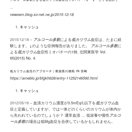
…
newoem.blog.so-net.ne.jp/2015-12-18
キャッシュ
2015/12/18 –
アルコール多飲
による
低カリウム
血症は、たまに経
験します。↓のような症例報告がありました。
アルコール多飲
に
よる
低カリウム
血症性ミオパチーの1例. 北関東医学 Vol.
65(2015) No. 4.
低カリウム血症のアプローチ｜救急医の挑戦 IN 宮崎
https://ameblo.jp/bfgkh628/entry-11252146590.html
キャッシュ
2012/05/16 –
血清カリウム濃度が3.5mEq/L以下を
低カリウム
血
症と定義していますが、では一体どのくらいのカリウムが体内か
ら失われているのでしょうか？ 通常血清 … 低栄養や慢性
アルコ
ール多飲
の場合は低Mg血症を合併しているかもしれません。