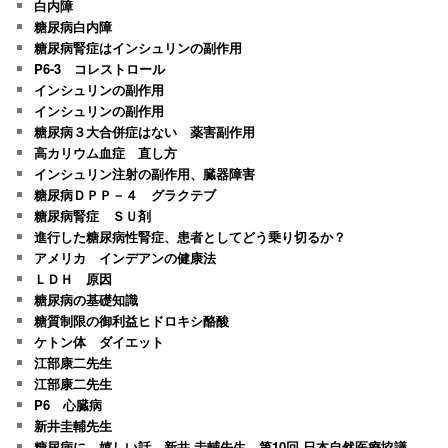
白内障
糖尿病白内障
糖尿病腎症はインシュリンの副作用
P6-3 コレストロール
インシュリンの副作用
インシュリンの副作用
糖尿病３大合併症はない 薬害副作用
高カリウム血症 直し方
インシュリン注射の副作用、臓器障害
糖尿病ＤＰＰ－４ グラクテブ
糖尿病腎症 ＳＵ剤
進行した糖尿病性腎症、患者としてどう乗り切るか？
アメリカ インデアンの健康法
ＬＤＨ 原因
糖尿病の基礎知識
糖質制限の御利益ヒドロキシ酪酸
ケトン体 ダイエット
江部康二先生
江部康二先生
P6 心臓病
新井圭輔先生
糖尿病に、嬉しい話 新井 圭輔先生 第10回 日本自然医療協議