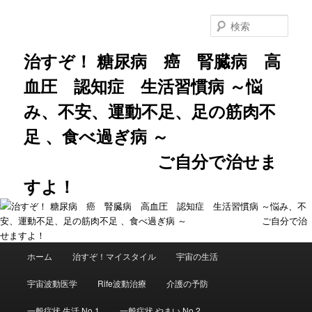
メ
サ
イ
ブ
検
ン
コ
索
コ
ン
治すぞ！ 糖尿病 癌 腎臓病 高
ン
テ
血圧 認知症 生活習慣病 ～悩
テ
ン
ン
ツ
み、不安、運動不足、足の筋肉不
ツ
へ
へ
移
足 、食べ過ぎ病 ～
移
動
動
ご自分で治せま
すよ！
メ
ホーム
治すぞ！マイスタイル
宇宙の生活
イ
ン
宇宙波動医学
Rife波動治療
介護の予防
メ
ニ
一般症状 生活 No.1
一般症状 やまい No.2