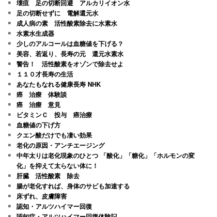
壊疽 足の切断回避 アルカリイオン水
足の切断せずに 電解還元水
成人病の素 活性酸素除去に水素水
水素水生成器
少しのアルコールは血糖値を下げる？
美容、若返り、長寿の元 還元水素水
警告！ 活性酸素をオゾンで除去せよ
１１０才長寿の生活
あなたもなれる健康長寿 NHK
癌 治療 体験談
癌 治療 意見
ビタミンＣ 投与 癌治療
血糖値の下げ方
クエン酸だけでも凄い効果
老化の原因・アンチエージング
中年太りは老化現象のひとつ 「酸化」「糖化」「ホルモンの変
化」を抑えて太らない体に！
肝臓 活性酸素 除去
腸が老化すれば、身体のサビも加速する
床ずれ、皮膚障害
認知・アルツハイマー回復
認知症・アルツハイマー回復体験記