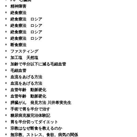
精神障害
絶食療法
絶食療法 ロシア
絶食療法 ロシア
絶食療法 ロシア
絶食療法 ロシア
断食療法
ファスティング
加工塩 天然塩
加齢で半分以下に減る毛細血管
毛細血管
血流をあげる方法
血流をあげる方法
血管年齢 動脈硬化
血管年齢 動脈硬化
膵臓がん 発見方法 川井希実先生
手術で胃を半分で治す
糖尿病克服完治体験記
胃を半分切ってダイエット
宗教はなぜ断食を教えるのか
無宗教、ストレス、食欲、病気の関係