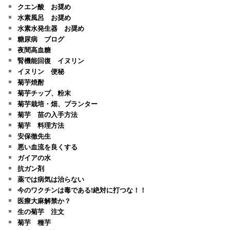
クエン酸 お奨め
水素風呂 お奨め
水素水発生器 お奨め
糖尿病 ブログ
夜間高血糖
腎機能回復 イヌリン
イヌリン 便秘
菊芋焼酎
菊芋チップ、粉末
菊芋栽培・畑、プランター
菊芋 苗の入手方法
菊芋 料理方法
安保徹先生
悪い血流を良くする
ガイアの水
抗ガン剤
薬では病気は治らない
今のワクチンは毒である!絶対に打つな！！
医療大麻解禁か？
生の菊芋 注文
菊芋 種芋