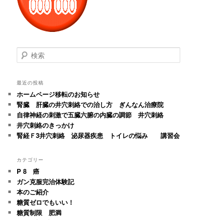
検
索
最近の投稿
ホームページ移転のお知らせ
腎臓 肝臓の井穴刺絡での治し方 ぎんなん治療院
自律神経の刺激で五臓六腑の内臓の調節 井穴刺絡
井穴刺絡のきっかけ
腎経Ｆ3井穴刺絡 泌尿器疾患 トイレの悩み 講習会
カテゴリー
P 8 癌
ガン克服完治体験記
本のご紹介
糖質ゼロでもいい！
糖質制限 肥満