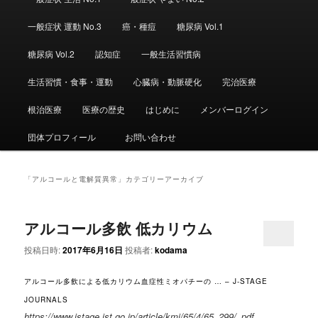
ュ
ー
一般症状 運動 No.3
癌・種痘
糖尿病 Vol.1
糖尿病 Vol.2
認知症
一般生活習慣病
生活習慣・食事・運動
心臓病・動脈硬化
完治医療
根治医療
医療の歴史
はじめに
メンバーログイン
団体プロフィール
お問い合わせ
「
アルコールと電解質異常
」カテゴリーアーカイブ
アルコール多飲 低カリウム
投稿日時:
2017年6月16日
投稿者:
kodama
アルコール多飲による低カリウム血症性ミオパチーの … – J-STAGE
JOURNALS
https://www.jstage.jst.go.jp/article/kmj/65/4/65_299/_pdf