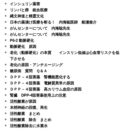
インシュリン薬害
リンパと癌 統合医療
縄文神道と精霊文化
日本の薬漬け医療を斬る！ 内海聡医師 船瀬俊介
がんセンターについて 内海聡先生
がんセンターについて 内海聡先生
P6-2 動脈硬化
動脈硬化 原因
老化（動脈硬化）の本質 インスリン低値は心血管リスクを低
下させる
老化の原因・アンチエージング
糖尿病 質問 Ｑ＆Ａ
ＤＰＰ－４阻害薬 腎機能悪化する
ＤＰＰ－４阻害薬 電解質異常の原因
ＤＰＰ－４阻害薬 高カリウム血症の原因
腎臓 DPP-4阻害薬使用上の注意
活性酸素が原因
末梢神経の回復、再生
活性酸素 まとめ
活性酸素 除去 まとめ
活性酸素除去に水素水