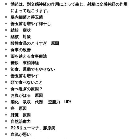
勃起は、副交感神経の作用によって生じ、射精は交感神経の作用
によって起こります。
腸内細菌と善玉菌
善玉菌を増やす梅干し
結核 症状
結核 対策
酸性食品のとりすぎ 原因
食事の改善
薬を越える食事療法
糖尿 末梢神経
節食、運動でもやせない
善玉菌を増やす
頭で食べないこと
食べ過ぎの原因？
お腹がはる 原因
消化 吸収 代謝 空腹力 UP!
癌 原因
肝臓 原因
自然治癒力
P2 5リューマチ、膠原病
血流が悪い