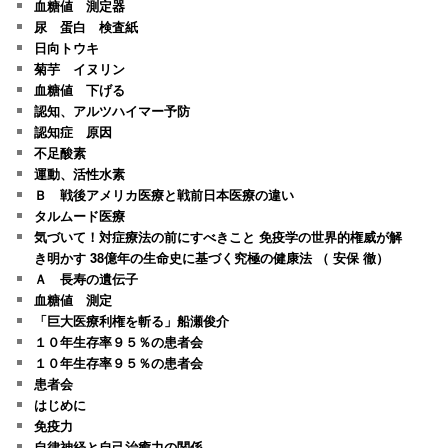
血糖値 測定器
尿 蛋白 検査紙
日向トウキ
菊芋 イヌリン
血糖値 下げる
認知、アルツハイマー予防
認知症 原因
不足酸素
運動、活性水素
Ｂ 戦後アメリカ医療と戦前日本医療の違い
タルムード医療
気づいて！対症療法の前にすべきこと 免疫学の世界的権威が解
き明かす 38億年の生命史に基づく究極の健康法 （ 安保 徹）
Ａ 長寿の遺伝子
血糖値 測定
「巨大医療利権を斬る」船瀬俊介
１０年生存率９５％の患者会
１０年生存率９５％の患者会
患者会
はじめに
免疫力
自律神経と自己治癒力の関係