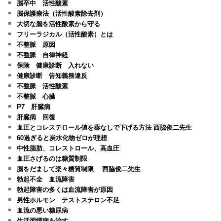
脳卒中 活性酸素
脳保護療法（活性酸素除去剤）
大切な脳を活性酸素から守る
フリーラジカル（活性酸素）とは
不整脈 原因
不整脈 自律神経
保険 健康診断 入れない
健康診断 告知義務違反
不整脈 活性酸素
不整脈 心臓
P7 肝臓病
肝臓病 回復
血圧とコレステロール値を薬なしで下げる方法 西脇俊二先生
60過ぎると炭水化物ゼロが理想
中性脂肪、コレストロール、高血圧
血圧さげるのは糖質制限
脳をだまして楽々糖質制限 西脇俊二先生
勃起不全 血流障害
勃起障害の多くは血流障害が原因
男性ホルモン テストステロン不足
血流の悪い糖尿病
生活習慣病を治す