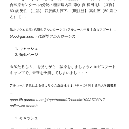
合医療センター. 内分泌・糖尿病内科 徳永 貢 松田 彰. 【症例】
63 歳 男性 【主訴】 四肢筋力低下. 【既往歴】 高血圧（50 歳ご
ろ）【 …
低カリウム血症+代謝性アルカローシス+アルコール中毒 | 血ガスブート …
blood-gas.com › 代謝性アルカローシス
キャッシュ
類似ページ
医師たるもの、 を見ながら、診療をしましょう♪ 血ガスブート
キャンプで、未来を予測してしまいまし・・・
アルコール多飲による低カリウム血症性ミオパチーの1例 | 群馬大学図書館
…
opac.lib.gunma-u.ac.jp/opc/recordID/handle/10087/9821?
caller=xc-search
キャッシュ