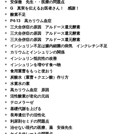
安保徹 先生・・医療の問題点
G 真実を伝えるお医者さん！ 感謝！
酸素不足
P4-13 高カリウム血症
三大合併症の原因 アルドース還元酵素
三大合併症の原因 アルドース還元酵素
三大合併症の原因 アルドース還元酵素
インシュリン不足は腸内細菌の病気 インクレチン不足
カリウムとインシュリンの関係
インシュリン抵抗性の改善
インシュリンを増やす食べ物
食用重曹をもっと使おう
炭酸水（重曹＋クエン酸）作り方
水素水の素
高カリウム血症 原因
活性酸素が老化の元凶
テロメラーゼ
基礎代謝を上げる
長寿遺伝子の活性化
利尿剤セミドの問題点
治せない現代の医療、薬 安保先生
ケイキサレートの問題点