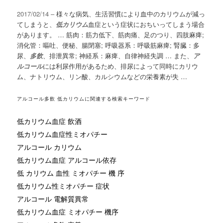
2017/02/14 –
様々な病気、生活習慣により血中のカリウムが減っ
てしまうと、
低カリウム
血症という症状におちいってしまう場合
があります。 … 筋肉：筋力低下、筋肉痛、足のつり、四肢麻痺;
消化管：嘔吐、便秘、腸閉塞; 呼吸器系：呼吸筋麻痺; 腎臓：多
尿、
多飲
、排泄異常; 神経系：麻痺、自律神経失調 … また、
ア
ルコール
には利尿作用があるため、排尿によって同時にカリウ
ム、ナトリウム、リン酸、カルシウムなどの栄養素が失 …
アルコール多飲 低カリウムに関連する検索キーワード
低カリウム血症 飲酒
低カリウム血症性ミオパチー
アルコール カリウム
低カリウム血症 アルコール依存
低 カリウム 血性 ミオパチー 機 序
低カリウム性ミオパチー 症状
アルコール 電解質異常
低カリウム血症 ミオパチー 機序