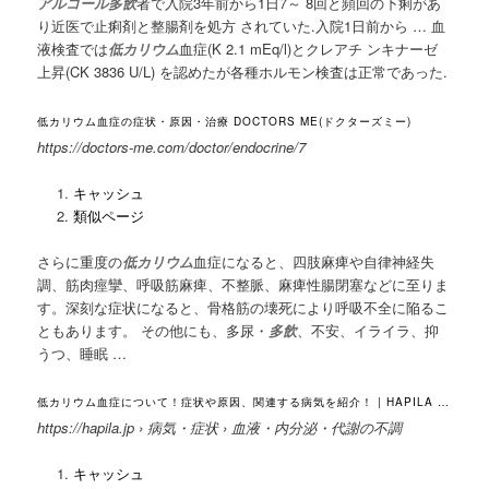
アルコール多飲
者で入院3年前から1日7～ 8回と頻回の下痢があ
り近医で止痢剤と整腸剤を処方 されていた.入院1日前から … 血
液検査では
低カリウム
血症(K 2.1 mEq/l
)とクレアチ ンキナーゼ
上昇(CK 3836 U/L) を認めたが各種ホルモン検査は正常であった.
低カリウム血症の症状・原因・治療 DOCTORS ME(ドクターズミー)
https://doctors-me.com/doctor/endocrine/7
キャッシュ
類似ページ
さらに重度の
低カリウム
血症になると、四肢麻痺や自律神経失
調、筋肉痙攣、呼吸筋麻痺、不整脈、麻痺性腸閉塞などに至りま
す。深刻な症状になると、骨格筋の壊死により呼吸不全に陥るこ
ともあります。 その他にも、多尿・
多飲
、不安、イライラ、抑
うつ、
睡眠 …
低カリウム血症について！症状や原因、関連する病気を紹介！ | HAPILA …
https://hapila.jp › 病気・症状 › 血液・内分泌・代謝の不調
キャッシュ