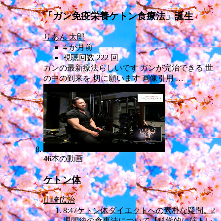
「ガン免疫栄養ケトン食療法」誕生
りあん 太郎
4 か月前
視聴回数 222 回
ガンの最新療法らしいです ガンが完治できる 世
の中の到来を 切に願います 画像引用 …
46
本の動画
ケトン体
山崎広治
8:47
ケトン体ダイエットへの素朴な疑問。2
週間後の食事法について【科学的に筋トレ