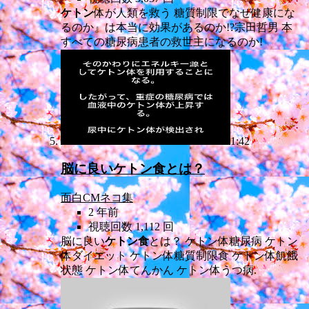
ケトン
体が人類を救う 糖質制限でなぜ健康にな
るのか』は本当に効果があるのか!?宗田哲男 本
すべての糖尿病患者の救世主になるのか!
1:42
脳に良いケトン食とは？
面白CMネコ集
2 年前
視聴回数 1,112 回
脳に良い
ケトン食
とは？ ケトン体糖尿病 ケトン
体ダイエット ケトン体糖質制限食 ケトン体飢餓
状態 ケトン体てんかん ケトン体うつ病.