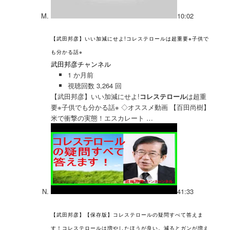
10:02
【武田邦彦】いい加減にせよ!コレステロールは超重要※子供で
も分かる話※
武田邦彦チャンネル
1 か月前
視聴回数 3,264 回
【武田邦彦】いい加減にせよ!
コレステロール
は超重
要※子供でも分かる話※ ◇オススメ動画 【百田尚樹】
米で衝撃の実態！エスカレート …
41:33
【武田邦彦】【保存版】コレステロールの疑問すべて答えま
す！コレステロールは増やしたほうが良い。減るとガンが増え