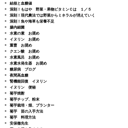
結核と血糖値
深刻！もはや 野菜・果物ビタミンＣは １／５
深刻！現代農法では野菜からミネラルが消えていく
深刻！魚や海草も栄養不足
腸内細菌
水素の素 お奨め
イヌリン お奨め
重曹 お奨め
クエン酸 お奨め
水素風呂 お奨め
水素水発生器 お奨め
糖尿病 ブログ
夜間高血糖
腎機能回復 イヌリン
イヌリン 便秘
菊芋焼酎
菊芋チップ、粉末
菊芋栽培・畑、プランター
菊芋 苗の入手方法
菊芋 料理方法
安保徹先生