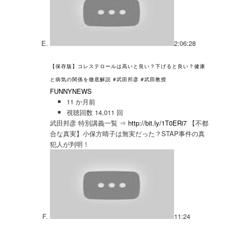
2:06:28
【保存版】コレステロールは高いと良い？下げると良い？健康
と病気の関係を徹底解説 #武田邦彦 #武田教授
FUNNYNEWS
11 か月前
視聴回数 14,011 回
武田邦彦 特別講義一覧 ⇒
http://bit.ly/1T0ERi7
【不都
合な真実】小保方晴子は無実だった？STAP事件の真
犯人が判明！
11:24