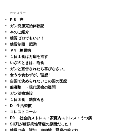
カテゴリー
P 8 癌
ガン克服完治体験記
本のご紹介
糖質ゼロでもいい！
糖質制限 肥満
Ｐ4 糖尿病
１日１食は万病を治す
いざのときは、断食
ガンと宣告されたら喜びなさい。
食うや食わずが、理想！
自国で決められないこの国の医療
船瀬塾 ・現代医療の疑問
ガン治療施設
１日３食 糖質ぬき
D 生活習慣
コレストロール
P9 社会的ストレス・家庭内ストレス・うつ病
SU剤が糖尿病性腎症の原因だった！
糖尿は癌、認知、白内障、腎臓の前ぶれ