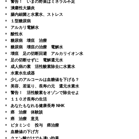
警告！ いまの野菜はミネラル不足
潰瘍性大腸炎
腸内細菌と水素水、ストレス
１型糖尿病
アルカリ電解水
酸性水
糖尿病 壊疽 治療
糖尿病 壊疽の治療 電解水
壊疽 足の切断回避 アルカリイオン水
足の切断せずに 電解還元水
成人病の素 活性酸素除去に水素水
水素水生成器
少しのアルコールは血糖値を下げる？
美容、若返り、長寿の元 還元水素水
警告！ 活性酸素をオゾンで除去せよ
１１０才長寿の生活
あなたもなれる健康長寿 NHK
癌 治療 体験談
癌 治療 意見
ビタミンＣ 投与 癌治療
血糖値の下げ方
クエン酸だけでも凄い効果