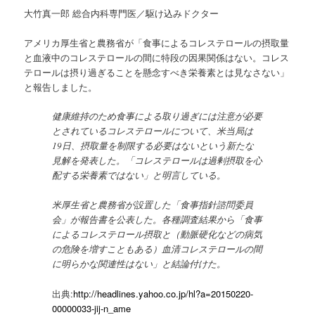
大竹真一郎
総合内科専門医／駆け込みドクター
アメリカ厚生省と農務省が「食事によるコレステロールの摂取量
と血液中のコレステロールの間に特段の因果関係はない。コレス
テロールは摂り過ぎることを懸念すべき栄養素とは見なさない」
と報告しました。
健康維持のため食事による取り過ぎには注意が必要
とされているコレステロールについて、米当局は
19日、摂取量を制限する必要はないという新たな
見解を発表した。「コレステロールは過剰摂取を心
配する栄養素ではない」と明言している。
米厚生省と農務省が設置した「食事指針諮問委員
会」が報告書を公表した。各種調査結果から「食事
によるコレステロール摂取と（動脈硬化などの病気
の危険を増すこともある）血清コレステロールの間
に明らかな関連性はない」と結論付けた。
出典:
http://headlines.yahoo.co.jp/hl?a=20150220-
00000033-jij-n_ame