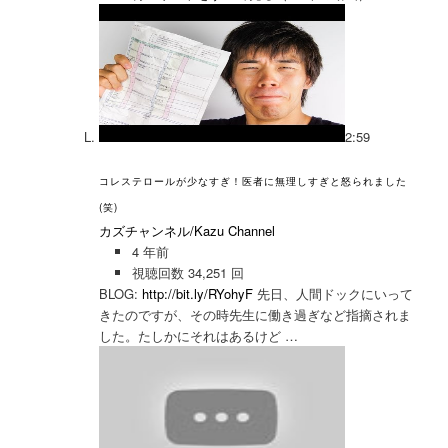
2:59
コレステロールが少なすぎ！医者に無理しすぎと怒られました
(笑)
カズチャンネル/Kazu Channel
4 年前
視聴回数 34,251 回
BLOG:
http://bit.ly/RYohyF
先日、人間ドックにいって
きたのですが、その時先生に働き過ぎなど指摘されま
した。たしかにそれはあるけど …