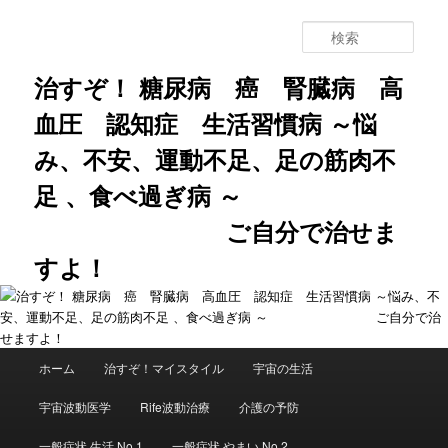
メ
サ
イ
ブ
検
ン
コ
索
コ
ン
治すぞ！ 糖尿病 癌 腎臓病 高
ン
テ
血圧 認知症 生活習慣病 ～悩
テ
ン
ン
ツ
み、不安、運動不足、足の筋肉不
ツ
へ
へ
移
足 、食べ過ぎ病 ～
移
動
動
ご自分で治せま
すよ！
メ
ホーム
治すぞ！マイスタイル
宇宙の生活
イ
ン
宇宙波動医学
Rife波動治療
介護の予防
メ
ニ
一般症状 生活 No.1
一般症状 やまい No.2