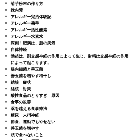
菊芋粉末の作り方
緑内障
アレルギー完治体験記
アレルギー菊芋
アレルギー活性酸素
アレルギー水素水
深刻！肥満は、脳の病気
自律神経
勃起は、副交感神経の作用によって生じ、射精は交感神経の作用
によって起こります。
腸内細菌と善玉菌
善玉菌を増やす梅干し
結核 症状
結核 対策
酸性食品のとりすぎ 原因
食事の改善
薬を越える食事療法
糖尿 末梢神経
節食、運動でもやせない
善玉菌を増やす
頭で食べないこと