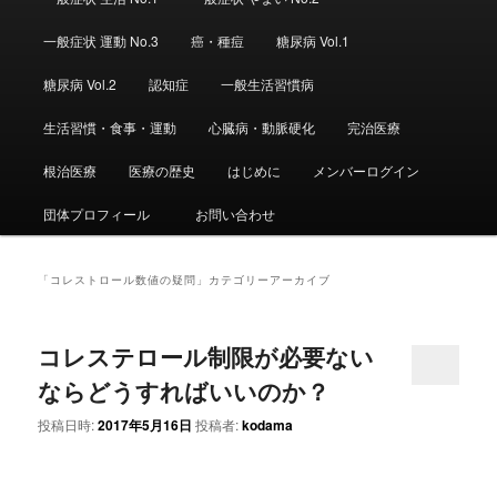
ュ
ー
一般症状 運動 No.3
癌・種痘
糖尿病 Vol.1
糖尿病 Vol.2
認知症
一般生活習慣病
生活習慣・食事・運動
心臓病・動脈硬化
完治医療
根治医療
医療の歴史
はじめに
メンバーログイン
団体プロフィール
お問い合わせ
「
コレストロール数値の疑問
」カテゴリーアーカイブ
コレステロール制限が必要ない
ならどうすればいいのか？
投稿日時:
2017年5月16日
投稿者:
kodama