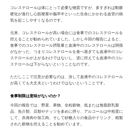
コレステロールは体にとって必要な物質ですが、多すぎれば動脈
硬化が進行し心筋梗塞や脳卒中といった生命にかかわる血管の病
気を起こしやすくなるのです。
元来、コレステロールが高い場合には食事でのコレステロールを
控えることが勧められていました。しかし今回の報告によると、
食事でのコレステロール摂取量と血液中のコレステロールは関係
がなかった、つまりコレステロールを食べ過ぎても血液中のコレ
ステロールが上がるわけではないし、逆に控えても血液中のコレ
ステロールは下がらないということなのです。
ただしここで注意が必要なのは、決して血液中のコレステロール
が高くても大丈夫というわけではないということです。
食事制限は意味がないのか？
今回の報告では、野菜、果物、全粒穀物、低または無脂肪乳製
品、魚介類、豆類やナッツを多めに摂り、アルコールは中程度に
して、赤身肉や加工肉、そして砂糖入りの食品やドリンク、精製
された穀物を控えることを勧めています。