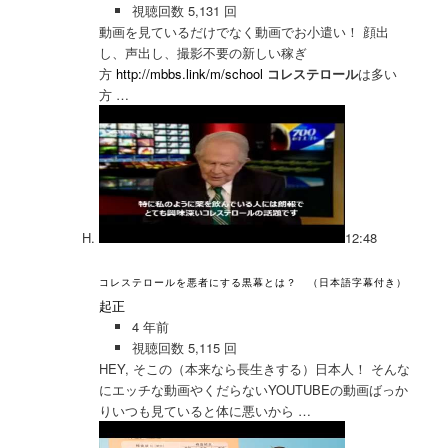
視聴回数 5,131 回
動画を見ているだけでなく動画でお小遣い！ 顔出
し、声出し、撮影不要の新しい稼ぎ
方
http://mbbs.link/m/school
コレステロール
は多い
方 …
12:48
コレステロールを悪者にする黒幕とは？ （日本語字幕付き）
起正
4 年前
視聴回数 5,115 回
HEY, そこの（本来なら長生きする）日本人！ そんな
にエッチな動画やくだらないYOUTUBEの動画ばっか
りいつも見ていると体に悪いから …