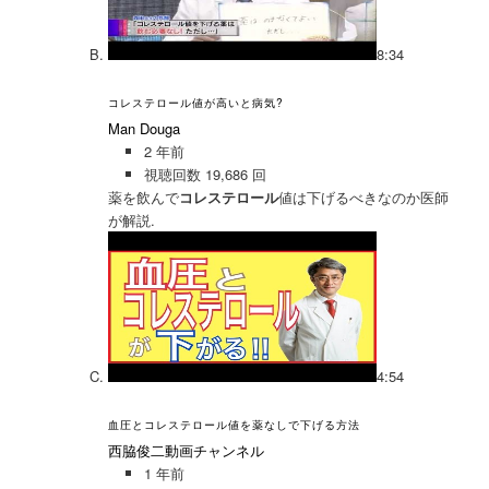
8:34
コレステロール値が高いと病気?
Man Douga
2 年前
視聴回数 19,686 回
薬を飲んで
コレステロール
値は下げるべきなのか医師
が解説.
4:54
血圧とコレステロール値を薬なしで下げる方法
西脇俊二動画チャンネル
1 年前