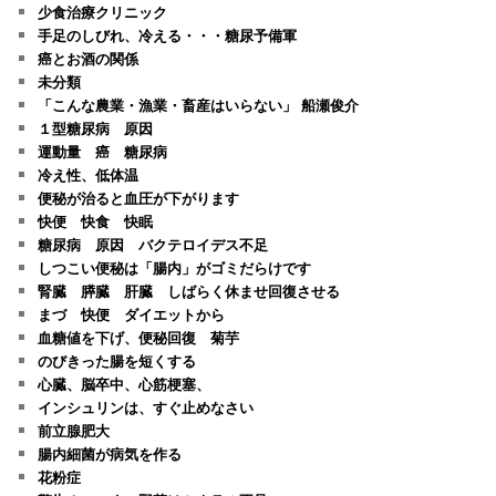
少食治療クリニック
手足のしびれ、冷える・・・糖尿予備軍
癌とお酒の関係
未分類
「こんな農業・漁業・畜産はいらない」 船瀬俊介
１型糖尿病 原因
運動量 癌 糖尿病
冷え性、低体温
便秘が治ると血圧が下がります
快便 快食 快眠
糖尿病 原因 バクテロイデス不足
しつこい便秘は「腸内」がゴミだらけです
腎臓 膵臓 肝臓 しばらく休ませ回復させる
まづ 快便 ダイエットから
血糖値を下げ、便秘回復 菊芋
のびきった腸を短くする
心臓、脳卒中、心筋梗塞、
インシュリンは、すぐ止めなさい
前立腺肥大
腸内細菌が病気を作る
花粉症