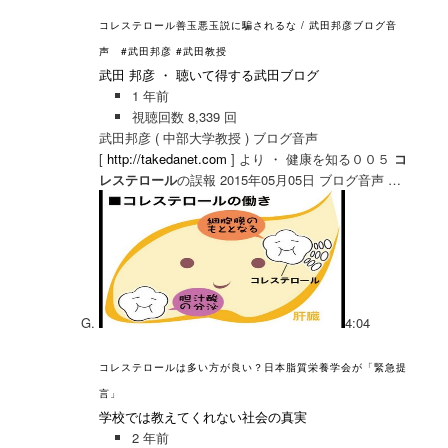
コレステロール善玉悪玉説に騙されるな / 武田邦彦ブログ音
声 #武田邦彦 #武田教授
武田 邦彦 ・ 聴いて得する武田ブログ
1 年前
視聴回数 8,339 回
武田邦彦 ( 中部大学教授 ) ブログ音声
[
http://takedanet.com
] より ・ 健康を知る００５
コ
レステロール
の誤報 2015年05月05日 ブログ音声 …
4:04
コレステロールは多い方が良い？日本脂質栄養学会が「緊急提
言」
学校では教えてくれない社会の真実
2 年前