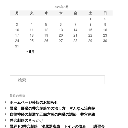
2026年8月
月
火
水
木
金
土
日
1
2
3
4
5
6
7
8
9
10
11
12
13
14
15
16
17
18
19
20
21
22
23
24
25
26
27
28
29
30
31
« 5月
検
索
最近の投稿
ホームページ移転のお知らせ
腎臓 肝臓の井穴刺絡での治し方 ぎんなん治療院
自律神経の刺激で五臓六腑の内臓の調節 井穴刺絡
井穴刺絡のきっかけ
腎経Ｆ3井穴刺絡 泌尿器疾患 トイレの悩み 講習会