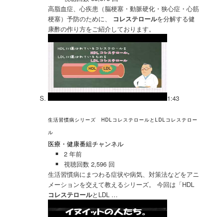
高脂血症、心疾患（脳梗塞・動脈硬化・狭心症・心筋
梗塞）予防のために、
コレステロール
を分解する健
康酢の作り方をご紹介しております。
1:43
生活習慣病シリーズ HDLコレステロールとLDLコレステロー
ル
医療・健康番組チャンネル
2 年前
視聴回数 2,596 回
生活習慣病にまつわる症状や病気、対策法などをアニ
メーションを交えて教えるシリーズ。 今回は「HDL
コレステロール
とLDL …