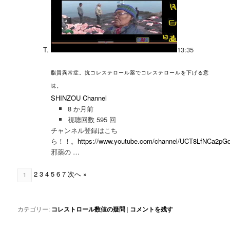
13:35
脂質異常症。抗コレステロール薬でコレステロールを下げる意
味。
SHINZOU Channel
8 か月前
視聴回数 595 回
チャンネル登録はこち
ら！！。
https://www.youtube.com/channel/UCT8LfNCa2
邪薬の …
2
3
4
5
6
7
次へ »
1
カテゴリー:
コレストロール数値の疑問
|
コメントを残す