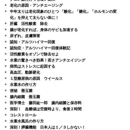
老化の原因・アンチエージング
中年太りは老化現象のひとつ 「酸化」「糖化」「ホルモンの変
化」を抑えて太らない体に！
肝臓 活性酸素 除去
腸が老化すれば、身体のサビも加速する
床ずれ、皮膚障害
認知・アルツハイマー回復
認知症・アルツハイマー回復体験記
活性酸素をオゾンで除去せよ
水素の驚きべき効果！若さアンチエイジング
病気はストレスに起因する
高血圧、動脈硬化
１型糖尿病の原因 ウイールス
水素水の作り方
便秘 善玉菌
腸内細菌 善玉菌
医学博士 藤田紘一郎 腸内細菌と保存料
深刻！ 血糖値は空腹時より、食後２時間
コレストロール
水素水風呂の作り方
深刻！膵臓機能 日本人は１／３しかない！