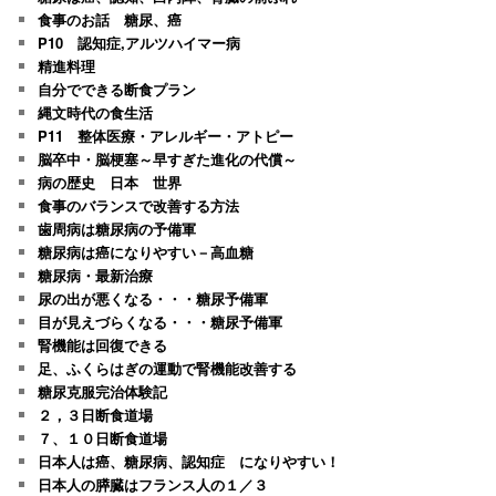
食事のお話 糖尿、癌
P10 認知症,アルツハイマー病
精進料理
自分でできる断食プラン
縄文時代の食生活
P11 整体医療・アレルギー・アトピー
脳卒中・脳梗塞～早すぎた進化の代償～
病の歴史 日本 世界
食事のバランスで改善する方法
歯周病は糖尿病の予備軍
糖尿病は癌になりやすい－高血糖
糖尿病・最新治療
尿の出が悪くなる・・・糖尿予備軍
目が見えづらくなる・・・糖尿予備軍
腎機能は回復できる
足、ふくらはぎの運動で腎機能改善する
糖尿克服完治体験記
２，３日断食道場
７、１０日断食道場
日本人は癌、糖尿病、認知症 になりやすい！
日本人の膵臓はフランス人の１／３