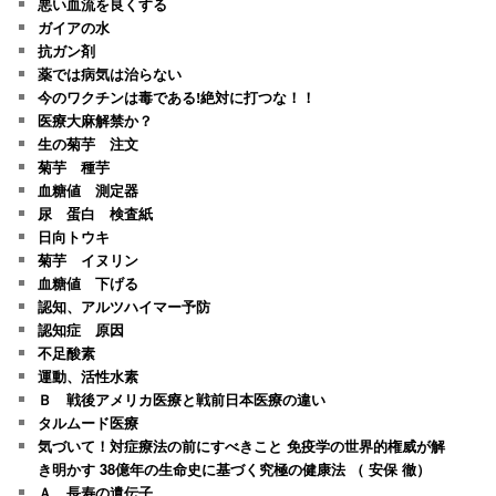
悪い血流を良くする
ガイアの水
抗ガン剤
薬では病気は治らない
今のワクチンは毒である!絶対に打つな！！
医療大麻解禁か？
生の菊芋 注文
菊芋 種芋
血糖値 測定器
尿 蛋白 検査紙
日向トウキ
菊芋 イヌリン
血糖値 下げる
認知、アルツハイマー予防
認知症 原因
不足酸素
運動、活性水素
Ｂ 戦後アメリカ医療と戦前日本医療の違い
タルムード医療
気づいて！対症療法の前にすべきこと 免疫学の世界的権威が解
き明かす 38億年の生命史に基づく究極の健康法 （ 安保 徹）
Ａ 長寿の遺伝子