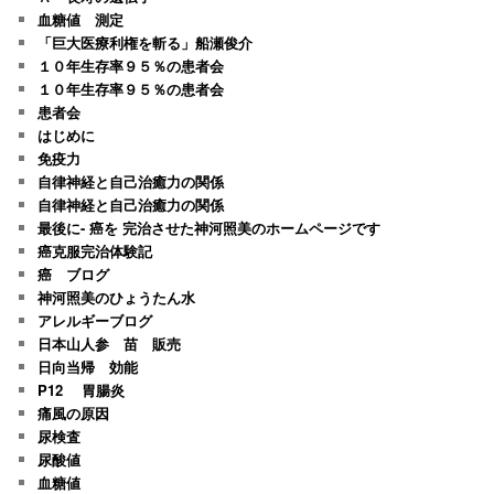
血糖値 測定
「巨大医療利権を斬る」船瀬俊介
１０年生存率９５％の患者会
１０年生存率９５％の患者会
患者会
はじめに
免疫力
自律神経と自己治癒力の関係
自律神経と自己治癒力の関係
最後に- 癌を 完治させた神河照美のホームページです
癌克服完治体験記
癌 ブログ
神河照美のひょうたん水
アレルギーブログ
日本山人参 苗 販売
日向当帰 効能
P12 胃腸炎
痛風の原因
尿検査
尿酸値
血糖値