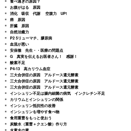
食べ過ぎの原因？
お腹がはる 原因
消化 吸収 代謝 空腹力 UP!
癌 原因
肝臓 原因
自然治癒力
P2 5リューマチ、膠原病
血流が悪い
安保徹 先生・・医療の問題点
G 真実を伝えるお医者さん！ 感謝！
酸素不足
P4-13 高カリウム血症
三大合併症の原因 アルドース還元酵素
三大合併症の原因 アルドース還元酵素
三大合併症の原因 アルドース還元酵素
インシュリン不足は腸内細菌の病気 インクレチン不足
カリウムとインシュリンの関係
インシュリン抵抗性の改善
インシュリンを増やす食べ物
食用重曹をもっと使おう
炭酸水（重曹＋クエン酸）作り方
水素水の素