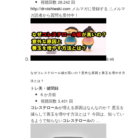
視聴回数 28,242 回
http://dr-nishiwaki.com
メルマガに登録する △メルマ
ガ読者から質問も受付中！
6:46
なぜコレステロール値が高いの？意外な原因と善玉を増やす方
法とは？
トレ美・健聞録
6 か月前
視聴回数 3,431 回
コレステロール
が増える原因はなんなのか？ 悪玉を
減らして善玉を増やす方法とは？ 今回は、知ってい
るようで知らない
コレステロール
の …