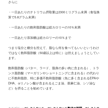
さらに
・一日あたりのナトリウム摂取量は2300ミリグラム未満（食塩換
算で5.8グラム未満）
・一日あたりの飽和脂肪酸は総カロリーの10％未満
・一日あたり添加糖は総カロリーの10％まで
つまり塩分と糖分を控えて、脂なら何を食べてもいいというわけ
ではなく飽和脂肪酸（50歳以上は特に）は控えましょうとしてい
ます。
飽和脂肪酸（バター、ラード、脂身の多い肉に含まれる）、トラ
ンス脂肪酸（マーガリンやショートニングに含まれる）の代わり
に不飽和脂肪、特に多価不飽和脂肪酸（魚に多く含まれるEPAや
DHA、αリノレン酸が含まれるえごま油、亜麻仁油、シソ油な
ど）を摂ることを勧めています。
カテゴリー:
、
、