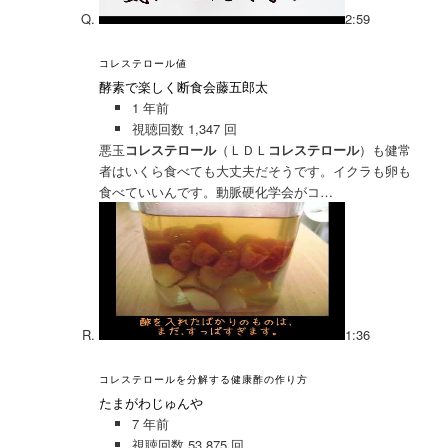
2:59
コレステロール値
酵素で楽しく断食会藤五郎太
1 年前
視聴回数 1,347 回
悪玉
コレステロール
（ＬＤＬ
コレステロール
）も健常
者はいくら食べても大丈夫だそうです。イクラも卵も
食べていいんです。動脈硬化学会がコ…
1:36
コレステロールを分解する健康酢の作り方
たまがわじゅんや
7 年前
視聴回数 53,875 回