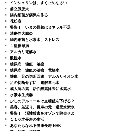
インシュリンは、すぐ止めなさい
前立腺肥大
腸内細菌が病気を作る
花粉症
警告！ いまの野菜はミネラル不足
潰瘍性大腸炎
腸内細菌と水素水、ストレス
１型糖尿病
アルカリ電解水
酸性水
糖尿病 壊疽 治療
糖尿病 壊疽の治療 電解水
壊疽 足の切断回避 アルカリイオン水
足の切断せずに 電解還元水
成人病の素 活性酸素除去に水素水
水素水生成器
少しのアルコールは血糖値を下げる？
美容、若返り、長寿の元 還元水素水
警告！ 活性酸素をオゾンで除去せよ
１１０才長寿の生活
あなたもなれる健康長寿 NHK