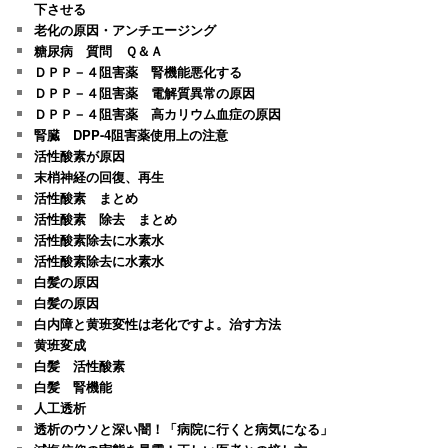
下させる
老化の原因・アンチエージング
糖尿病 質問 Ｑ＆Ａ
ＤＰＰ－４阻害薬 腎機能悪化する
ＤＰＰ－４阻害薬 電解質異常の原因
ＤＰＰ－４阻害薬 高カリウム血症の原因
腎臓 DPP-4阻害薬使用上の注意
活性酸素が原因
末梢神経の回復、再生
活性酸素 まとめ
活性酸素 除去 まとめ
活性酸素除去に水素水
活性酸素除去に水素水
白髪の原因
白髪の原因
白内障と黄班変性は老化ですよ。治す方法
黄班変成
白髪 活性酸素
白髪 腎機能
人工透析
透析のウソと深い闇！「病院に行くと病気になる」