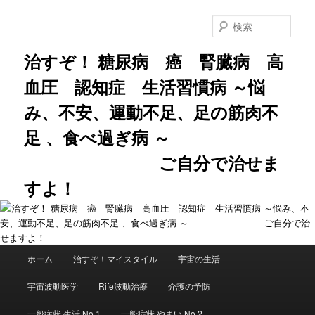
メ
サ
イ
ブ
検
ン
コ
索
コ
ン
治すぞ！ 糖尿病 癌 腎臓病 高
ン
テ
血圧 認知症 生活習慣病 ～悩
テ
ン
ン
ツ
み、不安、運動不足、足の筋肉不
ツ
へ
へ
移
足 、食べ過ぎ病 ～
移
動
動
ご自分で治せま
すよ！
メ
ホーム
治すぞ！マイスタイル
宇宙の生活
イ
ン
宇宙波動医学
Rife波動治療
介護の予防
メ
ニ
一般症状 生活 No.1
一般症状 やまい No.2