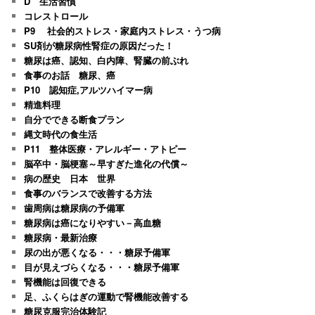
D 生活習慣
コレストロール
P9 社会的ストレス・家庭内ストレス・うつ病
SU剤が糖尿病性腎症の原因だった！
糖尿は癌、認知、白内障、腎臓の前ぶれ
食事のお話 糖尿、癌
P10 認知症,アルツハイマー病
精進料理
自分でできる断食プラン
縄文時代の食生活
P11 整体医療・アレルギー・アトピー
脳卒中・脳梗塞～早すぎた進化の代償～
病の歴史 日本 世界
食事のバランスで改善する方法
歯周病は糖尿病の予備軍
糖尿病は癌になりやすい－高血糖
糖尿病・最新治療
尿の出が悪くなる・・・糖尿予備軍
目が見えづらくなる・・・糖尿予備軍
腎機能は回復できる
足、ふくらはぎの運動で腎機能改善する
糖尿克服完治体験記