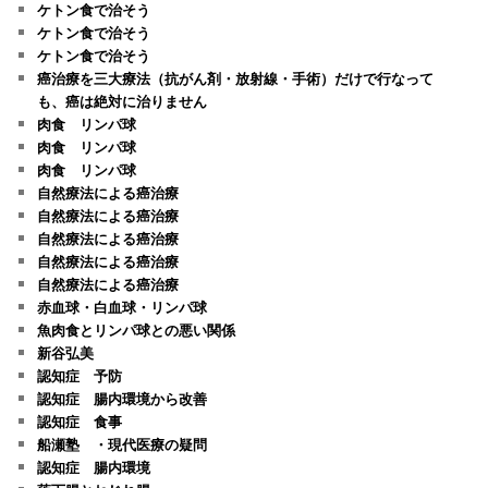
ケトン食で治そう
ケトン食で治そう
ケトン食で治そう
癌治療を三大療法（抗がん剤・放射線・手術）だけで行なって
も、癌は絶対に治りません
肉食 リンパ球
肉食 リンパ球
肉食 リンパ球
自然療法による癌治療
自然療法による癌治療
自然療法による癌治療
自然療法による癌治療
自然療法による癌治療
赤血球・白血球・リンパ球
魚肉食とリンパ球との悪い関係
新谷弘美
認知症 予防
認知症 腸内環境から改善
認知症 食事
船瀬塾 ・現代医療の疑問
認知症 腸内環境