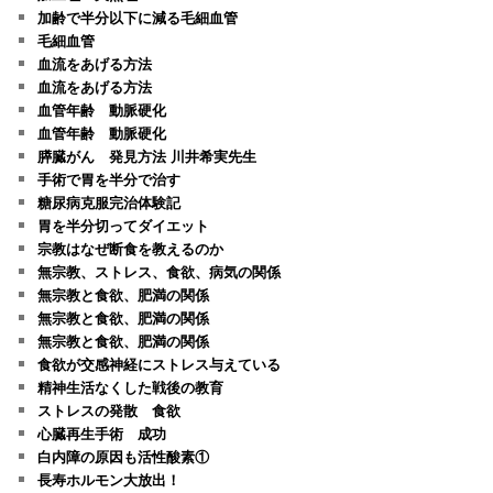
加齢で半分以下に減る毛細血管
毛細血管
血流をあげる方法
血流をあげる方法
血管年齢 動脈硬化
血管年齢 動脈硬化
膵臓がん 発見方法 川井希実先生
手術で胃を半分で治す
糖尿病克服完治体験記
胃を半分切ってダイエット
宗教はなぜ断食を教えるのか
無宗教、ストレス、食欲、病気の関係
無宗教と食欲、肥満の関係
無宗教と食欲、肥満の関係
無宗教と食欲、肥満の関係
食欲が交感神経にストレス与えている
精神生活なくした戦後の教育
ストレスの発散 食欲
心臓再生手術 成功
白内障の原因も活性酸素①
長寿ホルモン大放出！