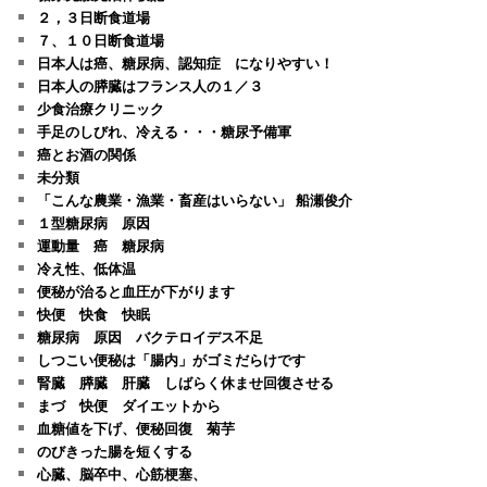
２，３日断食道場
７、１０日断食道場
日本人は癌、糖尿病、認知症 になりやすい！
日本人の膵臓はフランス人の１／３
少食治療クリニック
手足のしびれ、冷える・・・糖尿予備軍
癌とお酒の関係
未分類
「こんな農業・漁業・畜産はいらない」 船瀬俊介
１型糖尿病 原因
運動量 癌 糖尿病
冷え性、低体温
便秘が治ると血圧が下がります
快便 快食 快眠
糖尿病 原因 バクテロイデス不足
しつこい便秘は「腸内」がゴミだらけです
腎臓 膵臓 肝臓 しばらく休ませ回復させる
まづ 快便 ダイエットから
血糖値を下げ、便秘回復 菊芋
のびきった腸を短くする
心臓、脳卒中、心筋梗塞、