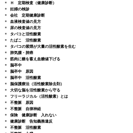
Ｈ 定期検査（健康診断）
妊婦の検診
会社 定期健康診断
血液検査値の見方
尿の検査値の見方
タバコと活性酸素
たばこ 活性酸素
タバコの紫煙が大量の活性酸素を生む
肺気腫・肺癌
筋肉に糖を蓄え血糖値下げる
脳卒中
脳卒中 原因
脳卒中 活性酸素
脳保護療法（活性酸素除去剤）
大切な脳を活性酸素から守る
フリーラジカル（活性酸素）とは
不整脈 原因
不整脈 自律神経
保険 健康診断 入れない
健康診断 告知義務違反
不整脈 活性酸素