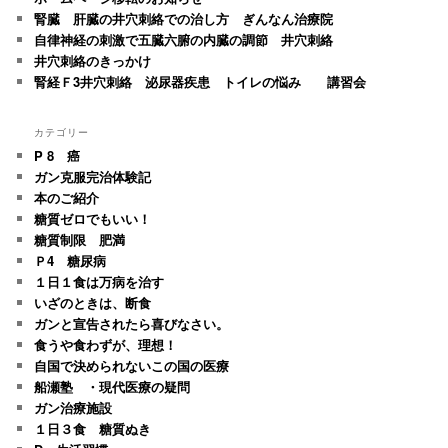
腎臓 肝臓の井穴刺絡での治し方 ぎんなん治療院
自律神経の刺激で五臓六腑の内臓の調節 井穴刺絡
井穴刺絡のきっかけ
腎経Ｆ3井穴刺絡 泌尿器疾患 トイレの悩み 講習会
カテゴリー
P 8 癌
ガン克服完治体験記
本のご紹介
糖質ゼロでもいい！
糖質制限 肥満
Ｐ4 糖尿病
１日１食は万病を治す
いざのときは、断食
ガンと宣告されたら喜びなさい。
食うや食わずが、理想！
自国で決められないこの国の医療
船瀬塾 ・現代医療の疑問
ガン治療施設
１日３食 糖質ぬき