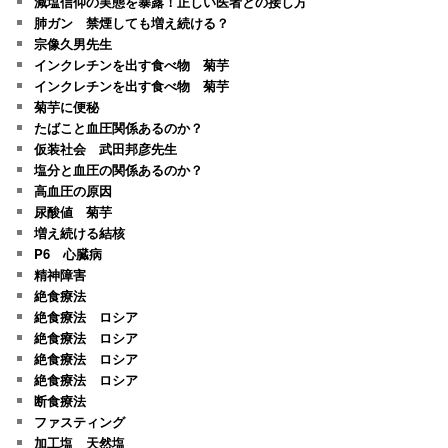
減塩信仰の実態を暴露！正しい医者との接し方
肺ガン 禁煙しても増え続ける？
宗像久男先生
インクレチンを出す食べ物 菊芋
インクレチンを出す食べ物 菊芋
菊芋に便秘
たばこと血圧関係あるのか？
仮装社会 武田邦彦先生
塩分と血圧の関係あるのか？
高血圧の原因
尿酸値 菊芋
増え続ける結核
P6 心臓病
精神障害
絶食療法
絶食療法 ロシア
絶食療法 ロシア
絶食療法 ロシア
絶食療法 ロシア
断食療法
ファスティング
加工塩 天然塩