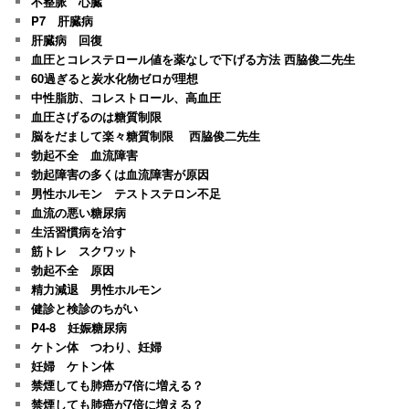
不整脈 心臓
P7 肝臓病
肝臓病 回復
血圧とコレステロール値を薬なしで下げる方法 西脇俊二先生
60過ぎると炭水化物ゼロが理想
中性脂肪、コレストロール、高血圧
血圧さげるのは糖質制限
脳をだまして楽々糖質制限 西脇俊二先生
勃起不全 血流障害
勃起障害の多くは血流障害が原因
男性ホルモン テストステロン不足
血流の悪い糖尿病
生活習慣病を治す
筋トレ スクワット
勃起不全 原因
精力減退 男性ホルモン
健診と検診のちがい
P4-8 妊娠糖尿病
ケトン体 つわり、妊婦
妊婦 ケトン体
禁煙しても肺癌が7倍に増える？
禁煙しても肺癌が7倍に増える？