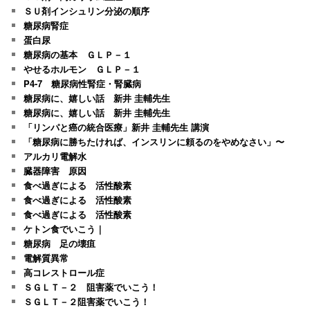
ＳＵ剤インシュリン分泌の順序
糖尿病腎症
蛋白尿
糖尿病の基本 ＧＬＰ－１
やせるホルモン ＧＬＰ－１
P4-7 糖尿病性腎症・腎臓病
糖尿病に、嬉しい話 新井 圭輔先生
糖尿病に、嬉しい話 新井 圭輔先生
「リンパと癌の統合医療」新井 圭輔先生 講演
「糖尿病に勝ちたければ、インスリンに頼るのをやめなさい」〜
アルカリ電解水
臓器障害 原因
食べ過ぎによる 活性酸素
食べ過ぎによる 活性酸素
食べ過ぎによる 活性酸素
ケトン食でいこう｜
糖尿病 足の壊疽
電解質異常
高コレストロール症
ＳＧＬＴ－２ 阻害薬でいこう！
ＳＧＬＴ－２阻害薬でいこう！