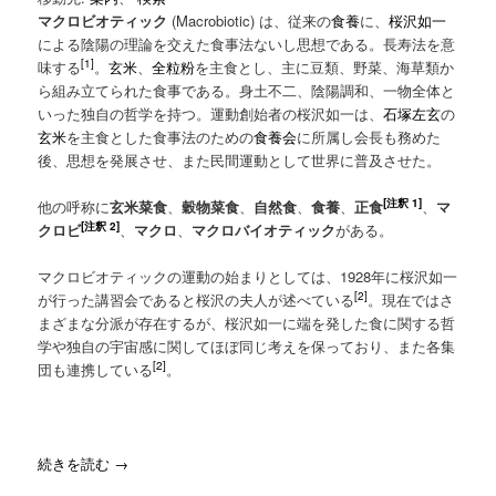
マクロビオティック
(Macrobiotic) は、従来の
食養
に、
桜沢如一
による陰陽の理論を交えた食事法ないし思想である。長寿法を意
[1]
味する
。
玄米
、
全粒粉
を主食とし、主に豆類、野菜、海草類か
ら組み立てられた食事である。身土不二、陰陽調和、一物全体と
いった独自の哲学を持つ。運動創始者の桜沢如一は、
石塚左玄
の
玄米
を主食とした食事法のための
食養会
に所属し会長も務めた
後、思想を発展させ、また民間運動として世界に普及させた。
[注釈 1]
他の呼称に
玄米菜食
、
穀物菜食
、
自然食
、
食養
、
正食
、
マ
[注釈 2]
クロビ
、
マクロ
、
マクロバイオティック
がある。
マクロビオティックの運動の始まりとしては、1928年に桜沢如一
[2]
が行った講習会であると桜沢の夫人が述べている
。現在ではさ
まざまな分派が存在するが、桜沢如一に端を発した食に関する哲
学や独自の宇宙感に関してほぼ同じ考えを保っており、また各集
[2]
団も連携している
。
続きを読む
→