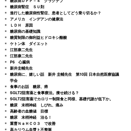
糖尿病ＤＰＰ－４ グラクテブ
糖尿病腎症 ＳＵ剤
進行した糖尿病性腎症、患者としてどう乗り切るか？
アメリカ インデアンの健康法
ＬＤＨ 原因
糖尿病の基礎知識
糖質制限の御利益ヒドロキシ酪酸
ケトン体 ダイエット
江部康二先生
江部康二先生
P6 心臓病
新井圭輔先生
糖尿病に、嬉しい話 新井 圭輔先生 第10回 日本自然医療協議
学会
食事のお話 糖尿、癌
SGLT2阻害薬と食事療法。痩せ続ける？
SGLT2阻害薬でカロリー制限食と同様、基礎代謝が低下か。
糖尿 末梢神経 しびれ、痛み
高齢者の血糖値 目標
糖尿 末梢神経 治る！
重曹ＮａＨＣＯ３ で改善
高カリウム血漿ト不整脈