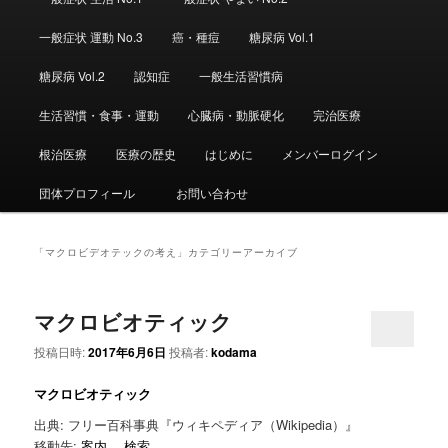
ュ
ー
一般症状 運動 No.3
癌・種痘
糖尿病 Vol.1
糖尿病 Vol.2
認知症
一般生活習慣病
生活習慣・食事・運動
心臓病・動脈硬化
完治医療
根治医療
医療の歴史
はじめに
メンバーログイン
団体プロフィール
お問い合わせ
「
マクロビデオテックの考え
」カテゴリーアーカイブ
マクロビオティック
投稿日時:
2017年6月6日
投稿者:
kodama
マクロビオティック
出典: フリー百科事典『ウィキペディア（Wikipedia）』
移動先:
案内
、
検索