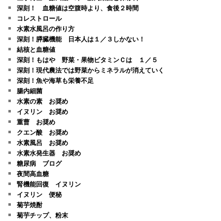
深刻！ 血糖値は空腹時より、食後２時間
コレストロール
水素水風呂の作り方
深刻！膵臓機能 日本人は１／３しかない！
結核と血糖値
深刻！もはや 野菜・果物ビタミンＣは １／５
深刻！現代農法では野菜からミネラルが消えていく
深刻！魚や海草も栄養不足
腸内細菌
水素の素 お奨め
イヌリン お奨め
重曹 お奨め
クエン酸 お奨め
水素風呂 お奨め
水素水発生器 お奨め
糖尿病 ブログ
夜間高血糖
腎機能回復 イヌリン
イヌリン 便秘
菊芋焼酎
菊芋チップ、粉末