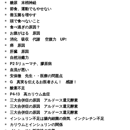
糖尿 末梢神経
節食、運動でもやせない
善玉菌を増やす
頭で食べないこと
食べ過ぎの原因？
お腹がはる 原因
消化 吸収 代謝 空腹力 UP!
癌 原因
肝臓 原因
自然治癒力
P2 5リューマチ、膠原病
血流が悪い
安保徹 先生・・医療の問題点
G 真実を伝えるお医者さん！ 感謝！
酸素不足
P4-13 高カリウム血症
三大合併症の原因 アルドース還元酵素
三大合併症の原因 アルドース還元酵素
三大合併症の原因 アルドース還元酵素
インシュリン不足は腸内細菌の病気 インクレチン不足
カリウムとインシュリンの関係