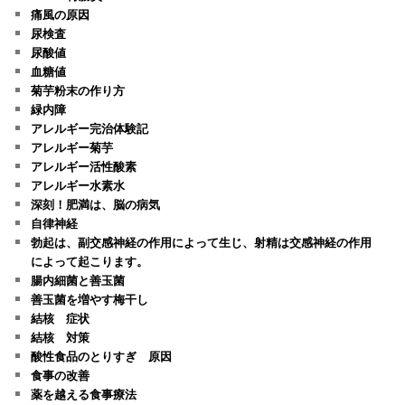
痛風の原因
尿検査
尿酸値
血糖値
菊芋粉末の作り方
緑内障
アレルギー完治体験記
アレルギー菊芋
アレルギー活性酸素
アレルギー水素水
深刻！肥満は、脳の病気
自律神経
勃起は、副交感神経の作用によって生じ、射精は交感神経の作用
によって起こります。
腸内細菌と善玉菌
善玉菌を増やす梅干し
結核 症状
結核 対策
酸性食品のとりすぎ 原因
食事の改善
薬を越える食事療法