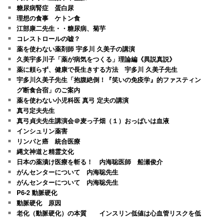
糖尿病腎症 蛋白尿
理想の食事 ケトン食
江部康二先生・・糖尿病、菊芋
コレストロールの嘘？
薬を使わない薬剤師 宇多川 久美子の講演
久美宇多川子「薬が病気をつくる」理論編《異説真説》
薬に頼らず、健康で長生きする方法 宇多川 久美子先生
宇多川久美子先生「抱腹絶倒！『笑いの免疫学』的ファスティン
グ断食合宿」のご案内
薬を使わない小児科医 真弓 定夫の講演
真弓定夫先生
真弓貞夫先生講演会＠麦っ子畑（１）おっぱいは血液
インシュリン薬害
リンパと癌 統合医療
縄文神道と精霊文化
日本の薬漬け医療を斬る！ 内海聡医師 船瀬俊介
がんセンターについて 内海聡先生
がんセンターについて 内海聡先生
P6-2 動脈硬化
動脈硬化 原因
老化（動脈硬化）の本質 インスリン低値は心血管リスクを低