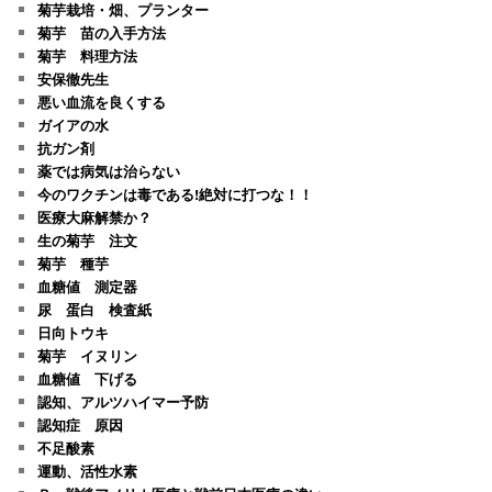
菊芋栽培・畑、プランター
菊芋 苗の入手方法
菊芋 料理方法
安保徹先生
悪い血流を良くする
ガイアの水
抗ガン剤
薬では病気は治らない
今のワクチンは毒である!絶対に打つな！！
医療大麻解禁か？
生の菊芋 注文
菊芋 種芋
血糖値 測定器
尿 蛋白 検査紙
日向トウキ
菊芋 イヌリン
血糖値 下げる
認知、アルツハイマー予防
認知症 原因
不足酸素
運動、活性水素