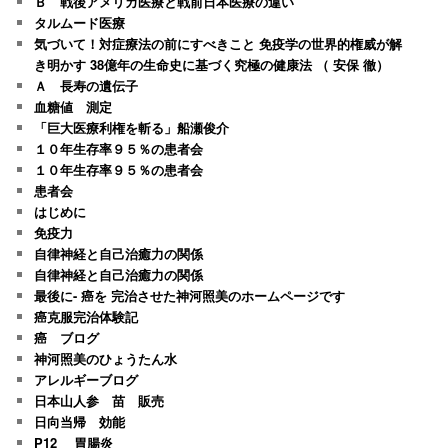
Ｂ 戦後アメリカ医療と戦前日本医療の違い
タルムード医療
気づいて！対症療法の前にすべきこと 免疫学の世界的権威が解
き明かす 38億年の生命史に基づく究極の健康法 （ 安保 徹）
Ａ 長寿の遺伝子
血糖値 測定
「巨大医療利権を斬る」船瀬俊介
１０年生存率９５％の患者会
１０年生存率９５％の患者会
患者会
はじめに
免疫力
自律神経と自己治癒力の関係
自律神経と自己治癒力の関係
最後に- 癌を 完治させた神河照美のホームページです
癌克服完治体験記
癌 ブログ
神河照美のひょうたん水
アレルギーブログ
日本山人参 苗 販売
日向当帰 効能
P12 胃腸炎