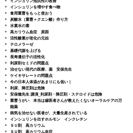
インシュリン抵抗性の改善
インシュリンを増やす食べ物
食用重曹をもっと使おう
炭酸水（重曹＋クエン酸）作り方
水素水の素
高カリウム血症 原因
活性酸素が老化の元凶
テロメラーゼ
基礎代謝を上げる
長寿遺伝子の活性化
利尿剤セミドの問題点
治せない現代の医療、薬 安保先生
ケイキサレートの問題点
今の日本人体温があまりにも低い｜
利尿、降圧剤は危険
安保徹先生 講演_利尿剤・降圧剤・ステロイドは危険
重曹うがい 本当は歯医者さんが教えたくないオーラルケアの万
能薬
病気を治せない医者が、大量生産されている
インシュリンを出すホルモン インクレチン
ＳＵ剤 高カリウム
ＳＵ剤 高カリウム血症