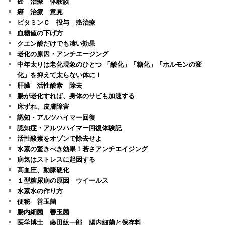
癌 治療 体験談
癌 治療 意見
ビタミンＣ 投与 癌治療
血糖値の下げ方
クエン酸だけでも凄い効果
老化の原因・アンチエージング
中年太りは老化現象のひとつ 「酸化」「糖化」「ホルモンの変
化」を抑えて太らない体に！
肝臓 活性酸素 除去
腸が老化すれば、身体のサビも加速する
床ずれ、皮膚障害
認知・アルツハイマー回復
認知症・アルツハイマー回復体験記
活性酸素をオゾンで除去せよ
水素の驚きべき効果！若さアンチエイジング
病気はストレスに起因する
高血圧、動脈硬化
１型糖尿病の原因 ウイールス
水素水の作り方
便秘 善玉菌
腸内細菌 善玉菌
医学博士 藤田紘一郎 腸内細菌と保存料