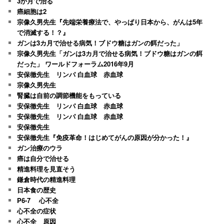
3か月で治る
癌細胞は2
宗像久男先生『先端栄養療法で、やっぱり日本から、がんは5年
で消滅する！？』
ガンは3カ月で治せる病気！ブドウ糖はガンの餌だった」
宗像久男先生「ガンは3カ月で治せる病気！ブドウ糖はガンの餌
だった」 ワールドフォーラム2016年9月
安保徹先生 リンパ 白血球 赤血球
宗像久男先生
腎臓は自前の調節機能をもっている
安保徹先生 リンパ 白血球 赤血球
安保徹先生 リンパ 白血球 赤血球
安保徹先生
安保徹先生『免疫革命！はじめてがんの原因が分かった！』
ガン治療のウラ
癌は自分で治せる
精進料理を見直そう
鎌倉時代の精進料理
日本食の歴史
P6-7 心不全
心不全の症状
心不全 原因