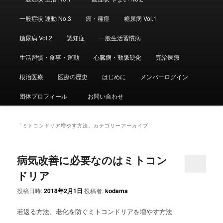
ュ
ー
一般症状 運動 No.3
癌・種痘
糖尿病 Vol.1
糖尿病 Vol.2
認知症
一般生活習慣病
生活習慣・食事・運動
心臓病・動脈硬化
完治医療
根治医療
医療の歴史
はじめに
メンバーログイン
団体プロフィール
お問い合わせ
「
ミトコンドリア増やす方法
」カテゴリーアーカイブ
病気改善に必要なのはミトコン
ドリア
投稿日時:
2018年2月1日
投稿者:
kodama
若返る方法。老化を防ぐミトコンドリアを増やす方法