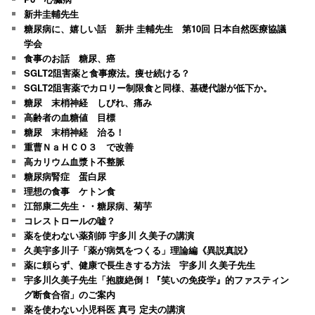
新井圭輔先生
糖尿病に、嬉しい話 新井 圭輔先生 第10回 日本自然医療協議
学会
食事のお話 糖尿、癌
SGLT2阻害薬と食事療法。痩せ続ける？
SGLT2阻害薬でカロリー制限食と同様、基礎代謝が低下か。
糖尿 末梢神経 しびれ、痛み
高齢者の血糖値 目標
糖尿 末梢神経 治る！
重曹ＮａＨＣＯ３ で改善
高カリウム血漿ト不整脈
糖尿病腎症 蛋白尿
理想の食事 ケトン食
江部康二先生・・糖尿病、菊芋
コレストロールの嘘？
薬を使わない薬剤師 宇多川 久美子の講演
久美宇多川子「薬が病気をつくる」理論編《異説真説》
薬に頼らず、健康で長生きする方法 宇多川 久美子先生
宇多川久美子先生「抱腹絶倒！『笑いの免疫学』的ファスティン
グ断食合宿」のご案内
薬を使わない小児科医 真弓 定夫の講演