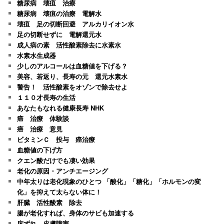
糖尿病 壊疽 治療
糖尿病 壊疽の治療 電解水
壊疽 足の切断回避 アルカリイオン水
足の切断せずに 電解還元水
成人病の素 活性酸素除去に水素水
水素水生成器
少しのアルコールは血糖値を下げる？
美容、若返り、長寿の元 還元水素水
警告！ 活性酸素をオゾンで除去せよ
１１０才長寿の生活
あなたもなれる健康長寿 NHK
癌 治療 体験談
癌 治療 意見
ビタミンＣ 投与 癌治療
血糖値の下げ方
クエン酸だけでも凄い効果
老化の原因・アンチエージング
中年太りは老化現象のひとつ 「酸化」「糖化」「ホルモンの変
化」を抑えて太らない体に！
肝臓 活性酸素 除去
腸が老化すれば、身体のサビも加速する
床ずれ、皮膚障害