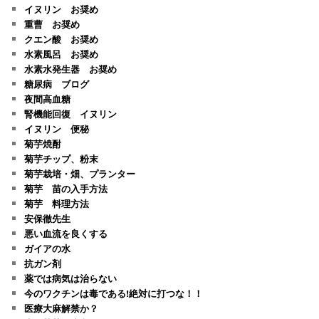
イヌリン お奨め
重曹 お奨め
クエン酸 お奨め
水素風呂 お奨め
水素水発生器 お奨め
糖尿病 ブログ
夜間高血糖
腎機能回復 イヌリン
イヌリン 便秘
菊芋焼酎
菊芋チップ、粉末
菊芋栽培・畑、プランター
菊芋 苗の入手方法
菊芋 料理方法
安保徹先生
悪い血流を良くする
ガイアの水
抗ガン剤
薬では病気は治らない
今のワクチンは毒である!絶対に打つな！！
医療大麻解禁か？