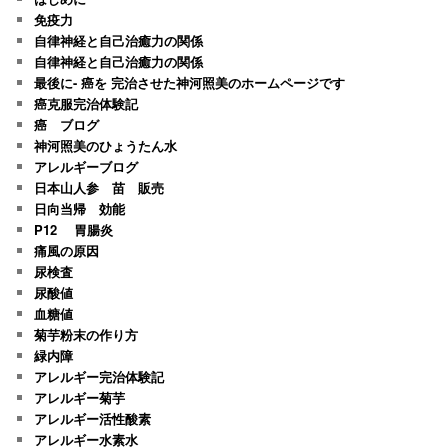
免疫力
自律神経と自己治癒力の関係
自律神経と自己治癒力の関係
最後に- 癌を 完治させた神河照美のホームページです
癌克服完治体験記
癌 ブログ
神河照美のひょうたん水
アレルギーブログ
日本山人参 苗 販売
日向当帰 効能
P12 胃腸炎
痛風の原因
尿検査
尿酸値
血糖値
菊芋粉末の作り方
緑内障
アレルギー完治体験記
アレルギー菊芋
アレルギー活性酸素
アレルギー水素水