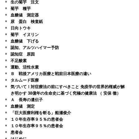
生の菊芋 注文
菊芋 種芋
血糖値 測定器
尿 蛋白 検査紙
日向トウキ
菊芋 イヌリン
血糖値 下げる
認知、アルツハイマー予防
認知症 原因
不足酸素
運動、活性水素
Ｂ 戦後アメリカ医療と戦前日本医療の違い
タルムード医療
気づいて！対症療法の前にすべきこと 免疫学の世界的権威が解
き明かす 38億年の生命史に基づく究極の健康法 （ 安保 徹）
Ａ 長寿の遺伝子
血糖値 測定
「巨大医療利権を斬る」船瀬俊介
１０年生存率９５％の患者会
１０年生存率９５％の患者会
患者会
はじめに