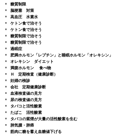
糖質制限
脳梗塞 対策
高血圧 水素水
ケトン食で治そう
ケトン食で治そう
糖質制限で治そう
糖質制限で治そう
過眠症
肥満ホルモン「レプチン」と睡眠ホルモン「オレキシン」
オレキシン ダイエット
満腹ホルモン 食べ物
Ｈ 定期検査（健康診断）
妊婦の検診
会社 定期健康診断
血液検査値の見方
尿の検査値の見方
タバコと活性酸素
たばこ 活性酸素
タバコの紫煙が大量の活性酸素を生む
肺気腫・肺癌
筋肉に糖を蓄え血糖値下げる