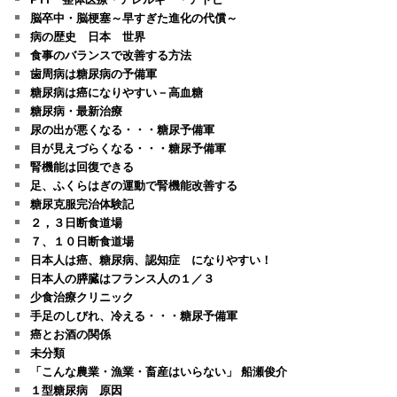
脳卒中・脳梗塞～早すぎた進化の代償～
病の歴史 日本 世界
食事のバランスで改善する方法
歯周病は糖尿病の予備軍
糖尿病は癌になりやすい－高血糖
糖尿病・最新治療
尿の出が悪くなる・・・糖尿予備軍
目が見えづらくなる・・・糖尿予備軍
腎機能は回復できる
足、ふくらはぎの運動で腎機能改善する
糖尿克服完治体験記
２，３日断食道場
７、１０日断食道場
日本人は癌、糖尿病、認知症 になりやすい！
日本人の膵臓はフランス人の１／３
少食治療クリニック
手足のしびれ、冷える・・・糖尿予備軍
癌とお酒の関係
未分類
「こんな農業・漁業・畜産はいらない」 船瀬俊介
１型糖尿病 原因