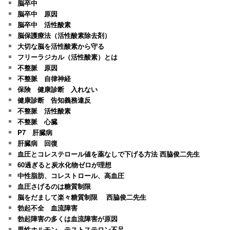
脳卒中
脳卒中 原因
脳卒中 活性酸素
脳保護療法（活性酸素除去剤）
大切な脳を活性酸素から守る
フリーラジカル（活性酸素）とは
不整脈 原因
不整脈 自律神経
保険 健康診断 入れない
健康診断 告知義務違反
不整脈 活性酸素
不整脈 心臓
P7 肝臓病
肝臓病 回復
血圧とコレステロール値を薬なしで下げる方法 西脇俊二先生
60過ぎると炭水化物ゼロが理想
中性脂肪、コレストロール、高血圧
血圧さげるのは糖質制限
脳をだまして楽々糖質制限 西脇俊二先生
勃起不全 血流障害
勃起障害の多くは血流障害が原因
男性ホルモン テストステロン不足