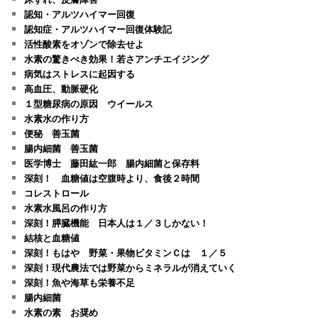
認知・アルツハイマー回復
認知症・アルツハイマー回復体験記
活性酸素をオゾンで除去せよ
水素の驚きべき効果！若さアンチエイジング
病気はストレスに起因する
高血圧、動脈硬化
１型糖尿病の原因 ウイールス
水素水の作り方
便秘 善玉菌
腸内細菌 善玉菌
医学博士 藤田紘一郎 腸内細菌と保存料
深刻！ 血糖値は空腹時より、食後２時間
コレストロール
水素水風呂の作り方
深刻！膵臓機能 日本人は１／３しかない！
結核と血糖値
深刻！もはや 野菜・果物ビタミンＣは １／５
深刻！現代農法では野菜からミネラルが消えていく
深刻！魚や海草も栄養不足
腸内細菌
水素の素 お奨め