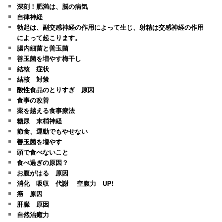
深刻！肥満は、脳の病気
自律神経
勃起は、副交感神経の作用によって生じ、射精は交感神経の作用
によって起こります。
腸内細菌と善玉菌
善玉菌を増やす梅干し
結核 症状
結核 対策
酸性食品のとりすぎ 原因
食事の改善
薬を越える食事療法
糖尿 末梢神経
節食、運動でもやせない
善玉菌を増やす
頭で食べないこと
食べ過ぎの原因？
お腹がはる 原因
消化 吸収 代謝 空腹力 UP!
癌 原因
肝臓 原因
自然治癒力