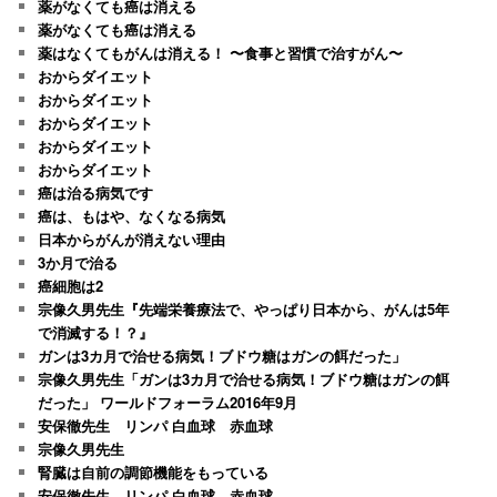
薬がなくても癌は消える
薬がなくても癌は消える
薬はなくてもがんは消える！ 〜食事と習慣で治すがん〜
おからダイエット
おからダイエット
おからダイエット
おからダイエット
おからダイエット
癌は治る病気です
癌は、もはや、なくなる病気
日本からがんが消えない理由
3か月で治る
癌細胞は2
宗像久男先生『先端栄養療法で、やっぱり日本から、がんは5年
で消滅する！？』
ガンは3カ月で治せる病気！ブドウ糖はガンの餌だった」
宗像久男先生「ガンは3カ月で治せる病気！ブドウ糖はガンの餌
だった」 ワールドフォーラム2016年9月
安保徹先生 リンパ 白血球 赤血球
宗像久男先生
腎臓は自前の調節機能をもっている
安保徹先生 リンパ 白血球 赤血球