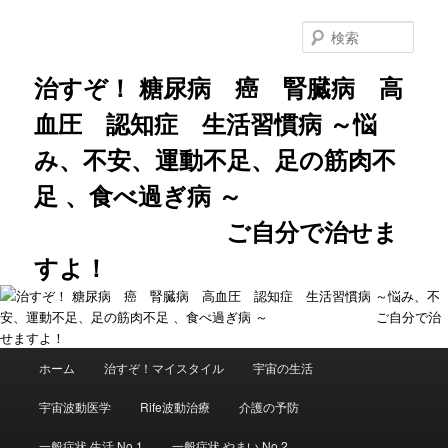
メ
サ
イ
ブ
検
ン
コ
索
コ
ン
治すぞ！ 糖尿病 癌 腎臓病 高
ン
テ
血圧 認知症 生活習慣病 ～悩
テ
ン
ン
ツ
み、不安、運動不足、足の筋肉不
ツ
へ
へ
移
足 、食べ過ぎ病 ～
移
動
動
ご自分で治せま
すよ！
メ
ホーム
治すぞ！マイスタイル
宇宙の生活
イ
ン
宇宙波動医学
Rife波動治療
介護の予防
メ
ニ
一般症状 生活 No.1
一般症状 やまい No.2