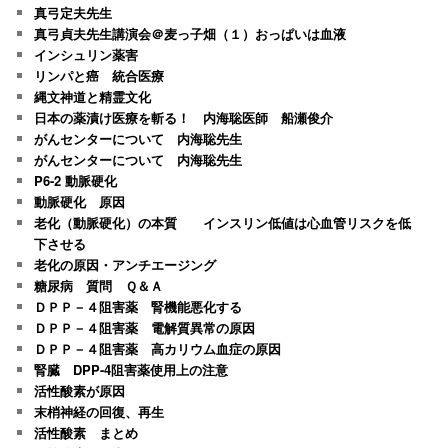
真弓定夫先生
真弓貞夫先生講演会＠麦っ子畑（１）おっぱいは血液
インシュリン薬害
リンパと癌 統合医療
縄文神道と精霊文化
日本の薬漬け医療を斬る！ 内海聡医師 船瀬俊介
がんセンターについて 内海聡先生
がんセンターについて 内海聡先生
P6-2 動脈硬化
動脈硬化 原因
老化（動脈硬化）の本質 インスリン低値は心血管リスクを低
下させる
老化の原因・アンチエージング
糖尿病 質問 Ｑ＆Ａ
ＤＰＰ－４阻害薬 腎機能悪化する
ＤＰＰ－４阻害薬 電解質異常の原因
ＤＰＰ－４阻害薬 高カリウム血症の原因
腎臓 DPP-4阻害薬使用上の注意
活性酸素が原因
末梢神経の回復、再生
活性酸素 まとめ