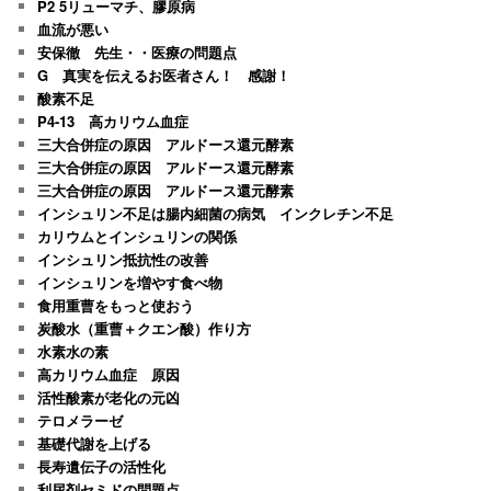
P2 5リューマチ、膠原病
血流が悪い
安保徹 先生・・医療の問題点
G 真実を伝えるお医者さん！ 感謝！
酸素不足
P4-13 高カリウム血症
三大合併症の原因 アルドース還元酵素
三大合併症の原因 アルドース還元酵素
三大合併症の原因 アルドース還元酵素
インシュリン不足は腸内細菌の病気 インクレチン不足
カリウムとインシュリンの関係
インシュリン抵抗性の改善
インシュリンを増やす食べ物
食用重曹をもっと使おう
炭酸水（重曹＋クエン酸）作り方
水素水の素
高カリウム血症 原因
活性酸素が老化の元凶
テロメラーゼ
基礎代謝を上げる
長寿遺伝子の活性化
利尿剤セミドの問題点