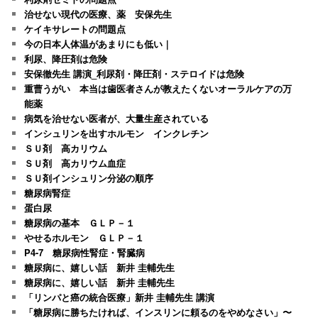
治せない現代の医療、薬 安保先生
ケイキサレートの問題点
今の日本人体温があまりにも低い｜
利尿、降圧剤は危険
安保徹先生 講演_利尿剤・降圧剤・ステロイドは危険
重曹うがい 本当は歯医者さんが教えたくないオーラルケアの万
能薬
病気を治せない医者が、大量生産されている
インシュリンを出すホルモン インクレチン
ＳＵ剤 高カリウム
ＳＵ剤 高カリウム血症
ＳＵ剤インシュリン分泌の順序
糖尿病腎症
蛋白尿
糖尿病の基本 ＧＬＰ－１
やせるホルモン ＧＬＰ－１
P4-7 糖尿病性腎症・腎臓病
糖尿病に、嬉しい話 新井 圭輔先生
糖尿病に、嬉しい話 新井 圭輔先生
「リンパと癌の統合医療」新井 圭輔先生 講演
「糖尿病に勝ちたければ、インスリンに頼るのをやめなさい」〜