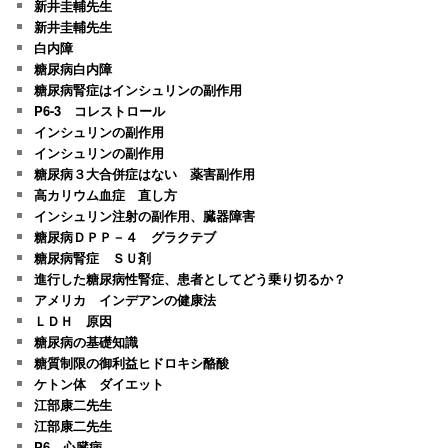
新井圭輔先生
新井圭輔先生
白内障
糖尿病白内障
糖尿病腎症はインシュリンの副作用
P6-3 コレストロール
インシュリンの副作用
インシュリンの副作用
糖尿病３大合併症はない 薬害副作用
高カリウム血症 直し方
インシュリン注射の副作用、臓器障害
糖尿病ＤＰＰ－４ グラクテブ
糖尿病腎症 ＳＵ剤
進行した糖尿病性腎症、患者としてどう乗り切るか？
アメリカ インデアンの健康法
ＬＤＨ 原因
糖尿病の基礎知識
糖質制限の御利益ヒドロキシ酪酸
ケトン体 ダイエット
江部康二先生
江部康二先生
P6 心臓病