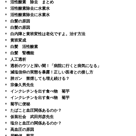
活性酸素 除去 まとめ
活性酸素除去に水素水
活性酸素除去に水素水
白髪の原因
白髪の原因
白内障と黄班変性は老化ですよ。治す方法
黄班変成
白髪 活性酸素
白髪 腎機能
人工透析
透析のウソと深い闇！「病院に行くと病気になる」
減塩信仰の実態を暴露！正しい医者との接し方
肺ガン 禁煙しても増え続ける？
宗像久男先生
インクレチンを出す食べ物 菊芋
インクレチンを出す食べ物 菊芋
菊芋に便秘
たばこと血圧関係あるのか？
仮装社会 武田邦彦先生
塩分と血圧の関係あるのか？
高血圧の原因
尿酸値 菊芋