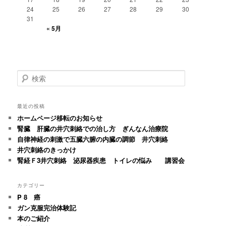
24
25
26
27
28
29
30
31
« 5月
検
索
最近の投稿
ホームページ移転のお知らせ
腎臓 肝臓の井穴刺絡での治し方 ぎんなん治療院
自律神経の刺激で五臓六腑の内臓の調節 井穴刺絡
井穴刺絡のきっかけ
腎経Ｆ3井穴刺絡 泌尿器疾患 トイレの悩み 講習会
カテゴリー
P 8 癌
ガン克服完治体験記
本のご紹介