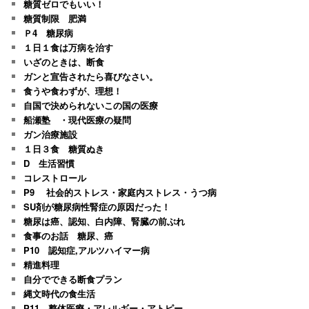
糖質ゼロでもいい！
糖質制限 肥満
Ｐ4 糖尿病
１日１食は万病を治す
いざのときは、断食
ガンと宣告されたら喜びなさい。
食うや食わずが、理想！
自国で決められないこの国の医療
船瀬塾 ・現代医療の疑問
ガン治療施設
１日３食 糖質ぬき
D 生活習慣
コレストロール
P9 社会的ストレス・家庭内ストレス・うつ病
SU剤が糖尿病性腎症の原因だった！
糖尿は癌、認知、白内障、腎臓の前ぶれ
食事のお話 糖尿、癌
P10 認知症,アルツハイマー病
精進料理
自分でできる断食プラン
縄文時代の食生活
P11 整体医療・アレルギー・アトピー