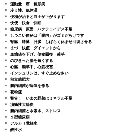
運動量 癌 糖尿病
冷え性、低体温
便秘が治ると血圧が下がります
快便 快食 快眠
糖尿病 原因 バクテロイデス不足
しつこい便秘は「腸内」がゴミだらけです
腎臓 膵臓 肝臓 しばらく休ませ回復させる
まづ 快便 ダイエットから
血糖値を下げ、便秘回復 菊芋
のびきった腸を短くする
心臓、脳卒中、心筋梗塞、
インシュリンは、すぐ止めなさい
前立腺肥大
腸内細菌が病気を作る
花粉症
警告！ いまの野菜はミネラル不足
潰瘍性大腸炎
腸内細菌と水素水、ストレス
１型糖尿病
アルカリ電解水
酸性水