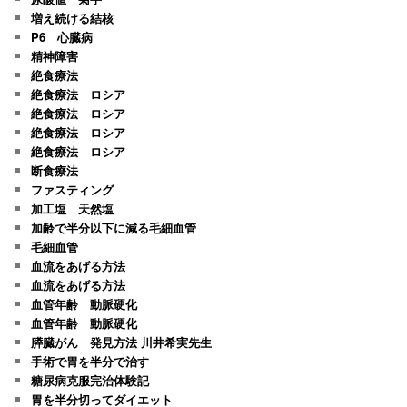
増え続ける結核
P6 心臓病
精神障害
絶食療法
絶食療法 ロシア
絶食療法 ロシア
絶食療法 ロシア
絶食療法 ロシア
断食療法
ファスティング
加工塩 天然塩
加齢で半分以下に減る毛細血管
毛細血管
血流をあげる方法
血流をあげる方法
血管年齢 動脈硬化
血管年齢 動脈硬化
膵臓がん 発見方法 川井希実先生
手術で胃を半分で治す
糖尿病克服完治体験記
胃を半分切ってダイエット