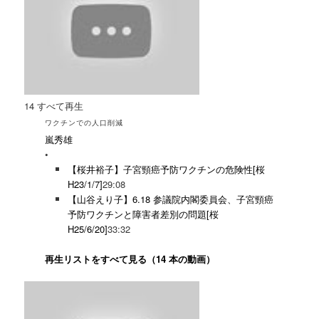
14
すべて再生
ワクチンでの人口削減
嵐秀雄
•
【桜井裕子】子宮頸癌予防ワクチンの危険性[桜
H23/1/7]
29:08
【山谷えり子】6.18 参議院内閣委員会、子宮頸癌
予防ワクチンと障害者差別の問題[桜
H25/6/20]
33:32
再生リストをすべて見る（14 本の動画）