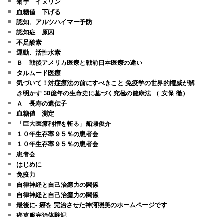
菊芋 イヌリン
血糖値 下げる
認知、アルツハイマー予防
認知症 原因
不足酸素
運動、活性水素
Ｂ 戦後アメリカ医療と戦前日本医療の違い
タルムード医療
気づいて！対症療法の前にすべきこと 免疫学の世界的権威が解
き明かす 38億年の生命史に基づく究極の健康法 （ 安保 徹）
Ａ 長寿の遺伝子
血糖値 測定
「巨大医療利権を斬る」船瀬俊介
１０年生存率９５％の患者会
１０年生存率９５％の患者会
患者会
はじめに
免疫力
自律神経と自己治癒力の関係
自律神経と自己治癒力の関係
最後に- 癌を 完治させた神河照美のホームページです
癌克服完治体験記