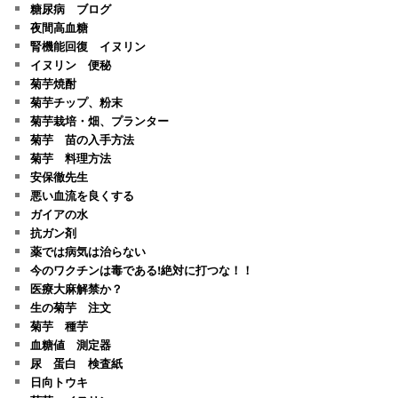
糖尿病 ブログ
夜間高血糖
腎機能回復 イヌリン
イヌリン 便秘
菊芋焼酎
菊芋チップ、粉末
菊芋栽培・畑、プランター
菊芋 苗の入手方法
菊芋 料理方法
安保徹先生
悪い血流を良くする
ガイアの水
抗ガン剤
薬では病気は治らない
今のワクチンは毒である!絶対に打つな！！
医療大麻解禁か？
生の菊芋 注文
菊芋 種芋
血糖値 測定器
尿 蛋白 検査紙
日向トウキ