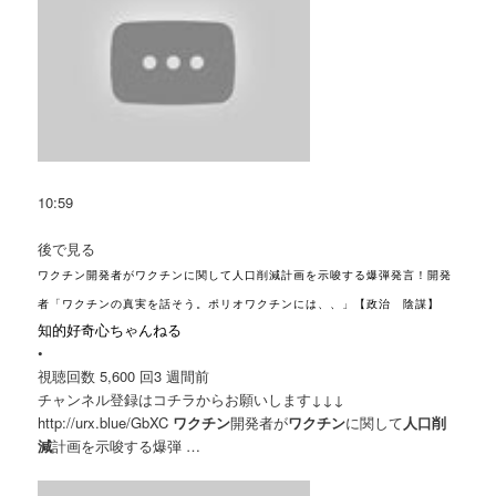
10:59
後で見る
ワクチン開発者がワクチンに関して人口削減計画を示唆する爆弾発言！開発
者「ワクチンの真実を話そう。ポリオワクチンには、、」【政治 陰謀】
知的好奇心ちゃんねる
•
視聴回数 5,600 回
3 週間前
チャンネル登録はコチラからお願いします↓↓↓
http://urx.blue/GbXC
ワクチン
開発者が
ワクチン
に関して
人口削
減
計画を示唆する爆弾 …