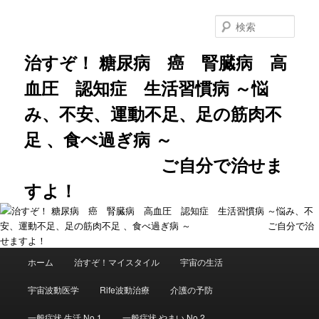
メ
サ
イ
ブ
検
ン
コ
索
コ
ン
治すぞ！ 糖尿病 癌 腎臓病 高
ン
テ
血圧 認知症 生活習慣病 ～悩
テ
ン
ン
ツ
み、不安、運動不足、足の筋肉不
ツ
へ
へ
移
足 、食べ過ぎ病 ～
移
動
動
ご自分で治せま
すよ！
メ
ホーム
治すぞ！マイスタイル
宇宙の生活
イ
ン
宇宙波動医学
Rife波動治療
介護の予防
メ
ニ
一般症状 生活 No.1
一般症状 やまい No.2