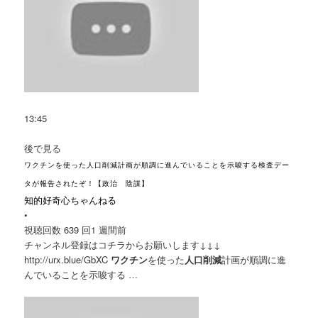
13:45
後で見る
ワクチンを使った人口削減計画が順調に進んでいることを示唆する検査デー
タが報告されたぞ！【政治 陰謀】
知的好奇心ちゃんねる
•
視聴回数 639 回
1 週間前
チャンネル登録はコチラからお願いします↓↓↓
http://urx.blue/GbXC
ワクチン
を使った
人口削減
計画が順調に進
んでいることを示唆する …