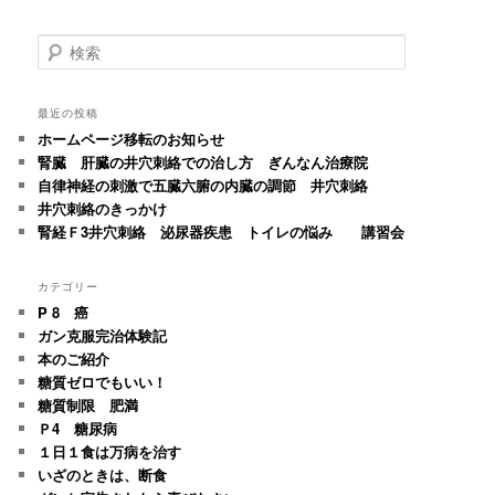
検
索
最近の投稿
ホームページ移転のお知らせ
腎臓 肝臓の井穴刺絡での治し方 ぎんなん治療院
自律神経の刺激で五臓六腑の内臓の調節 井穴刺絡
井穴刺絡のきっかけ
腎経Ｆ3井穴刺絡 泌尿器疾患 トイレの悩み 講習会
カテゴリー
P 8 癌
ガン克服完治体験記
本のご紹介
糖質ゼロでもいい！
糖質制限 肥満
Ｐ4 糖尿病
１日１食は万病を治す
いざのときは、断食