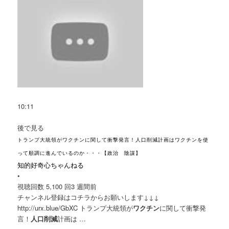
10:11
後で見る
トランプ大統領がワクチンに関して衝撃発言！人口削減計画はワクチンを使
って順調に進んでいるのか・・・【政治 陰謀】
知的好奇心ちゃんねる
•
視聴回数 5,100 回
3 週間前
チャンネル登録はコチラからお願いします↓↓↓
http://urx.blue/GbXC トランプ大統領が
ワクチン
に関して衝撃発
言！
人口削減
計画は …