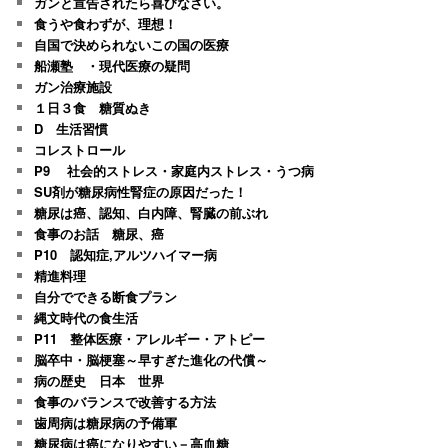
ガンと宣告されたら喜びなさい。
食うや食わずが、理想！
自国で決められないこの国の医療
船瀬塾 ・現代医療の疑問
ガン治療施設
１日３食 糖質ぬき
D 生活習慣
コレストロール
P9 社会的ストレス・家庭内ストレス・うつ病
SU剤が糖尿病性腎症の原因だった！
糖尿は癌、認知、白内障、腎臓の前ぶれ
食事のお話 糖尿、癌
P10 認知症,アルツハイマー病
精進料理
自分でできる断食プラン
縄文時代の食生活
P11 整体医療・アレルギー・アトピー
脳卒中・脳梗塞～早すぎた進化の代償～
病の歴史 日本 世界
食事のバランスで改善する方法
歯周病は糖尿病の予備軍
糖尿病は癌になりやすい－高血糖