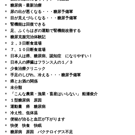
糖尿病・最新治療
尿の出が悪くなる・・・糖尿予備軍
目が見えづらくなる・・・糖尿予備軍
腎機能は回復できる
足、ふくらはぎの運動で腎機能改善する
糖尿克服完治体験記
２，３日断食道場
７、１０日断食道場
日本人は癌、糖尿病、認知症 になりやすい！
日本人の膵臓はフランス人の１／３
少食治療クリニック
手足のしびれ、冷える・・・糖尿予備軍
癌とお酒の関係
未分類
「こんな農業・漁業・畜産はいらない」 船瀬俊介
１型糖尿病 原因
運動量 癌 糖尿病
冷え性、低体温
便秘が治ると血圧が下がります
快便 快食 快眠
糖尿病 原因 バクテロイデス不足