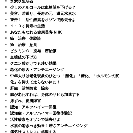
水素水生成器
少しのアルコールは血糖値を下げる？
美容、若返り、長寿の元 還元水素水
警告！ 活性酸素をオゾンで除去せよ
１１０才長寿の生活
あなたもなれる健康長寿 NHK
癌 治療 体験談
癌 治療 意見
ビタミンＣ 投与 癌治療
血糖値の下げ方
クエン酸だけでも凄い効果
老化の原因・アンチエージング
中年太りは老化現象のひとつ 「酸化」「糖化」「ホルモンの変
化」を抑えて太らない体に！
肝臓 活性酸素 除去
腸が老化すれば、身体のサビも加速する
床ずれ、皮膚障害
認知・アルツハイマー回復
認知症・アルツハイマー回復体験記
活性酸素をオゾンで除去せよ
水素の驚きべき効果！若さアンチエイジング
病気はストレスに起因する