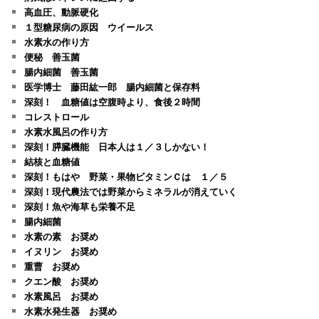
高血圧、動脈硬化
１型糖尿病の原因 ウイールス
水素水の作り方
便秘 善玉菌
腸内細菌 善玉菌
医学博士 藤田紘一郎 腸内細菌と保存料
深刻！ 血糖値は空腹時より、食後２時間
コレストロール
水素水風呂の作り方
深刻！膵臓機能 日本人は１／３しかない！
結核と血糖値
深刻！もはや 野菜・果物ビタミンＣは １／５
深刻！現代農法では野菜からミネラルが消えていく
深刻！魚や海草も栄養不足
腸内細菌
水素の素 お奨め
イヌリン お奨め
重曹 お奨め
クエン酸 お奨め
水素風呂 お奨め
水素水発生器 お奨め