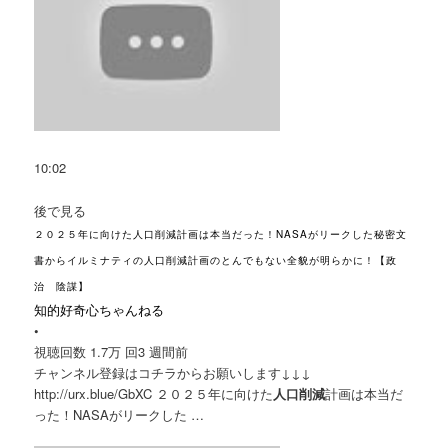
10:02
後で見る
２０２５年に向けた人口削減計画は本当だった！NASAがリークした秘密文
書からイルミナティの人口削減計画のとんでもない全貌が明らかに！【政
治 陰謀】
知的好奇心ちゃんねる
•
視聴回数 1.7万 回
3 週間前
チャンネル登録はコチラからお願いします↓↓↓
http://urx.blue/GbXC ２０２５年に向けた
人口削減
計画は本当だ
った！NASAがリークした …