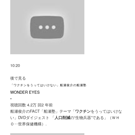
10:20
後で見る
「ワクチンをうってはいけない」船瀬俊介の船瀬塾
WONDER EYES
•
視聴回数 4.2万 回
2 年前
船瀬俊介のFACT「船瀬塾」テーマ「
ワクチン
をうってはいけな
い」DVDダイジェスト 「
人口削減
の“生物兵器”である」（ＷＨ
Ｏ‥世界保健機構）.