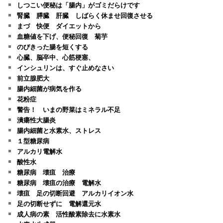
しつこい便秘は「腸内」がゴミだらけです
腎臓 膵臓 肝臓 しばらく休ませ回復させる
まづ 快便 ダイエットから
血糖値を下げ、便秘回復 菊芋
のびきった腸を短くする
心臓、脳卒中、心筋梗塞、
インシュリンは、すぐ止めなさい
前立腺肥大
腸内細菌が病気を作る
花粉症
警告！ いまの野菜はミネラル不足
潰瘍性大腸炎
腸内細菌と水素水、ストレス
１型糖尿病
アルカリ電解水
酸性水
糖尿病 壊疽 治療
糖尿病 壊疽の治療 電解水
壊疽 足の切断回避 アルカリイオン水
足の切断せずに 電解還元水
成人病の素 活性酸素除去に水素水