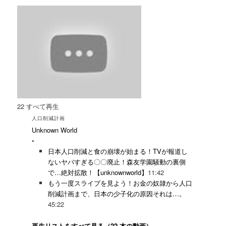
22
すべて再生
人口削減計画
Unknown World
•
日本人口削減と食の崩壊が始まる！TVが報道し
ないヤバすぎる〇〇廃止！森友学園騒動の裏側
で…絶対拡散！【unknownworld】
11:42
もう一度スライブを見よう！お金の奴隷から人口
削減計画まで、日本の少子化の原因それは…。
45:22
再生リストをすべて見る（22 本の動画）