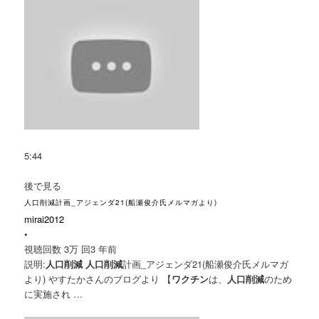
5:44
後で見る
人口削減計画_アジェンダ21(船瀬俊介氏メルマガより)
mirai2012
•
視聴回数 3万 回
3 年前
説明:
人口削減 人口削減
計画_アジェンダ21(船瀬俊介氏メルマガ
より) やすたかさんのブログより 【
ワクチン
は、
人口削減
のため
に実施され …