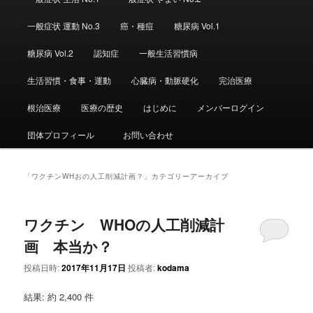
ュ
ー
一般症状 運動 No.3
癌・種痘
糖尿病 Vol.1
糖尿病 Vol.2
認知症
一般生活習慣病
生活習慣・食事・運動
心臓病・動脈硬化
完治医療
根治医療
医療の歴史
はじめに
メンバーログイン
団体プロフィール
お問い合わせ
「
ワクチンWHおの人工削減計画？
」カテゴリーアーカイブ
ワクチン WHOの人工削減計
画 本当か？
投稿日時:
2017年11月17日
投稿者:
kodama
結果: 約 2,400 件