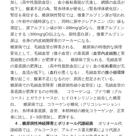
加し（高中性脂肪血症）、血小板粘着能が亢進し、網膜の血流が
低下し、酸素不足の為、腎糸球体が硬化し（腎糸球体硬化症）、
腎症を発症する。糖尿病性腎症では、微量アルブミン尿が現われ
る（午前中の随時尿など）。同時に尿中クレアチニン（Cr）値も
測定し、尿アルブミン値が30～299mg/gCrなら、微量アルブミン
尿とする（300mg/gCr以上なら、顕性蛋白尿）。微量アルブミン
尿は、全身の内皮細胞障害のマーカーになる。
糖尿病では、毛細血管が障害される。 糖尿病の特徴的な病理
変化として、毛細血管（微小血管）の基底膜（
血管内皮細胞
と実
質細胞との境界）が肥厚する。 糖尿病で見られる、毛細血管
の基底膜の肥厚は、（高中性脂肪血症により）血小板
粘着
能が亢
進し、血流が低下し（
血行
が悪くなる）、毛細血管の
微小循環障
害
が起こり、酸素不足になるのが、原因と想定されている。
糖尿病での毛細血管障害（糖尿病性細小血管症）は、毛細血管の
基底膜が肥厚するのが特徴。 コラーゲンは、ブドウ糖（グル
コース）とガラクトースが、ヒドロキシリジンと結合した糖蛋
白。 糖尿病では、コラーゲンが糖化（グリコシレーション）
され、糸球体基底膜、血管、末梢神経の糖化コラーゲンが、正常
者に比し、2～3倍増加し、肥厚する。
４．糖尿病性神経障害とポリオール代謝経路
ポリオール代
謝経路では、グルコースが、アルドース還元酵素により代謝さ
れ、ソルビトール、更には、フルクトースが生成される。 グ