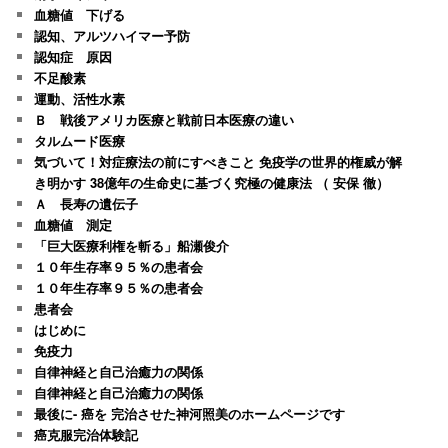
血糖値 下げる
認知、アルツハイマー予防
認知症 原因
不足酸素
運動、活性水素
Ｂ 戦後アメリカ医療と戦前日本医療の違い
タルムード医療
気づいて！対症療法の前にすべきこと 免疫学の世界的権威が解
き明かす 38億年の生命史に基づく究極の健康法 （ 安保 徹）
Ａ 長寿の遺伝子
血糖値 測定
「巨大医療利権を斬る」船瀬俊介
１０年生存率９５％の患者会
１０年生存率９５％の患者会
患者会
はじめに
免疫力
自律神経と自己治癒力の関係
自律神経と自己治癒力の関係
最後に- 癌を 完治させた神河照美のホームページです
癌克服完治体験記