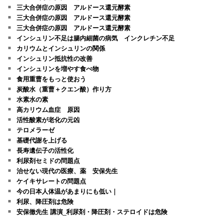
三大合併症の原因 アルドース還元酵素
三大合併症の原因 アルドース還元酵素
三大合併症の原因 アルドース還元酵素
インシュリン不足は腸内細菌の病気 インクレチン不足
カリウムとインシュリンの関係
インシュリン抵抗性の改善
インシュリンを増やす食べ物
食用重曹をもっと使おう
炭酸水（重曹＋クエン酸）作り方
水素水の素
高カリウム血症 原因
活性酸素が老化の元凶
テロメラーゼ
基礎代謝を上げる
長寿遺伝子の活性化
利尿剤セミドの問題点
治せない現代の医療、薬 安保先生
ケイキサレートの問題点
今の日本人体温があまりにも低い｜
利尿、降圧剤は危険
安保徹先生 講演_利尿剤・降圧剤・ステロイドは危険