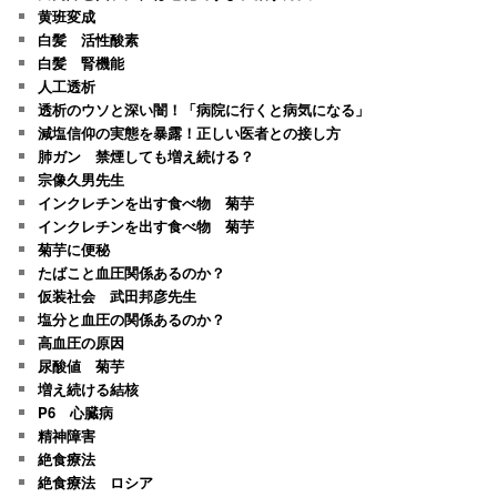
黄班変成
白髪 活性酸素
白髪 腎機能
人工透析
透析のウソと深い闇！「病院に行くと病気になる」
減塩信仰の実態を暴露！正しい医者との接し方
肺ガン 禁煙しても増え続ける？
宗像久男先生
インクレチンを出す食べ物 菊芋
インクレチンを出す食べ物 菊芋
菊芋に便秘
たばこと血圧関係あるのか？
仮装社会 武田邦彦先生
塩分と血圧の関係あるのか？
高血圧の原因
尿酸値 菊芋
増え続ける結核
P6 心臓病
精神障害
絶食療法
絶食療法 ロシア