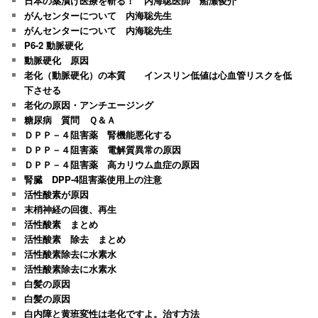
日本の薬漬け医療を斬る！ 内海聡医師 船瀬俊介
がんセンターについて 内海聡先生
がんセンターについて 内海聡先生
P6-2 動脈硬化
動脈硬化 原因
老化（動脈硬化）の本質 インスリン低値は心血管リスクを低
下させる
老化の原因・アンチエージング
糖尿病 質問 Ｑ＆Ａ
ＤＰＰ－４阻害薬 腎機能悪化する
ＤＰＰ－４阻害薬 電解質異常の原因
ＤＰＰ－４阻害薬 高カリウム血症の原因
腎臓 DPP-4阻害薬使用上の注意
活性酸素が原因
末梢神経の回復、再生
活性酸素 まとめ
活性酸素 除去 まとめ
活性酸素除去に水素水
活性酸素除去に水素水
白髪の原因
白髪の原因
白内障と黄班変性は老化ですよ。治す方法