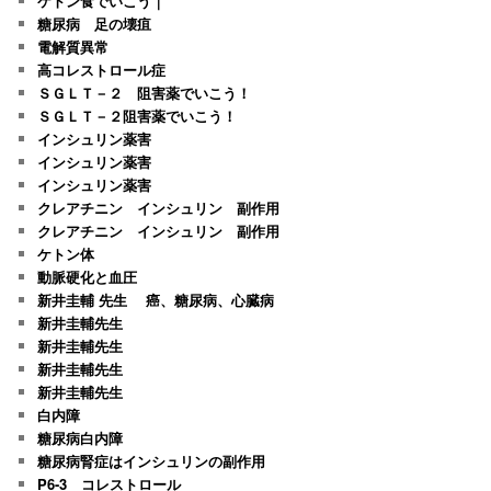
ケトン食でいこう｜
糖尿病 足の壊疽
電解質異常
高コレストロール症
ＳＧＬＴ－２ 阻害薬でいこう！
ＳＧＬＴ－２阻害薬でいこう！
インシュリン薬害
インシュリン薬害
インシュリン薬害
クレアチニン インシュリン 副作用
クレアチニン インシュリン 副作用
ケトン体
動脈硬化と血圧
新井圭輔 先生 癌、糖尿病、心臓病
新井圭輔先生
新井圭輔先生
新井圭輔先生
新井圭輔先生
白内障
糖尿病白内障
糖尿病腎症はインシュリンの副作用
P6-3 コレストロール