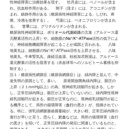
性神経障害に治療効果を現す。 牡丹皮には、ペノールが含ま
れ、抗血栓作用がある。 附子（
注２
）には、アコニチンが含
まれ、鎮静作用がある（糖尿病性神経障害による、しびれ、疼
痛、冷感を改善する）。 芍薬には、ペオニフロリンが含まれ
る。
甘草
には、グリチルリチンが含まれる。
糖尿病性神経障害は、
ポリオール代謝経路
の亢進（アルドース還
+
+
元酵素活性の上昇）や、細胞膜の
Na
/K
-ATPase
活性の低下によ
り、神経細胞機能障害が起こることが成因と言われる。 八味
+
+
地黄丸は、細胞膜のNa
/K
-ATPase活性を上昇させる。 八味
地黄丸、牛車腎気丸、疎経活血湯、桂枝加朮附湯は、アルドース
還元酵素の活性を阻害する（赤血球等へのソルビトール蓄積を抑
制する）。
注１：糖尿病性網膜症（糖尿病網膜症）は、緑内障と並んで、中
途失明の原因として、多い。 原発開放隅角緑内障は、眼圧の
上昇（２１mmHg以上）の為、視神経乳頭陥凹が起きる。しか
し、正常圧緑内障は、眼圧が上昇していないのに、緑内障性視神
経乳頭陥凹が起きる。眼圧が正常なのに、視神経乳頭陥凹が起こ
る機序として、局所の循環障害（
血行
の悪さ）が、指摘されてい
る。特に、傍乳頭網脈脈絡膜萎縮が、大きい程、正常圧緑内障の
進行が早いと言う。恐らく、
於血
などは、局所の循環障害（血行
の悪さ）を招いて、正常圧緑内障の発症に関連しているものと、
推測される。
スタチン
を長期間（２３カ月以上）使用してい