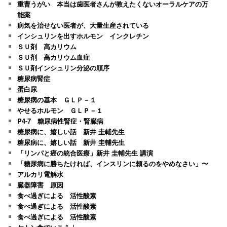
重曹うがい 本当は歯医者さんが教えたくないオーラルケアの万
能薬
病気を治せない医者が、大量生産されている
インシュリンを出すホルモン インクレチン
ＳＵ剤 高カリウム
ＳＵ剤 高カリウム血症
ＳＵ剤インシュリン分泌の順序
糖尿病腎症
蛋白尿
糖尿病の基本 ＧＬＰ－１
やせるホルモン ＧＬＰ－１
P4-7 糖尿病性腎症・腎臓病
糖尿病に、嬉しい話 新井 圭輔先生
糖尿病に、嬉しい話 新井 圭輔先生
「リンパと癌の統合医療」新井 圭輔先生 講演
「糖尿病に勝ちたければ、インスリンに頼るのをやめなさい」〜
アルカリ電解水
臓器障害 原因
食べ過ぎによる 活性酸素
食べ過ぎによる 活性酸素
食べ過ぎによる 活性酸素