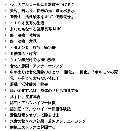
少しのアルコールは血糖値を下げる？
美容、若返り、長寿の元 還元水素水
警告！ 活性酸素をオゾンで除去せよ
１１０才長寿の生活
あなたもなれる健康長寿 NHK
癌 治療 体験談
癌 治療 意見
ビタミンＣ 投与 癌治療
血糖値の下げ方
クエン酸だけでも凄い効果
老化の原因・アンチエージング
中年太りは老化現象のひとつ 「酸化」「糖化」「ホルモンの変
化」を抑えて太らない体に！
肝臓 活性酸素 除去
腸が老化すれば、身体のサビも加速する
床ずれ、皮膚障害
認知・アルツハイマー回復
認知症・アルツハイマー回復体験記
活性酸素をオゾンで除去せよ
水素の驚きべき効果！若さアンチエイジング
病気はストレスに起因する