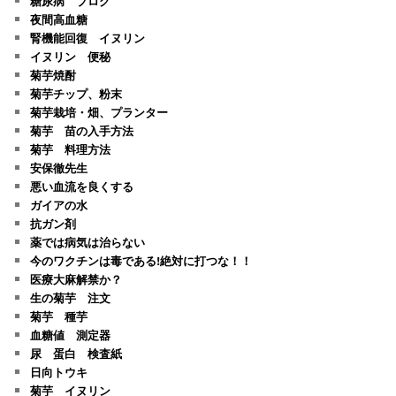
糖尿病 ブログ
夜間高血糖
腎機能回復 イヌリン
イヌリン 便秘
菊芋焼酎
菊芋チップ、粉末
菊芋栽培・畑、プランター
菊芋 苗の入手方法
菊芋 料理方法
安保徹先生
悪い血流を良くする
ガイアの水
抗ガン剤
薬では病気は治らない
今のワクチンは毒である!絶対に打つな！！
医療大麻解禁か？
生の菊芋 注文
菊芋 種芋
血糖値 測定器
尿 蛋白 検査紙
日向トウキ
菊芋 イヌリン