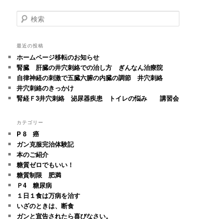
検
索
最近の投稿
ホームページ移転のお知らせ
腎臓 肝臓の井穴刺絡での治し方 ぎんなん治療院
自律神経の刺激で五臓六腑の内臓の調節 井穴刺絡
井穴刺絡のきっかけ
腎経Ｆ3井穴刺絡 泌尿器疾患 トイレの悩み 講習会
カテゴリー
P 8 癌
ガン克服完治体験記
本のご紹介
糖質ゼロでもいい！
糖質制限 肥満
Ｐ4 糖尿病
１日１食は万病を治す
いざのときは、断食
ガンと宣告されたら喜びなさい。