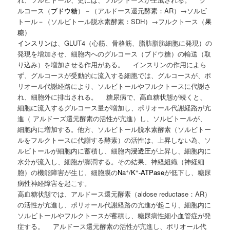
ルコース（
ブドウ糖
）－（アルドース還元酵素：AR）→ソルビ
トール－（ソルビトール脱水素酵素：SDH）→フルクトース（
果
糖
）
インスリン
は、GLUT4（心筋、骨格筋、脂肪脂肪細胞に発現）の
発現を増加させ、細胞内へのグルコース（ブドウ糖）の輸送（取
り込み）を増加させる作用がある。 インスリンの作用によら
ず、グルコースが受動的に流入する細胞では、グルコースが、ポ
リオール代謝経路により、ソルビトールやフルクトースに代謝さ
れ、細胞外に排出される。 糖尿病で、高血糖状態が続くと、
細胞に流入するグルコース量が増加し、ポリオール代謝経路が亢
進（ アルドーズ還元酵素の活性が亢進）し、ソルビトールが、
細胞内に増加する。他方、ソルビトール脱水素酵素（ソルビトー
ルをフルクトースに代謝する酵素）の活性は、上昇しない為、ソ
ルビトールが細胞内に蓄積し、細胞内
浸透圧
が上昇し、細胞内に
水分が流入し、細胞が膨潤する。その結果、神経組織（神経細
+
+
胞）の機能障害が生じ、細胞膜の
Na
/K
-ATPase
が低下し、糖尿
病性神経障害を起こす。
高血糖状態では、アルドース還元酵素（aldose reductase：AR）
の活性が亢進し、ポリオール代謝経路の亢進が起こり、細胞内に
ソルビトールやフルクトースが蓄積し、糖尿病性細小血管症が発
症する。 アルドース還元酵素の活性が亢進し、ポリオール代