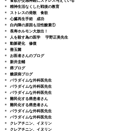
食欲が交感神経にストレス与えている
精神生活なくした戦後の教育
ストレスの発散 食欲
心臓再生手術 成功
白内障の原因も活性酸素①
長寿ホルモン大放出！
人を殺す為の医学 宇野正美先生
動脈硬化 修復
善玉菌
お医者さんのブログ
新井圭輔
癌ブログ
糖尿病ブログ
パラダイムな外科医先生
パラダイムな外科医先生
パラダイムな外科医先生
難民化する癌患者さん
難民化する癌患者さん
パラダイムな外科医先生
パラダイムな外科医先生
クレアチニン、イヌリン
クレアチニン、イヌリン