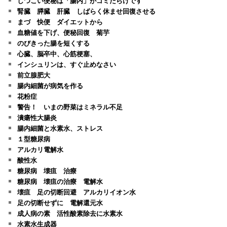
しつこい便秘は「腸内」がゴミだらけです
腎臓 膵臓 肝臓 しばらく休ませ回復させる
まづ 快便 ダイエットから
血糖値を下げ、便秘回復 菊芋
のびきった腸を短くする
心臓、脳卒中、心筋梗塞、
インシュリンは、すぐ止めなさい
前立腺肥大
腸内細菌が病気を作る
花粉症
警告！ いまの野菜はミネラル不足
潰瘍性大腸炎
腸内細菌と水素水、ストレス
１型糖尿病
アルカリ電解水
酸性水
糖尿病 壊疽 治療
糖尿病 壊疽の治療 電解水
壊疽 足の切断回避 アルカリイオン水
足の切断せずに 電解還元水
成人病の素 活性酸素除去に水素水
水素水生成器