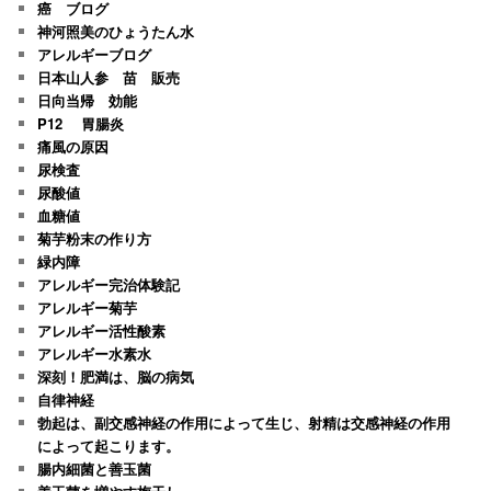
癌 ブログ
神河照美のひょうたん水
アレルギーブログ
日本山人参 苗 販売
日向当帰 効能
P12 胃腸炎
痛風の原因
尿検査
尿酸値
血糖値
菊芋粉末の作り方
緑内障
アレルギー完治体験記
アレルギー菊芋
アレルギー活性酸素
アレルギー水素水
深刻！肥満は、脳の病気
自律神経
勃起は、副交感神経の作用によって生じ、射精は交感神経の作用
によって起こります。
腸内細菌と善玉菌