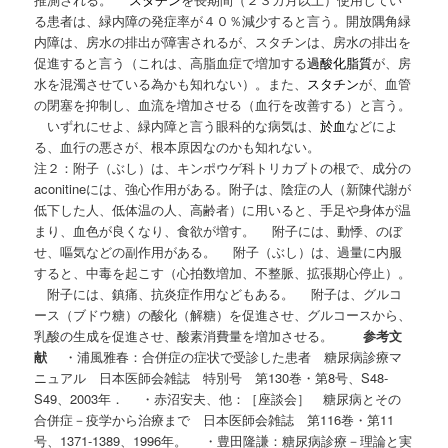
る患者は、緑内障の発症率が４０％減少すると言う。開放隅角緑
内障は、房水の排出が障害されるが、スタチンは、房水の排出を
促進すると言う（これは、高脂血症で増加する
過酸化脂質
が、房
水を混濁させている為かも知れない）。また、
スタチン
が、血管
の閉塞を抑制し、血流を増加させる（血行を改善する）と言う。
いずれにせよ、緑内障と言う眼科的な病気は、
於血
などによ
る、血行の悪さが、根本原因なのかも知れない。
注２：附子（ぶし）は、キンポウゲ科トリカブトの根で、成分の
aconitineには、強心作用がある。附子は、陰症の人（新陳代謝が
低下した人、低体温の人、高齢者）に用いると、手足や身体が温
まり、血色が良くなり、食欲が増す。 附子には、動悸、のぼ
せ、嘔気などの副作用がある。 附子（ぶし）は、過量に内服
すると、中毒を起こす（心拍数増加、不整脈、拡張期心停止）。
附子には、鎮痛、抗炎症作用などもある。 附子は、グルコ
ース（ブドウ糖）の酸化（解糖）を促進させ、グルコースから、
乳酸の生成を促進させ、酸素消費量を増加させる。
参考文
献
・浦風雅春：合併症の症状で受診した患者 糖尿病診療マ
ニュアル 日本医師会雑誌 特別号 第130巻・第8号、S48-
S49、2003年． ・赤沼安夫、他：［座談会］ 糖尿病とその
合併症－疫学から治療まで 日本医師会雑誌 第116巻・第11
号、1371-1389、1996年。 ・豊田隆謙：糖尿病診療－理論と実