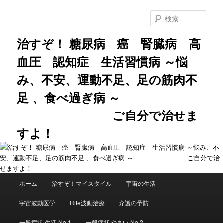
メ
サ
イ
ブ
検
ン
コ
索
コ
ン
治すぞ！ 糖尿病 癌 腎臓病 高
ン
テ
血圧 認知症 生活習慣病 ～悩
テ
ン
ン
ツ
み、不安、運動不足、足の筋肉不
ツ
へ
へ
移
足 、食べ過ぎ病 ～
移
動
動
ご自分で治せま
すよ！
メ
ホーム
治すぞ！マイスタイル
宇宙の生活
イ
ン
宇宙波動医学
Rife波動治療
介護の予防
メ
ニ
一般症状 生活 No.1
一般症状 やまい No.2