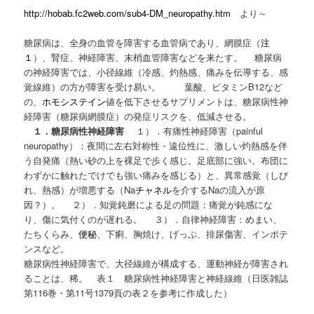
http://hobab.fc2web.com/sub4-DM_neuropathy.htm
より～
糖尿病は、全身の血管を障害する血管病であり、網膜症（
注
１
）、腎症、神経障害、末梢血管障害などを来たす。 糖尿病
の神経障害では、小径線維（冷感、灼熱感、痛みを伝導する、感
覚線維）の方が障害を受け易い。 葉酸、ビタミンB12など
の、
ホモシステイン
値を低下させるサプリメントは、糖尿病性神
経障害（糖尿病網膜症）の発症リスクを、低減させる。
１．糖尿病性神経障害
１）．有痛性神経障害（painful
neuropathy）：夜間に左右対称性・遠位性に、激しい灼熱感を伴
う自発痛（熱い砂の上を裸足で歩く感じ。足底部に強い。布団に
わずかに触れたでけでも強い痛みを感じる）と、異常感覚（しび
れ、熱感）が増悪する（Na
チャネル
を介するNaの流入が原
因？）。 ２）．知覚鈍磨による足の問題：痛覚が鈍感にな
り、傷に気付くのが遅れる。 ３）．自律神経障害：めまい、
たちくらみ、
便秘
、下痢、胸焼け、げっぷ、排尿傷害、インポテ
ンスなど。
糖尿病性神経障害で、大径線維が構成する、運動神経が障害され
ることは、稀。 表１ 糖尿病性神経障害と神経線維（日医雑誌
第116巻・第11号1379頁の表２を参考に作成した）