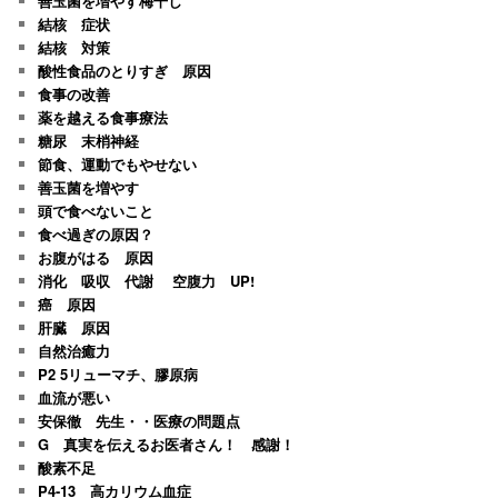
善玉菌を増やす梅干し
結核 症状
結核 対策
酸性食品のとりすぎ 原因
食事の改善
薬を越える食事療法
糖尿 末梢神経
節食、運動でもやせない
善玉菌を増やす
頭で食べないこと
食べ過ぎの原因？
お腹がはる 原因
消化 吸収 代謝 空腹力 UP!
癌 原因
肝臓 原因
自然治癒力
P2 5リューマチ、膠原病
血流が悪い
安保徹 先生・・医療の問題点
G 真実を伝えるお医者さん！ 感謝！
酸素不足
P4-13 高カリウム血症