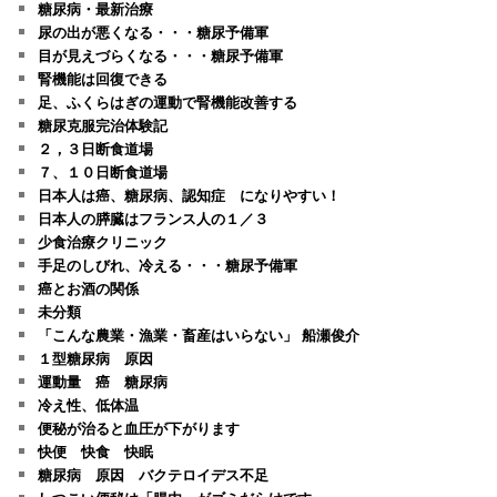
糖尿病・最新治療
尿の出が悪くなる・・・糖尿予備軍
目が見えづらくなる・・・糖尿予備軍
腎機能は回復できる
足、ふくらはぎの運動で腎機能改善する
糖尿克服完治体験記
２，３日断食道場
７、１０日断食道場
日本人は癌、糖尿病、認知症 になりやすい！
日本人の膵臓はフランス人の１／３
少食治療クリニック
手足のしびれ、冷える・・・糖尿予備軍
癌とお酒の関係
未分類
「こんな農業・漁業・畜産はいらない」 船瀬俊介
１型糖尿病 原因
運動量 癌 糖尿病
冷え性、低体温
便秘が治ると血圧が下がります
快便 快食 快眠
糖尿病 原因 バクテロイデス不足