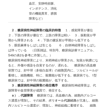
血圧、安静時頻脈、
インポテンス、消化
管の機能異常、膀胱
障害など）
２．糖尿病性神経障害の臨床的特徴
１．感覚障害が優位
２．下肢の障害が優位で、上肢の障害は軽い ３．振動覚が早
期から障害される ４．下肢の腱反射が早期から低下する
５．眼筋麻痺をしばしば生じる ６．自律神経障害をしばし
ば伴っている （日医雑誌、特別号、糖尿病診療マニュアル、
S49の表2を参考に作製した。）
糖尿病性神経障害により、末梢神経が障害され、知覚が鈍磨にな
ると、外傷や感染を自覚するのが、遅れる。 糖尿病の高血糖
状態では、好中球（多核白血球）の細胞質内に、ソルビトールが
蓄積し、細胞機能、特に、殺菌能が低下する。糖尿病でも、1型
糖尿病では、好中球の殺菌能が、低下する。
３．糖尿病性神経障害の発症機序
糖尿病性神経障害は、代
謝障害や血管障害が成因で、発症する。
ａ）．代謝障害
糖尿病では、高血糖の為、細胞内グルコー
ス濃度が増加し、その結果、
ポリオール代謝経路
が亢進し、細胞
内ソルビトール濃度が、増加し、神経組織に蓄積する。 細胞