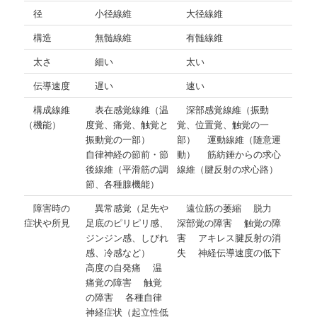
径
小径線維
大径線維
構造
無髄線維
有髄線維
太さ
細い
太い
伝導速度
遅い
速い
構成線維
表在感覚線維（温
深部感覚線維（振動
（機能）
度覚、痛覚、触覚と
覚、位置覚、触覚の一
振動覚の一部）
部） 運動線維（随意運
自律神経の節前・節
動） 筋紡錘からの求心
後線維（平滑筋の調
線維（腱反射の求心路）
節、各種腺機能）
障害時の
異常感覚（足先や
遠位筋の萎縮 脱力
症状や所見
足底のピリピリ感、
深部覚の障害 触覚の障
ジンジン感、しびれ
害 アキレス腱反射の消
感、冷感など）
失 神経伝導速度の低下
高度の自発痛 温
痛覚の障害 触覚
の障害 各種自律
神経症状（起立性低