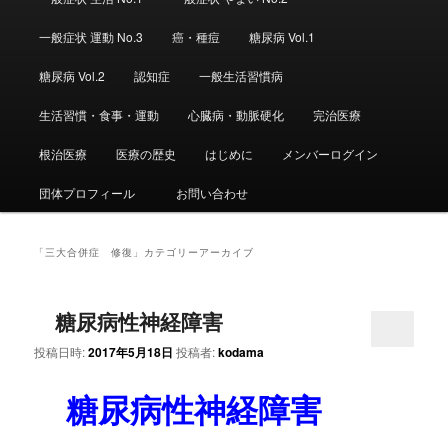
ュ
ー
一般症状 運動 No.3
癌・種痘
糖尿病 Vol.1
糖尿病 Vol.2
認知症
一般生活習慣病
生活習慣・食事・運動
心臓病・動脈硬化
完治医療
根治医療
医療の歴史
はじめに
メンバーログイン
団体プロフィール
お問い合わせ
「
三大合併症 修復
」カテゴリーアーカイブ
糖尿病性神経障害
投稿日時:
2017年5月18日
投稿者:
kodama
糖尿病性神経障害