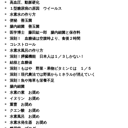
高血圧、動脈硬化
１型糖尿病の原因 ウイールス
水素水の作り方
便秘 善玉菌
腸内細菌 善玉菌
医学博士 藤田紘一郎 腸内細菌と保存料
深刻！ 血糖値は空腹時より、食後２時間
コレストロール
水素水風呂の作り方
深刻！膵臓機能 日本人は１／３しかない！
結核と血糖値
深刻！もはや 野菜・果物ビタミンＣは １／５
深刻！現代農法では野菜からミネラルが消えていく
深刻！魚や海草も栄養不足
腸内細菌
水素の素 お奨め
イヌリン お奨め
重曹 お奨め
クエン酸 お奨め
水素風呂 お奨め
水素水発生器 お奨め