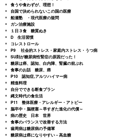
食うや食わずが、理想！
自国で決められないこの国の医療
船瀬塾 ・現代医療の疑問
ガン治療施設
１日３食 糖質ぬき
D 生活習慣
コレストロール
P9 社会的ストレス・家庭内ストレス・うつ病
SU剤が糖尿病性腎症の原因だった！
糖尿は癌、認知、白内障、腎臓の前ぶれ
食事のお話 糖尿、癌
P10 認知症,アルツハイマー病
精進料理
自分でできる断食プラン
縄文時代の食生活
P11 整体医療・アレルギー・アトピー
脳卒中・脳梗塞～早すぎた進化の代償～
病の歴史 日本 世界
食事のバランスで改善する方法
歯周病は糖尿病の予備軍
糖尿病は癌になりやすい－高血糖