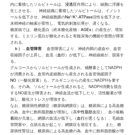
内に蓄積したソルビトールは、
浸透圧
作用により、細胞に浮腫を
生じさせる。 神経組織に蓄積したソルビトールは、イノシト
+
+
ールを低下させ、神経細胞膜の
Na
/K
-ATPase
活性を低下させ、
末梢神経の軸索が変性し、電気的刺激伝導が、遅くなる。
糖尿病では、糖化蛋白（終末糖化産物：
AGEs
）の産生が、増加
する。ミエリン蛋白が糖化されると有髄深海の機能や形態が障害
される。
ｂ）．血管障害
血管障害により、神経内鞘の虚血や、血管
収縮因子が上昇し、血流（
血行
）が低下し、神経線維が、脱落す
る。
グルコースからソルビトールが生成され、補酵素としてNADPH
が消費される。血管内皮細胞から産生される血管弛緩因子
NO
（一酸化窒素）も、アルギニンからの産生にNADPHを要す
る。その為、ソルビトールが生成されると、NADPH消費を競合
するNO産生が障害され、神経血流が低下したり、活性酸素が増
加し、酸化ストレスが増強する。
なお、糖尿病性網膜症（糖尿病網膜症）は、糖尿病による高血糖
の為、血中に飽和脂肪酸が増加し（高
中性脂肪
血症）、血小板
粘
着
能が亢進し、網膜の血流が低下し（
血行
が悪くなる）、毛細血
管閉塞や、点状出血が起こり、網膜症を発症する。 また、糖
尿病性腎症は、糖尿病による高血糖の為、血中に飽和脂肪酸が増