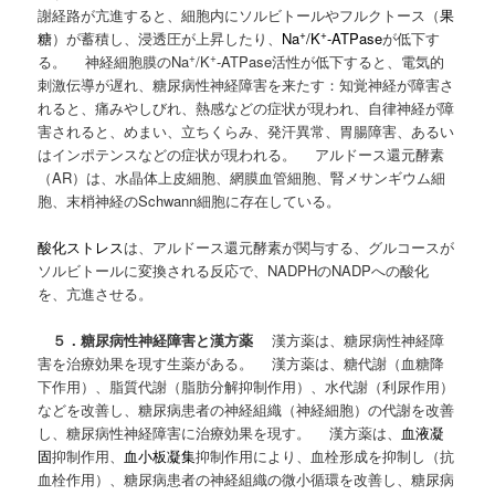
謝経路が亢進すると、細胞内にソルビトールやフルクトース（
果
+
+
糖
）が蓄積し、浸透圧が上昇したり、
Na
/K
-ATPase
が低下す
+
+
る。 神経細胞膜のNa
/K
-ATPase活性が低下すると、電気的
刺激伝導が遅れ、糖尿病性神経障害を来たす：知覚神経が障害さ
れると、痛みやしびれ、熱感などの症状が現われ、自律神経が障
害されると、めまい、立ちくらみ、発汗異常、胃腸障害、あるい
はインポテンスなどの症状が現われる。 アルドース還元酵素
（AR）は、水晶体上皮細胞、網膜血管細胞、腎メサンギウム細
胞、末梢神経のSchwann細胞に存在している。
酸化ストレス
は、アルドース還元酵素が関与する、グルコースが
ソルビトールに変換される反応で、NADPHのNADPへの酸化
を、亢進させる。
５．糖尿病性神経障害と漢方薬
漢方薬は、糖尿病性神経障
害を治療効果を現す生薬がある。 漢方薬は、糖代謝（血糖降
下作用）、脂質代謝（脂肪分解抑制作用）、水代謝（利尿作用）
などを改善し、糖尿病患者の神経組織（神経細胞）の代謝を改善
し、糖尿病性神経障害に治療効果を現す。 漢方薬は、
血液凝
固
抑制作用、
血小板凝集
抑制作用により、血栓形成を抑制し（抗
血栓作用）、糖尿病患者の神経組織の微小循環を改善し、糖尿病