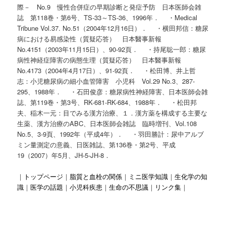
際－ No.9 慢性合併症の早期診断と発症予防 日本医師会雑
誌 第118巻・第6号、TS-33～TS-36、1996年． ・Medical
Tribune Vol.37. No.51（2004年12月16日）． ・横田邦信：糖尿
病における易感染性（質疑応答） 日本醫事新報
No.4151（2003年11月15日）、90-92頁． ・持尾聡一郎：糖尿
病性神経症障害の病態生理（質疑応答） 日本醫事新報
No.4173（2004年4月17日）、91-92頁． ・松田博、井上哲
志：小児糖尿病の細小血管障害 小児科 Vol.29 No.3、287-
295、1988年． ・石田俊彦：糖尿病性神経障害、日本医師会雑
誌、第119巻・第3号、RK-681-RK-684、1988年． ・松田邦
夫、稲木一元：目でみる漢方治療、１．漢方薬を構成する主要な
生薬、漢方治療のABC、日本医師会雑誌 臨時増刊、Vol.108
No.5、3-9頁、1992年（平成4年）． ・羽田勝計：尿中アルブ
ミン量測定の意義、日医雑誌、第136巻・第2号、平成
19（2007）年5月、JH-5-JH-8．
｜
トップページ
｜
脂質と血栓の関係
｜
ミニ医学知識
｜
生化学の知
識
｜
医学の話題
｜
小児科疾患
｜
生命の不思議
｜
リンク集
｜