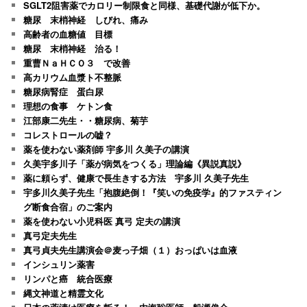
SGLT2阻害薬でカロリー制限食と同様、基礎代謝が低下か。
糖尿 末梢神経 しびれ、痛み
高齢者の血糖値 目標
糖尿 末梢神経 治る！
重曹ＮａＨＣＯ３ で改善
高カリウム血漿ト不整脈
糖尿病腎症 蛋白尿
理想の食事 ケトン食
江部康二先生・・糖尿病、菊芋
コレストロールの嘘？
薬を使わない薬剤師 宇多川 久美子の講演
久美宇多川子「薬が病気をつくる」理論編《異説真説》
薬に頼らず、健康で長生きする方法 宇多川 久美子先生
宇多川久美子先生「抱腹絶倒！『笑いの免疫学』的ファスティン
グ断食合宿」のご案内
薬を使わない小児科医 真弓 定夫の講演
真弓定夫先生
真弓貞夫先生講演会＠麦っ子畑（１）おっぱいは血液
インシュリン薬害
リンパと癌 統合医療
縄文神道と精霊文化