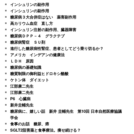
インシュリンの副作用
インシュリンの副作用
糖尿病３大合併症はない 薬害副作用
高カリウム血症 直し方
インシュリン注射の副作用、臓器障害
糖尿病ＤＰＰ－４ グラクテブ
糖尿病腎症 ＳＵ剤
進行した糖尿病性腎症、患者としてどう乗り切るか？
アメリカ インデアンの健康法
ＬＤＨ 原因
糖尿病の基礎知識
糖質制限の御利益ヒドロキシ酪酸
ケトン体 ダイエット
江部康二先生
江部康二先生
P6 心臓病
新井圭輔先生
糖尿病に、嬉しい話 新井 圭輔先生 第10回 日本自然医療協議
学会
食事のお話 糖尿、癌
SGLT2阻害薬と食事療法。痩せ続ける？