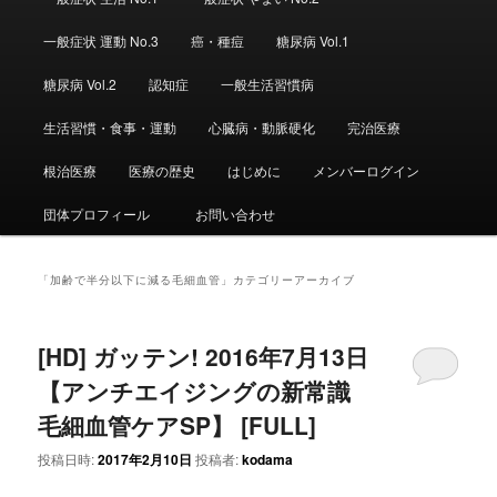
ュ
ー
一般症状 運動 No.3
癌・種痘
糖尿病 Vol.1
糖尿病 Vol.2
認知症
一般生活習慣病
生活習慣・食事・運動
心臓病・動脈硬化
完治医療
根治医療
医療の歴史
はじめに
メンバーログイン
団体プロフィール
お問い合わせ
「
加齢で半分以下に減る毛細血管
」カテゴリーアーカイブ
[HD] ガッテン! 2016年7月13日
【アンチエイジングの新常識
毛細血管ケアSP】 [FULL]
投稿日時:
2017年2月10日
投稿者:
kodama