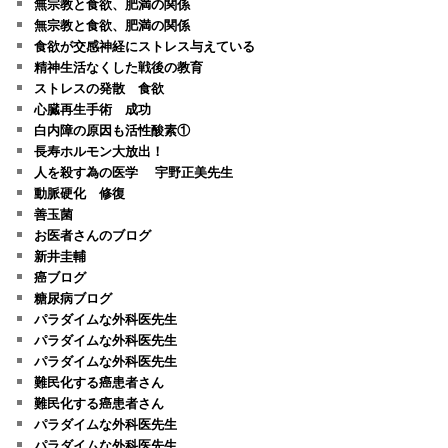
無宗教と食欲、肥満の関係
無宗教と食欲、肥満の関係
食欲が交感神経にストレス与えている
精神生活なくした戦後の教育
ストレスの発散 食欲
心臓再生手術 成功
白内障の原因も活性酸素①
長寿ホルモン大放出！
人を殺す為の医学 宇野正美先生
動脈硬化 修復
善玉菌
お医者さんのブログ
新井圭輔
癌ブログ
糖尿病ブログ
パラダイムな外科医先生
パラダイムな外科医先生
パラダイムな外科医先生
難民化する癌患者さん
難民化する癌患者さん
パラダイムな外科医先生
パラダイムな外科医先生