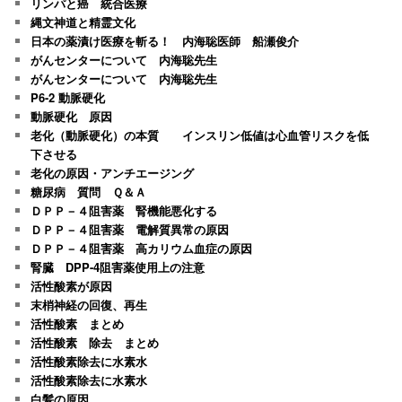
リンパと癌 統合医療
縄文神道と精霊文化
日本の薬漬け医療を斬る！ 内海聡医師 船瀬俊介
がんセンターについて 内海聡先生
がんセンターについて 内海聡先生
P6-2 動脈硬化
動脈硬化 原因
老化（動脈硬化）の本質 インスリン低値は心血管リスクを低
下させる
老化の原因・アンチエージング
糖尿病 質問 Ｑ＆Ａ
ＤＰＰ－４阻害薬 腎機能悪化する
ＤＰＰ－４阻害薬 電解質異常の原因
ＤＰＰ－４阻害薬 高カリウム血症の原因
腎臓 DPP-4阻害薬使用上の注意
活性酸素が原因
末梢神経の回復、再生
活性酸素 まとめ
活性酸素 除去 まとめ
活性酸素除去に水素水
活性酸素除去に水素水
白髪の原因