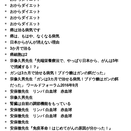
おからダイエット
おからダイエット
おからダイエット
おからダイエット
癌は治る病気です
癌は、もはや、なくなる病気
日本からがんが消えない理由
3か月で治る
癌細胞は2
宗像久男先生『先端栄養療法で、やっぱり日本から、がんは5年
で消滅する！？』
ガンは3カ月で治せる病気！ブドウ糖はガンの餌だった」
宗像久男先生「ガンは3カ月で治せる病気！ブドウ糖はガンの餌
だった」 ワールドフォーラム2016年9月
安保徹先生 リンパ 白血球 赤血球
宗像久男先生
腎臓は自前の調節機能をもっている
安保徹先生 リンパ 白血球 赤血球
安保徹先生 リンパ 白血球 赤血球
安保徹先生
安保徹先生『免疫革命！はじめてがんの原因が分かった！』