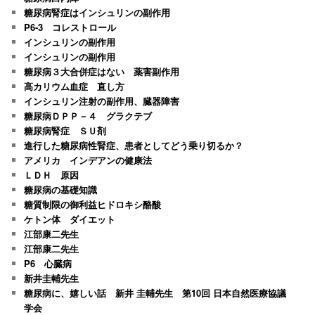
糖尿病腎症はインシュリンの副作用
P6-3 コレストロール
インシュリンの副作用
インシュリンの副作用
糖尿病３大合併症はない 薬害副作用
高カリウム血症 直し方
インシュリン注射の副作用、臓器障害
糖尿病ＤＰＰ－４ グラクテブ
糖尿病腎症 ＳＵ剤
進行した糖尿病性腎症、患者としてどう乗り切るか？
アメリカ インデアンの健康法
ＬＤＨ 原因
糖尿病の基礎知識
糖質制限の御利益ヒドロキシ酪酸
ケトン体 ダイエット
江部康二先生
江部康二先生
P6 心臓病
新井圭輔先生
糖尿病に、嬉しい話 新井 圭輔先生 第10回 日本自然医療協議
学会