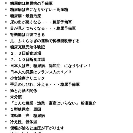
歯周病は糖尿病の予備軍
糖尿病は癌になりやすい－高血糖
糖尿病・最新治療
尿の出が悪くなる・・・糖尿予備軍
目が見えづらくなる・・・糖尿予備軍
腎機能は回復できる
足、ふくらはぎの運動で腎機能改善する
糖尿克服完治体験記
２，３日断食道場
７、１０日断食道場
日本人は癌、糖尿病、認知症 になりやすい！
日本人の膵臓はフランス人の１／３
少食治療クリニック
手足のしびれ、冷える・・・糖尿予備軍
癌とお酒の関係
未分類
「こんな農業・漁業・畜産はいらない」 船瀬俊介
１型糖尿病 原因
運動量 癌 糖尿病
冷え性、低体温
便秘が治ると血圧が下がります