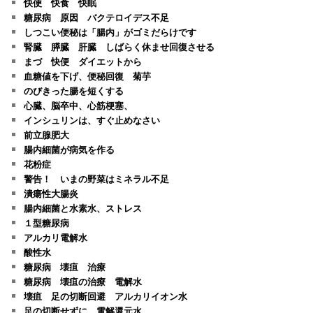
快便 快食 快眠
糖尿病 原因 バクテロイデス不足
しつこい便秘は「腸内」がゴミだらけです
腎臓 膵臓 肝臓 しばらく休ませ回復させる
まづ 快便 ダイエットから
血糖値を下げ、便秘回復 菊芋
のびきった腸を短くする
心臓、脳卒中、心筋梗塞、
インシュリンは、すぐ止めなさい
前立腺肥大
腸内細菌が病気を作る
花粉症
警告！ いまの野菜はミネラル不足
潰瘍性大腸炎
腸内細菌と水素水、ストレス
１型糖尿病
アルカリ電解水
酸性水
糖尿病 壊疽 治療
糖尿病 壊疽の治療 電解水
壊疽 足の切断回避 アルカリイオン水
足の切断せずに 電解還元水