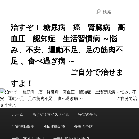
メ
サ
イ
ブ
検
ン
コ
索
コ
ン
治すぞ！ 糖尿病 癌 腎臓病 高
ン
テ
血圧 認知症 生活習慣病 ～悩
テ
ン
ン
ツ
み、不安、運動不足、足の筋肉不
ツ
へ
へ
移
足 、食べ過ぎ病 ～
移
動
動
ご自分で治せま
すよ！
メ
ホーム
治すぞ！マイスタイル
宇宙の生活
イ
ン
宇宙波動医学
Rife波動治療
介護の予防
メ
ニ
一般症状 生活 No.1
一般症状 やまい No.2