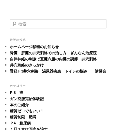
検
索
最近の投稿
ホームページ移転のお知らせ
腎臓 肝臓の井穴刺絡での治し方 ぎんなん治療院
自律神経の刺激で五臓六腑の内臓の調節 井穴刺絡
井穴刺絡のきっかけ
腎経Ｆ3井穴刺絡 泌尿器疾患 トイレの悩み 講習会
カテゴリー
P 8 癌
ガン克服完治体験記
本のご紹介
糖質ゼロでもいい！
糖質制限 肥満
Ｐ4 糖尿病
１日１食は万病を治す