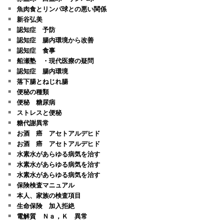
魚肉食とリンパ球との悪い関係
新谷弘美
認知症 予防
認知症 腸内環境から改善
認知症 食事
船瀬塾 ・現代医療の疑問
認知症 腸内環境
落下腸とねじれ腸
便秘の種類
便秘 糖尿病
ストレスと便秘
糖代謝異常
お酒 癌 アセトアルデヒド
お酒 癌 アセトアルデヒド
水素水があらゆる病気を治す
水素水があらゆる病気を治す
水素水があらゆる病気を治す
保険検査マニュアル
本人、家族の検査項目
生命保険 加入拒絶
電解質 Ｎａ，Ｋ 異常