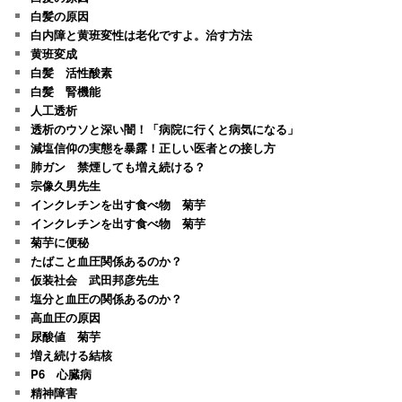
白髪の原因
白内障と黄班変性は老化ですよ。治す方法
黄班変成
白髪 活性酸素
白髪 腎機能
人工透析
透析のウソと深い闇！「病院に行くと病気になる」
減塩信仰の実態を暴露！正しい医者との接し方
肺ガン 禁煙しても増え続ける？
宗像久男先生
インクレチンを出す食べ物 菊芋
インクレチンを出す食べ物 菊芋
菊芋に便秘
たばこと血圧関係あるのか？
仮装社会 武田邦彦先生
塩分と血圧の関係あるのか？
高血圧の原因
尿酸値 菊芋
増え続ける結核
P6 心臓病
精神障害