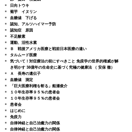
日向トウキ
菊芋 イヌリン
血糖値 下げる
認知、アルツハイマー予防
認知症 原因
不足酸素
運動、活性水素
Ｂ 戦後アメリカ医療と戦前日本医療の違い
タルムード医療
気づいて！対症療法の前にすべきこと 免疫学の世界的権威が解
き明かす 38億年の生命史に基づく究極の健康法 （ 安保 徹）
Ａ 長寿の遺伝子
血糖値 測定
「巨大医療利権を斬る」船瀬俊介
１０年生存率９５％の患者会
１０年生存率９５％の患者会
患者会
はじめに
免疫力
自律神経と自己治癒力の関係
自律神経と自己治癒力の関係