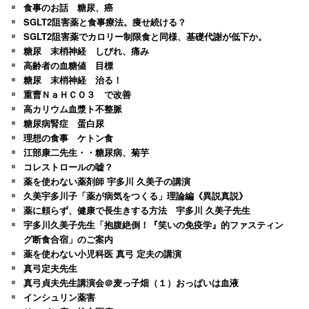
食事のお話 糖尿、癌
SGLT2阻害薬と食事療法。痩せ続ける？
SGLT2阻害薬でカロリー制限食と同様、基礎代謝が低下か。
糖尿 末梢神経 しびれ、痛み
高齢者の血糖値 目標
糖尿 末梢神経 治る！
重曹ＮａＨＣＯ３ で改善
高カリウム血漿ト不整脈
糖尿病腎症 蛋白尿
理想の食事 ケトン食
江部康二先生・・糖尿病、菊芋
コレストロールの嘘？
薬を使わない薬剤師 宇多川 久美子の講演
久美宇多川子「薬が病気をつくる」理論編《異説真説》
薬に頼らず、健康で長生きする方法 宇多川 久美子先生
宇多川久美子先生「抱腹絶倒！『笑いの免疫学』的ファスティン
グ断食合宿」のご案内
薬を使わない小児科医 真弓 定夫の講演
真弓定夫先生
真弓貞夫先生講演会＠麦っ子畑（１）おっぱいは血液
インシュリン薬害