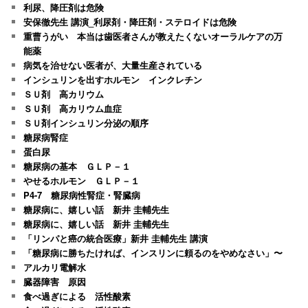
利尿、降圧剤は危険
安保徹先生 講演_利尿剤・降圧剤・ステロイドは危険
重曹うがい 本当は歯医者さんが教えたくないオーラルケアの万
能薬
病気を治せない医者が、大量生産されている
インシュリンを出すホルモン インクレチン
ＳＵ剤 高カリウム
ＳＵ剤 高カリウム血症
ＳＵ剤インシュリン分泌の順序
糖尿病腎症
蛋白尿
糖尿病の基本 ＧＬＰ－１
やせるホルモン ＧＬＰ－１
P4-7 糖尿病性腎症・腎臓病
糖尿病に、嬉しい話 新井 圭輔先生
糖尿病に、嬉しい話 新井 圭輔先生
「リンパと癌の統合医療」新井 圭輔先生 講演
「糖尿病に勝ちたければ、インスリンに頼るのをやめなさい」〜
アルカリ電解水
臓器障害 原因
食べ過ぎによる 活性酸素