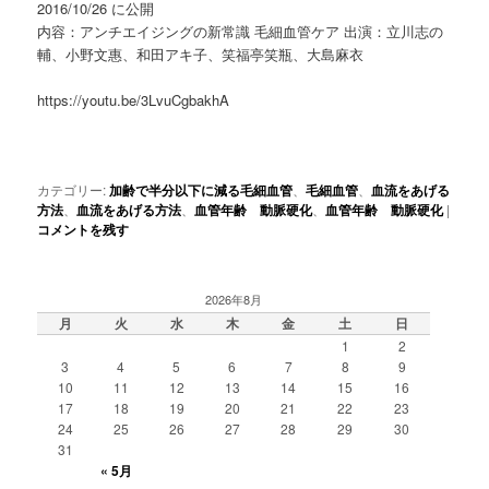
2016/10/26 に公開
内容：アンチエイジングの新常識 毛細血管ケア 出演：立川志の
輔、小野文惠、和田アキ子、笑福亭笑瓶、大島麻衣
https://youtu.be/3LvuCgbakhA
カテゴリー:
加齢で半分以下に減る毛細血管
、
毛細血管
、
血流をあげる
方法
、
血流をあげる方法
、
血管年齢 動脈硬化
、
血管年齢 動脈硬化
|
コメントを残す
2026年8月
月
火
水
木
金
土
日
1
2
3
4
5
6
7
8
9
10
11
12
13
14
15
16
17
18
19
20
21
22
23
24
25
26
27
28
29
30
31
« 5月