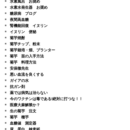
水素風呂 お奨め
水素水発生器 お奨め
糖尿病 ブログ
夜間高血糖
腎機能回復 イヌリン
イヌリン 便秘
菊芋焼酎
菊芋チップ、粉末
菊芋栽培・畑、プランター
菊芋 苗の入手方法
菊芋 料理方法
安保徹先生
悪い血流を良くする
ガイアの水
抗ガン剤
薬では病気は治らない
今のワクチンは毒である!絶対に打つな！！
医療大麻解禁か？
生の菊芋 注文
菊芋 種芋
血糖値 測定器
尿 蛋白 検査紙