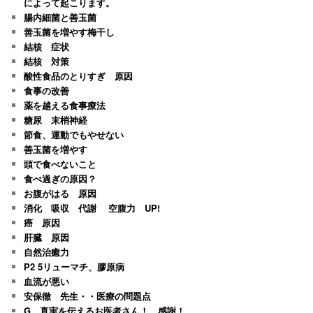
によって起こります。
腸内細菌と善玉菌
善玉菌を増やす梅干し
結核 症状
結核 対策
酸性食品のとりすぎ 原因
食事の改善
薬を越える食事療法
糖尿 末梢神経
節食、運動でもやせない
善玉菌を増やす
頭で食べないこと
食べ過ぎの原因？
お腹がはる 原因
消化 吸収 代謝 空腹力 UP!
癌 原因
肝臓 原因
自然治癒力
P2 5リューマチ、膠原病
血流が悪い
安保徹 先生・・医療の問題点
G 真実を伝えるお医者さん！ 感謝！