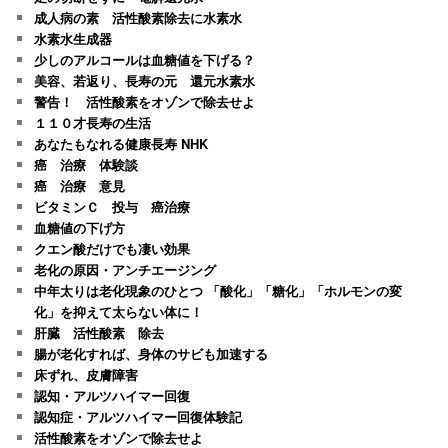
成人病の素 活性酸素除去に水素水
水素水生成器
少しのアルコールは血糖値を下げる？
美容、若返り、長寿の元 還元水素水
警告！ 活性酸素をオゾンで除去せよ
１１０才長寿の生活
あなたもなれる健康長寿 NHK
癌 治療 体験談
癌 治療 意見
ビタミンＣ 投与 癌治療
血糖値の下げ方
クエン酸だけでも凄い効果
老化の原因・アンチエージング
中年太りは老化現象のひとつ 「酸化」「糖化」「ホルモンの変
化」を抑えて太らない体に！
肝臓 活性酸素 除去
腸が老化すれば、身体のサビも加速する
床ずれ、皮膚障害
認知・アルツハイマー回復
認知症・アルツハイマー回復体験記
活性酸素をオゾンで除去せよ