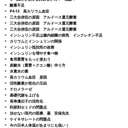
酸素不足
P4-13 高カリウム血症
三大合併症の原因 アルドース還元酵素
三大合併症の原因 アルドース還元酵素
三大合併症の原因 アルドース還元酵素
インシュリン不足は腸内細菌の病気 インクレチン不足
カリウムとインシュリンの関係
インシュリン抵抗性の改善
インシュリンを増やす食べ物
食用重曹をもっと使おう
炭酸水（重曹＋クエン酸）作り方
水素水の素
高カリウム血症 原因
活性酸素が老化の元凶
テロメラーゼ
基礎代謝を上げる
長寿遺伝子の活性化
利尿剤セミドの問題点
治せない現代の医療、薬 安保先生
ケイキサレートの問題点
今の日本人体温があまりにも低い｜