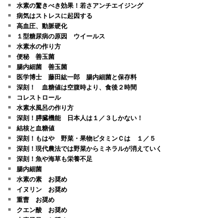
水素の驚きべき効果！若さアンチエイジング
病気はストレスに起因する
高血圧、動脈硬化
１型糖尿病の原因 ウイールス
水素水の作り方
便秘 善玉菌
腸内細菌 善玉菌
医学博士 藤田紘一郎 腸内細菌と保存料
深刻！ 血糖値は空腹時より、食後２時間
コレストロール
水素水風呂の作り方
深刻！膵臓機能 日本人は１／３しかない！
結核と血糖値
深刻！もはや 野菜・果物ビタミンＣは １／５
深刻！現代農法では野菜からミネラルが消えていく
深刻！魚や海草も栄養不足
腸内細菌
水素の素 お奨め
イヌリン お奨め
重曹 お奨め
クエン酸 お奨め