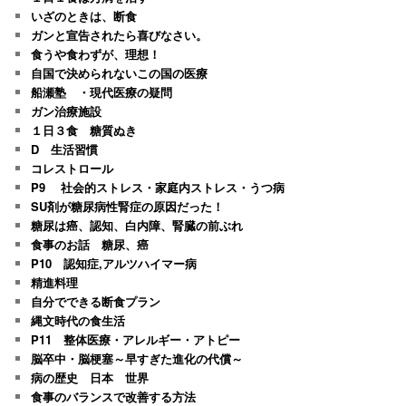
いざのときは、断食
ガンと宣告されたら喜びなさい。
食うや食わずが、理想！
自国で決められないこの国の医療
船瀬塾 ・現代医療の疑問
ガン治療施設
１日３食 糖質ぬき
D 生活習慣
コレストロール
P9 社会的ストレス・家庭内ストレス・うつ病
SU剤が糖尿病性腎症の原因だった！
糖尿は癌、認知、白内障、腎臓の前ぶれ
食事のお話 糖尿、癌
P10 認知症,アルツハイマー病
精進料理
自分でできる断食プラン
縄文時代の食生活
P11 整体医療・アレルギー・アトピー
脳卒中・脳梗塞～早すぎた進化の代償～
病の歴史 日本 世界
食事のバランスで改善する方法