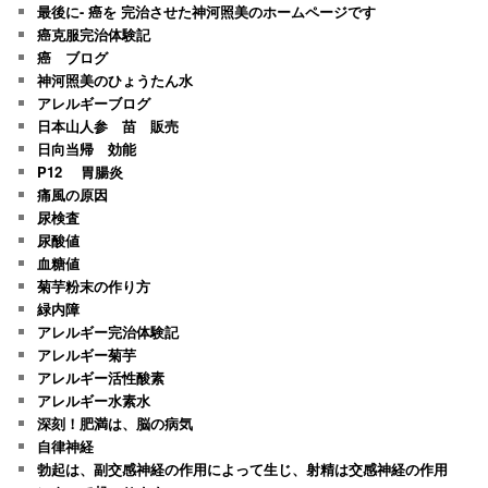
最後に- 癌を 完治させた神河照美のホームページです
癌克服完治体験記
癌 ブログ
神河照美のひょうたん水
アレルギーブログ
日本山人参 苗 販売
日向当帰 効能
P12 胃腸炎
痛風の原因
尿検査
尿酸値
血糖値
菊芋粉末の作り方
緑内障
アレルギー完治体験記
アレルギー菊芋
アレルギー活性酸素
アレルギー水素水
深刻！肥満は、脳の病気
自律神経
勃起は、副交感神経の作用によって生じ、射精は交感神経の作用