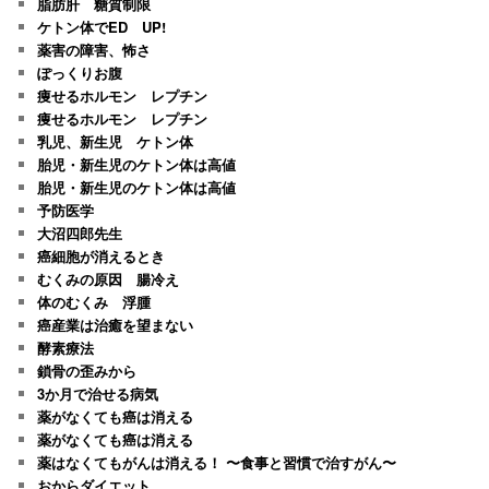
脂肪肝 糖質制限
ケトン体でED UP!
薬害の障害、怖さ
ぽっくりお腹
痩せるホルモン レプチン
痩せるホルモン レプチン
乳児、新生児 ケトン体
胎児・新生児のケトン体は高値
胎児・新生児のケトン体は高値
予防医学
大沼四郎先生
癌細胞が消えるとき
むくみの原因 腸冷え
体のむくみ 浮腫
癌産業は治癒を望まない
酵素療法
鎖骨の歪みから
3か月で治せる病気
薬がなくても癌は消える
薬がなくても癌は消える
薬はなくてもがんは消える！ 〜食事と習慣で治すがん〜
おからダイエット