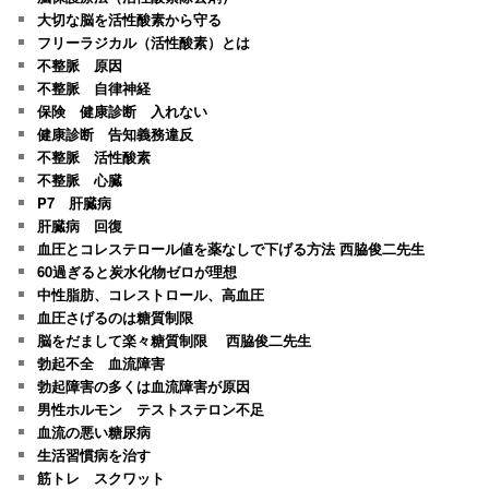
大切な脳を活性酸素から守る
フリーラジカル（活性酸素）とは
不整脈 原因
不整脈 自律神経
保険 健康診断 入れない
健康診断 告知義務違反
不整脈 活性酸素
不整脈 心臓
P7 肝臓病
肝臓病 回復
血圧とコレステロール値を薬なしで下げる方法 西脇俊二先生
60過ぎると炭水化物ゼロが理想
中性脂肪、コレストロール、高血圧
血圧さげるのは糖質制限
脳をだまして楽々糖質制限 西脇俊二先生
勃起不全 血流障害
勃起障害の多くは血流障害が原因
男性ホルモン テストステロン不足
血流の悪い糖尿病
生活習慣病を治す
筋トレ スクワット