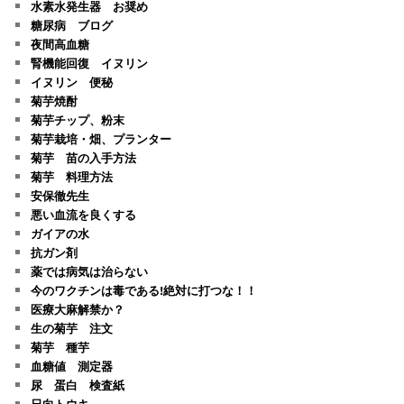
水素水発生器 お奨め
糖尿病 ブログ
夜間高血糖
腎機能回復 イヌリン
イヌリン 便秘
菊芋焼酎
菊芋チップ、粉末
菊芋栽培・畑、プランター
菊芋 苗の入手方法
菊芋 料理方法
安保徹先生
悪い血流を良くする
ガイアの水
抗ガン剤
薬では病気は治らない
今のワクチンは毒である!絶対に打つな！！
医療大麻解禁か？
生の菊芋 注文
菊芋 種芋
血糖値 測定器
尿 蛋白 検査紙
日向トウキ