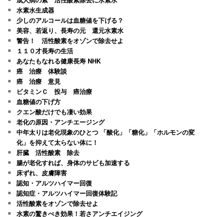
水素水生成器
少しのアルコールは血糖値を下げる？
美容、若返り、長寿の元 還元水素水
警告！ 活性酸素をオゾンで除去せよ
１１０才長寿の生活
あなたもなれる健康長寿 NHK
癌 治療 体験談
癌 治療 意見
ビタミンＣ 投与 癌治療
血糖値の下げ方
クエン酸だけでも凄い効果
老化の原因・アンチエージング
中年太りは老化現象のひとつ 「酸化」「糖化」「ホルモンの変
化」を抑えて太らない体に！
肝臓 活性酸素 除去
腸が老化すれば、身体のサビも加速する
床ずれ、皮膚障害
認知・アルツハイマー回復
認知症・アルツハイマー回復体験記
活性酸素をオゾンで除去せよ
水素の驚きべき効果！若さアンチエイジング