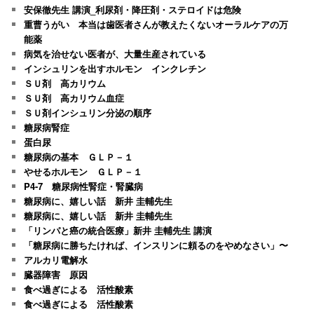
安保徹先生 講演_利尿剤・降圧剤・ステロイドは危険
重曹うがい 本当は歯医者さんが教えたくないオーラルケアの万
能薬
病気を治せない医者が、大量生産されている
インシュリンを出すホルモン インクレチン
ＳＵ剤 高カリウム
ＳＵ剤 高カリウム血症
ＳＵ剤インシュリン分泌の順序
糖尿病腎症
蛋白尿
糖尿病の基本 ＧＬＰ－１
やせるホルモン ＧＬＰ－１
P4-7 糖尿病性腎症・腎臓病
糖尿病に、嬉しい話 新井 圭輔先生
糖尿病に、嬉しい話 新井 圭輔先生
「リンパと癌の統合医療」新井 圭輔先生 講演
「糖尿病に勝ちたければ、インスリンに頼るのをやめなさい」〜
アルカリ電解水
臓器障害 原因
食べ過ぎによる 活性酸素
食べ過ぎによる 活性酸素