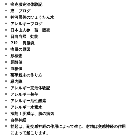
癌克服完治体験記
癌 ブログ
神河照美のひょうたん水
アレルギーブログ
日本山人参 苗 販売
日向当帰 効能
P12 胃腸炎
痛風の原因
尿検査
尿酸値
血糖値
菊芋粉末の作り方
緑内障
アレルギー完治体験記
アレルギー菊芋
アレルギー活性酸素
アレルギー水素水
深刻！肥満は、脳の病気
自律神経
勃起は、副交感神経の作用によって生じ、射精は交感神経の作用
によって起こります。