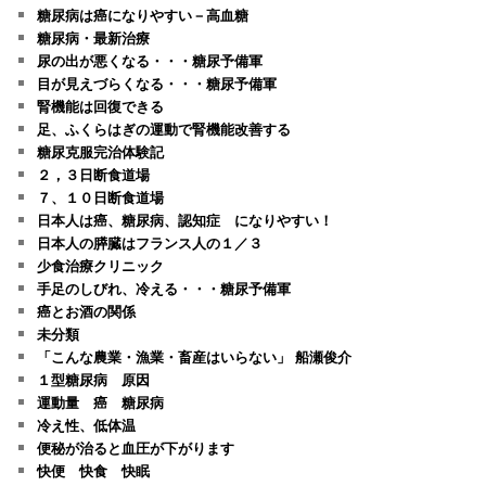
糖尿病は癌になりやすい－高血糖
糖尿病・最新治療
尿の出が悪くなる・・・糖尿予備軍
目が見えづらくなる・・・糖尿予備軍
腎機能は回復できる
足、ふくらはぎの運動で腎機能改善する
糖尿克服完治体験記
２，３日断食道場
７、１０日断食道場
日本人は癌、糖尿病、認知症 になりやすい！
日本人の膵臓はフランス人の１／３
少食治療クリニック
手足のしびれ、冷える・・・糖尿予備軍
癌とお酒の関係
未分類
「こんな農業・漁業・畜産はいらない」 船瀬俊介
１型糖尿病 原因
運動量 癌 糖尿病
冷え性、低体温
便秘が治ると血圧が下がります
快便 快食 快眠