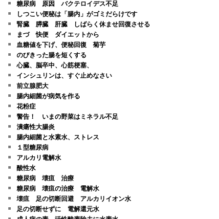
糖尿病 原因 バクテロイデス不足
しつこい便秘は「腸内」がゴミだらけです
腎臓 膵臓 肝臓 しばらく休ませ回復させる
まづ 快便 ダイエットから
血糖値を下げ、便秘回復 菊芋
のびきった腸を短くする
心臓、脳卒中、心筋梗塞、
インシュリンは、すぐ止めなさい
前立腺肥大
腸内細菌が病気を作る
花粉症
警告！ いまの野菜はミネラル不足
潰瘍性大腸炎
腸内細菌と水素水、ストレス
１型糖尿病
アルカリ電解水
酸性水
糖尿病 壊疽 治療
糖尿病 壊疽の治療 電解水
壊疽 足の切断回避 アルカリイオン水
足の切断せずに 電解還元水
成人病の素 活性酸素除去に水素水