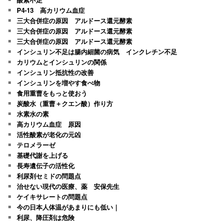
P4-13 高カリウム血症
三大合併症の原因 アルドース還元酵素
三大合併症の原因 アルドース還元酵素
三大合併症の原因 アルドース還元酵素
インシュリン不足は腸内細菌の病気 インクレチン不足
カリウムとインシュリンの関係
インシュリン抵抗性の改善
インシュリンを増やす食べ物
食用重曹をもっと使おう
炭酸水（重曹＋クエン酸）作り方
水素水の素
高カリウム血症 原因
活性酸素が老化の元凶
テロメラーゼ
基礎代謝を上げる
長寿遺伝子の活性化
利尿剤セミドの問題点
治せない現代の医療、薬 安保先生
ケイキサレートの問題点
今の日本人体温があまりにも低い｜
利尿、降圧剤は危険