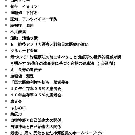
菊芋 イヌリン
血糖値 下げる
認知、アルツハイマー予防
認知症 原因
不足酸素
運動、活性水素
Ｂ 戦後アメリカ医療と戦前日本医療の違い
タルムード医療
気づいて！対症療法の前にすべきこと 免疫学の世界的権威が解
き明かす 38億年の生命史に基づく究極の健康法 （ 安保 徹）
Ａ 長寿の遺伝子
血糖値 測定
「巨大医療利権を斬る」船瀬俊介
１０年生存率９５％の患者会
１０年生存率９５％の患者会
患者会
はじめに
免疫力
自律神経と自己治癒力の関係
自律神経と自己治癒力の関係
最後に- 癌を 完治させた神河照美のホームページです