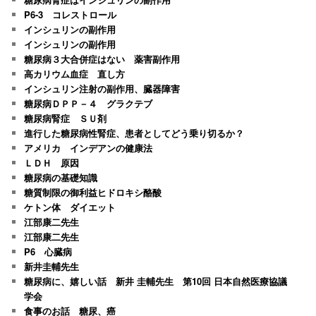
P6-3 コレストロール
インシュリンの副作用
インシュリンの副作用
糖尿病３大合併症はない 薬害副作用
高カリウム血症 直し方
インシュリン注射の副作用、臓器障害
糖尿病ＤＰＰ－４ グラクテブ
糖尿病腎症 ＳＵ剤
進行した糖尿病性腎症、患者としてどう乗り切るか？
アメリカ インデアンの健康法
ＬＤＨ 原因
糖尿病の基礎知識
糖質制限の御利益ヒドロキシ酪酸
ケトン体 ダイエット
江部康二先生
江部康二先生
P6 心臓病
新井圭輔先生
糖尿病に、嬉しい話 新井 圭輔先生 第10回 日本自然医療協議
学会
食事のお話 糖尿、癌