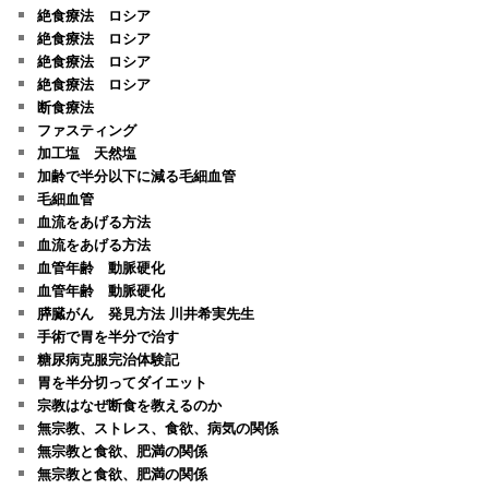
絶食療法 ロシア
絶食療法 ロシア
絶食療法 ロシア
絶食療法 ロシア
断食療法
ファスティング
加工塩 天然塩
加齢で半分以下に減る毛細血管
毛細血管
血流をあげる方法
血流をあげる方法
血管年齢 動脈硬化
血管年齢 動脈硬化
膵臓がん 発見方法 川井希実先生
手術で胃を半分で治す
糖尿病克服完治体験記
胃を半分切ってダイエット
宗教はなぜ断食を教えるのか
無宗教、ストレス、食欲、病気の関係
無宗教と食欲、肥満の関係
無宗教と食欲、肥満の関係