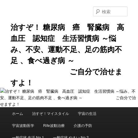
メ
サ
イ
ブ
検
ン
コ
索
コ
ン
治すぞ！ 糖尿病 癌 腎臓病 高
ン
テ
血圧 認知症 生活習慣病 ～悩
テ
ン
ン
ツ
み、不安、運動不足、足の筋肉不
ツ
へ
へ
移
足 、食べ過ぎ病 ～
移
動
動
ご自分で治せま
すよ！
メ
ホーム
治すぞ！マイスタイル
宇宙の生活
イ
ン
宇宙波動医学
Rife波動治療
介護の予防
メ
ニ
一般症状 生活 No.1
一般症状 やまい No.2