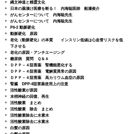
縄文神道と精霊文化
日本の薬漬け医療を斬る！ 内海聡医師 船瀬俊介
がんセンターについて 内海聡先生
がんセンターについて 内海聡先生
P6-2 動脈硬化
動脈硬化 原因
老化（動脈硬化）の本質 インスリン低値は心血管リスクを低
下させる
老化の原因・アンチエージング
糖尿病 質問 Ｑ＆Ａ
ＤＰＰ－４阻害薬 腎機能悪化する
ＤＰＰ－４阻害薬 電解質異常の原因
ＤＰＰ－４阻害薬 高カリウム血症の原因
腎臓 DPP-4阻害薬使用上の注意
活性酸素が原因
末梢神経の回復、再生
活性酸素 まとめ
活性酸素 除去 まとめ
活性酸素除去に水素水
活性酸素除去に水素水
白髪の原因
白髪の原因