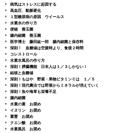
病気はストレスに起因する
高血圧、動脈硬化
１型糖尿病の原因 ウイールス
水素水の作り方
便秘 善玉菌
腸内細菌 善玉菌
医学博士 藤田紘一郎 腸内細菌と保存料
深刻！ 血糖値は空腹時より、食後２時間
コレストロール
水素水風呂の作り方
深刻！膵臓機能 日本人は１／３しかない！
結核と血糖値
深刻！もはや 野菜・果物ビタミンＣは １／５
深刻！現代農法では野菜からミネラルが消えていく
深刻！魚や海草も栄養不足
腸内細菌
水素の素 お奨め
イヌリン お奨め
重曹 お奨め
クエン酸 お奨め
水素風呂 お奨め