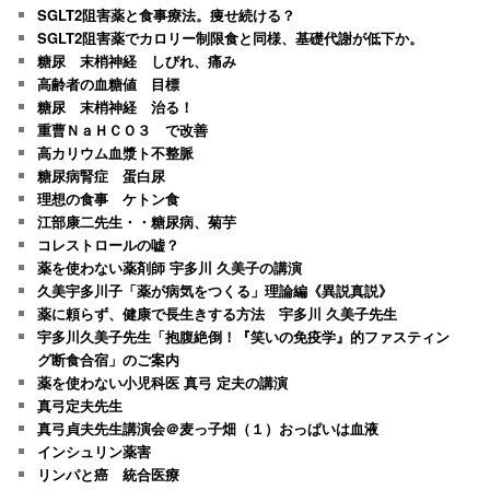
SGLT2阻害薬と食事療法。痩せ続ける？
SGLT2阻害薬でカロリー制限食と同様、基礎代謝が低下か。
糖尿 末梢神経 しびれ、痛み
高齢者の血糖値 目標
糖尿 末梢神経 治る！
重曹ＮａＨＣＯ３ で改善
高カリウム血漿ト不整脈
糖尿病腎症 蛋白尿
理想の食事 ケトン食
江部康二先生・・糖尿病、菊芋
コレストロールの嘘？
薬を使わない薬剤師 宇多川 久美子の講演
久美宇多川子「薬が病気をつくる」理論編《異説真説》
薬に頼らず、健康で長生きする方法 宇多川 久美子先生
宇多川久美子先生「抱腹絶倒！『笑いの免疫学』的ファスティン
グ断食合宿」のご案内
薬を使わない小児科医 真弓 定夫の講演
真弓定夫先生
真弓貞夫先生講演会＠麦っ子畑（１）おっぱいは血液
インシュリン薬害
リンパと癌 統合医療