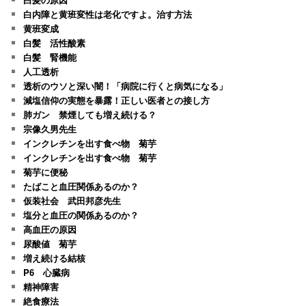
白内障と黄班変性は老化ですよ。治す方法
黄班変成
白髪 活性酸素
白髪 腎機能
人工透析
透析のウソと深い闇！「病院に行くと病気になる」
減塩信仰の実態を暴露！正しい医者との接し方
肺ガン 禁煙しても増え続ける？
宗像久男先生
インクレチンを出す食べ物 菊芋
インクレチンを出す食べ物 菊芋
菊芋に便秘
たばこと血圧関係あるのか？
仮装社会 武田邦彦先生
塩分と血圧の関係あるのか？
高血圧の原因
尿酸値 菊芋
増え続ける結核
P6 心臓病
精神障害
絶食療法