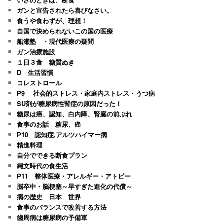
ガンと宣告されたら喜びなさい。
食うや食わずが、理想！
自国で決められないこの国の医療
船瀬塾 ・現代医療の疑問
ガン治療施設
１日３食 糖質ぬき
D 生活習慣
コレストロール
P9 社会的ストレス・家庭内ストレス・うつ病
SU剤が糖尿病性腎症の原因だった！
糖尿は癌、認知、白内障、腎臓の前ぶれ
食事のお話 糖尿、癌
P10 認知症,アルツハイマー病
精進料理
自分でできる断食プラン
縄文時代の食生活
P11 整体医療・アレルギー・アトピー
脳卒中・脳梗塞～早すぎた進化の代償～
病の歴史 日本 世界
食事のバランスで改善する方法
歯周病は糖尿病の予備軍