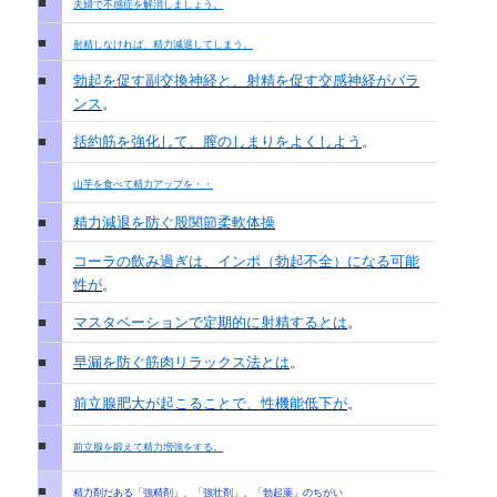
■
夫婦で不感症を解消しましょう。
■
射精しなければ、精力減退してしまう。
■
勃起を促す副交換神経と、射精を促す交感神経がバラ
ンス
。
■
括約筋を強化して、膣のしまりをよくしよう
。
山芋を食べて精力アップを・・
■
精力減退を防ぐ股関節柔軟体操
■
コーラの飲み過ぎは、インポ（勃起不全）になる可能
性が
。
■
マスタベーションで定期的に射精するとは
。
■
早漏を防ぐ筋肉リラックス法とは
。
■
前立腺肥大が起こることで、性機能低下が
。
■
前立腺を鍛えて精力増強をする。
■
精力剤だある「強精剤」、「強壮剤」、「勃起薬」のちがい