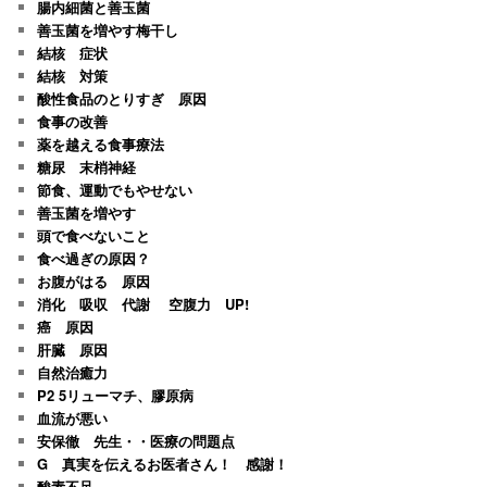
腸内細菌と善玉菌
善玉菌を増やす梅干し
結核 症状
結核 対策
酸性食品のとりすぎ 原因
食事の改善
薬を越える食事療法
糖尿 末梢神経
節食、運動でもやせない
善玉菌を増やす
頭で食べないこと
食べ過ぎの原因？
お腹がはる 原因
消化 吸収 代謝 空腹力 UP!
癌 原因
肝臓 原因
自然治癒力
P2 5リューマチ、膠原病
血流が悪い
安保徹 先生・・医療の問題点
G 真実を伝えるお医者さん！ 感謝！
酸素不足