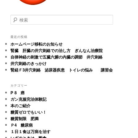
検
索
最近の投稿
ホームページ移転のお知らせ
腎臓 肝臓の井穴刺絡での治し方 ぎんなん治療院
自律神経の刺激で五臓六腑の内臓の調節 井穴刺絡
井穴刺絡のきっかけ
腎経Ｆ3井穴刺絡 泌尿器疾患 トイレの悩み 講習会
カテゴリー
P 8 癌
ガン克服完治体験記
本のご紹介
糖質ゼロでもいい！
糖質制限 肥満
Ｐ4 糖尿病
１日１食は万病を治す
いざのときは、断食