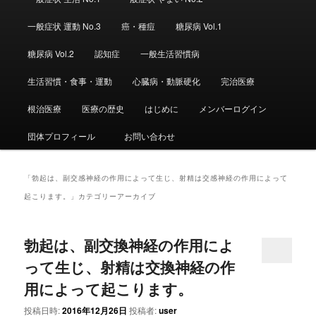
ュ
ー
一般症状 運動 No.3
癌・種痘
糖尿病 Vol.1
糖尿病 Vol.2
認知症
一般生活習慣病
生活習慣・食事・運動
心臓病・動脈硬化
完治医療
根治医療
医療の歴史
はじめに
メンバーログイン
団体プロフィール
お問い合わせ
「
勃起は、副交感神経の作用によって生じ、射精は交感神経の作用によって
起こります。
」カテゴリーアーカイブ
勃起は、副交換神経の作用によ
って生じ、射精は交換神経の作
用によって起こります。
投稿日時:
2016年12月26日
投稿者:
user