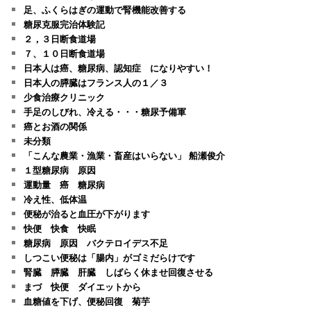
足、ふくらはぎの運動で腎機能改善する
糖尿克服完治体験記
２，３日断食道場
７、１０日断食道場
日本人は癌、糖尿病、認知症 になりやすい！
日本人の膵臓はフランス人の１／３
少食治療クリニック
手足のしびれ、冷える・・・糖尿予備軍
癌とお酒の関係
未分類
「こんな農業・漁業・畜産はいらない」 船瀬俊介
１型糖尿病 原因
運動量 癌 糖尿病
冷え性、低体温
便秘が治ると血圧が下がります
快便 快食 快眠
糖尿病 原因 バクテロイデス不足
しつこい便秘は「腸内」がゴミだらけです
腎臓 膵臓 肝臓 しばらく休ませ回復させる
まづ 快便 ダイエットから
血糖値を下げ、便秘回復 菊芋