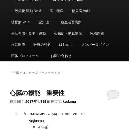
ュ
ー
一般症状 運動 No.3
癌・種痘
糖尿病 Vol.1
糖尿病 Vol.2
認知症
一般生活習慣病
生活習慣・食事・運動
心臓病・動脈硬化
完治医療
根治医療
医療の歴史
はじめに
メンバーログイン
団体プロフィール
お問い合わせ
「
心臓とは
」カテゴリーアーカイブ
心臓の機能 重要性
投稿日時:
2017年4月19日
投稿者:
kodama
RADWIMPS – 心臓 (LYRICS VIDEO)
Nights180
4 年前