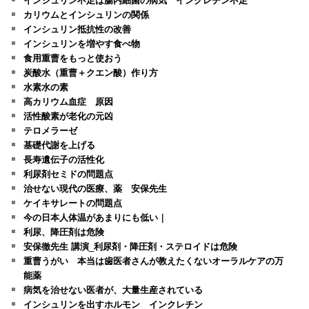
カリウムとインシュリンの関係
インシュリン抵抗性の改善
インシュリンを増やす食べ物
食用重曹をもっと使おう
炭酸水（重曹＋クエン酸）作り方
水素水の素
高カリウム血症 原因
活性酸素が老化の元凶
テロメラーゼ
基礎代謝を上げる
長寿遺伝子の活性化
利尿剤セミドの問題点
治せない現代の医療、薬 安保先生
ケイキサレートの問題点
今の日本人体温があまりにも低い｜
利尿、降圧剤は危険
安保徹先生 講演_利尿剤・降圧剤・ステロイドは危険
重曹うがい 本当は歯医者さんが教えたくないオーラルケアの万
能薬
病気を治せない医者が、大量生産されている
インシュリンを出すホルモン インクレチン