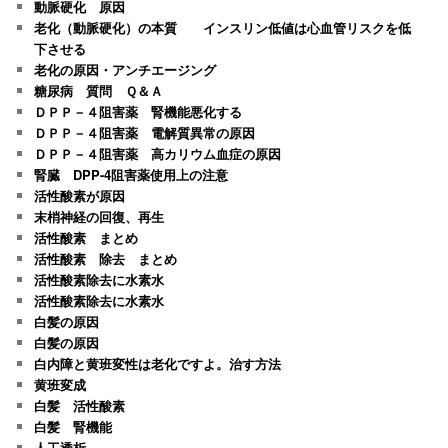
動脈硬化 原因
老化（動脈硬化）の本質 インスリン低値は心血管リスクを低
下させる
老化の原因・アンチエージング
糖尿病 質問 Ｑ＆Ａ
ＤＰＰ－４阻害薬 腎機能悪化する
ＤＰＰ－４阻害薬 電解質異常の原因
ＤＰＰ－４阻害薬 高カリウム血症の原因
腎臓 DPP-4阻害薬使用上の注意
活性酸素が原因
末梢神経の回復、再生
活性酸素 まとめ
活性酸素 除去 まとめ
活性酸素除去に水素水
活性酸素除去に水素水
白髪の原因
白髪の原因
白内障と黄班変性は老化ですよ。治す方法
黄班変成
白髪 活性酸素
白髪 腎機能
人工透析