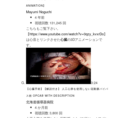
ANIMATION】
Mayumi Noguchi
4 年前
視聴回数 131,245 回
こちらもご覧下さい。
【
https://www.youtube.com/watch?v=0qzy_kvxrDo
】
は心音とリ
ンクさせた
心臓
の3Dアニメーションで
す。
3:24
【心臓手術】【解説付き】 人工心肺を使用しない冠動脈バイパ
ス術 OPCAB WITH DESCRIPTION
北海道循環器病院
4 か月前
視聴回数 3,800 回