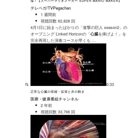
場！【スーパーマリオメーカー SUPER MARIO MAKER】
テレペガ/TVPegachan
1 週間前
視聴回数 62,828 回
4月1日に始まったばかりの「進撃の巨人 season2」の
オープニング Linked Horizonの「
心臓
を捧げよ！」を
完全再現した演奏コースが早くも …
0:33
正常な心臓の収縮・拡張と弁の動き
医療・健康番組チャンネル
2 年前
視聴回数 33,766 回