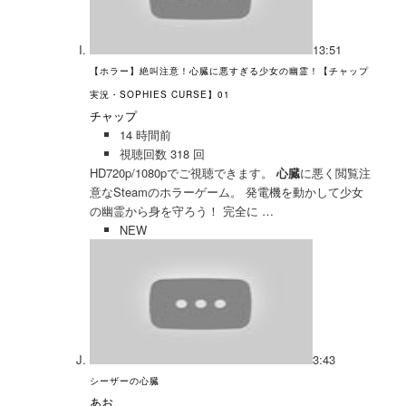
13:51
【ホラー】絶叫注意！心臓に悪すぎる少女の幽霊！【チャップ
実況・SOPHIES CURSE】01
チャップ
14 時間前
視聴回数 318 回
HD720p/1080pでご視聴できます。
心臓
に悪く閲覧注
意なSteamのホラーゲーム。 発電機を動かして少女
の幽霊から身を守ろう！ 完全に …
NEW
3:43
シーザーの心臓
あお