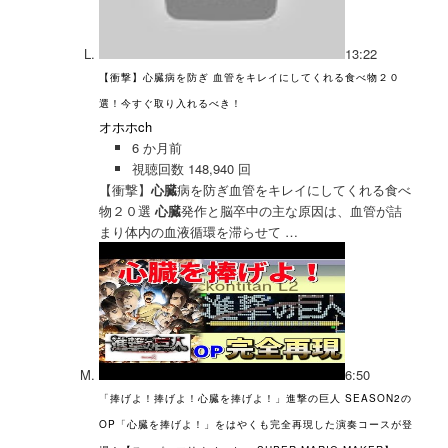
13:22
【衝撃】心臓病を防ぎ 血管をキレイにしてくれる食べ物２０
選！今すぐ取り入れるべき！
オホホch
6 か月前
視聴回数 148,940 回
【衝撃】
心臓
病を防ぎ血管をキレイにしてくれる食べ
物２０選
心臓
発作と脳卒中の主な原因は、血管が詰
まり体内の血液循環を滞らせて …
6:50
「捧げよ！捧げよ！心臓を捧げよ！」進撃の巨人 SEASON2の
OP「心臓を捧げよ！」をはやくも完全再現した演奏コースが登