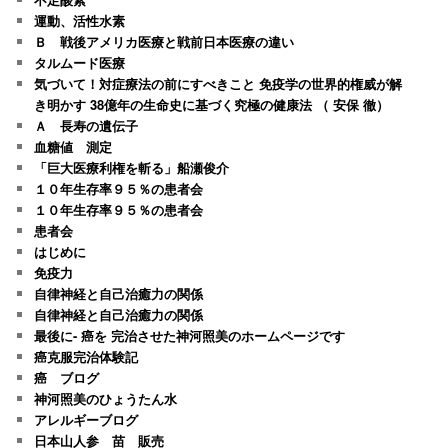
運動、活性水素
Ｂ 戦後アメリカ医療と戦前日本医療の違い
タルムード医療
気づいて！対症療法の前にすべきこと 免疫学の世界的権威が解
き明かす 38億年の生命史に基づく究極の健康法 （ 安保 徹）
Ａ 長寿の遺伝子
血糖値 測定
「巨大医療利権を斬る」船瀬俊介
１０年生存率９５％の患者会
１０年生存率９５％の患者会
患者会
はじめに
免疫力
自律神経と自己治癒力の関係
自律神経と自己治癒力の関係
最後に- 癌を 完治させた神河照美のホームページです
癌克服完治体験記
癌 ブログ
神河照美のひょうたん水
アレルギーブログ
日本山人参 苗 販売