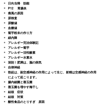
日向当帰 効能
P12 胃腸炎
痛風の原因
尿検査
尿酸値
血糖値
菊芋粉末の作り方
緑内障
アレルギー完治体験記
アレルギー菊芋
アレルギー活性酸素
アレルギー水素水
深刻！肥満は、脳の病気
自律神経
勃起は、副交感神経の作用によって生じ、射精は交感神経の作用
によって起こります。
腸内細菌と善玉菌
善玉菌を増やす梅干し
結核 症状
結核 対策
酸性食品のとりすぎ 原因