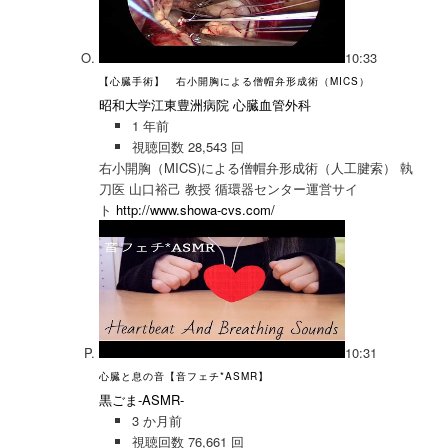
10:33
【心臓手術】 右小開胸による僧帽弁形成術（MICS）
昭和大学江東豊洲病院 心臓血管外科
1 年前
視聴回数 28,543 回
右小開胸（MICS)による僧帽弁形成術（人工腱索） 執
刀医 山口裕己 教授 循環器センター運営サイ
ト
http://www.showa-cvs.com/
10:31
心臓と息の音【音フェチ*ASMR】
黒ごま-ASMR-
3 か月前
視聴回数 76,661 回