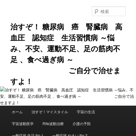
メ
サ
イ
ブ
検
ン
コ
索
コ
ン
治すぞ！ 糖尿病 癌 腎臓病 高
ン
テ
血圧 認知症 生活習慣病 ～悩
テ
ン
ン
ツ
み、不安、運動不足、足の筋肉不
ツ
へ
へ
移
足 、食べ過ぎ病 ～
移
動
動
ご自分で治せま
すよ！
メ
ホーム
治すぞ！マイスタイル
宇宙の生活
イ
ン
宇宙波動医学
Rife波動治療
介護の予防
メ
ニ
一般症状 生活 No.1
一般症状 やまい No.2