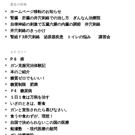
最近の投稿
ホームページ移転のお知らせ
腎臓 肝臓の井穴刺絡での治し方 ぎんなん治療院
自律神経の刺激で五臓六腑の内臓の調節 井穴刺絡
井穴刺絡のきっかけ
腎経Ｆ3井穴刺絡 泌尿器疾患 トイレの悩み 講習会
カテゴリー
P 8 癌
ガン克服完治体験記
本のご紹介
糖質ゼロでもいい！
糖質制限 肥満
Ｐ4 糖尿病
１日１食は万病を治す
いざのときは、断食
ガンと宣告されたら喜びなさい。
食うや食わずが、理想！
自国で決められないこの国の医療
船瀬塾 ・現代医療の疑問
ガン治療施設