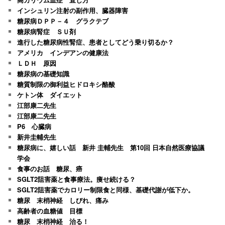
インシュリン注射の副作用、臓器障害
糖尿病ＤＰＰ－４ グラクテブ
糖尿病腎症 ＳＵ剤
進行した糖尿病性腎症、患者としてどう乗り切るか？
アメリカ インデアンの健康法
ＬＤＨ 原因
糖尿病の基礎知識
糖質制限の御利益ヒドロキシ酪酸
ケトン体 ダイエット
江部康二先生
江部康二先生
P6 心臓病
新井圭輔先生
糖尿病に、嬉しい話 新井 圭輔先生 第10回 日本自然医療協議
学会
食事のお話 糖尿、癌
SGLT2阻害薬と食事療法。痩せ続ける？
SGLT2阻害薬でカロリー制限食と同様、基礎代謝が低下か。
糖尿 末梢神経 しびれ、痛み
高齢者の血糖値 目標
糖尿 末梢神経 治る！