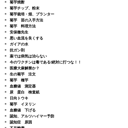
菊芋焼酎
菊芋チップ、粉末
菊芋栽培・畑、プランター
菊芋 苗の入手方法
菊芋 料理方法
安保徹先生
悪い血流を良くする
ガイアの水
抗ガン剤
薬では病気は治らない
今のワクチンは毒である!絶対に打つな！！
医療大麻解禁か？
生の菊芋 注文
菊芋 種芋
血糖値 測定器
尿 蛋白 検査紙
日向トウキ
菊芋 イヌリン
血糖値 下げる
認知、アルツハイマー予防
認知症 原因
不足酸素