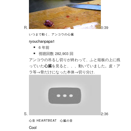
0:39
いつまで動く、アンコウの心臓
ryouchanpapa1
6 年前
視聴回数 282,903 回
アンコウの吊るし切りが終わって、ふと俎板の上に残
っていた
心臓
を見ると、、、動いていました。皮・ア
ラ等→骨だけになった本体→切り分け.
2:36
心音 HEARTBEAT 心臓の音
Cool