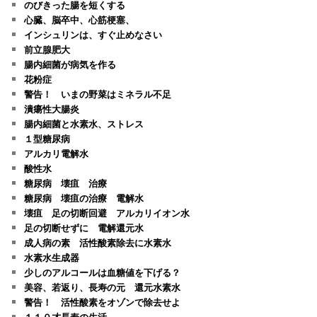
のびきった腸を短くする
心臓、脳卒中、心筋梗塞、
インシュリンは、すぐ止めなさい
前立腺肥大
腸内細菌が病気を作る
花粉症
警告！ いまの野菜はミネラル不足
潰瘍性大腸炎
腸内細菌と水素水、ストレス
１型糖尿病
アルカリ電解水
酸性水
糖尿病 壊疽 治療
糖尿病 壊疽の治療 電解水
壊疽 足の切断回避 アルカリイオン水
足の切断せずに 電解還元水
成人病の素 活性酸素除去に水素水
水素水生成器
少しのアルコールは血糖値を下げる？
美容、若返り、長寿の元 還元水素水
警告！ 活性酸素をオゾンで除去せよ
１１０才長寿の生活