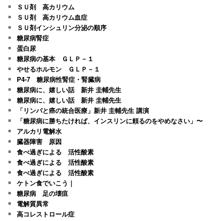
ＳＵ剤 高カリウム
ＳＵ剤 高カリウム血症
ＳＵ剤インシュリン分泌の順序
糖尿病腎症
蛋白尿
糖尿病の基本 ＧＬＰ－１
やせるホルモン ＧＬＰ－１
P4-7 糖尿病性腎症・腎臓病
糖尿病に、嬉しい話 新井 圭輔先生
糖尿病に、嬉しい話 新井 圭輔先生
「リンパと癌の統合医療」新井 圭輔先生 講演
「糖尿病に勝ちたければ、インスリンに頼るのをやめなさい」〜
アルカリ電解水
臓器障害 原因
食べ過ぎによる 活性酸素
食べ過ぎによる 活性酸素
食べ過ぎによる 活性酸素
ケトン食でいこう｜
糖尿病 足の壊疽
電解質異常
高コレストロール症