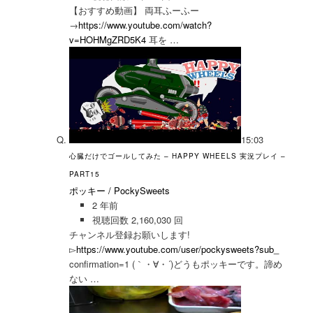
【おすすめ動画】 両耳ふーふー
→
https://www.youtube.com/watch?
v=HOHMgZRD5K4
耳を …
15:03
心臓だけでゴールしてみた – HAPPY WHEELS 実況プレイ –
PART15
ポッキー / PockySweets
2 年前
視聴回数 2,160,030 回
チャンネル登録お願いします!
▻
https://www.youtube.com/user/pockysweets?sub_
confirmation=1 (｀・∀・´)どうもポッキーです。諦め
ない …