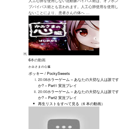
人工心肺を使用しない冠動脈バイパス術は、オフポン
プバイパス術とも言われます。人工心肺使用を使用し
ないことにより、患者さん
の体へ …
6
本の動画
かみさまの心臓
ポッキー / PockySweets
20:08
ホラーゲーム – あなたの大切な人は誰です
か? – Part1 実況プレイ
20:00
ホラーゲーム – あなたの大切な人は誰です
か? – Part2 実況プレイ
再生リストをすべて見る（6 本の動画）