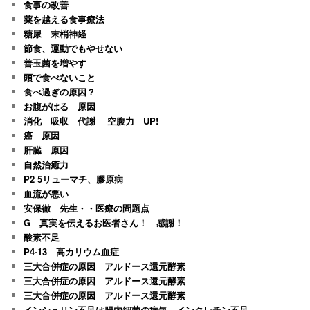
食事の改善
薬を越える食事療法
糖尿 末梢神経
節食、運動でもやせない
善玉菌を増やす
頭で食べないこと
食べ過ぎの原因？
お腹がはる 原因
消化 吸収 代謝 空腹力 UP!
癌 原因
肝臓 原因
自然治癒力
P2 5リューマチ、膠原病
血流が悪い
安保徹 先生・・医療の問題点
G 真実を伝えるお医者さん！ 感謝！
酸素不足
P4-13 高カリウム血症
三大合併症の原因 アルドース還元酵素
三大合併症の原因 アルドース還元酵素
三大合併症の原因 アルドース還元酵素
インシュリン不足は腸内細菌の病気 インクレチン不足