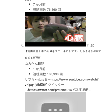
7 か月前
視聴回数 76,360 回
11:20
【筋肉食堂】牛の心臓をステーキにして食ったらまさかの味に
ビビるWWW
ぷろたん日記
1 か月前
視聴回数 188,938 回
サブちゃんねる→
https://www.youtube.com/watch?
v=ipq4fy5dD6Y
ツイッター
→
https://twitter.com/protein1214
YOUTUBE …