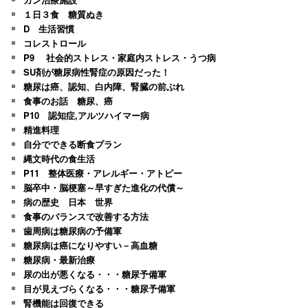
１日３食 糖質ぬき
D 生活習慣
コレストロール
P9 社会的ストレス・家庭内ストレス・うつ病
SU剤が糖尿病性腎症の原因だった！
糖尿は癌、認知、白内障、腎臓の前ぶれ
食事のお話 糖尿、癌
P10 認知症,アルツハイマー病
精進料理
自分でできる断食プラン
縄文時代の食生活
P11 整体医療・アレルギー・アトピー
脳卒中・脳梗塞～早すぎた進化の代償～
病の歴史 日本 世界
食事のバランスで改善する方法
歯周病は糖尿病の予備軍
糖尿病は癌になりやすい－高血糖
糖尿病・最新治療
尿の出が悪くなる・・・糖尿予備軍
目が見えづらくなる・・・糖尿予備軍
腎機能は回復できる