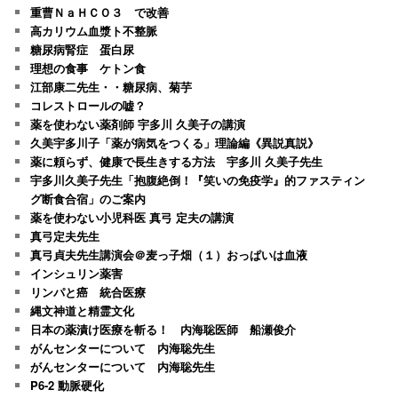
重曹ＮａＨＣＯ３ で改善
高カリウム血漿ト不整脈
糖尿病腎症 蛋白尿
理想の食事 ケトン食
江部康二先生・・糖尿病、菊芋
コレストロールの嘘？
薬を使わない薬剤師 宇多川 久美子の講演
久美宇多川子「薬が病気をつくる」理論編《異説真説》
薬に頼らず、健康で長生きする方法 宇多川 久美子先生
宇多川久美子先生「抱腹絶倒！『笑いの免疫学』的ファスティン
グ断食合宿」のご案内
薬を使わない小児科医 真弓 定夫の講演
真弓定夫先生
真弓貞夫先生講演会＠麦っ子畑（１）おっぱいは血液
インシュリン薬害
リンパと癌 統合医療
縄文神道と精霊文化
日本の薬漬け医療を斬る！ 内海聡医師 船瀬俊介
がんセンターについて 内海聡先生
がんセンターについて 内海聡先生
P6-2 動脈硬化