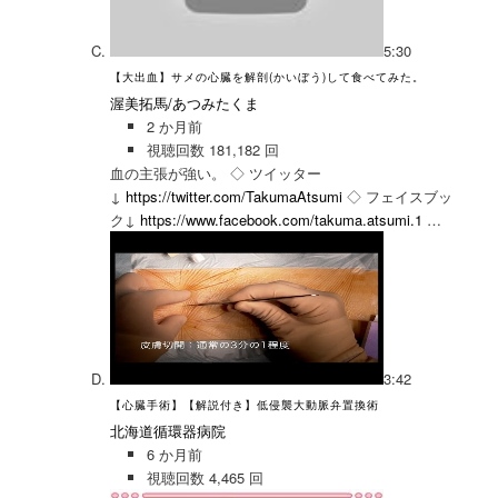
5:30
【大出血】サメの心臓を解剖(かいぼう)して食べてみた。
渥美拓馬/あつみたくま
2 か月前
視聴回数 181,182 回
血の主張が強い。 ◇ ツイッター
↓
https://twitter.com/TakumaAtsumi
◇ フェイスブッ
ク↓
https://www.facebook.com/takuma.atsumi.1
…
3:42
【心臓手術】【解説付き】低侵襲大動脈弁置換術
北海道循環器病院
6 か月前
視聴回数 4,465 回