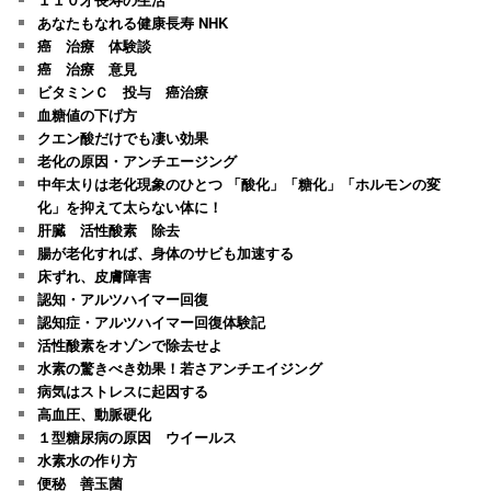
あなたもなれる健康長寿 NHK
癌 治療 体験談
癌 治療 意見
ビタミンＣ 投与 癌治療
血糖値の下げ方
クエン酸だけでも凄い効果
老化の原因・アンチエージング
中年太りは老化現象のひとつ 「酸化」「糖化」「ホルモンの変
化」を抑えて太らない体に！
肝臓 活性酸素 除去
腸が老化すれば、身体のサビも加速する
床ずれ、皮膚障害
認知・アルツハイマー回復
認知症・アルツハイマー回復体験記
活性酸素をオゾンで除去せよ
水素の驚きべき効果！若さアンチエイジング
病気はストレスに起因する
高血圧、動脈硬化
１型糖尿病の原因 ウイールス
水素水の作り方
便秘 善玉菌