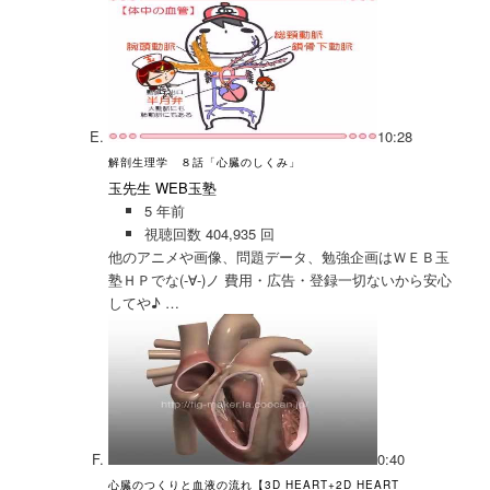
10:28
解剖生理学 ８話「心臓のしくみ」
玉先生 WEB玉塾
5 年前
視聴回数 404,935 回
他のアニメや画像、問題データ、勉強企画はＷＥＢ玉
塾ＨＰでな(-∀-)ノ 費用・広告・登録一切ないから安心
してや♪ …
0:40
心臓のつくりと血液の流れ【3D HEART+2D HEART