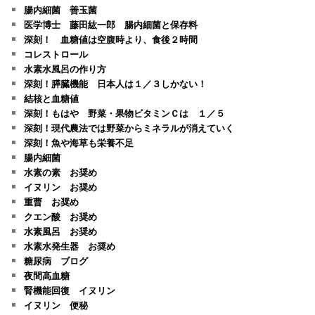
腸内細菌 善玉菌
医学博士 藤田紘一郎 腸内細菌と保存料
深刻！ 血糖値は空腹時より、食後２時間
コレストロール
水素水風呂の作り方
深刻！膵臓機能 日本人は１／３しかない！
結核と血糖値
深刻！もはや 野菜・果物ビタミンＣは １／５
深刻！現代農法では野菜からミネラルが消えていく
深刻！魚や海草も栄養不足
腸内細菌
水素の素 お奨め
イヌリン お奨め
重曹 お奨め
クエン酸 お奨め
水素風呂 お奨め
水素水発生器 お奨め
糖尿病 ブログ
夜間高血糖
腎機能回復 イヌリン
イヌリン 便秘