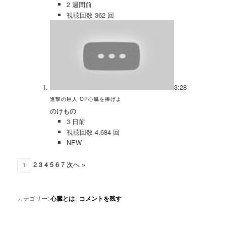
2 週間前
視聴回数 362 回
3:28
進撃の巨人 OP心臓を捧げよ
のけもの
3 日前
視聴回数 4,684 回
NEW
2
3
4
5
6
7
次へ »
1
カテゴリー:
心臓とは
|
コメントを残す