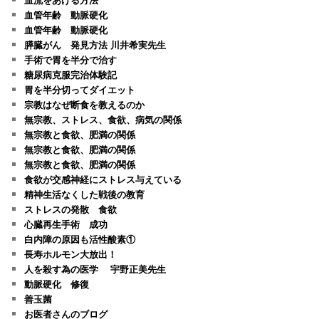
血管年齢 動脈硬化
血管年齢 動脈硬化
膵臓がん 発見方法 川井希実先生
手術で胃を半分で治す
糖尿病克服完治体験記
胃を半分切ってダイエット
宗教はなぜ断食を教えるのか
無宗教、ストレス、食欲、病気の関係
無宗教と食欲、肥満の関係
無宗教と食欲、肥満の関係
無宗教と食欲、肥満の関係
食欲が交感神経にストレス与えている
精神生活なくした戦後の教育
ストレスの発散 食欲
心臓再生手術 成功
白内障の原因も活性酸素①
長寿ホルモン大放出！
人を殺す為の医学 宇野正美先生
動脈硬化 修復
善玉菌
お医者さんのブログ