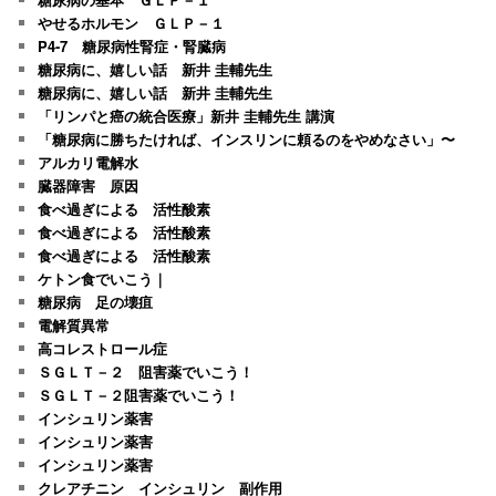
やせるホルモン ＧＬＰ－１
P4-7 糖尿病性腎症・腎臓病
糖尿病に、嬉しい話 新井 圭輔先生
糖尿病に、嬉しい話 新井 圭輔先生
「リンパと癌の統合医療」新井 圭輔先生 講演
「糖尿病に勝ちたければ、インスリンに頼るのをやめなさい」〜
アルカリ電解水
臓器障害 原因
食べ過ぎによる 活性酸素
食べ過ぎによる 活性酸素
食べ過ぎによる 活性酸素
ケトン食でいこう｜
糖尿病 足の壊疽
電解質異常
高コレストロール症
ＳＧＬＴ－２ 阻害薬でいこう！
ＳＧＬＴ－２阻害薬でいこう！
インシュリン薬害
インシュリン薬害
インシュリン薬害
クレアチニン インシュリン 副作用