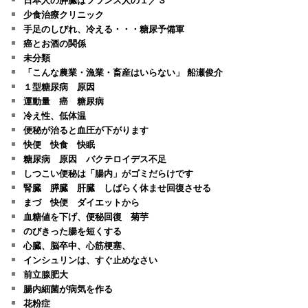
少食治療クリニック
手足のしびれ、冷える・・・糖尿予備軍
癌とお酒の関係
未分類
「こんな農業・漁業・畜産はいらない」 船瀬俊介
１型糖尿病 原因
運動量 癌 糖尿病
冷え性、低体温
便秘が治ると血圧が下がります
快便 快食 快眠
糖尿病 原因 バクテロイデス不足
しつこい便秘は「腸内」がゴミだらけです
腎臓 膵臓 肝臓 しばらく休ませ回復させる
まづ 快便 ダイエットから
血糖値を下げ、便秘回復 菊芋
のびきった腸を短くする
心臓、脳卒中、心筋梗塞、
インシュリンは、すぐ止めなさい
前立腺肥大
腸内細菌が病気を作る
花粉症