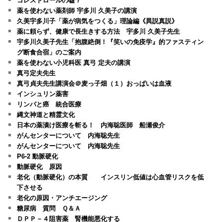
薬を使わない薬剤師 宇多川 久美子の講演
久美宇多川子「薬が病気をつくる」理論編《異説真説》
薬に頼らず、健康で長生きする方法 宇多川 久美子先生
宇多川久美子先生「抱腹絶倒！『笑いの免疫学』的ファスティン
グ断食合宿」のご案内
薬を使わない小児科医 真弓 定夫の講演
真弓定夫先生
真弓貞夫先生講演会＠麦っ子畑（１）おっぱいは血液
インシュリン薬害
リンパと癌 統合医療
縄文神道と精霊文化
日本の薬漬け医療を斬る！ 内海聡医師 船瀬俊介
がんセンターについて 内海聡先生
がんセンターについて 内海聡先生
P6-2 動脈硬化
動脈硬化 原因
老化（動脈硬化）の本質 インスリン低値は心血管リスクを低
下させる
老化の原因・アンチエージング
糖尿病 質問 Ｑ＆Ａ
ＤＰＰ－４阻害薬 腎機能悪化する