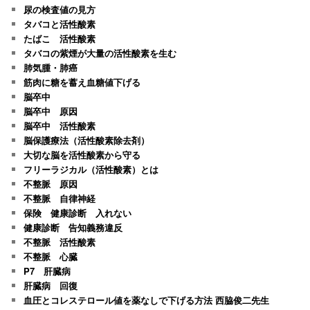
尿の検査値の見方
タバコと活性酸素
たばこ 活性酸素
タバコの紫煙が大量の活性酸素を生む
肺気腫・肺癌
筋肉に糖を蓄え血糖値下げる
脳卒中
脳卒中 原因
脳卒中 活性酸素
脳保護療法（活性酸素除去剤）
大切な脳を活性酸素から守る
フリーラジカル（活性酸素）とは
不整脈 原因
不整脈 自律神経
保険 健康診断 入れない
健康診断 告知義務違反
不整脈 活性酸素
不整脈 心臓
P7 肝臓病
肝臓病 回復
血圧とコレステロール値を薬なしで下げる方法 西脇俊二先生