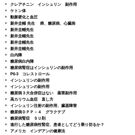
クレアチニン インシュリン 副作用
ケトン体
動脈硬化と血圧
新井圭輔 先生 癌、糖尿病、心臓病
新井圭輔先生
新井圭輔先生
新井圭輔先生
新井圭輔先生
白内障
糖尿病白内障
糖尿病腎症はインシュリンの副作用
P6-3 コレストロール
インシュリンの副作用
インシュリンの副作用
糖尿病３大合併症はない 薬害副作用
高カリウム血症 直し方
インシュリン注射の副作用、臓器障害
糖尿病ＤＰＰ－４ グラクテブ
糖尿病腎症 ＳＵ剤
進行した糖尿病性腎症、患者としてどう乗り切るか？
アメリカ インデアンの健康法