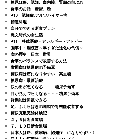
糖尿は癌、認知、白内障、腎臓の前ぶれ
食事のお話 糖尿、癌
P10 認知症,アルツハイマー病
精進料理
自分でできる断食プラン
縄文時代の食生活
P11 整体医療・アレルギー・アトピー
脳卒中・脳梗塞～早すぎた進化の代償～
病の歴史 日本 世界
食事のバランスで改善する方法
歯周病は糖尿病の予備軍
糖尿病は癌になりやすい－高血糖
糖尿病・最新治療
尿の出が悪くなる・・・糖尿予備軍
目が見えづらくなる・・・糖尿予備軍
腎機能は回復できる
足、ふくらはぎの運動で腎機能改善する
糖尿克服完治体験記
２，３日断食道場
７、１０日断食道場
日本人は癌、糖尿病、認知症 になりやすい！
日本人の膵臓はフランス人の１／３