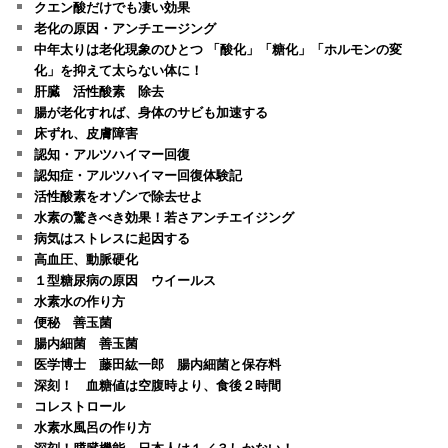
クエン酸だけでも凄い効果
老化の原因・アンチエージング
中年太りは老化現象のひとつ 「酸化」「糖化」「ホルモンの変
化」を抑えて太らない体に！
肝臓 活性酸素 除去
腸が老化すれば、身体のサビも加速する
床ずれ、皮膚障害
認知・アルツハイマー回復
認知症・アルツハイマー回復体験記
活性酸素をオゾンで除去せよ
水素の驚きべき効果！若さアンチエイジング
病気はストレスに起因する
高血圧、動脈硬化
１型糖尿病の原因 ウイールス
水素水の作り方
便秘 善玉菌
腸内細菌 善玉菌
医学博士 藤田紘一郎 腸内細菌と保存料
深刻！ 血糖値は空腹時より、食後２時間
コレストロール
水素水風呂の作り方
深刻！膵臓機能 日本人は１／３しかない！