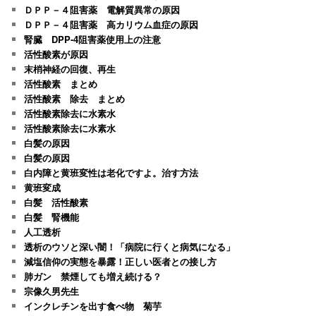
ＤＰＰ－４阻害薬 電解質異常の原因
ＤＰＰ－４阻害薬 高カリウム血症の原因
腎臓 DPP-4阻害薬使用上の注意
活性酸素が原因
末梢神経の回復、再生
活性酸素 まとめ
活性酸素 除去 まとめ
活性酸素除去に水素水
活性酸素除去に水素水
白髪の原因
白髪の原因
白内障と黄班変性は老化ですよ。治す方法
黄班変成
白髪 活性酸素
白髪 腎機能
人工透析
透析のウソと深い闇！「病院に行くと病気になる」
減塩信仰の実態を暴露！正しい医者との接し方
肺ガン 禁煙しても増え続ける？
宗像久男先生
インクレチンを出す食べ物 菊芋