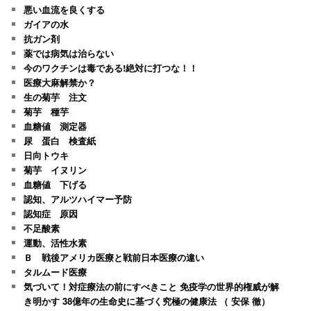
悪い血流を良くする
ガイアの水
抗ガン剤
薬では病気は治らない
今のワクチンは毒である!絶対に打つな！！
医療大麻解禁か？
生の菊芋 注文
菊芋 種芋
血糖値 測定器
尿 蛋白 検査紙
日向トウキ
菊芋 イヌリン
血糖値 下げる
認知、アルツハイマー予防
認知症 原因
不足酸素
運動、活性水素
Ｂ 戦後アメリカ医療と戦前日本医療の違い
タルムード医療
気づいて！対症療法の前にすべきこと 免疫学の世界的権威が解
き明かす 38億年の生命史に基づく究極の健康法 （ 安保 徹）