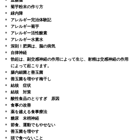
菊芋粉末の作り方
緑内障
アレルギー完治体験記
アレルギー菊芋
アレルギー活性酸素
アレルギー水素水
深刻！肥満は、脳の病気
自律神経
勃起は、副交感神経の作用によって生じ、射精は交感神経の作用
によって起こります。
腸内細菌と善玉菌
善玉菌を増やす梅干し
結核 症状
結核 対策
酸性食品のとりすぎ 原因
食事の改善
薬を越える食事療法
糖尿 末梢神経
節食、運動でもやせない
善玉菌を増やす
頭で食べないこと