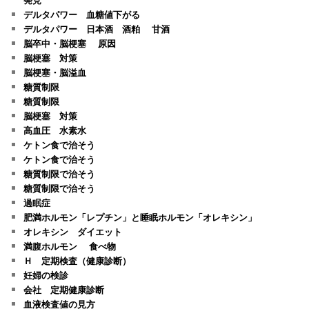
デルタパワー 血糖値下がる
デルタパワー 日本酒 酒粕 甘酒
脳卒中・脳梗塞 原因
脳梗塞 対策
脳梗塞・脳溢血
糖質制限
糖質制限
脳梗塞 対策
高血圧 水素水
ケトン食で治そう
ケトン食で治そう
糖質制限で治そう
糖質制限で治そう
過眠症
肥満ホルモン「レプチン」と睡眠ホルモン「オレキシン」
オレキシン ダイエット
満腹ホルモン 食べ物
Ｈ 定期検査（健康診断）
妊婦の検診
会社 定期健康診断
血液検査値の見方