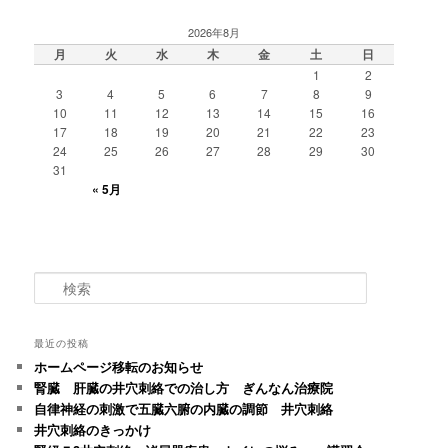
2026年8月
月
火
水
木
金
土
日
1
2
3
4
5
6
7
8
9
10
11
12
13
14
15
16
17
18
19
20
21
22
23
24
25
26
27
28
29
30
31
« 5月
検
索
最近の投稿
ホームページ移転のお知らせ
腎臓 肝臓の井穴刺絡での治し方 ぎんなん治療院
自律神経の刺激で五臓六腑の内臓の調節 井穴刺絡
井穴刺絡のきっかけ