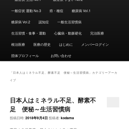
ュ
ー
一般症状 運動 No.3
癌・種痘
糖尿病 Vol.1
糖尿病 Vol.2
認知症
一般生活習慣病
生活習慣・食事・運動
心臓病・動脈硬化
完治医療
根治医療
医療の歴史
はじめに
メンバーログイン
団体プロフィール
お問い合わせ
「
日本人はミネラル不足、酵素不足 便秘～生活習慣病
」カテゴリーアーカ
イブ
日本人はミネラル不足、酵素不
足 便秘～生活習慣病
投稿日時:
2018年9月4日
投稿者:
kodama