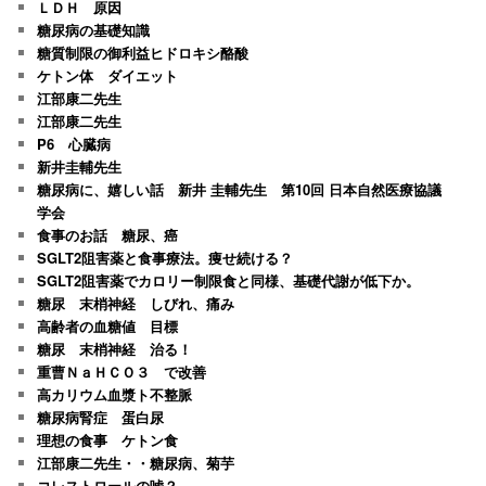
ＬＤＨ 原因
糖尿病の基礎知識
糖質制限の御利益ヒドロキシ酪酸
ケトン体 ダイエット
江部康二先生
江部康二先生
P6 心臓病
新井圭輔先生
糖尿病に、嬉しい話 新井 圭輔先生 第10回 日本自然医療協議
学会
食事のお話 糖尿、癌
SGLT2阻害薬と食事療法。痩せ続ける？
SGLT2阻害薬でカロリー制限食と同様、基礎代謝が低下か。
糖尿 末梢神経 しびれ、痛み
高齢者の血糖値 目標
糖尿 末梢神経 治る！
重曹ＮａＨＣＯ３ で改善
高カリウム血漿ト不整脈
糖尿病腎症 蛋白尿
理想の食事 ケトン食
江部康二先生・・糖尿病、菊芋
コレストロールの嘘？