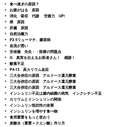
食べ過ぎの原因？
お腹がはる 原因
消化 吸収 代謝 空腹力 UP!
癌 原因
肝臓 原因
自然治癒力
P2 5リューマチ、膠原病
血流が悪い
安保徹 先生・・医療の問題点
G 真実を伝えるお医者さん！ 感謝！
酸素不足
P4-13 高カリウム血症
三大合併症の原因 アルドース還元酵素
三大合併症の原因 アルドース還元酵素
三大合併症の原因 アルドース還元酵素
インシュリン不足は腸内細菌の病気 インクレチン不足
カリウムとインシュリンの関係
インシュリン抵抗性の改善
インシュリンを増やす食べ物
食用重曹をもっと使おう
炭酸水（重曹＋クエン酸）作り方