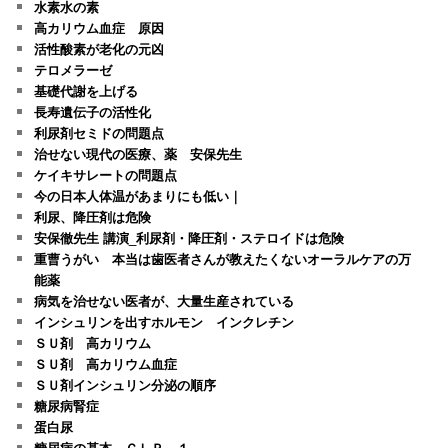
水素水の素
高カリウム血症 原因
活性酸素が老化の元凶
テロメラーゼ
基礎代謝を上げる
長寿遺伝子の活性化
利尿剤セミドの問題点
治せない現代の医療、薬 安保先生
ケイキサレートの問題点
今の日本人体温があまりにも低い｜
利尿、降圧剤は危険
安保徹先生 講演_利尿剤・降圧剤・ステロイドは危険
重曹うがい 本当は歯医者さんが教えたくないオーラルケアの万
能薬
病気を治せない医者が、大量生産されている
インシュリンを出すホルモン インクレチン
ＳＵ剤 高カリウム
ＳＵ剤 高カリウム血症
ＳＵ剤インシュリン分泌の順序
糖尿病腎症
蛋白尿
糖尿病の基本 ＧＬＰ－１