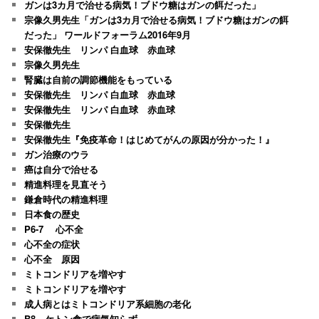
ガンは3カ月で治せる病気！ブドウ糖はガンの餌だった」
宗像久男先生「ガンは3カ月で治せる病気！ブドウ糖はガンの餌
だった」 ワールドフォーラム2016年9月
安保徹先生 リンパ 白血球 赤血球
宗像久男先生
腎臓は自前の調節機能をもっている
安保徹先生 リンパ 白血球 赤血球
安保徹先生 リンパ 白血球 赤血球
安保徹先生
安保徹先生『免疫革命！はじめてがんの原因が分かった！』
ガン治療のウラ
癌は自分で治せる
精進料理を見直そう
鎌倉時代の精進料理
日本食の歴史
P6-7 心不全
心不全の症状
心不全 原因
ミトコンドリアを増やす
ミトコンドリアを増やす
成人病とはミトコンドリア系細胞の老化
B8 ケトン食で病気知らず