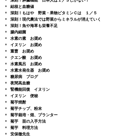
結核と血糖値
深刻！もはや 野菜・果物ビタミンＣは １／５
深刻！現代農法では野菜からミネラルが消えていく
深刻！魚や海草も栄養不足
腸内細菌
水素の素 お奨め
イヌリン お奨め
重曹 お奨め
クエン酸 お奨め
水素風呂 お奨め
水素水発生器 お奨め
糖尿病 ブログ
夜間高血糖
腎機能回復 イヌリン
イヌリン 便秘
菊芋焼酎
菊芋チップ、粉末
菊芋栽培・畑、プランター
菊芋 苗の入手方法
菊芋 料理方法
安保徹先生