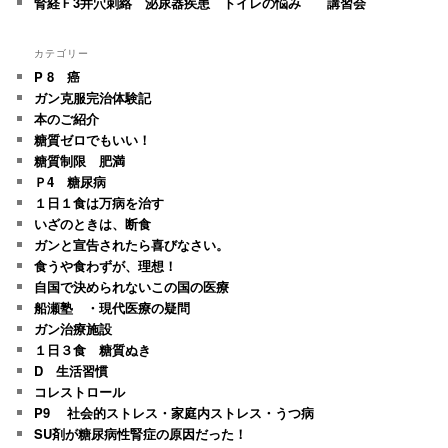
腎経Ｆ3井穴刺絡 泌尿器疾患 トイレの悩み 講習会
カテゴリー
P 8 癌
ガン克服完治体験記
本のご紹介
糖質ゼロでもいい！
糖質制限 肥満
Ｐ4 糖尿病
１日１食は万病を治す
いざのときは、断食
ガンと宣告されたら喜びなさい。
食うや食わずが、理想！
自国で決められないこの国の医療
船瀬塾 ・現代医療の疑問
ガン治療施設
１日３食 糖質ぬき
D 生活習慣
コレストロール
P9 社会的ストレス・家庭内ストレス・うつ病
SU剤が糖尿病性腎症の原因だった！