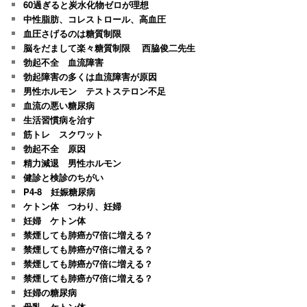
60過ぎると炭水化物ゼロが理想
中性脂肪、コレストロール、高血圧
血圧さげるのは糖質制限
脳をだまして楽々糖質制限 西脇俊二先生
勃起不全 血流障害
勃起障害の多くは血流障害が原因
男性ホルモン テストステロン不足
血流の悪い糖尿病
生活習慣病を治す
筋トレ スクワット
勃起不全 原因
精力減退 男性ホルモン
健診と検診のちがい
P4-8 妊娠糖尿病
ケトン体 つわり、妊婦
妊婦 ケトン体
禁煙しても肺癌が7倍に増える？
禁煙しても肺癌が7倍に増える？
禁煙しても肺癌が7倍に増える？
禁煙しても肺癌が7倍に増える？
妊婦の糖尿病
母乳 ケトン体