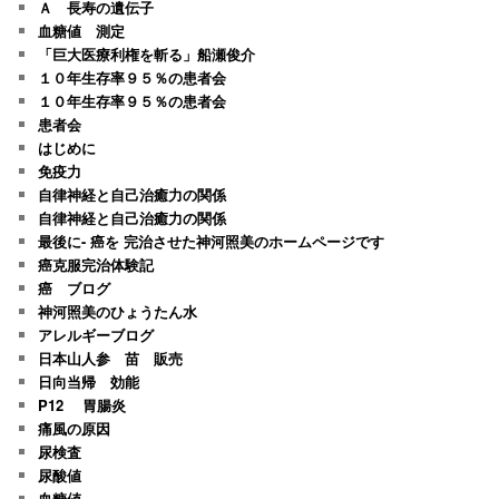
Ａ 長寿の遺伝子
血糖値 測定
「巨大医療利権を斬る」船瀬俊介
１０年生存率９５％の患者会
１０年生存率９５％の患者会
患者会
はじめに
免疫力
自律神経と自己治癒力の関係
自律神経と自己治癒力の関係
最後に- 癌を 完治させた神河照美のホームページです
癌克服完治体験記
癌 ブログ
神河照美のひょうたん水
アレルギーブログ
日本山人参 苗 販売
日向当帰 効能
P12 胃腸炎
痛風の原因
尿検査
尿酸値
血糖値