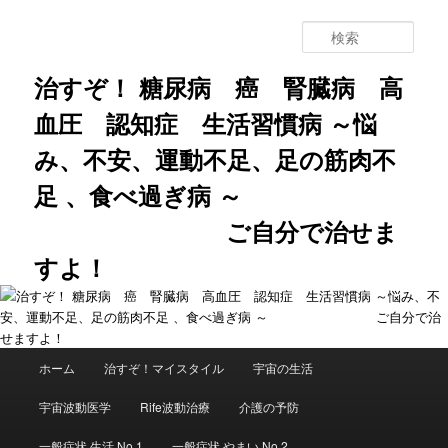
メ
サ
イ
ブ
検
ン
コ
索
コ
ン
治すぞ！ 糖尿病 癌 腎臓病 高
ン
テ
血圧 認知症 生活習慣病 ～悩
テ
ン
ン
ツ
み、不安、運動不足、足の筋肉不
ツ
へ
へ
移
足 、食べ過ぎ病 ～
移
動
動
ご自分で治せま
すよ！
メ
ホーム
治すぞ！マイスタイル
宇宙の生活
イ
ン
宇宙波動医学
Rife波動治療
介護の予防
メ
ニ
一般症状 生活 No.1
一般症状 やまい No.2