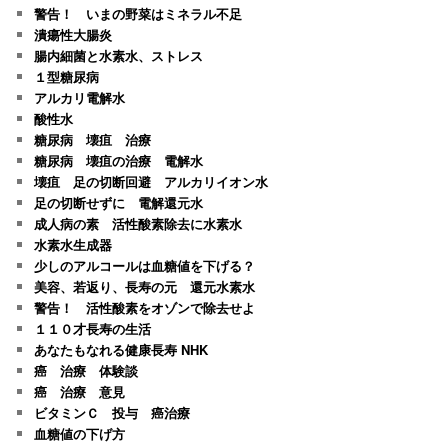
警告！ いまの野菜はミネラル不足
潰瘍性大腸炎
腸内細菌と水素水、ストレス
１型糖尿病
アルカリ電解水
酸性水
糖尿病 壊疽 治療
糖尿病 壊疽の治療 電解水
壊疽 足の切断回避 アルカリイオン水
足の切断せずに 電解還元水
成人病の素 活性酸素除去に水素水
水素水生成器
少しのアルコールは血糖値を下げる？
美容、若返り、長寿の元 還元水素水
警告！ 活性酸素をオゾンで除去せよ
１１０才長寿の生活
あなたもなれる健康長寿 NHK
癌 治療 体験談
癌 治療 意見
ビタミンＣ 投与 癌治療
血糖値の下げ方