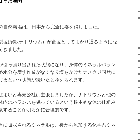
なった理由
りの自然海塩は、日本から完全に姿を消しました。
製塩(演歌ナトリウム）が食塩としてまかり通るようにな
てきました。
が引っ張り出された状態になり、身体のミネラルバラン
め水分を戻す作業がなくなり塩をかけたナメクジ同然に
けるという状態が続いたと考えられます。
ばよいと専売公社は主張しましたが、ナトリウムと他の
体内のバランスを保っているという根本的な体の仕組み
取することが明らかに合理的です。
当に吸収されるミネラルは、後から添加する化学系ミネ
。