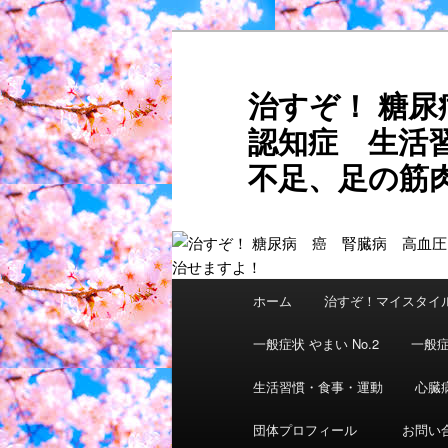
メ
サ
イ
ブ
ン
コ
治すぞ！ 糖
コ
ン
認知症 生活
ン
テ
テ
ン
不足、足の筋肉
ン
ツ
ご自分
ツ
へ
へ
移
移
動
動
メ
ホーム
治すぞ！マイスタイ
イ
ン
一般症状 やまい No.2
一般症
メ
ニ
生活習慣・食事・運動
心臓
ュ
団体プロフィール
お問い
ー