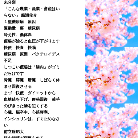
未分類
「こんな農業・漁業・畜産はい
らない」 船瀬俊介
１型糖尿病 原因
運動量 癌 糖尿病
冷え性、低体温
便秘が治ると血圧が下がります
快便 快食 快眠
糖尿病 原因 バクテロイデス
不足
しつこい便秘は「腸内」がゴミ
だらけです
腎臓 膵臓 肝臓 しばらく休
ませ回復させる
まづ 快便 ダイエットから
血糖値を下げ、便秘回復 菊芋
のびきった腸を短くする
心臓、脳卒中、心筋梗塞、
インシュリンは、すぐ止めなさ
い
前立腺肥大
腸内細菌が病気を作る