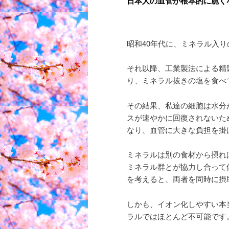
日本人の血管が根本的に脆く
昭和40年代に、ミネラル入
それ以降、工業製法による精
り、ミネラル抜きの塩を食べ
その結果、私達の細胞は水分
スが速やかに回復されないた
なり、血管に大きな負担を掛
ミネラルは別の食材から摂れ
ミネラル群とが協力し合って
を考えると、両者を同時に摂
しかも、イオン化しやすい本
ラルではほとんど不可能です