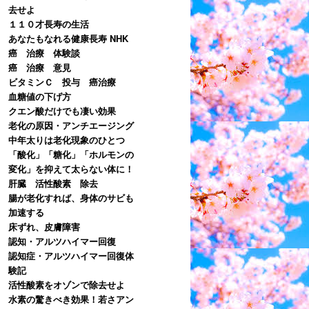
去せよ
１１０才長寿の生活
あなたもなれる健康長寿 NHK
癌 治療 体験談
癌 治療 意見
ビタミンＣ 投与 癌治療
血糖値の下げ方
クエン酸だけでも凄い効果
老化の原因・アンチエージング
中年太りは老化現象のひとつ
「酸化」「糖化」「ホルモンの
変化」を抑えて太らない体に！
肝臓 活性酸素 除去
腸が老化すれば、身体のサビも
加速する
床ずれ、皮膚障害
認知・アルツハイマー回復
認知症・アルツハイマー回復体
験記
活性酸素をオゾンで除去せよ
水素の驚きべき効果！若さアン