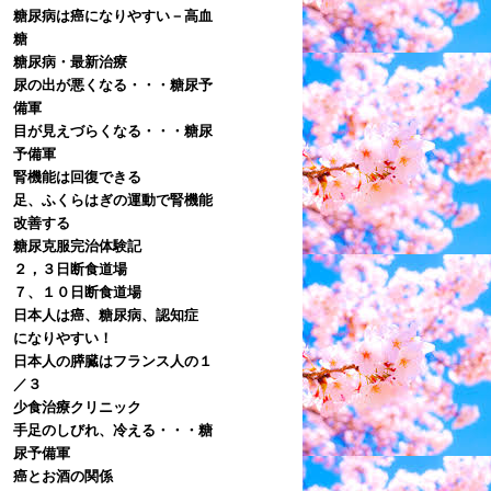
糖尿病は癌になりやすい－高血
糖
糖尿病・最新治療
尿の出が悪くなる・・・糖尿予
備軍
目が見えづらくなる・・・糖尿
予備軍
腎機能は回復できる
足、ふくらはぎの運動で腎機能
改善する
糖尿克服完治体験記
２，３日断食道場
７、１０日断食道場
日本人は癌、糖尿病、認知症
になりやすい！
日本人の膵臓はフランス人の１
／３
少食治療クリニック
手足のしびれ、冷える・・・糖
尿予備軍
癌とお酒の関係