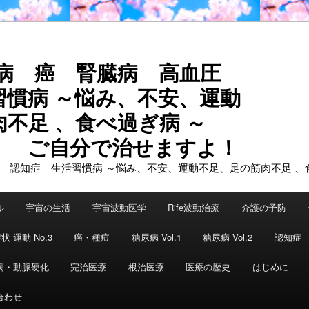
尿病 癌 腎臓病 高血圧
習慣病 ～悩み、不安、運動
不足 、食べ過ぎ病 ～
で治せますよ！
ル
宇宙の生活
宇宙波動医学
Rife波動治療
介護の予防
状 運動 No.3
癌・種痘
糖尿病 Vol.1
糖尿病 Vol.2
認知症
病・動脈硬化
完治医療
根治医療
医療の歴史
はじめに
合わせ