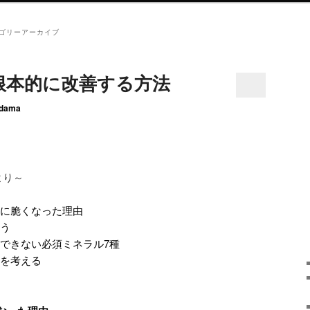
ゴリーアーカイブ
根本的に改善する方法
dama
り～
に脆くなった理由
う
できない必須ミネラル7種
を考える