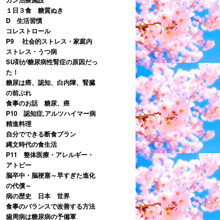
１日３食 糖質ぬき
D 生活習慣
コレストロール
P9 社会的ストレス・家庭内
ストレス・うつ病
SU剤が糖尿病性腎症の原因だっ
た！
糖尿は癌、認知、白内障、腎臓
の前ぶれ
食事のお話 糖尿、癌
P10 認知症,アルツハイマー病
精進料理
自分でできる断食プラン
縄文時代の食生活
P11 整体医療・アレルギー・
アトピー
脳卒中・脳梗塞～早すぎた進化
の代償～
病の歴史 日本 世界
食事のバランスで改善する方法
歯周病は糖尿病の予備軍