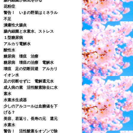
花粉症
警告！ いまの野菜はミネラル
不足
潰瘍性大腸炎
腸内細菌と水素水、ストレス
１型糖尿病
アルカリ電解水
酸性水
糖尿病 壊疽 治療
糖尿病 壊疽の治療 電解水
壊疽 足の切断回避 アルカリ
イオン水
足の切断せずに 電解還元水
成人病の素 活性酸素除去に水
素水
水素水生成器
少しのアルコールは血糖値を下
げる？
美容、若返り、長寿の元 還元
水素水
警告！ 活性酸素をオゾンで除