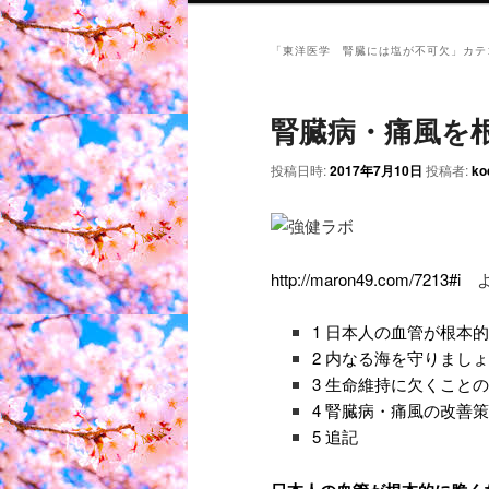
「
東洋医学 腎臓には塩が不可欠
」カテ
腎臓病・痛風を
投稿日時:
2017年7月10日
投稿者:
ko
http://maron49.com/7213#i
よ
1
日本人の血管が根本的
2
内なる海を守りましょ
3
生命維持に欠くことの
4
腎臓病・痛風の改善策
5
追記