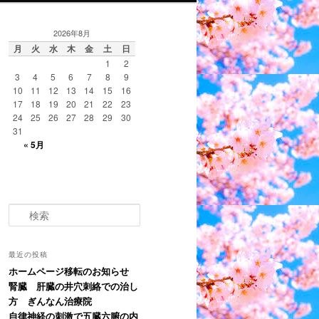
2026年8月
月
火
水
木
金
土
日
1
2
3
4
5
6
7
8
9
10
11
12
13
14
15
16
17
18
19
20
21
22
23
24
25
26
27
28
29
30
31
« 5月
検
索
最近の投稿
ホームページ移転のお知らせ
腎臓 肝臓の井穴刺絡での治し
方 ぎんなん治療院
自律神経の刺激で五臓六腑の内