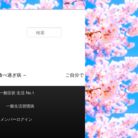
検
索
一般症状 生活 No.1
一般生活習慣病
メンバーログイン