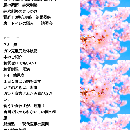
臓の調節 井穴刺絡
井穴刺絡のきっかけ
腎経Ｆ3井穴刺絡 泌尿器疾
患 トイレの悩み 講習会
カテゴリー
P 8 癌
ガン克服完治体験記
本のご紹介
糖質ゼロでもいい！
糖質制限 肥満
Ｐ4 糖尿病
１日１食は万病を治す
いざのときは、断食
ガンと宣告されたら喜びなさ
い。
食うや食わずが、理想！
自国で決められないこの国の医
療
船瀬塾 ・現代医療の疑問
ガン治療施設