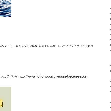
臓について】～日本ネッシン協会/１日５分のホットスティックセラピーで健康
ttp://www.fottotv.com/nessin-taiken-report.