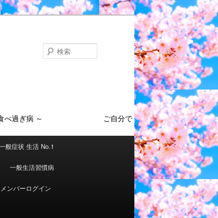
検
索
一般症状 生活 No.1
一般生活習慣病
メンバーログイン