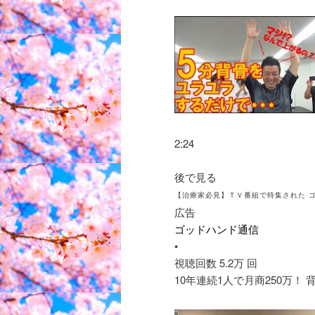
2:24
後で見る
【治療家必見】ＴＶ番組で特集された 
広告
ゴッドハンド通信
•
視聴回数 5.2万 回
10年連続1人で月商250万