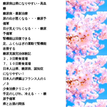
糖尿病は癌になりやすい－高血
糖
糖尿病・最新治療
尿の出が悪くなる・・・糖尿予
備軍
目が見えづらくなる・・・糖尿
予備軍
腎機能は回復できる
足、ふくらはぎの運動で腎機能
改善する
糖尿克服完治体験記
２，３日断食道場
７、１０日断食道場
日本人は癌、糖尿病、認知症
になりやすい！
日本人の膵臓はフランス人の１
／３
少食治療クリニック
手足のしびれ、冷える・・・糖
尿予備軍
癌とお酒の関係