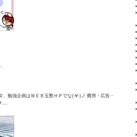
学」
、勉強企画はＷＥＢ玉塾ＨＰでな(-∀-)ノ 費用・広告・
 …