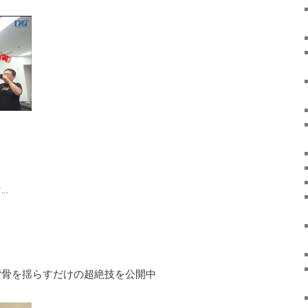
ゴ…
！ 背骨を揺らすだけの超絶技を公開中