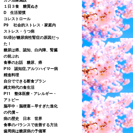
１日３食 糖質ぬき
D 生活習慣
コレストロール
P9 社会的ストレス・家庭内
ストレス・うつ病
SU剤が糖尿病性腎症の原因だっ
た！
糖尿は癌、認知、白内障、腎臓
の前ぶれ
食事のお話 糖尿、癌
P10 認知症,アルツハイマー病
精進料理
自分でできる断食プラン
縄文時代の食生活
P11 整体医療・アレルギー・
アトピー
脳卒中・脳梗塞～早すぎた進化
の代償～
病の歴史 日本 世界
食事のバランスで改善する方法
歯周病は糖尿病の予備軍