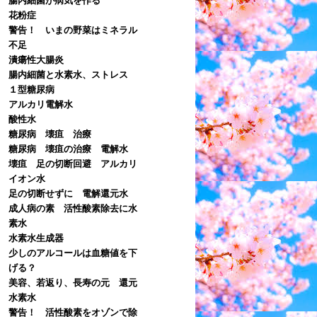
花粉症
警告！ いまの野菜はミネラル
不足
潰瘍性大腸炎
腸内細菌と水素水、ストレス
１型糖尿病
アルカリ電解水
酸性水
糖尿病 壊疽 治療
糖尿病 壊疽の治療 電解水
壊疽 足の切断回避 アルカリ
イオン水
足の切断せずに 電解還元水
成人病の素 活性酸素除去に水
素水
水素水生成器
少しのアルコールは血糖値を下
げる？
美容、若返り、長寿の元 還元
水素水
警告！ 活性酸素をオゾンで除