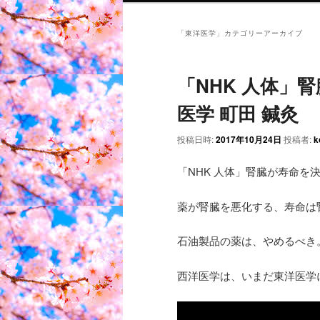
「
東洋医学
」カテゴリーアーカイブ
「NHK 人体」
医学 町田 鍼灸
投稿日時:
2017年10月24日
投稿者:
k
「NHK 人体」腎臓が寿命を
薬が腎臓を悪化する、寿命は
石油製品の薬は、やめるべき
西洋医学は、いまだ東洋医学