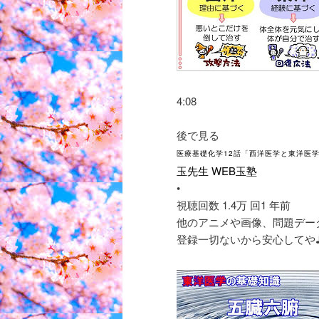
4:08
後で見る
医療基礎化学12話「西洋医学と東洋医
玉先生 WEB玉塾
•
視聴回数 1.4万 回
1 年前
他のアニメや画像、問題データ
登録一切ないから安心してや♪