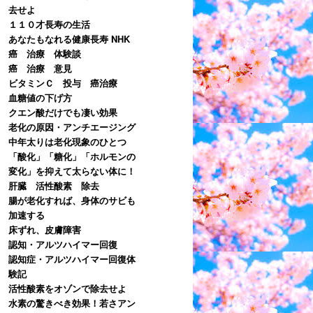
去せよ
１１０才長寿の生活
あなたもなれる健康長寿 NHK
癌 治療 体験談
癌 治療 意見
ビタミンＣ 投与 癌治療
血糖値の下げ方
クエン酸だけでも凄い効果
老化の原因・アンチエージング
中年太りは老化現象のひとつ
「酸化」「糖化」「ホルモンの
変化」を抑えて太らない体に！
肝臓 活性酸素 除去
腸が老化すれば、身体のサビも
加速する
床ずれ、皮膚障害
認知・アルツハイマー回復
認知症・アルツハイマー回復体
験記
活性酸素をオゾンで除去せよ
水素の驚きべき効果！若さアン