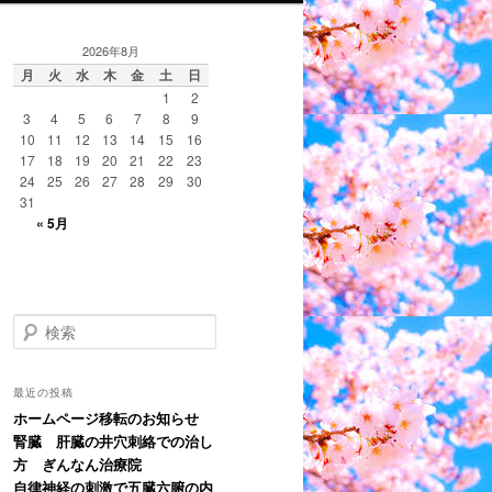
2026年8月
月
火
水
木
金
土
日
1
2
3
4
5
6
7
8
9
10
11
12
13
14
15
16
17
18
19
20
21
22
23
24
25
26
27
28
29
30
31
« 5月
検
索
最近の投稿
ホームページ移転のお知らせ
腎臓 肝臓の井穴刺絡での治し
方 ぎんなん治療院
自律神経の刺激で五臓六腑の内