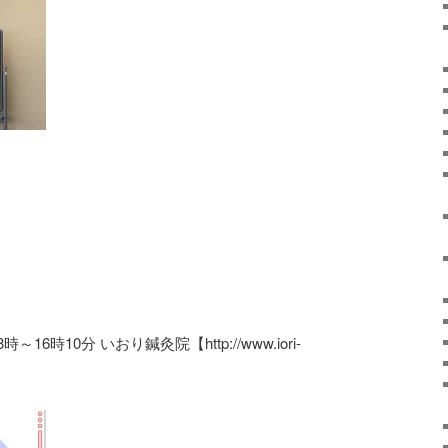
時～16時10分 いおり鍼灸院【http://www.iori-