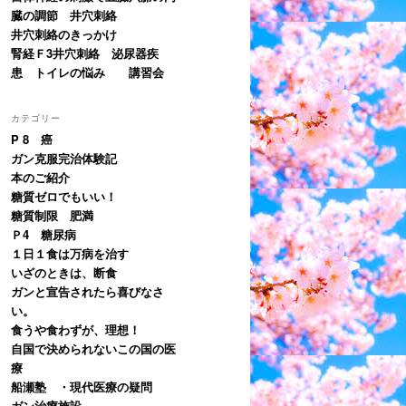
臓の調節 井穴刺絡
井穴刺絡のきっかけ
腎経Ｆ3井穴刺絡 泌尿器疾
患 トイレの悩み 講習会
カテゴリー
P 8 癌
ガン克服完治体験記
本のご紹介
糖質ゼロでもいい！
糖質制限 肥満
Ｐ4 糖尿病
１日１食は万病を治す
いざのときは、断食
ガンと宣告されたら喜びなさ
い。
食うや食わずが、理想！
自国で決められないこの国の医
療
船瀬塾 ・現代医療の疑問
ガン治療施設