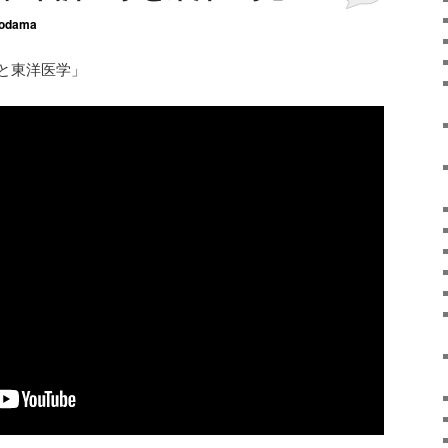
odama
学と東洋医学」