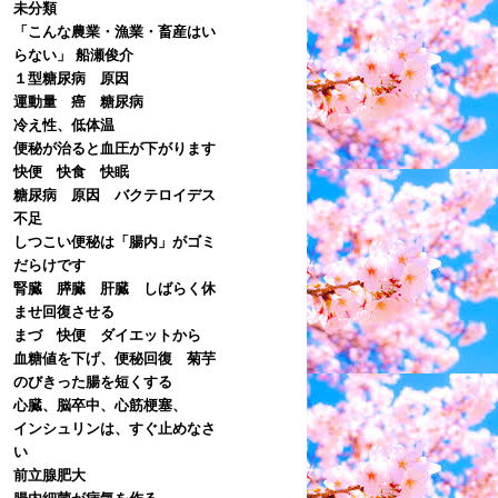
未分類
「こんな農業・漁業・畜産はい
らない」 船瀬俊介
１型糖尿病 原因
運動量 癌 糖尿病
冷え性、低体温
便秘が治ると血圧が下がります
快便 快食 快眠
糖尿病 原因 バクテロイデス
不足
しつこい便秘は「腸内」がゴミ
だらけです
腎臓 膵臓 肝臓 しばらく休
ませ回復させる
まづ 快便 ダイエットから
血糖値を下げ、便秘回復 菊芋
のびきった腸を短くする
心臓、脳卒中、心筋梗塞、
インシュリンは、すぐ止めなさ
い
前立腺肥大
腸内細菌が病気を作る