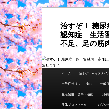
メ
サ
イ
ブ
ン
コ
治すぞ！ 糖
コ
ン
認知症 生活
ン
テ
テ
ン
不足、足の筋肉
ン
ツ
ご自分
ツ
へ
へ
移
移
動
動
メ
ホーム
治すぞ！マイスタイ
イ
ン
一般症状 やまい No.2
一般症
メ
ニ
生活習慣・食事・運動
心臓
ュ
団体プロフィール
お問い
ー