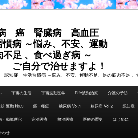
尿病 癌 腎臓病 高血圧
習慣病 ～悩み、不安、運動
不足 、食べ過ぎ病 ～
で治せますよ！
ル
宇宙の生活
宇宙波動医学
Rife波動治療
介護の予防
状 運動 No.3
癌・種痘
糖尿病 Vol.1
糖尿病 Vol.2
認知症
病・動脈硬化
完治医療
根治医療
医療の歴史
はじめに
合わせ