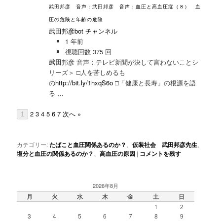
武田邦彦 音声：武田邦彦 音声：血圧と高血圧症（８） 血
圧の危険と年齢の危険
武田邦彦bot チャンネル
1 年前
視聴回数 375 回
武田
邦彦 音声：テレビ新聞が決して言わないことシ
リーズ＞ □人を苦しめるも
の
http://bit.ly/1hxqS6o
□「健康と長寿」の根源を語
る …
2
3
4
5
6
7
次へ »
1
カテゴリー:
たばこと血圧関係あるのか？
、
仮装社会 武田邦彦先生
、
塩分と血圧の関係あるのか？
、
高血圧の原因
|
コメントを残す
2026年8月
月
火
水
木
金
土
日
1
2
3
4
5
6
7
8
9