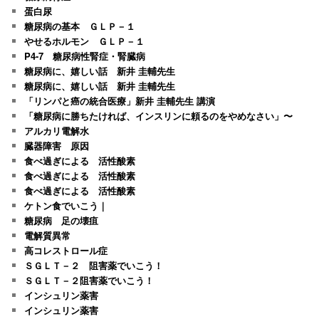
蛋白尿
糖尿病の基本 ＧＬＰ－１
やせるホルモン ＧＬＰ－１
P4-7 糖尿病性腎症・腎臓病
糖尿病に、嬉しい話 新井 圭輔先生
糖尿病に、嬉しい話 新井 圭輔先生
「リンパと癌の統合医療」新井 圭輔先生 講演
「糖尿病に勝ちたければ、インスリンに頼るのをやめなさい」〜
アルカリ電解水
臓器障害 原因
食べ過ぎによる 活性酸素
食べ過ぎによる 活性酸素
食べ過ぎによる 活性酸素
ケトン食でいこう｜
糖尿病 足の壊疽
電解質異常
高コレストロール症
ＳＧＬＴ－２ 阻害薬でいこう！
ＳＧＬＴ－２阻害薬でいこう！
インシュリン薬害
インシュリン薬害