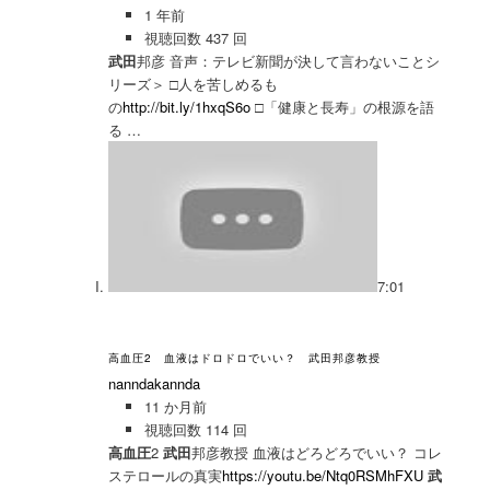
1 年前
視聴回数 437 回
武田
邦彦 音声：テレビ新聞が決して言わないことシ
リーズ＞ □人を苦しめるも
の
http://bit.ly/1hxqS6o
□「健康と長寿」の根源を語
る …
7:01
高血圧2 血液はドロドロでいい？ 武田邦彦教授
nanndakannda
11 か月前
視聴回数 114 回
高血圧
2
武田
邦彦教授 血液はどろどろでいい？ コレ
ステロールの真実
https://youtu.be/Ntq0RSMhFXU
武