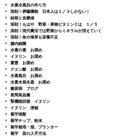
水素水風呂の作り方
深刻！膵臓機能 日本人は１／３しかない！
結核と血糖値
深刻！もはや 野菜・果物ビタミンＣは １／５
深刻！現代農法では野菜からミネラルが消えていく
深刻！魚や海草も栄養不足
腸内細菌
水素の素 お奨め
イヌリン お奨め
重曹 お奨め
クエン酸 お奨め
水素風呂 お奨め
水素水発生器 お奨め
糖尿病 ブログ
夜間高血糖
腎機能回復 イヌリン
イヌリン 便秘
菊芋焼酎
菊芋チップ、粉末
菊芋栽培・畑、プランター
菊芋 苗の入手方法