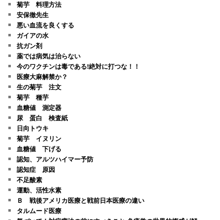
菊芋 料理方法
安保徹先生
悪い血流を良くする
ガイアの水
抗ガン剤
薬では病気は治らない
今のワクチンは毒である!絶対に打つな！！
医療大麻解禁か？
生の菊芋 注文
菊芋 種芋
血糖値 測定器
尿 蛋白 検査紙
日向トウキ
菊芋 イヌリン
血糖値 下げる
認知、アルツハイマー予防
認知症 原因
不足酸素
運動、活性水素
Ｂ 戦後アメリカ医療と戦前日本医療の違い
タルムード医療