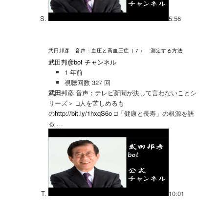
5:56
武田邦彦 音声：血圧と高血圧症（７） 測定する方法
武田邦彦bot チャンネル
1 年前
視聴回数 327 回
武田
邦彦 音声：テレビ新聞が決して言わないことシ
リーズ＞ □人を苦しめるも
の
http://bit.ly/1hxqS6o
□「健康と長寿」の根源を語
る …
10:01