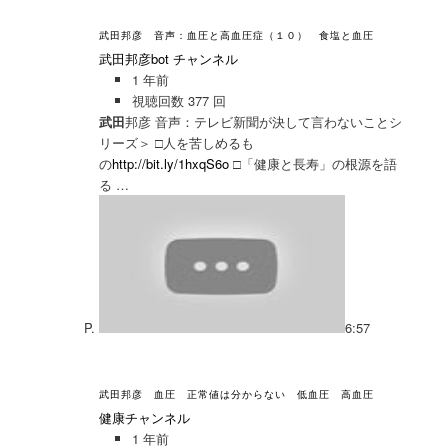
武田邦彦 音声：血圧と高血圧症（１０） 食塩と血圧
武田邦彦bot チャンネル
1 年前
視聴回数 377 回
武田
邦彦 音声：テレビ新聞が決して言わないことシ
リーズ＞ □人を苦しめるも
の
http://bit.ly/1hxqS6o
□「健康と長寿」の根源を語
る …
6:57
武田邦彦 血圧 正常値は分からない 低血圧 高血圧
健康チャンネル
1 年前