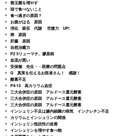
善玉菌を増やす
頭で食べないこと
食べ過ぎの原因？
お腹がはる 原因
消化 吸収 代謝 空腹力 UP!
癌 原因
肝臓 原因
自然治癒力
P2 5リューマチ、膠原病
血流が悪い
安保徹 先生・・医療の問題点
G 真実を伝えるお医者さん！ 感謝！
酸素不足
P4-13 高カリウム血症
三大合併症の原因 アルドース還元酵素
三大合併症の原因 アルドース還元酵素
三大合併症の原因 アルドース還元酵素
インシュリン不足は腸内細菌の病気 インクレチン不足
カリウムとインシュリンの関係
インシュリン抵抗性の改善
インシュリンを増やす食べ物