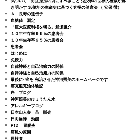
気づいて！対症療法の前にすべきこと 免疫学の世界的権威が解
き明かす 38億年の生命史に基づく究極の健康法 （ 安保 徹）
Ａ 長寿の遺伝子
血糖値 測定
「巨大医療利権を斬る」船瀬俊介
１０年生存率９５％の患者会
１０年生存率９５％の患者会
患者会
はじめに
免疫力
自律神経と自己治癒力の関係
自律神経と自己治癒力の関係
最後に- 癌を 完治させた神河照美のホームページです
癌克服完治体験記
癌 ブログ
神河照美のひょうたん水
アレルギーブログ
日本山人参 苗 販売
日向当帰 効能
P12 胃腸炎
痛風の原因
尿検査