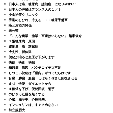
日本人は癌、糖尿病、認知症 になりやすい！
日本人の膵臓はフランス人の１／３
少食治療クリニック
手足のしびれ、冷える・・・糖尿予備軍
癌とお酒の関係
未分類
「こんな農業・漁業・畜産はいらない」 船瀬俊介
１型糖尿病 原因
運動量 癌 糖尿病
冷え性、低体温
便秘が治ると血圧が下がります
快便 快食 快眠
糖尿病 原因 バクテロイデス不足
しつこい便秘は「腸内」がゴミだらけです
腎臓 膵臓 肝臓 しばらく休ませ回復させる
まづ 快便 ダイエットから
血糖値を下げ、便秘回復 菊芋
のびきった腸を短くする
心臓、脳卒中、心筋梗塞、
インシュリンは、すぐ止めなさい
前立腺肥大