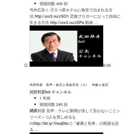
視聴回数 456 回
号外広告☆ ①５つ星ホテルに格安で泊まれる方
法
http://urx3.nu/zSO1
②旅ブロガーになって自由に
生きる方法
http://urx3.nu/zSPa
動画 …
6:26
武田邦彦 音声：血圧と高血圧症（３） 年齢と血圧
武田邦彦bot チャンネル
1 年前
視聴回数 245 回
武田
邦彦 音声：テレビ新聞が決して言わないことシ
リーズ＞ □人を苦しめるも
の
http://bit.ly/1hxqS6o
□「健康と長寿」の根源を語
る …