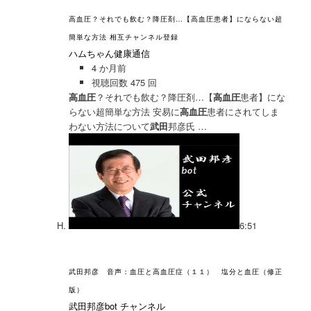
高血圧？それでも飲む？降圧剤…【高血圧患者】にならない超
簡単な方法 相互チャンネル登録
ハムちゃん健康通信
4 か月前
視聴回数 475 回
高血圧
？それでも飲む？降圧剤…【
高血圧
患者】にな
らない超簡単な方法 安易に
高血圧
患者にされてしま
わない方法について
武田
邦彦氏 …
6:51
武田邦彦 音声：血圧と高血圧症（１１） 塩分と血圧（修正
版）
武田邦彦bot チャンネル