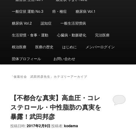
ュ
ー
一般症状 運動 No.3
癌・種痘
糖尿病 Vol.1
糖尿病 Vol.2
認知症
一般生活習慣病
生活習慣・食事・運動
心臓病・動脈硬化
完治医療
根治医療
医療の歴史
はじめに
メンバーログイン
団体プロフィール
お問い合わせ
「
仮装社会 武田邦彦先生
」カテゴリーアーカイブ
【不都合な真実】高血圧・コレ
ステロール・中性脂肪の真実を
暴露！武田邦彦
投稿日時:
2017年2月9日
投稿者:
kodama