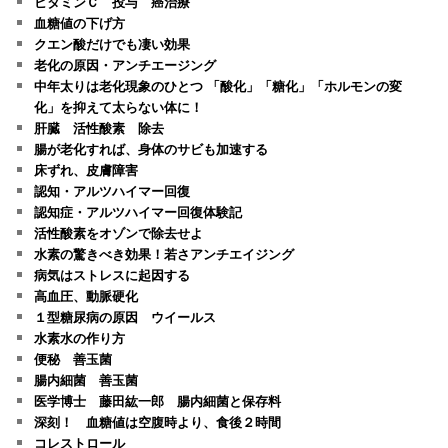
ビタミンＣ 投与 癌治療
血糖値の下げ方
クエン酸だけでも凄い効果
老化の原因・アンチエージング
中年太りは老化現象のひとつ 「酸化」「糖化」「ホルモンの変
化」を抑えて太らない体に！
肝臓 活性酸素 除去
腸が老化すれば、身体のサビも加速する
床ずれ、皮膚障害
認知・アルツハイマー回復
認知症・アルツハイマー回復体験記
活性酸素をオゾンで除去せよ
水素の驚きべき効果！若さアンチエイジング
病気はストレスに起因する
高血圧、動脈硬化
１型糖尿病の原因 ウイールス
水素水の作り方
便秘 善玉菌
腸内細菌 善玉菌
医学博士 藤田紘一郎 腸内細菌と保存料
深刻！ 血糖値は空腹時より、食後２時間
コレストロール