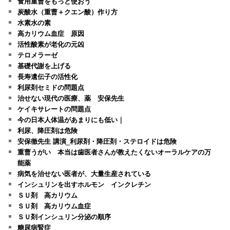
食用重曹をもっと使おう
炭酸水（重曹＋クエン酸）作り方
水素水の素
高カリウム血症 原因
活性酸素が老化の元凶
テロメラーゼ
基礎代謝を上げる
長寿遺伝子の活性化
利尿剤セミドの問題点
治せない現代の医療、薬 安保先生
ケイキサレートの問題点
今の日本人体温があまりにも低い｜
利尿、降圧剤は危険
安保徹先生 講演_利尿剤・降圧剤・ステロイドは危険
重曹うがい 本当は歯医者さんが教えたくないオーラルケアの万
能薬
病気を治せない医者が、大量生産されている
インシュリンを出すホルモン インクレチン
ＳＵ剤 高カリウム
ＳＵ剤 高カリウム血症
ＳＵ剤インシュリン分泌の順序
糖尿病腎症