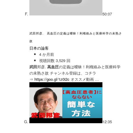
50:07
武田邦彦. 高血圧の定義は曖昧！利権絡みと医療科学の未熟さ
故
日本の論客
4 か月前
視聴回数 3,529 回
武田
邦彦.
高血圧
の定義は曖昧！利権絡みと医療科学
の未熟さ故 チャンネル登録は、コチラ
⇒
https://goo.gl/1z0i2c
オススメ動画 …
12:35