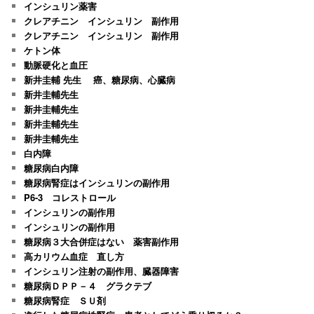
インシュリン薬害
クレアチニン インシュリン 副作用
クレアチニン インシュリン 副作用
ケトン体
動脈硬化と血圧
新井圭輔 先生 癌、糖尿病、心臓病
新井圭輔先生
新井圭輔先生
新井圭輔先生
新井圭輔先生
白内障
糖尿病白内障
糖尿病腎症はインシュリンの副作用
P6-3 コレストロール
インシュリンの副作用
インシュリンの副作用
糖尿病３大合併症はない 薬害副作用
高カリウム血症 直し方
インシュリン注射の副作用、臓器障害
糖尿病ＤＰＰ－４ グラクテブ
糖尿病腎症 ＳＵ剤