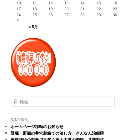
10
11
12
13
14
15
16
17
18
19
20
21
22
23
24
25
26
27
28
29
30
31
« 5月
検
索
最近の投稿
ホームページ移転のお知らせ
腎臓 肝臓の井穴刺絡での治し方 ぎんなん治療院
自律神経の刺激で五臓六腑の内臓の調節 井穴刺絡