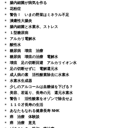
腸内細菌が病気を作る
花粉症
警告！ いまの野菜はミネラル不足
潰瘍性大腸炎
腸内細菌と水素水、ストレス
１型糖尿病
アルカリ電解水
酸性水
糖尿病 壊疽 治療
糖尿病 壊疽の治療 電解水
壊疽 足の切断回避 アルカリイオン水
足の切断せずに 電解還元水
成人病の素 活性酸素除去に水素水
水素水生成器
少しのアルコールは血糖値を下げる？
美容、若返り、長寿の元 還元水素水
警告！ 活性酸素をオゾンで除去せよ
１１０才長寿の生活
あなたもなれる健康長寿 NHK
癌 治療 体験談
癌 治療 意見