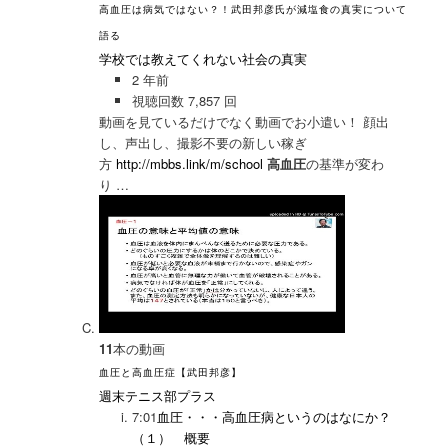
高血圧は病気ではない？！武田邦彦氏が減塩食の真実について
語る
学校では教えてくれない社会の真実
2 年前
視聴回数 7,857 回
動画を見ているだけでなく動画でお小遣い！ 顔出
し、声出し、撮影不要の新しい稼ぎ
方
http://mbbs.link/m/school
高血圧
の基準が変わ
り …
11
本の動画
血圧と高血圧症【武田邦彦】
週末テニス部プラス
7:01
血圧・・・高血圧病というのはなにか？
（１） 概要