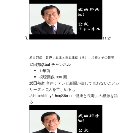
11:21
武田邦彦 音声：血圧と高血圧症（９） 治療とその弊害
武田邦彦bot チャンネル
1 年前
視聴回数 330 回
武田
邦彦 音声：テレビ新聞が決して言わないことシ
リーズ＞ □人を苦しめるも
の
http://bit.ly/1hxqS6o
□「健康と長寿」の根源を語
る …