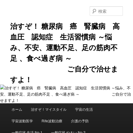
メ
サ
イ
ブ
検
ン
コ
索
コ
ン
治すぞ！ 糖尿病 癌 腎臓病 高
ン
テ
血圧 認知症 生活習慣病 ～悩
テ
ン
ン
ツ
み、不安、運動不足、足の筋肉不
ツ
へ
へ
移
足 、食べ過ぎ病 ～
移
動
動
ご自分で治せま
すよ！
メ
ホーム
治すぞ！マイスタイル
宇宙の生活
イ
ン
宇宙波動医学
Rife波動治療
介護の予防
メ
ニ
一般症状 生活 No.1
一般症状 やまい No.2