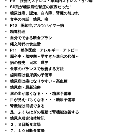
P9 社会的ストレス・家庭内ストレス・うつ病
SU剤が糖尿病性腎症の原因だった！
糖尿は癌、認知、白内障、腎臓の前ぶれ
食事のお話 糖尿、癌
P10 認知症,アルツハイマー病
精進料理
自分でできる断食プラン
縄文時代の食生活
P11 整体医療・アレルギー・アトピー
脳卒中・脳梗塞～早すぎた進化の代償～
病の歴史 日本 世界
食事のバランスで改善する方法
歯周病は糖尿病の予備軍
糖尿病は癌になりやすい－高血糖
糖尿病・最新治療
尿の出が悪くなる・・・糖尿予備軍
目が見えづらくなる・・・糖尿予備軍
腎機能は回復できる
足、ふくらはぎの運動で腎機能改善する
糖尿克服完治体験記
２，３日断食道場
７、１０日断食道場