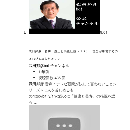
8:01
武田邦彦 音声：血圧と高血圧症（１２） 塩分が影響するの
は10人に2人だけ？？
武田邦彦bot チャンネル
1 年前
視聴回数 435 回
武田
邦彦 音声：テレビ新聞が決して言わないことシ
リーズ＞ □人を苦しめるも
の
http://bit.ly/1hxqS6o
□「健康と長寿」の根源を語
る …