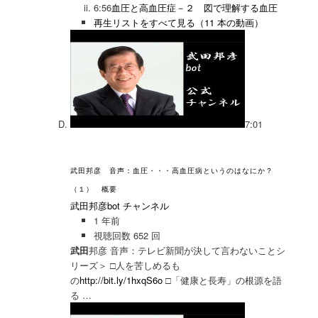
6:56
血圧と高血圧症－２ 図で理解する血圧
再生リストをすべて見る（11 本の動画）
7:01
武田邦彦 音声：血圧・・・高血圧病というのはなにか？
（１） 概要
武田邦彦bot チャンネル
1 年前
視聴回数 652 回
武田
邦彦 音声：テレビ新聞が決して言わないことシ
リーズ＞ □人を苦しめるも
の
http://bit.ly/1hxqS6o
□「健康と長寿」の根源を語
る …