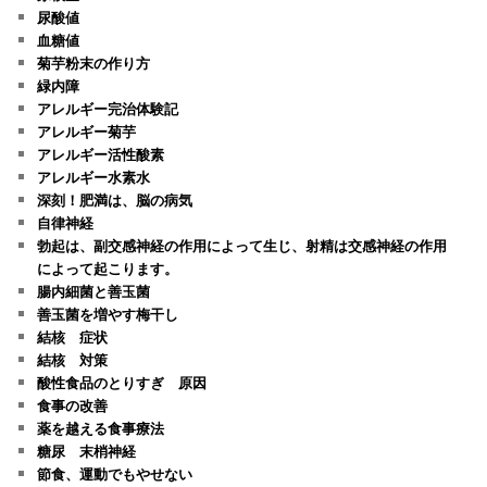
尿酸値
血糖値
菊芋粉末の作り方
緑内障
アレルギー完治体験記
アレルギー菊芋
アレルギー活性酸素
アレルギー水素水
深刻！肥満は、脳の病気
自律神経
勃起は、副交感神経の作用によって生じ、射精は交感神経の作用
によって起こります。
腸内細菌と善玉菌
善玉菌を増やす梅干し
結核 症状
結核 対策
酸性食品のとりすぎ 原因
食事の改善
薬を越える食事療法
糖尿 末梢神経
節食、運動でもやせない