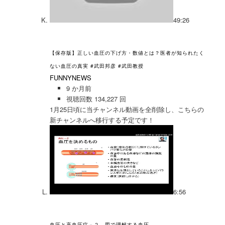
49:26
【保存版】正しい血圧の下げ方・数値とは？医者が知られたく
ない血圧の真実 #武田邦彦 #武田教授
FUNNYNEWS
9 か月前
視聴回数 134,227 回
1月25日頃に当チャンネル動画を全削除し、こちらの
新チャンネルへ移行する予定です！
6:56
血圧と高血圧症－２ 図で理解する血圧