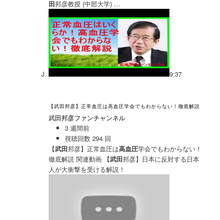
田
邦彦教授 (中部大学) …
9:37
【武田邦彦】正常血圧は高血圧学会でもわからない！徹底解説
武田邦彦ファンチャンネル
3 週間前
視聴回数 294 回
【
武田
邦彦】正常血圧は
高血圧
学会でもわからない！
徹底解説 関連動画 【
武田
邦彦】日本に反対する日本
人が大衝撃を受ける解説！