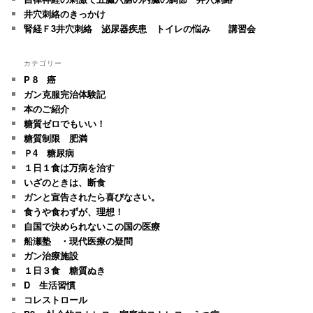
井穴刺絡のきっかけ
腎経Ｆ3井穴刺絡 泌尿器疾患 トイレの悩み 講習会
カテゴリー
P 8 癌
ガン克服完治体験記
本のご紹介
糖質ゼロでもいい！
糖質制限 肥満
Ｐ4 糖尿病
１日１食は万病を治す
いざのときは、断食
ガンと宣告されたら喜びなさい。
食うや食わずが、理想！
自国で決められないこの国の医療
船瀬塾 ・現代医療の疑問
ガン治療施設
１日３食 糖質ぬき
D 生活習慣
コレストロール