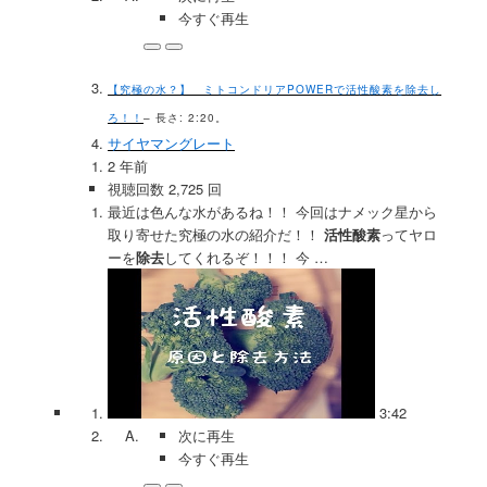
今すぐ再生
【究極の水？】 ミトコンドリアPOWERで活性酸素を除去し
ろ！！
– 長さ: 2:20。
サイヤマングレート
2 年前
視聴回数 2,725 回
最近は色んな水があるね！！ 今回はナメック星から
取り寄せた究極の水の紹介だ！！
活性酸素
ってヤロ
ーを
除去
してくれるぞ！！！ 今 …
3:42
次に再生
今すぐ再生