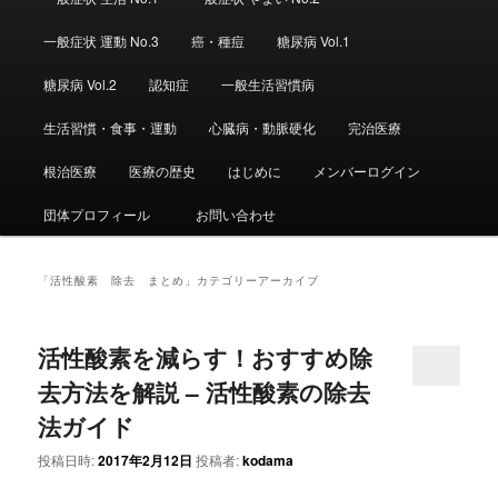
ュ
ー
一般症状 運動 No.3
癌・種痘
糖尿病 Vol.1
糖尿病 Vol.2
認知症
一般生活習慣病
生活習慣・食事・運動
心臓病・動脈硬化
完治医療
根治医療
医療の歴史
はじめに
メンバーログイン
団体プロフィール
お問い合わせ
「
活性酸素 除去 まとめ
」カテゴリーアーカイブ
活性酸素を減らす！おすすめ除
去方法を解説 – 活性酸素の除去
法ガイド
投稿日時:
2017年2月12日
投稿者:
kodama