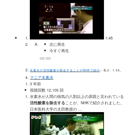
1:45
次に再生
今すぐ再生
水素水が活性酸素を除去することがNHKで紹介
– 長さ: 1:45。
マニア水素水
3 年前
視聴回数 12,105 回
水素水が人間の病気の八割以上の原因と言われている
活性酸素を除去する
ことが、NHKで紹介されました。
日本医科大学の太田教授の …