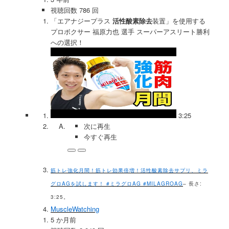
視聴回数 786 回
「エアナジープラス
活性酸素除去
装置」を使用する
プロボクサー 福原力也 選手 スーパーアスリート勝利
への選択！
3:25
次に再生
今すぐ再生
筋トレ強化月間！筋トレ効果倍増！活性酸素除去サプリ、ミラ
グロAGを試します！ #ミラグロAG #MILAGROAG
– 長さ:
3:25。
MuscleWatching
5 か月前