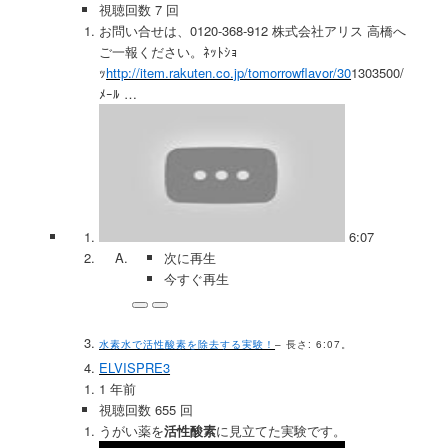
視聴回数 7 回
お問い合せは、0120-368-912 株式会社アリス 高橋へ
ご一報ください。ﾈｯﾄｼｮ
ｯ
http://item.rakuten.co.jp/tomorrowflavor/30
1303500/
ﾒｰﾙ …
6:07
次に再生
今すぐ再生
水素水で活性酸素を除去する実験！
– 長さ: 6:07。
ELVISPRE3
1 年前
視聴回数 655 回
うがい薬を
活性酸素
に見立てた実験です。