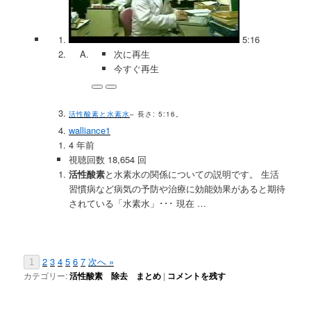
5:16
次に再生
今すぐ再生
活性酸素と水素水
– 長さ: 5:16。
walliance1
4 年前
視聴回数 18,654 回
活性酸素
と水素水の関係についての説明です。 生活
習慣病など病気の予防や治療に効能効果があると期待
されている「水素水」･･･ 現在 …
2
3
4
5
6
7
次へ »
1
カテゴリー:
活性酸素 除去 まとめ
|
コメントを残す