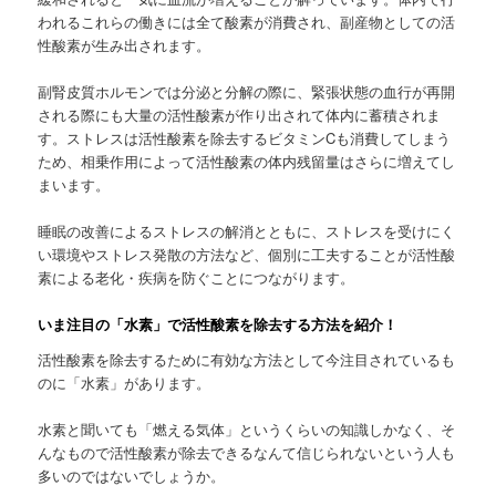
われるこれらの働きには全て酸素が消費され、副産物としての活
性酸素が生み出されます。
副腎皮質ホルモンでは分泌と分解の際に、緊張状態の血行が再開
される際にも大量の活性酸素が作り出されて体内に蓄積されま
す。ストレスは活性酸素を除去するビタミンCも消費してしまう
ため、相乗作用によって活性酸素の体内残留量はさらに増えてし
まいます。
睡眠の改善によるストレスの解消とともに、ストレスを受けにく
い環境やストレス発散の方法など、個別に工夫することが活性酸
素による老化・疾病を防ぐことにつながります。
いま注目の「水素」で活性酸素を除去する方法を紹介！
活性酸素を除去するために有効な方法として今注目されているも
のに「水素」があります。
水素と聞いても「燃える気体」というくらいの知識しかなく、そ
んなもので活性酸素が除去できるなんて信じられないという人も
多いのではないでしょうか。