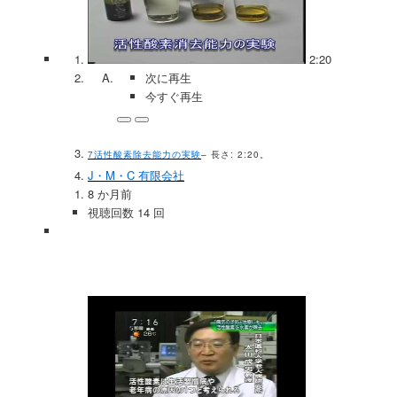
2:20
次に再生
今すぐ再生
7活性酸素除去能力の実験
– 長さ: 2:20。
J・M・C 有限会社
8 か月前
視聴回数 14 回