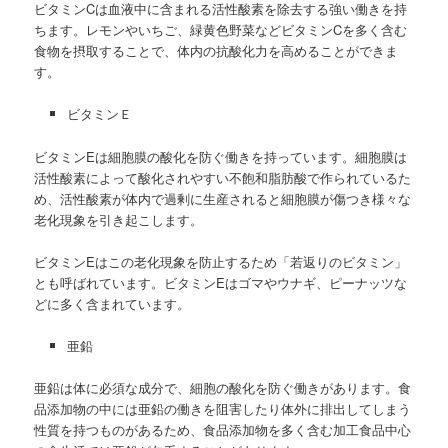
ビタミンCは血液中に含まれる活性酸素を除去する強い働きを持
ちます。レモンやいちご、緑黄色野菜などビタミンCを多く含む
食物を摂取することで、体内の抗酸化力を高めることができま
す。
ビタミンＥ
ビタミンEは細胞膜の酸化を防ぐ働きを持っています。細胞膜は
活性酸素によって酸化されやすい不飽和脂肪酸で作られているた
め、活性酸素が体内で過剰に生産されると細胞膜が傷つき様々な
老化現象を引き起こします。
ビタミンEはこの老化現象を防止するため「若返りのビタミン」
とも呼ばれています。ビタミンEはゴマやウナギ、ピーナッツな
どに多く含まれています。
亜鉛
亜鉛は体に必須な成分で、細胞の酸化を防ぐ働きがあります。食
品添加物の中には亜鉛の働きを阻害したり体外に排出してしまう
性質を持つものがあるため、食品添加物を多く含む加工食品中心