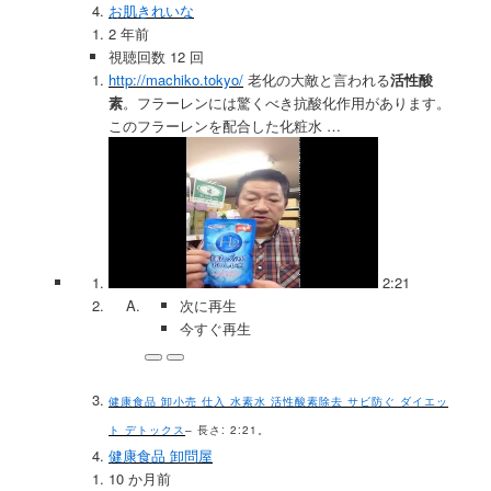
お肌きれいな
2 年前
視聴回数 12 回
http://machiko.tokyo/
老化の大敵と言われる
活性酸
素
。フラーレンには驚くべき抗酸化作用があります。
このフラーレンを配合した化粧水 …
2:21
次に再生
今すぐ再生
健康食品 卸小売 仕入 水素水 活性酸素除去 サビ防ぐ ダイエッ
ト デトックス
– 長さ: 2:21。
健康食品 卸問屋
10 か月前