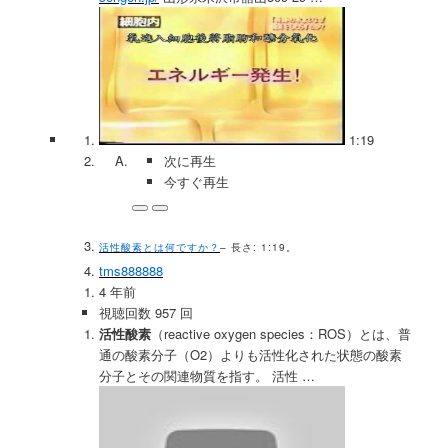
1:19
次に再生
今すぐ再生
活性酸素とは何ですか？
– 長さ: 1:19。
tms888888
4 年前
視聴回数 957 回
活性酸素
（reactive oxygen species：ROS）とは、普
通の酸素分子（O2）よりも活性化された状態の酸素
分子とその関連物質を指す。 活性 …