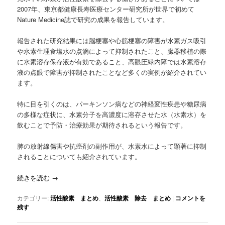
2007年、東京都健康長寿医療センター研究所が世界で初めて
Nature Medicine誌で研究の成果を報告しています。
報告された研究結果には脳梗塞や心筋梗塞の障害が水素ガス吸引
や水素生理食塩水の点滴によって抑制されたこと、臓器移植の際
に水素溶存保存液が有効であること、高眼圧緑内障では水素溶存
液の点眼で障害が抑制されたことなど多くの実例が紹介されてい
ます。
特に目を引くのは、パーキンソン病などの神経変性疾患や糖尿病
の多様な症状に、水素分子を高濃度に溶存させた水（水素水）を
飲むことで予防・治療効果が期待されるという報告です。
肺の放射線傷害や抗癌剤の副作用が、水素水によって顕著に抑制
されることについても紹介されています。
続きを読む
→
カテゴリー:
活性酸素 まとめ
、
活性酸素 除去 まとめ
|
コメントを
残す