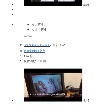
2:05
次に再生
今すぐ再生
活性酸素を水素が除去
– 長さ: 2:05。
水素効果研究所
1 年前
視聴回数 703 回
4:12