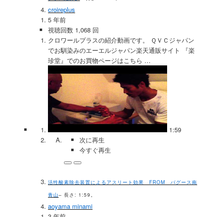
croireplus
5 年前
視聴回数 1,068 回
クロワールプラスの紹介動画です。 ＱＶＣジャパン
でお馴染みのエーエルジャパン楽天通販サイト 『楽
珍堂』でのお買物ページはこちら …
1:59
次に再生
今すぐ再生
活性酸素除去装置によるアスリート効果 FROM バグース南
青山
– 長さ: 1:59。
aoyama minami
3 年前