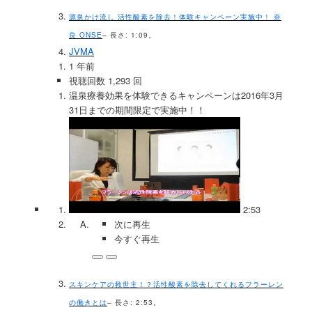
源泉かけ流し 活性酸素を除去！体験キャンペーン実施中！ 奈
良 ONSE
– 長さ: 1:09。
JVMA
1 年前
視聴回数 1,293 回
温泉療養効果を体験できるキャンペーンは2016年3月
31日までの期間限定で実施中！！
2:53
次に再生
今すぐ再生
スキンケアの救世主！？活性酸素を除去してくれるフラーレン
の働きとは
– 長さ: 2:53。