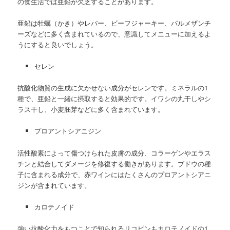
の食生活では亜鉛が欠乏することがあります。
亜鉛は牡蠣（かき）やレバー、ビーフジャーキー、パルメザンチ
ーズなどに多く含まれているので、意識してメニューに加えるよ
うにすると良いでしょう。
セレン
抗酸化物質の生成に欠かせない成分がセレンです。ミネラルの1
種で、亜鉛と一緒に摂取すると効果的です。イワシの丸干しやシ
ラス干し、小麦胚芽などに多く含まれています。
プロアントシアニジン
活性酸素によって傷つけられた皮膚の成分、コラーゲンやエラス
チンと結合してダメージを修復する働きがあります。ブドウの種
子に含まれる成分で、赤ワインにはたくさんのプロアントシアニ
ジンが含まれています。
カロテノイド
強い抗酸化力をもつことで知られるリコピンもカロテノイドの1