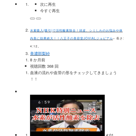
次に再生
今すぐ再生
水素吸入(吸引)で活性酸素除去！頭皮、シミしわのお悩みや体
内美に効果絶大！！八王子の美容室JOVIALジョビアル
– 長さ:
4:12。
美濃部梨紗
8 か月前
視聴回数 368 回
血液の流れや血管の形をチェックしてきましょう
！！
4:01