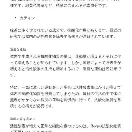
種です。緑黄色野菜など、植物に含まれる色素成分です。
カテキン
緑茶に多く含まれている成分で、抗酸化作用があります。最近の
研究では脳内の活性酸素を除去する働きが注目されています。
適度な運動
体内で生成される抗酸化物質の量は、運動量が増えるとそれに伴
って増えることが知られています。しかし運動によって呼吸量が
増えると活性酸素の生成も増加するので、過度な運動は逆効果で
す。
特に、一気に激しい運動をした場合は活性酸素量ばかりが増えて
体内の抗酸化物質を浪費してしまうため、毎日の生活の中で体に
無理がかからない程度の運動を習慣的に行って、抗酸化物質を蓄
積する心構えが必要です。
睡眠の質を高める
活性酸素が増えて正常な細胞を傷つけるのは、体内の抗酸化物質
が不足しているためです。