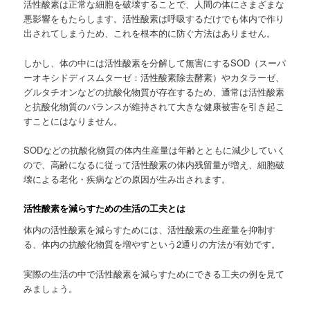
活性酸素は正常な細胞を破壊することで、人間の体にさまざまな
悪影響をもたらします。活性酸素は呼吸するだけでも体内で作り
出されてしまうため、これを根本的に防ぐ方法はありません。
しかし、体の中には活性酸素を分解して無害にするSOD（スーパ
ーオキシドディスムターゼ：活性酸素除去酵素）やカタラーゼ、
グルタチオンなどの抗酸化物質が存在するため、通常は活性酸素
と抗酸化物質のバランスが維持されて大きな健康被害を引き起こ
すことにはなりません。
SODなどの抗酸化物質の体内生産量は年齢とともに減少していく
ので、高齢になるに従って活性酸素の体内残留量が増え、細胞破
壊による老化・疾病などの原因が生み出されます。
活性酸素を減らすための生活の工夫とは
体内の活性酸素を減らすためには、活性酸素の生産量を抑制す
る、体内の抗酸化物質を増やすという2通りの方法が有効です。
実際の生活の中で活性酸素を減らすためにできる工夫の例を見て
みましょう。