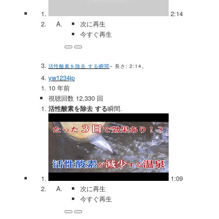
2:14
次に再生
今すぐ再生
活性酸素を除去 する瞬間
– 長さ: 2:14。
yw1234jp
10 年前
視聴回数 12,330 回
活性酸素を除去 する
瞬間.
1:09
次に再生
今すぐ再生