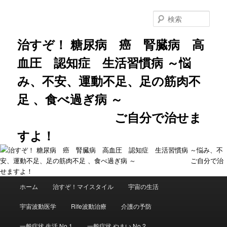
メ
サ
イ
ブ
検
ン
コ
索
コ
ン
治すぞ！ 糖尿病 癌 腎臓病 高
ン
テ
血圧 認知症 生活習慣病 ～悩
テ
ン
ン
ツ
み、不安、運動不足、足の筋肉不
ツ
へ
へ
移
足 、食べ過ぎ病 ～
移
動
動
ご自分で治せま
すよ！
メ
ホーム
治すぞ！マイスタイル
宇宙の生活
イ
ン
宇宙波動医学
Rife波動治療
介護の予防
メ
ニ
一般症状 生活 No.1
一般症状 やまい No.2