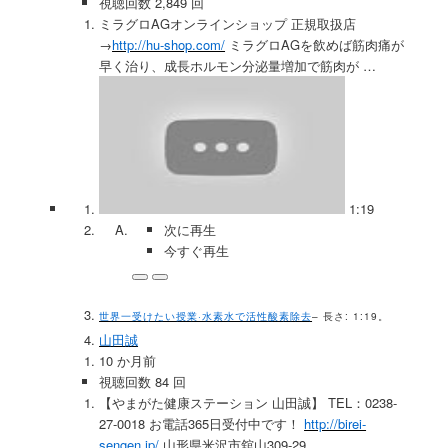
視聴回数 2,849 回
ミラグロAGオンラインショップ 正規取扱店
→
http://hu-shop.com/
ミラグロAGを飲めば筋肉痛が
早く治り、成長ホルモン分泌量増加で筋肉が …
1:19
次に再生
今すぐ再生
世界一受けたい授業·水素水で活性酸素除去
– 長さ: 1:19。
山田誠
10 か月前
視聴回数 84 回
【やまがた健康ステーション 山田誠】 TEL：0238-
27-0018 お電話365日受付中です！
http://birei-
sengen.jp/
山形県米沢市舘山309-29 …