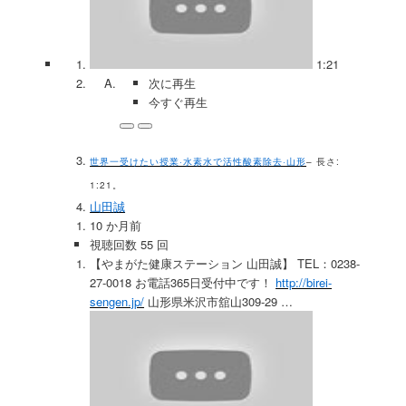
1:21
次に再生
今すぐ再生
世界一受けたい授業·水素水で活性酸素除去·山形
– 長さ:
1:21。
山田誠
10 か月前
視聴回数 55 回
【やまがた健康ステーション 山田誠】 TEL：0238-
27-0018 お電話365日受付中です！
http://birei-
sengen.jp/
山形県米沢市舘山309-29 …