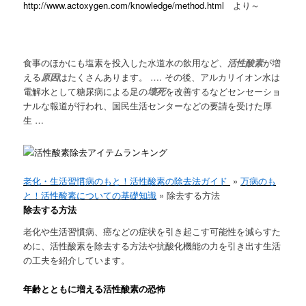
http://www.actoxygen.com/knowledge/method.html
より～
食事のほかにも塩素を投入した水道水の飲用など、
活性酸素
が増
える
原因
はたくさんあります。 …. その後、アルカリイオン水は
電解水として糖尿病による足の
壊死
を改善するなどセンセーショ
ナルな報道が行われ、国民生活センターなどの要請を受けた厚
生 …
老化・生活習慣病のもと！活性酸素の除去法ガイド
»
万病のも
と！活性酸素についての基礎知識
» 除去する方法
除去する方法
老化や生活習慣病、癌などの症状を引き起こす可能性を減らすた
めに、活性酸素を除去する方法や抗酸化機能の力を引き出す生活
の工夫を紹介しています。
年齢とともに増える活性酸素の恐怖