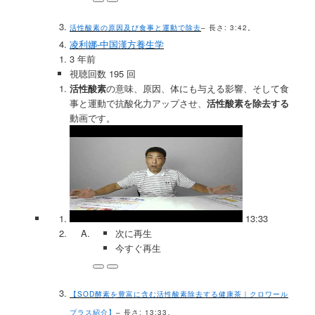
活性酸素の原因及び食事と運動で除去
– 長さ: 3:42。
凌利娜-中国漢方養生学
3 年前
視聴回数 195 回
活性酸素
の意味、原因、体にも与える影響、そして食
事と運動で抗酸化力アップさせ、
活性酸素を除去する
動画です。
13:33
次に再生
今すぐ再生
【SOD酵素を豊富に含む活性酸素除去する健康茶｜クロワール
プラス紹介】
– 長さ: 13:33。