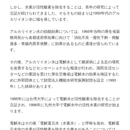
しかし、水素が活性酸素を除去することは、長年の研究によって
立証が続けられてきました。そもそもの始まりは1950年代のアル
カリイオン水に端を発しています。
アルカリイオン水の効能効果については、1965年当時の厚生省薬
務局長から各都道府県知事に向けて「消化不良・慢性下痢・胃酸
過多・胃腸内異常発酵」に効果があるものと通達が送られていま
す。
その後、アルカリイオン水は電解水として糖尿病による足の壊死
を改善するなどセンセーショナルな報道が行われ、国民生活セン
ターなどの要請を受けた厚生労働省は電解水の効果を検証するた
めに外郭団体として財団法人機能水研究振興財団を設立（1993
年）した経緯があります。
1995年には台湾大学によって電解水が活性酸素を除去することが
立証され、1996年に九州大学で電解水中の活性水素の研究が始ま
ります。
電解水はその後「電解還元水（水素水）」と呼称を改め、電解還
元水中の水素が活性酸素を除去する働きがあることについては