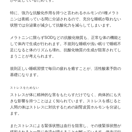
特に、強力な抗酸化作用を持つと言われるホルモンの1種メラト
ニンは夜眠っている間に分泌されるので、充分な睡眠が取れない
状態では分泌量が減少して抗酸化力を減らしてしまいます。
メラトニンに限らずSODなどの抗酸化物質も、正常な体の機能と
して体内で生成が行われます。不規則な睡眠や浅い眠りで睡眠不
足になると体のリズムも壊れ、抗酸化物質の生成が阻害されてし
まうことが考えられます。
規則正しい睡眠習慣で毎日の疲れを癒すことが、活性酸素予防の
基礎になります。
ストレスをためない
ストレスが体に精神的な害をもたらすだけでなく、肉体的にも大
きな影響を持つことはよく知られています。ストレスを感じると
人間の体はストレスに対抗するための副腎皮質ホルモンを分泌し
ます。
またストレスによる緊張状態は血行を阻害し、その後緊張状態が
緩和されると一気に血流が増えることが解っています。体内で行