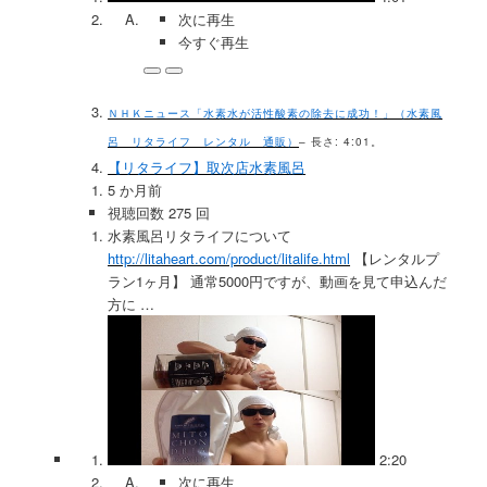
次に再生
今すぐ再生
ＮＨＫニュース「水素水が活性酸素の除去に成功！」（水素風
呂 リタライフ レンタル 通販）
– 長さ: 4:01。
【リタライフ】取次店水素風呂
5 か月前
視聴回数 275 回
水素風呂リタライフについて
http://litaheart.com/product/litalife.html
【レンタルプ
ラン1ヶ月】 通常5000円ですが、動画を見て申込んだ
方に …
2:20
次に再生