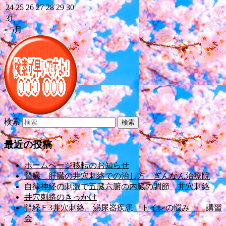
24
25
26
27
28
29
30
31
« 5月
検索
最近の投稿
ホームページ移転のお知らせ
腎臓 肝臓の井穴刺絡での治し方 ぎんなん治療院
自律神経の刺激で五臓六腑の内臓の調節 井穴刺絡
井穴刺絡のきっかけ
腎経Ｆ3井穴刺絡 泌尿器疾患 トイレの悩み 講習
会