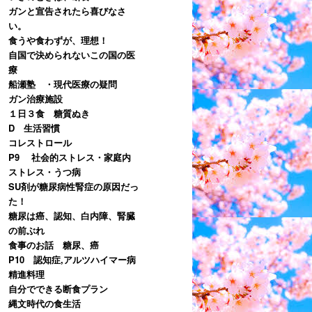
ガンと宣告されたら喜びなさ
い。
食うや食わずが、理想！
自国で決められないこの国の医
療
船瀬塾 ・現代医療の疑問
ガン治療施設
１日３食 糖質ぬき
D 生活習慣
コレストロール
P9 社会的ストレス・家庭内
ストレス・うつ病
SU剤が糖尿病性腎症の原因だっ
た！
糖尿は癌、認知、白内障、腎臓
の前ぶれ
食事のお話 糖尿、癌
P10 認知症,アルツハイマー病
精進料理
自分でできる断食プラン
縄文時代の食生活