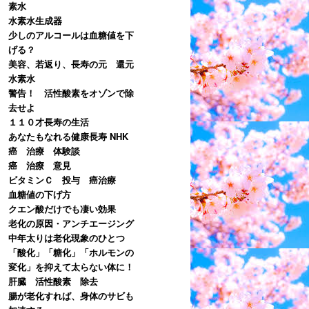
素水
水素水生成器
少しのアルコールは血糖値を下
げる？
美容、若返り、長寿の元 還元
水素水
警告！ 活性酸素をオゾンで除
去せよ
１１０才長寿の生活
あなたもなれる健康長寿 NHK
癌 治療 体験談
癌 治療 意見
ビタミンＣ 投与 癌治療
血糖値の下げ方
クエン酸だけでも凄い効果
老化の原因・アンチエージング
中年太りは老化現象のひとつ
「酸化」「糖化」「ホルモンの
変化」を抑えて太らない体に！
肝臓 活性酸素 除去
腸が老化すれば、身体のサビも