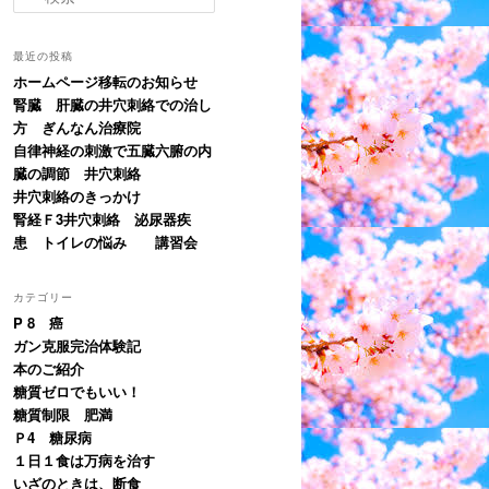
索
最近の投稿
ホームページ移転のお知らせ
腎臓 肝臓の井穴刺絡での治し
方 ぎんなん治療院
自律神経の刺激で五臓六腑の内
臓の調節 井穴刺絡
井穴刺絡のきっかけ
腎経Ｆ3井穴刺絡 泌尿器疾
患 トイレの悩み 講習会
カテゴリー
P 8 癌
ガン克服完治体験記
本のご紹介
糖質ゼロでもいい！
糖質制限 肥満
Ｐ4 糖尿病
１日１食は万病を治す
いざのときは、断食