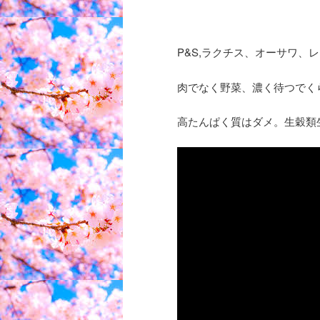
P&S,ラクチス、オーサワ、
肉でなく野菜、濃く待つでく
高たんぱく質はダメ。生穀類