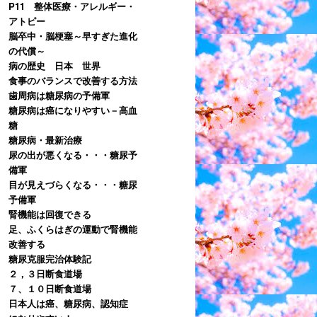
P11 整体医療・アレルギー・
アトピー
脳卒中・脳梗塞～早すぎた進化
の代償～
病の歴史 日本 世界
食事のバランスで改善する方法
歯周病は糖尿病の予備軍
糖尿病は癌になりやすい－高血
糖
糖尿病・最新治療
尿の出が悪くなる・・・糖尿予
備軍
目が見えづらくなる・・・糖尿
予備軍
腎機能は回復できる
足、ふくらはぎの運動で腎機能
改善する
糖尿克服完治体験記
２，３日断食道場
７、１０日断食道場
日本人は癌、糖尿病、認知症