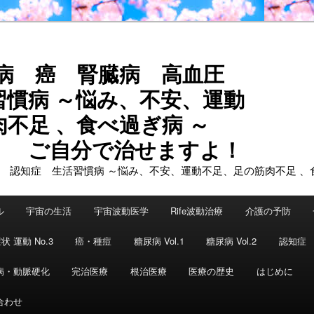
尿病 癌 腎臓病 高血圧
習慣病 ～悩み、不安、運動
不足 、食べ過ぎ病 ～
で治せますよ！
ル
宇宙の生活
宇宙波動医学
Rife波動治療
介護の予防
状 運動 No.3
癌・種痘
糖尿病 Vol.1
糖尿病 Vol.2
認知症
病・動脈硬化
完治医療
根治医療
医療の歴史
はじめに
合わせ