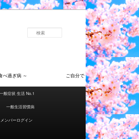
検
索
一般症状 生活 No.1
一般生活習慣病
メンバーログイン