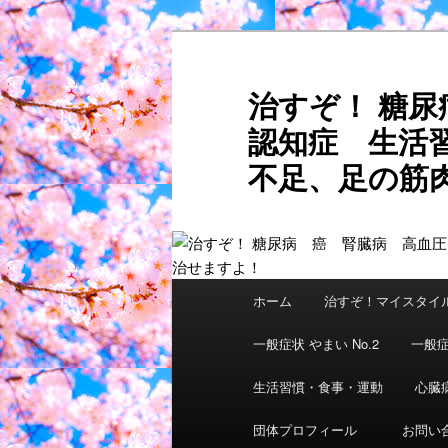
メ
サ
イ
ブ
ン
コ
治すぞ！ 糖
コ
ン
認知症 生活
ン
テ
テ
ン
不足、足の筋肉
ン
ツ
ご自分
ツ
へ
へ
移
移
動
動
メ
ホーム
治すぞ！マイスタイ
イ
ン
一般症状 やまい No.2
一般症
メ
ニ
生活習慣・食事・運動
心臓
ュ
団体プロフィール
お問い
ー