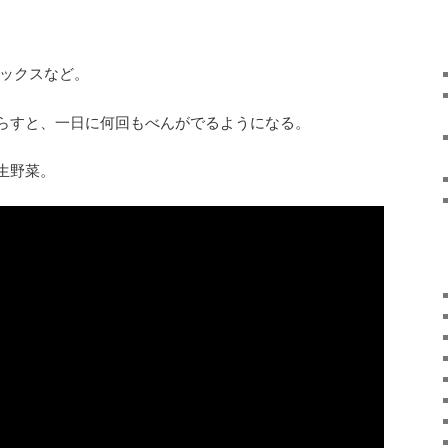
レックスなど。
らすと、一日に何回もべんがでるようになる。
生野菜。