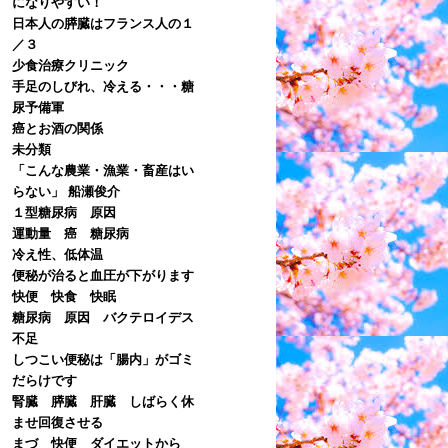
になりやすい！
日本人の膵臓はフランス人の１
／３
少食治療クリニック
手足のしびれ、冷える・・・糖
尿予備軍
癌とお酒の関係
未分類
「こんな農業・漁業・畜産はい
らない」 船瀬俊介
１型糖尿病 原因
運動量 癌 糖尿病
冷え性、低体温
便秘が治ると血圧が下がります
快便 快食 快眠
糖尿病 原因 バクテロイデス
不足
しつこい便秘は「腸内」がゴミ
だらけです
腎臓 膵臓 肝臓 しばらく休
ませ回復させる
まづ 快便 ダイエットから