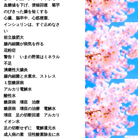
血糖値を下げ、便秘回復 菊芋
のびきった腸を短くする
心臓、脳卒中、心筋梗塞、
インシュリンは、すぐ止めなさ
い
前立腺肥大
腸内細菌が病気を作る
花粉症
警告！ いまの野菜はミネラル
不足
潰瘍性大腸炎
腸内細菌と水素水、ストレス
１型糖尿病
アルカリ電解水
酸性水
糖尿病 壊疽 治療
糖尿病 壊疽の治療 電解水
壊疽 足の切断回避 アルカリ
イオン水
足の切断せずに 電解還元水
成人病の素 活性酸素除去に水