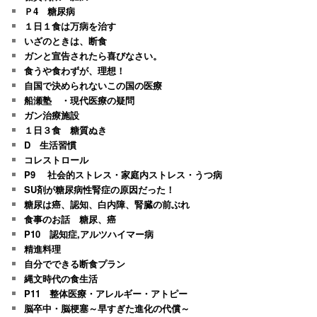
Ｐ4 糖尿病
１日１食は万病を治す
いざのときは、断食
ガンと宣告されたら喜びなさい。
食うや食わずが、理想！
自国で決められないこの国の医療
船瀬塾 ・現代医療の疑問
ガン治療施設
１日３食 糖質ぬき
D 生活習慣
コレストロール
P9 社会的ストレス・家庭内ストレス・うつ病
SU剤が糖尿病性腎症の原因だった！
糖尿は癌、認知、白内障、腎臓の前ぶれ
食事のお話 糖尿、癌
P10 認知症,アルツハイマー病
精進料理
自分でできる断食プラン
縄文時代の食生活
P11 整体医療・アレルギー・アトピー
脳卒中・脳梗塞～早すぎた進化の代償～