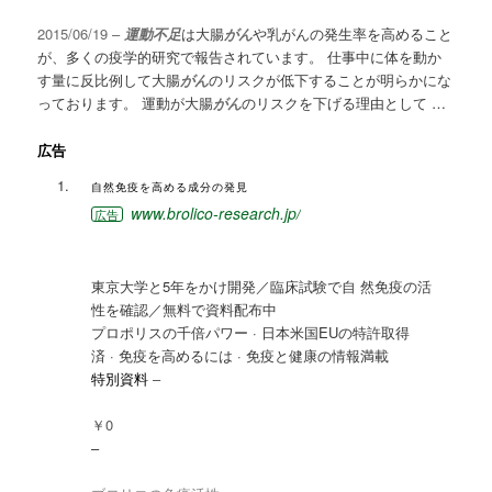
2015/06/19 –
運動不足
は大腸
がん
や乳がんの発生率を高めること
が、多くの疫学的研究で報告されています。 仕事中に体を動か
す量に反比例して大腸
がん
のリスクが低下することが明らかにな
っております。 運動が大腸
がん
のリスクを下げる理由として …
広告
自然免疫を高める成分の発見‎
www.brolico-research.jp/
広告
東京大学と5年をかけ開発／臨床試験で自 然免疫の活
性を確認／無料で資料配布中
プロポリスの千倍パワー · 日本米国EUの特許取得
済 · 免疫を高めるには · 免疫と健康の情報満載
特別資料
–
￥0
–