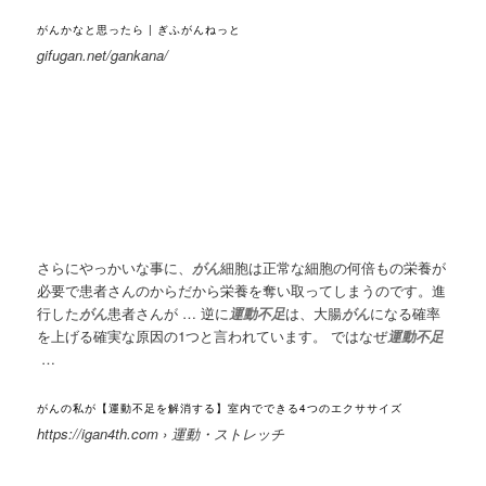
がんかなと思ったら | ぎふがんねっと
gifugan.net/gankana/
さらにやっかいな事に、
がん
細胞は正常な細胞の何倍もの栄養が
必要で患者さんのからだから栄養を奪い取ってしまうのです。進
行した
がん
患者さんが … 逆に
運動不足
は、大腸
がん
になる確率
を上げる確実な原因の1つと言われています。 ではなぜ
運動不足
…
がんの私が【運動不足を解消する】室内でできる4つのエクササイズ
https://igan4th.com › 運動・ストレッチ