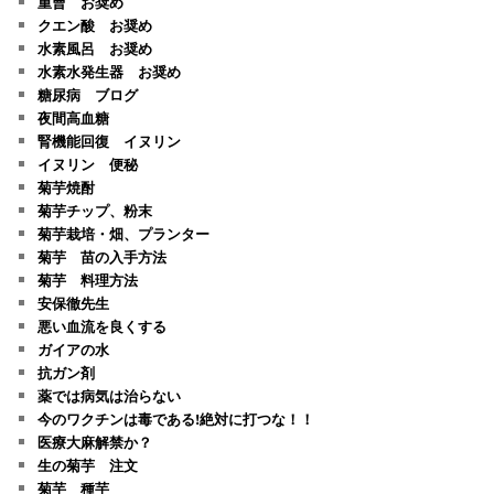
重曹 お奨め
クエン酸 お奨め
水素風呂 お奨め
水素水発生器 お奨め
糖尿病 ブログ
夜間高血糖
腎機能回復 イヌリン
イヌリン 便秘
菊芋焼酎
菊芋チップ、粉末
菊芋栽培・畑、プランター
菊芋 苗の入手方法
菊芋 料理方法
安保徹先生
悪い血流を良くする
ガイアの水
抗ガン剤
薬では病気は治らない
今のワクチンは毒である!絶対に打つな！！
医療大麻解禁か？
生の菊芋 注文
菊芋 種芋