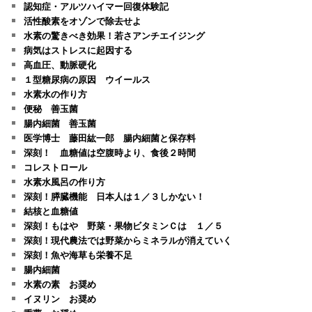
認知症・アルツハイマー回復体験記
活性酸素をオゾンで除去せよ
水素の驚きべき効果！若さアンチエイジング
病気はストレスに起因する
高血圧、動脈硬化
１型糖尿病の原因 ウイールス
水素水の作り方
便秘 善玉菌
腸内細菌 善玉菌
医学博士 藤田紘一郎 腸内細菌と保存料
深刻！ 血糖値は空腹時より、食後２時間
コレストロール
水素水風呂の作り方
深刻！膵臓機能 日本人は１／３しかない！
結核と血糖値
深刻！もはや 野菜・果物ビタミンＣは １／５
深刻！現代農法では野菜からミネラルが消えていく
深刻！魚や海草も栄養不足
腸内細菌
水素の素 お奨め
イヌリン お奨め