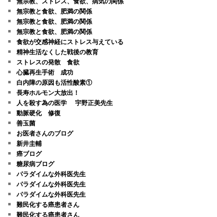
無宗教、ストレス、食欲、病気の関係
無宗教と食欲、肥満の関係
無宗教と食欲、肥満の関係
無宗教と食欲、肥満の関係
食欲が交感神経にストレス与えている
精神生活なくした戦後の教育
ストレスの発散 食欲
心臓再生手術 成功
白内障の原因も活性酸素①
長寿ホルモン大放出！
人を殺す為の医学 宇野正美先生
動脈硬化 修復
善玉菌
お医者さんのブログ
新井圭輔
癌ブログ
糖尿病ブログ
パラダイムな外科医先生
パラダイムな外科医先生
パラダイムな外科医先生
難民化する癌患者さん
難民化する癌患者さん