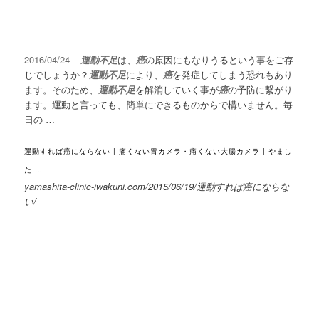
2016/04/24 –
運動不足
は、
癌
の原因にもなりうるという事をご存
じでしょうか？
運動不足
により、
癌
を発症してしまう恐れもあり
ます。そのため、
運動不足
を解消していく事が
癌
の予防に繋がり
ます。運動と言っても、簡単にできるものからで構いません。毎
日の …
運動すれば癌にならない | 痛くない胃カメラ・痛くない大腸カメラ | やまし
た …
yamashita-clinic-iwakuni.com/2015/06/19/運動すれば癌にならな
い/