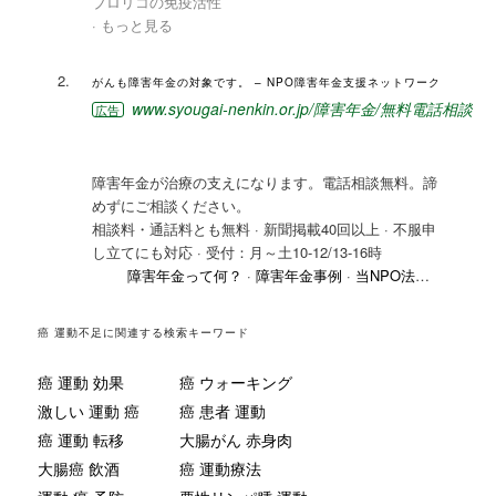
ブロリコの免疫活性
·
もっと見る
がんも障害年金の対象です。 – NPO障害年金支援ネットワーク‎
www.syougai-nenkin.or.jp/障害年金/無料電話相談
広告
障害年金が治療の支えになります。電話相談無料。諦
めずにご相談ください。
相談料・通話料とも無料 · 新聞掲載40回以上 · 不服申
し立てにも対応 · 受付：月～土10-12/13-16時
障害年金って何？
障害年金事例
当NPO法人について
癌 運動不足に関連する検索キーワード
癌 運動 効果
癌 ウォーキング
激しい 運動 癌
癌 患者 運動
癌 運動 転移
大腸がん 赤身肉
大腸癌 飲酒
癌 運動療法