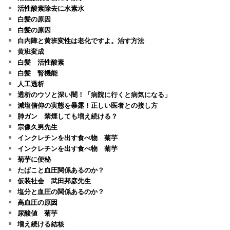
活性酸素除去に水素水
白髪の原因
白髪の原因
白内障と黄班変性は老化ですよ。治す方法
黄班変成
白髪 活性酸素
白髪 腎機能
人工透析
透析のウソと深い闇！「病院に行くと病気になる」
減塩信仰の実態を暴露！正しい医者との接し方
肺ガン 禁煙しても増え続ける？
宗像久男先生
インクレチンを出す食べ物 菊芋
インクレチンを出す食べ物 菊芋
菊芋に便秘
たばこと血圧関係あるのか？
仮装社会 武田邦彦先生
塩分と血圧の関係あるのか？
高血圧の原因
尿酸値 菊芋
増え続ける結核