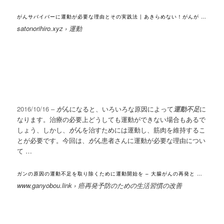
がんサバイバーに運動が必要な理由とその実践法 | あきらめない！がんが …
satonorihiro.xyz › 運動
2016/10/16 –
がん
になると、いろいろな原因によって
運動不足
に
なります。治療の必要上どうしても運動ができない場合もあるで
しょう、しかし、
がん
を治すためには運動し、筋肉を維持するこ
とが必要です。今回は、
がん
患者さんに運動が必要な理由につい
て …
ガンの原因の運動不足を取り除くために運動開始を – 大腸がんの再発と …
www.ganyobou.link › 癌再発予防のための生活習慣の改善