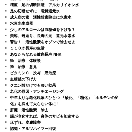
壊疽 足の切断回避 アルカリイオン水
足の切断せずに 電解還元水
成人病の素 活性酸素除去に水素水
水素水生成器
少しのアルコールは血糖値を下げる？
美容、若返り、長寿の元 還元水素水
警告！ 活性酸素をオゾンで除去せよ
１１０才長寿の生活
あなたもなれる健康長寿 NHK
癌 治療 体験談
癌 治療 意見
ビタミンＣ 投与 癌治療
血糖値の下げ方
クエン酸だけでも凄い効果
老化の原因・アンチエージング
中年太りは老化現象のひとつ 「酸化」「糖化」「ホルモンの変
化」を抑えて太らない体に！
肝臓 活性酸素 除去
腸が老化すれば、身体のサビも加速する
床ずれ、皮膚障害
認知・アルツハイマー回復