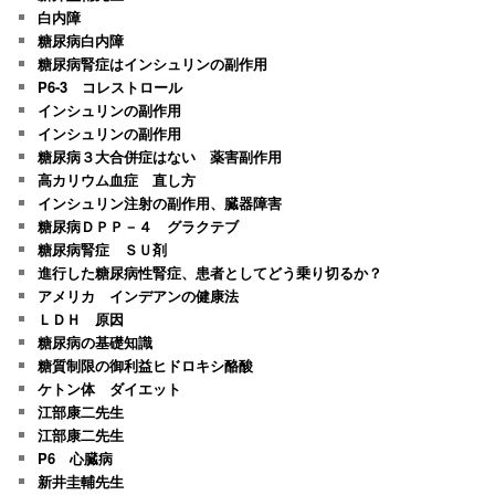
白内障
糖尿病白内障
糖尿病腎症はインシュリンの副作用
P6-3 コレストロール
インシュリンの副作用
インシュリンの副作用
糖尿病３大合併症はない 薬害副作用
高カリウム血症 直し方
インシュリン注射の副作用、臓器障害
糖尿病ＤＰＰ－４ グラクテブ
糖尿病腎症 ＳＵ剤
進行した糖尿病性腎症、患者としてどう乗り切るか？
アメリカ インデアンの健康法
ＬＤＨ 原因
糖尿病の基礎知識
糖質制限の御利益ヒドロキシ酪酸
ケトン体 ダイエット
江部康二先生
江部康二先生
P6 心臓病
新井圭輔先生