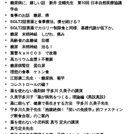
糖尿病に、嬉しい話 新井 圭輔先生 第10回 日本自然医療協議
学会
食事のお話 糖尿、癌
SGLT2阻害薬と食事療法。痩せ続ける？
SGLT2阻害薬でカロリー制限食と同様、基礎代謝が低下か。
糖尿 末梢神経 しびれ、痛み
高齢者の血糖値 目標
糖尿 末梢神経 治る！
重曹ＮａＨＣＯ３ で改善
高カリウム血漿ト不整脈
糖尿病腎症 蛋白尿
理想の食事 ケトン食
江部康二先生・・糖尿病、菊芋
コレストロールの嘘？
薬を使わない薬剤師 宇多川 久美子の講演
久美宇多川子「薬が病気をつくる」理論編《異説真説》
薬に頼らず、健康で長生きする方法 宇多川 久美子先生
宇多川久美子先生「抱腹絶倒！『笑いの免疫学』的ファスティン
グ断食合宿」のご案内
薬を使わない小児科医 真弓 定夫の講演
真弓定夫先生