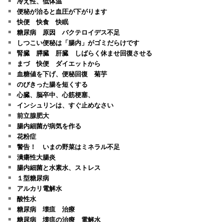
冷え性、低体温
便秘が治ると血圧が下がります
快便 快食 快眠
糖尿病 原因 バクテロイデス不足
しつこい便秘は「腸内」がゴミだらけです
腎臓 膵臓 肝臓 しばらく休ませ回復させる
まづ 快便 ダイエットから
血糖値を下げ、便秘回復 菊芋
のびきった腸を短くする
心臓、脳卒中、心筋梗塞、
インシュリンは、すぐ止めなさい
前立腺肥大
腸内細菌が病気を作る
花粉症
警告！ いまの野菜はミネラル不足
潰瘍性大腸炎
腸内細菌と水素水、ストレス
１型糖尿病
アルカリ電解水
酸性水
糖尿病 壊疽 治療
糖尿病 壊疽の治療 電解水