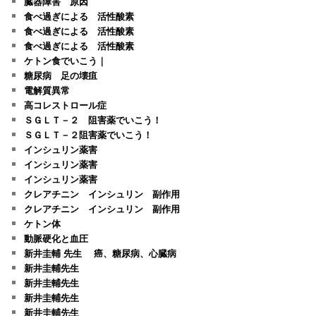
臓器障害 原因
食べ過ぎによる 活性酸素
食べ過ぎによる 活性酸素
食べ過ぎによる 活性酸素
ケトン食でいこう｜
糖尿病 足の壊疽
電解質異常
高コレストロール症
ＳＧＬＴ－２ 阻害薬でいこう！
ＳＧＬＴ－２阻害薬でいこう！
インシュリン薬害
インシュリン薬害
インシュリン薬害
クレアチニン インシュリン 副作用
クレアチニン インシュリン 副作用
ケトン体
動脈硬化と血圧
新井圭輔 先生 癌、糖尿病、心臓病
新井圭輔先生
新井圭輔先生
新井圭輔先生
新井圭輔先生