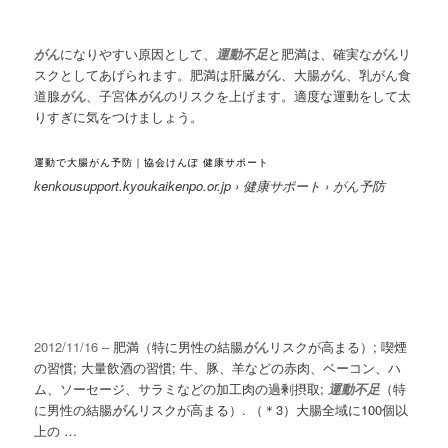
がん
になりやすい原因として、
運動不足
と肥満は、確実な
がん
リ
スクとしてあげられます。肥満は肝臓
がん
、大腸
がん
、乳がん食
道腺
がん
、子宮体
がん
のリスクを上げます。
適度な運動をして太
りすぎに気をつけましょう。
運動で大腸がん予防｜協会けんぽ 健康サポート
kenkousupport.kyoukaikenpo.or.jp › 健康サポート › がん予防
2012/11/16 –
肥満（特に男性の結腸
がん
リスクが高まる）; 喫煙
の習慣; 大量飲酒の習慣; 牛、豚、羊などの赤肉、ベーコン、ハ
ム、ソーセージ、サラミなどの加工肉の過剰摂取;
運動不足
（
特
に男性の結腸
がん
リスクが高まる）. （＊3）大腸全域に100個以
上の …