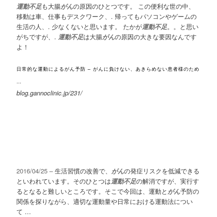
運動不足
も大腸
がん
の原因のひとつです。 この便利な世の中、
移動は車、仕事もデスクワーク、. 帰ってもパソコンやゲームの
生活の人、. 少なくないと思います。 たかが
運動不足
。。と思い
がちですが、.
運動不足
は大腸
がん
の原因の大きな要因なんです
よ！
日常的な運動によるがん予防 – がんに負けない、あきらめない患者様のため
…
blog.gannoclinic.jp/231/
2016/04/25 –
生活習慣の改善で、
がん
の発症リスクを低減できる
といわれています。そのひとつは
運動不足
の解消ですが、実行す
るとなると難しいところです。そこで今回は、運動と
がん
予防の
関係を探りながら、適切な運動量や日常における運動法につい
て …