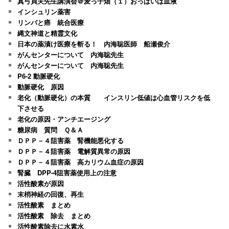
真弓貞夫先生講演会＠麦っ子畑（１）おっぱいは血液
インシュリン薬害
リンパと癌 統合医療
縄文神道と精霊文化
日本の薬漬け医療を斬る！ 内海聡医師 船瀬俊介
がんセンターについて 内海聡先生
がんセンターについて 内海聡先生
P6-2 動脈硬化
動脈硬化 原因
老化（動脈硬化）の本質 インスリン低値は心血管リスクを低
下させる
老化の原因・アンチエージング
糖尿病 質問 Ｑ＆Ａ
ＤＰＰ－４阻害薬 腎機能悪化する
ＤＰＰ－４阻害薬 電解質異常の原因
ＤＰＰ－４阻害薬 高カリウム血症の原因
腎臓 DPP-4阻害薬使用上の注意
活性酸素が原因
末梢神経の回復、再生
活性酸素 まとめ
活性酸素 除去 まとめ
活性酸素除去に水素水