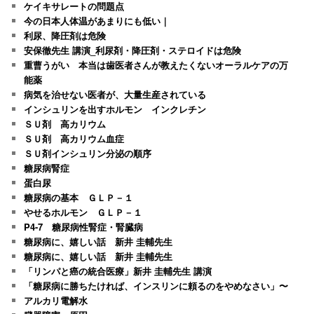
ケイキサレートの問題点
今の日本人体温があまりにも低い｜
利尿、降圧剤は危険
安保徹先生 講演_利尿剤・降圧剤・ステロイドは危険
重曹うがい 本当は歯医者さんが教えたくないオーラルケアの万
能薬
病気を治せない医者が、大量生産されている
インシュリンを出すホルモン インクレチン
ＳＵ剤 高カリウム
ＳＵ剤 高カリウム血症
ＳＵ剤インシュリン分泌の順序
糖尿病腎症
蛋白尿
糖尿病の基本 ＧＬＰ－１
やせるホルモン ＧＬＰ－１
P4-7 糖尿病性腎症・腎臓病
糖尿病に、嬉しい話 新井 圭輔先生
糖尿病に、嬉しい話 新井 圭輔先生
「リンパと癌の統合医療」新井 圭輔先生 講演
「糖尿病に勝ちたければ、インスリンに頼るのをやめなさい」〜
アルカリ電解水