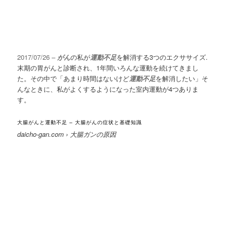
2017/07/26 –
がん
の私が
運動不足
を解消する3つのエクササイズ.
末期の胃がんと診断され、1年間いろんな運動を続けてきまし
た。その中で「あまり時間はないけど
運動不足
を解消したい」そ
んなときに、私がよくするようになった室内運動が4つありま
す。
大腸がんと運動不足 – 大腸がんの症状と基礎知識
daicho-gan.com › 大腸ガンの原因