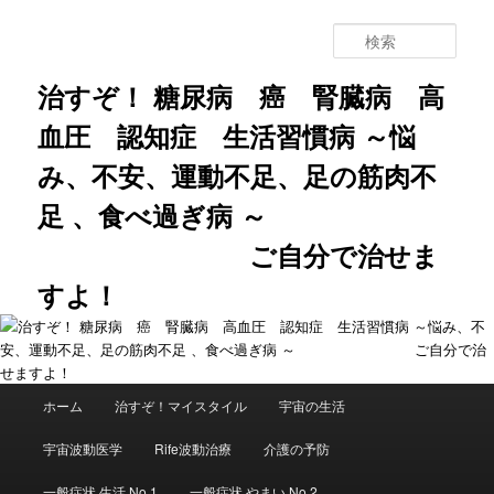
メ
サ
イ
ブ
検
ン
コ
索
コ
ン
治すぞ！ 糖尿病 癌 腎臓病 高
ン
テ
血圧 認知症 生活習慣病 ～悩
テ
ン
ン
ツ
み、不安、運動不足、足の筋肉不
ツ
へ
へ
移
足 、食べ過ぎ病 ～
移
動
動
ご自分で治せま
すよ！
メ
ホーム
治すぞ！マイスタイル
宇宙の生活
イ
ン
宇宙波動医学
Rife波動治療
介護の予防
メ
ニ
一般症状 生活 No.1
一般症状 やまい No.2