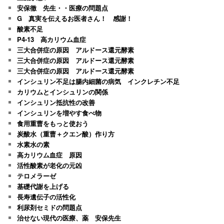
安保徹 先生・・医療の問題点
G 真実を伝えるお医者さん！ 感謝！
酸素不足
P4-13 高カリウム血症
三大合併症の原因 アルドース還元酵素
三大合併症の原因 アルドース還元酵素
三大合併症の原因 アルドース還元酵素
インシュリン不足は腸内細菌の病気 インクレチン不足
カリウムとインシュリンの関係
インシュリン抵抗性の改善
インシュリンを増やす食べ物
食用重曹をもっと使おう
炭酸水（重曹＋クエン酸）作り方
水素水の素
高カリウム血症 原因
活性酸素が老化の元凶
テロメラーゼ
基礎代謝を上げる
長寿遺伝子の活性化
利尿剤セミドの問題点
治せない現代の医療、薬 安保先生