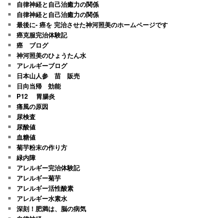
自律神経と自己治癒力の関係
自律神経と自己治癒力の関係
最後に- 癌を 完治させた神河照美のホームページです
癌克服完治体験記
癌 ブログ
神河照美のひょうたん水
アレルギーブログ
日本山人参 苗 販売
日向当帰 効能
P12 胃腸炎
痛風の原因
尿検査
尿酸値
血糖値
菊芋粉末の作り方
緑内障
アレルギー完治体験記
アレルギー菊芋
アレルギー活性酸素
アレルギー水素水
深刻！肥満は、脳の病気