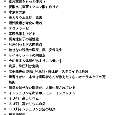
食用重曹をもっと使おう
炭酸水（重曹＋クエン酸）作り方
水素水の素
高カリウム血症 原因
活性酸素が老化の元凶
テロメラーゼ
基礎代謝を上げる
長寿遺伝子の活性化
利尿剤セミドの問題点
治せない現代の医療、薬 安保先生
ケイキサレートの問題点
今の日本人体温があまりにも低い｜
利尿、降圧剤は危険
安保徹先生 講演_利尿剤・降圧剤・ステロイドは危険
重曹うがい 本当は歯医者さんが教えたくないオーラルケアの万
能薬
病気を治せない医者が、大量生産されている
インシュリンを出すホルモン インクレチン
ＳＵ剤 高カリウム
ＳＵ剤 高カリウム血症
ＳＵ剤インシュリン分泌の順序
糖尿病腎症