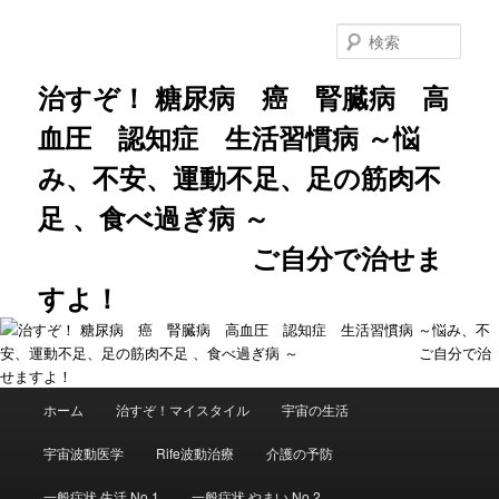
メ
サ
イ
ブ
検
ン
コ
索
コ
ン
治すぞ！ 糖尿病 癌 腎臓病 高
ン
テ
血圧 認知症 生活習慣病 ～悩
テ
ン
ン
ツ
み、不安、運動不足、足の筋肉不
ツ
へ
へ
移
足 、食べ過ぎ病 ～
移
動
動
ご自分で治せま
すよ！
メ
ホーム
治すぞ！マイスタイル
宇宙の生活
イ
ン
宇宙波動医学
Rife波動治療
介護の予防
メ
ニ
一般症状 生活 No.1
一般症状 やまい No.2