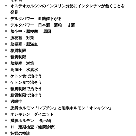
オステオカルシンのインスリン分泌にインクレチンが働くことを
発見
デルタパワー 血糖値下がる
デルタパワー 日本酒 酒粕 甘酒
脳卒中・脳梗塞 原因
脳梗塞 対策
脳梗塞・脳溢血
糖質制限
糖質制限
脳梗塞 対策
高血圧 水素水
ケトン食で治そう
ケトン食で治そう
糖質制限で治そう
糖質制限で治そう
過眠症
肥満ホルモン「レプチン」と睡眠ホルモン「オレキシン」
オレキシン ダイエット
満腹ホルモン 食べ物
Ｈ 定期検査（健康診断）
妊婦の検診