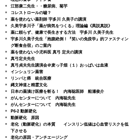
江部康二先生・・糖尿病、菊芋
コレストロールの嘘？
薬を使わない薬剤師 宇多川 久美子の講演
久美宇多川子「薬が病気をつくる」理論編《異説真説》
薬に頼らず、健康で長生きする方法 宇多川 久美子先生
宇多川久美子先生「抱腹絶倒！『笑いの免疫学』的ファスティン
グ断食合宿」のご案内
薬を使わない小児科医 真弓 定夫の講演
真弓定夫先生
真弓貞夫先生講演会＠麦っ子畑（１）おっぱいは血液
インシュリン薬害
リンパと癌 統合医療
縄文神道と精霊文化
日本の薬漬け医療を斬る！ 内海聡医師 船瀬俊介
がんセンターについて 内海聡先生
がんセンターについて 内海聡先生
P6-2 動脈硬化
動脈硬化 原因
老化（動脈硬化）の本質 インスリン低値は心血管リスクを低
下させる
老化の原因・アンチエージング