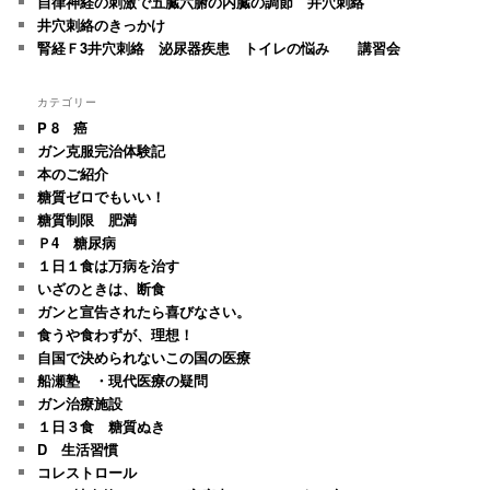
自律神経の刺激で五臓六腑の内臓の調節 井穴刺絡
井穴刺絡のきっかけ
腎経Ｆ3井穴刺絡 泌尿器疾患 トイレの悩み 講習会
カテゴリー
P 8 癌
ガン克服完治体験記
本のご紹介
糖質ゼロでもいい！
糖質制限 肥満
Ｐ4 糖尿病
１日１食は万病を治す
いざのときは、断食
ガンと宣告されたら喜びなさい。
食うや食わずが、理想！
自国で決められないこの国の医療
船瀬塾 ・現代医療の疑問
ガン治療施設
１日３食 糖質ぬき
D 生活習慣
コレストロール