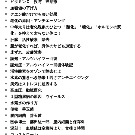
ビタミンＣ 投与 癌治療
血糖値の下げ方
クエン酸だけでも凄い効果
老化の原因・アンチエージング
中年太りは老化現象のひとつ 「酸化」「糖化」「ホルモンの変
化」を抑えて太らない体に！
肝臓 活性酸素 除去
腸が老化すれば、身体のサビも加速する
床ずれ、皮膚障害
認知・アルツハイマー回復
認知症・アルツハイマー回復体験記
活性酸素をオゾンで除去せよ
水素の驚きべき効果！若さアンチエイジング
病気はストレスに起因する
高血圧、動脈硬化
１型糖尿病の原因 ウイールス
水素水の作り方
便秘 善玉菌
腸内細菌 善玉菌
医学博士 藤田紘一郎 腸内細菌と保存料
深刻！ 血糖値は空腹時より、食後２時間
コレストロール