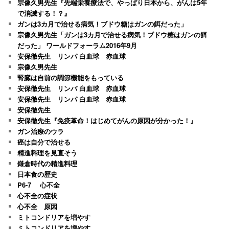
宗像久男先生『先端栄養療法で、やっぱり日本から、がんは5年
で消滅する！？』
ガンは3カ月で治せる病気！ブドウ糖はガンの餌だった」
宗像久男先生「ガンは3カ月で治せる病気！ブドウ糖はガンの餌
だった」 ワールドフォーラム2016年9月
安保徹先生 リンパ 白血球 赤血球
宗像久男先生
腎臓は自前の調節機能をもっている
安保徹先生 リンパ 白血球 赤血球
安保徹先生 リンパ 白血球 赤血球
安保徹先生
安保徹先生『免疫革命！はじめてがんの原因が分かった！』
ガン治療のウラ
癌は自分で治せる
精進料理を見直そう
鎌倉時代の精進料理
日本食の歴史
P6-7 心不全
心不全の症状
心不全 原因
ミトコンドリアを増やす
ミトコンドリアを増やす