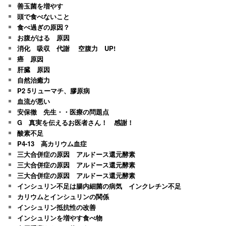
善玉菌を増やす
頭で食べないこと
食べ過ぎの原因？
お腹がはる 原因
消化 吸収 代謝 空腹力 UP!
癌 原因
肝臓 原因
自然治癒力
P2 5リューマチ、膠原病
血流が悪い
安保徹 先生・・医療の問題点
G 真実を伝えるお医者さん！ 感謝！
酸素不足
P4-13 高カリウム血症
三大合併症の原因 アルドース還元酵素
三大合併症の原因 アルドース還元酵素
三大合併症の原因 アルドース還元酵素
インシュリン不足は腸内細菌の病気 インクレチン不足
カリウムとインシュリンの関係
インシュリン抵抗性の改善
インシュリンを増やす食べ物