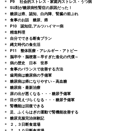
P9 社会的ストレス・家庭内ストレス・うつ病
SU剤が糖尿病性腎症の原因だった！
糖尿は癌、認知、白内障、腎臓の前ぶれ
食事のお話 糖尿、癌
P10 認知症,アルツハイマー病
精進料理
自分でできる断食プラン
縄文時代の食生活
P11 整体医療・アレルギー・アトピー
脳卒中・脳梗塞～早すぎた進化の代償～
病の歴史 日本 世界
食事のバランスで改善する方法
歯周病は糖尿病の予備軍
糖尿病は癌になりやすい－高血糖
糖尿病・最新治療
尿の出が悪くなる・・・糖尿予備軍
目が見えづらくなる・・・糖尿予備軍
腎機能は回復できる
足、ふくらはぎの運動で腎機能改善する
糖尿克服完治体験記
２，３日断食道場
７、１０日断食道場