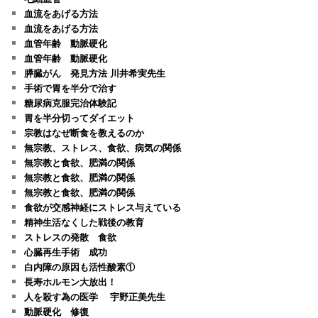
血流をあげる方法
血流をあげる方法
血管年齢 動脈硬化
血管年齢 動脈硬化
膵臓がん 発見方法 川井希実先生
手術で胃を半分で治す
糖尿病克服完治体験記
胃を半分切ってダイエット
宗教はなぜ断食を教えるのか
無宗教、ストレス、食欲、病気の関係
無宗教と食欲、肥満の関係
無宗教と食欲、肥満の関係
無宗教と食欲、肥満の関係
食欲が交感神経にストレス与えている
精神生活なくした戦後の教育
ストレスの発散 食欲
心臓再生手術 成功
白内障の原因も活性酸素①
長寿ホルモン大放出！
人を殺す為の医学 宇野正美先生
動脈硬化 修復