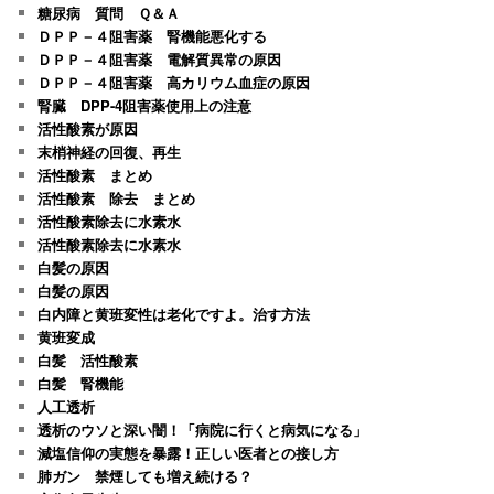
糖尿病 質問 Ｑ＆Ａ
ＤＰＰ－４阻害薬 腎機能悪化する
ＤＰＰ－４阻害薬 電解質異常の原因
ＤＰＰ－４阻害薬 高カリウム血症の原因
腎臓 DPP-4阻害薬使用上の注意
活性酸素が原因
末梢神経の回復、再生
活性酸素 まとめ
活性酸素 除去 まとめ
活性酸素除去に水素水
活性酸素除去に水素水
白髪の原因
白髪の原因
白内障と黄班変性は老化ですよ。治す方法
黄班変成
白髪 活性酸素
白髪 腎機能
人工透析
透析のウソと深い闇！「病院に行くと病気になる」
減塩信仰の実態を暴露！正しい医者との接し方
肺ガン 禁煙しても増え続ける？