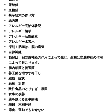
尿酸値
血糖値
菊芋粉末の作り方
緑内障
アレルギー完治体験記
アレルギー菊芋
アレルギー活性酸素
アレルギー水素水
深刻！肥満は、脳の病気
自律神経
勃起は、副交感神経の作用によって生じ、射精は交感神経の作用
によって起こります。
腸内細菌と善玉菌
善玉菌を増やす梅干し
結核 症状
結核 対策
酸性食品のとりすぎ 原因
食事の改善
薬を越える食事療法
糖尿 末梢神経
節食、運動でもやせない