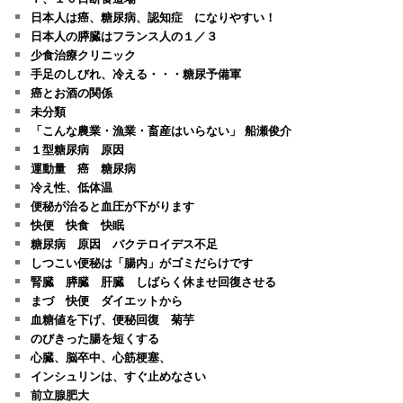
日本人は癌、糖尿病、認知症 になりやすい！
日本人の膵臓はフランス人の１／３
少食治療クリニック
手足のしびれ、冷える・・・糖尿予備軍
癌とお酒の関係
未分類
「こんな農業・漁業・畜産はいらない」 船瀬俊介
１型糖尿病 原因
運動量 癌 糖尿病
冷え性、低体温
便秘が治ると血圧が下がります
快便 快食 快眠
糖尿病 原因 バクテロイデス不足
しつこい便秘は「腸内」がゴミだらけです
腎臓 膵臓 肝臓 しばらく休ませ回復させる
まづ 快便 ダイエットから
血糖値を下げ、便秘回復 菊芋
のびきった腸を短くする
心臓、脳卒中、心筋梗塞、
インシュリンは、すぐ止めなさい
前立腺肥大