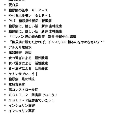
蛋白尿
糖尿病の基本 ＧＬＰ－１
やせるホルモン ＧＬＰ－１
P4-7 糖尿病性腎症・腎臓病
糖尿病に、嬉しい話 新井 圭輔先生
糖尿病に、嬉しい話 新井 圭輔先生
「リンパと癌の統合医療」新井 圭輔先生 講演
「糖尿病に勝ちたければ、インスリンに頼るのをやめなさい」〜
アルカリ電解水
臓器障害 原因
食べ過ぎによる 活性酸素
食べ過ぎによる 活性酸素
食べ過ぎによる 活性酸素
ケトン食でいこう｜
糖尿病 足の壊疽
電解質異常
高コレストロール症
ＳＧＬＴ－２ 阻害薬でいこう！
ＳＧＬＴ－２阻害薬でいこう！
インシュリン薬害
インシュリン薬害