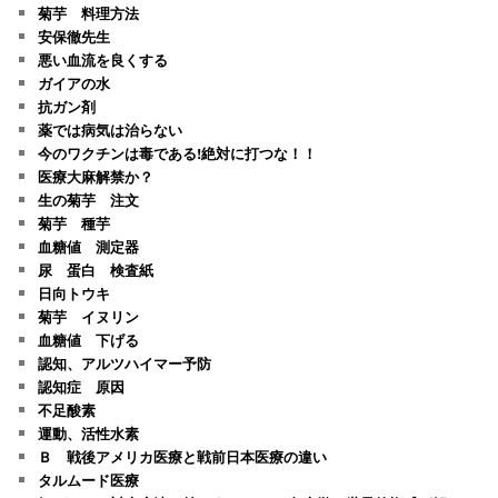
菊芋 料理方法
安保徹先生
悪い血流を良くする
ガイアの水
抗ガン剤
薬では病気は治らない
今のワクチンは毒である!絶対に打つな！！
医療大麻解禁か？
生の菊芋 注文
菊芋 種芋
血糖値 測定器
尿 蛋白 検査紙
日向トウキ
菊芋 イヌリン
血糖値 下げる
認知、アルツハイマー予防
認知症 原因
不足酸素
運動、活性水素
Ｂ 戦後アメリカ医療と戦前日本医療の違い
タルムード医療