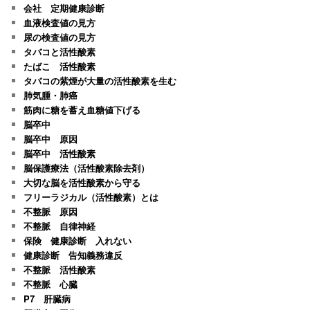
会社 定期健康診断
血液検査値の見方
尿の検査値の見方
タバコと活性酸素
たばこ 活性酸素
タバコの紫煙が大量の活性酸素を生む
肺気腫・肺癌
筋肉に糖を蓄え血糖値下げる
脳卒中
脳卒中 原因
脳卒中 活性酸素
脳保護療法（活性酸素除去剤）
大切な脳を活性酸素から守る
フリーラジカル（活性酸素）とは
不整脈 原因
不整脈 自律神経
保険 健康診断 入れない
健康診断 告知義務違反
不整脈 活性酸素
不整脈 心臓
P7 肝臓病