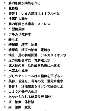
腸内細菌が病気を作る
花粉症
警告！ いまの野菜はミネラル不足
潰瘍性大腸炎
腸内細菌と水素水、ストレス
１型糖尿病
アルカリ電解水
酸性水
糖尿病 壊疽 治療
糖尿病 壊疽の治療 電解水
壊疽 足の切断回避 アルカリイオン水
足の切断せずに 電解還元水
成人病の素 活性酸素除去に水素水
水素水生成器
少しのアルコールは血糖値を下げる？
美容、若返り、長寿の元 還元水素水
警告！ 活性酸素をオゾンで除去せよ
１１０才長寿の生活
あなたもなれる健康長寿 NHK
癌 治療 体験談
癌 治療 意見