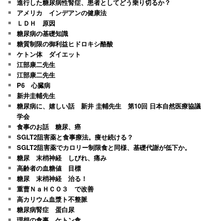
進行した糖尿病性腎症、患者としてどう乗り切るか？
アメリカ インデアンの健康法
ＬＤＨ 原因
糖尿病の基礎知識
糖質制限の御利益ヒドロキシ酪酸
ケトン体 ダイエット
江部康二先生
江部康二先生
P6 心臓病
新井圭輔先生
糖尿病に、嬉しい話 新井 圭輔先生 第10回 日本自然医療協議
学会
食事のお話 糖尿、癌
SGLT2阻害薬と食事療法。痩せ続ける？
SGLT2阻害薬でカロリー制限食と同様、基礎代謝が低下か。
糖尿 末梢神経 しびれ、痛み
高齢者の血糖値 目標
糖尿 末梢神経 治る！
重曹ＮａＨＣＯ３ で改善
高カリウム血漿ト不整脈
糖尿病腎症 蛋白尿
理想の食事 ケトン食