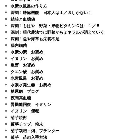
水素水風呂の作り方
深刻！膵臓機能 日本人は１／３しかない！
結核と血糖値
深刻！もはや 野菜・果物ビタミンＣは １／５
深刻！現代農法では野菜からミネラルが消えていく
深刻！魚や海草も栄養不足
腸内細菌
水素の素 お奨め
イヌリン お奨め
重曹 お奨め
クエン酸 お奨め
水素風呂 お奨め
水素水発生器 お奨め
糖尿病 ブログ
夜間高血糖
腎機能回復 イヌリン
イヌリン 便秘
菊芋焼酎
菊芋チップ、粉末
菊芋栽培・畑、プランター
菊芋 苗の入手方法