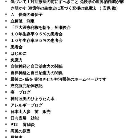
気づいて！対症療法の前にすべきこと 免疫学の世界的権威が解
き明かす 38億年の生命史に基づく究極の健康法 （ 安保 徹）
Ａ 長寿の遺伝子
血糖値 測定
「巨大医療利権を斬る」船瀬俊介
１０年生存率９５％の患者会
１０年生存率９５％の患者会
患者会
はじめに
免疫力
自律神経と自己治癒力の関係
自律神経と自己治癒力の関係
最後に- 癌を 完治させた神河照美のホームページです
癌克服完治体験記
癌 ブログ
神河照美のひょうたん水
アレルギーブログ
日本山人参 苗 販売
日向当帰 効能
P12 胃腸炎
痛風の原因
尿検査