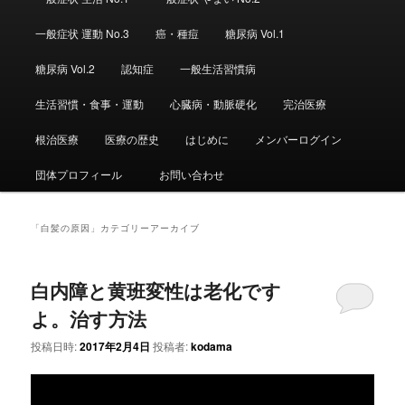
ュ
ー
一般症状 運動 No.3
癌・種痘
糖尿病 Vol.1
糖尿病 Vol.2
認知症
一般生活習慣病
生活習慣・食事・運動
心臓病・動脈硬化
完治医療
根治医療
医療の歴史
はじめに
メンバーログイン
団体プロフィール
お問い合わせ
「
白髪の原因
」カテゴリーアーカイブ
白内障と黄班変性は老化です
よ。治す方法
投稿日時:
2017年2月4日
投稿者:
kodama