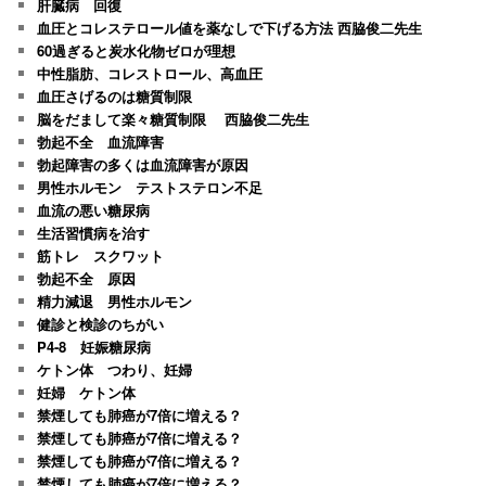
肝臓病 回復
血圧とコレステロール値を薬なしで下げる方法 西脇俊二先生
60過ぎると炭水化物ゼロが理想
中性脂肪、コレストロール、高血圧
血圧さげるのは糖質制限
脳をだまして楽々糖質制限 西脇俊二先生
勃起不全 血流障害
勃起障害の多くは血流障害が原因
男性ホルモン テストステロン不足
血流の悪い糖尿病
生活習慣病を治す
筋トレ スクワット
勃起不全 原因
精力減退 男性ホルモン
健診と検診のちがい
P4-8 妊娠糖尿病
ケトン体 つわり、妊婦
妊婦 ケトン体
禁煙しても肺癌が7倍に増える？
禁煙しても肺癌が7倍に増える？
禁煙しても肺癌が7倍に増える？
禁煙しても肺癌が7倍に増える？