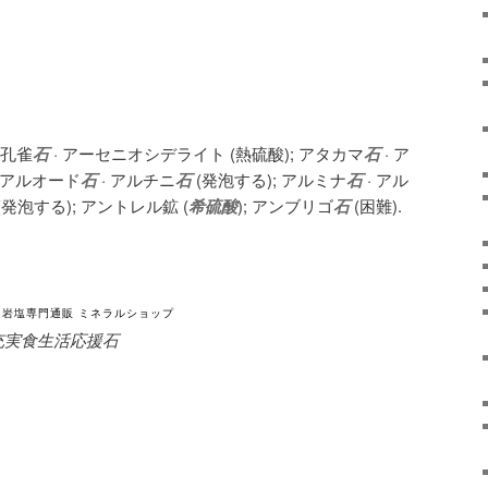
鉛孔雀
石
· アーセニオシデライト (熱硫酸); アタカマ
石
· ア
; アルオード
石
· アルチニ
石
(発泡する); アルミナ
石
· アル
発泡する); アントレル鉱 (
希硫酸
); アンブリゴ
石
(困難).
・岩塩専門通販 ミネラルショップ
 健康・充実食生活応援石