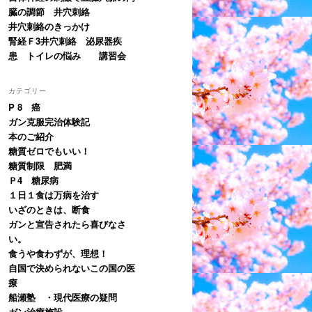
臓の調節 井穴刺絡
井穴刺絡のきっかけ
腎経Ｆ3井穴刺絡 泌尿器疾
患 トイレの悩み 講習会
カテゴリー
P 8 癌
ガン克服完治体験記
本のご紹介
糖質ゼロでもいい！
糖質制限 肥満
Ｐ4 糖尿病
１日１食は万病を治す
いざのときは、断食
ガンと宣告されたら喜びなさ
い。
食うや食わずが、理想！
自国で決められないこの国の医
療
船瀬塾 ・現代医療の疑問
ガン治療施設