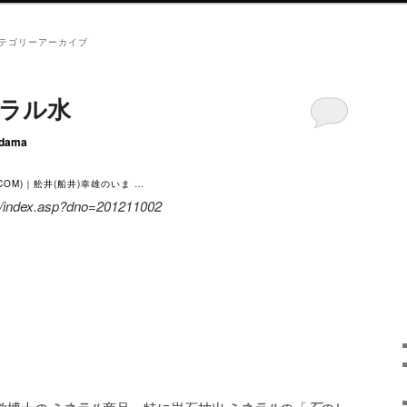
テゴリーアーカイブ
ネラル水
dama
COM)｜舩井(船井)幸雄のいま …
a/index.asp?dno=201211002