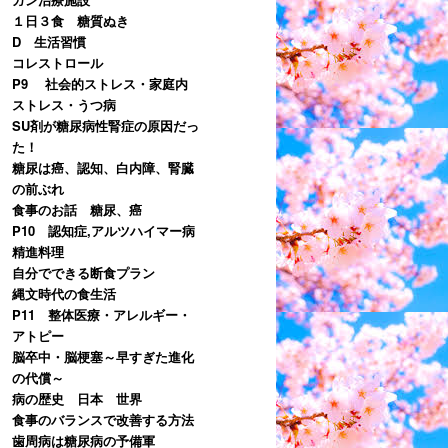
１日３食 糖質ぬき
D 生活習慣
コレストロール
P9 社会的ストレス・家庭内
ストレス・うつ病
SU剤が糖尿病性腎症の原因だっ
た！
糖尿は癌、認知、白内障、腎臓
の前ぶれ
食事のお話 糖尿、癌
P10 認知症,アルツハイマー病
精進料理
自分でできる断食プラン
縄文時代の食生活
P11 整体医療・アレルギー・
アトピー
脳卒中・脳梗塞～早すぎた進化
の代償～
病の歴史 日本 世界
食事のバランスで改善する方法
歯周病は糖尿病の予備軍