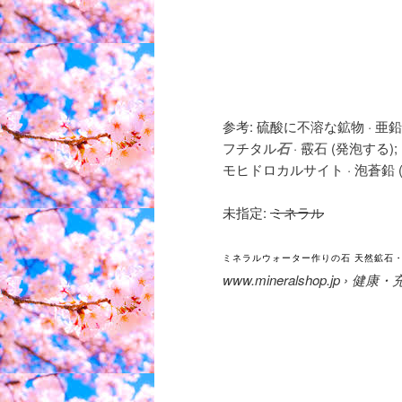
参考: 硫酸に不溶な鉱物 · 亜
フチタル
石
· 霰石 (発泡する)
モヒドロカルサイト · 泡蒼鉛 (
未指定:
ミネラル
ミネラルウォーター作りの石 天然鉱石
www.mineralshop.jp ›