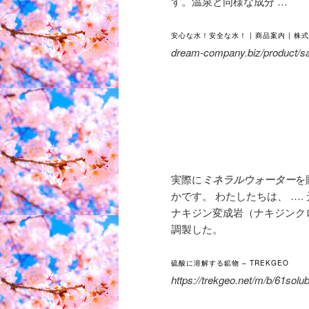
す。温泉と同様な成分 …
安心な水！安全な水！ | 商品案内 | 
dream-company.biz/product/sa
実際に
ミネラルウォーター
を
かです。 わたしたちは、 ….
ナキジン変成岩（ナキジンク
調製した。
硫酸に溶解する鉱物 – TREKGEO
https://trekgeo.net/m/b/61so