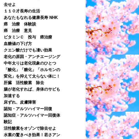
去せよ
１１０才長寿の生活
あなたもなれる健康長寿 NHK
癌 治療 体験談
癌 治療 意見
ビタミンＣ 投与 癌治療
血糖値の下げ方
クエン酸だけでも凄い効果
老化の原因・アンチエージング
中年太りは老化現象のひとつ
「酸化」「糖化」「ホルモンの
変化」を抑えて太らない体に！
肝臓 活性酸素 除去
腸が老化すれば、身体のサビも
加速する
床ずれ、皮膚障害
認知・アルツハイマー回復
認知症・アルツハイマー回復体
験記
活性酸素をオゾンで除去せよ
水素の驚きべき効果！若さアン