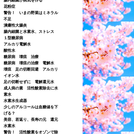
花粉症
警告！ いまの野菜はミネラル
不足
潰瘍性大腸炎
腸内細菌と水素水、ストレス
１型糖尿病
アルカリ電解水
酸性水
糖尿病 壊疽 治療
糖尿病 壊疽の治療 電解水
壊疽 足の切断回避 アルカリ
イオン水
足の切断せずに 電解還元水
成人病の素 活性酸素除去に水
素水
水素水生成器
少しのアルコールは血糖値を下
げる？
美容、若返り、長寿の元 還元
水素水
警告！ 活性酸素をオゾンで除