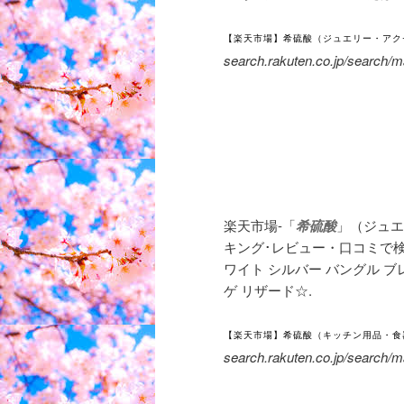
【楽天市場】希硫酸（ジュエリー・アク
search.rakuten.co.jp/search
楽天市場-「
希硫酸
」（ジュエ
キング･レビュー・口コミで検
ワイト シルバー バングル ブ
ゲ リザード☆
.
【楽天市場】希硫酸（キッチン用品・食
search.rakuten.co.jp/search