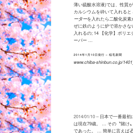
薄い硫酸水溶液)では、性質が
カルシウムを砕いて入れると
ーター
を入れたら二酸化炭素が;
ぜに鉄のように炉で溶かさな
入れるの; 14 【
化学】ポリエ
ーパー …
2014年1月10日発行 – 稲毛新聞
www.chiba-shinbun.co.jp/1401
2014/01/10 –
日本で一番最初
は現在79歳。 … その〝賭
であった。 … 簡単に言えば