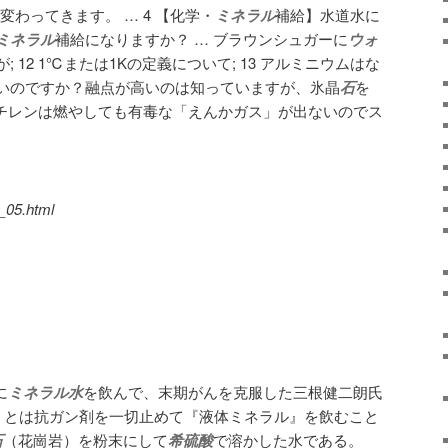
変わってきます。 … 4 【化学・
ミネラル
補給】水道水に
ミネラル
補給になりますか？ … ブラウンシュガーに
ウォ
 12 1℃または1Kの定義について; 13 アルミニウムはな
いのですか？融点が高いのは知っていますが、氷晶
石
を
チレンは燃やしても有毒な「えんかガス」が出ないのでス
_05.html
に
ミネラル水
を飲んで、末期がんを克服した三根健二朗氏
け〟とは抗ガン剤を一切止めて『液体ミネラル』を飲むこと
石
（花崗岩）を粉末にして
希硫酸
で溶かした水である。