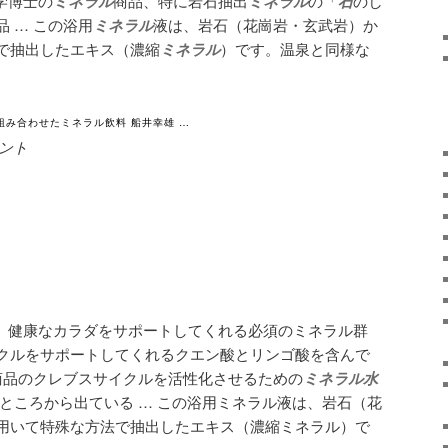
学博士の
ミネラル
商品、特に岩石抽出
ミネラル
の「
石
のし
 … この浴用
ミネラル
液は、岩石（花崗岩・玄武岩）か
で抽出したエキス（濃縮
ミネラル
）です。温泉と同様な
組み合わせたミネラル飲料 船井幸雄 …
リメント
、健康なカラダをサポートしてくれる必須のミネラル群
クルをサポートしてくれるクエン酸とリンゴ酸を含んで
用商品のクレブスサイクルを活性化させるための
ミネラル水
ところから出ている … この浴用ミネラル液は、岩石（花
用いて特殊な方法で抽出したエキス（濃縮ミネラル）で