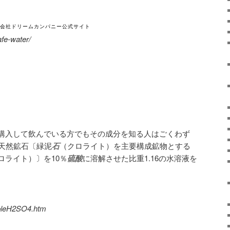
株式会社ドリームカンパニー公式サイト
fe-water/
購入して飲んでいる方でもその成分を知る人はごくわず
 天然鉱石〔緑泥
石
（クロライト）を主要構成鉱物とする
ロライト）〕を10％
硫酸
に溶解させた比重1.16の水溶液を
lubleH2SO4.htm