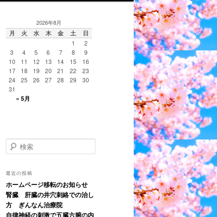
2026年8月
月
火
水
木
金
土
日
1
2
3
4
5
6
7
8
9
10
11
12
13
14
15
16
17
18
19
20
21
22
23
24
25
26
27
28
29
30
31
« 5月
検
索
最近の投稿
ホームページ移転のお知らせ
腎臓 肝臓の井穴刺絡での治し
方 ぎんなん治療院
自律神経の刺激で五臓六腑の内