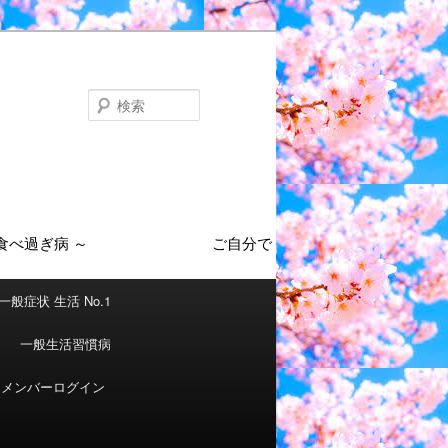
検
索
一般症状 生活 No.1
一般生活習慣病
メンバーログイン