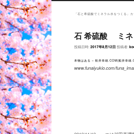
「
石と希硫酸でミネラル水をつくる
」カ
石 希硫酸 ミ
投稿日時:
2017年8月12日
投稿者:
ko
本物はある – 舩井幸雄.COM(船井幸雄.
www.funaiyukio.com/funa_im