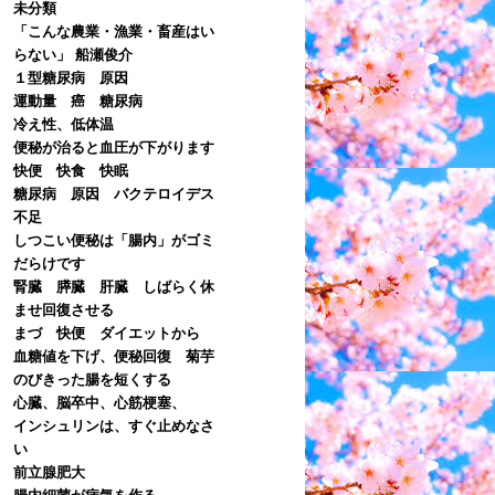
未分類
「こんな農業・漁業・畜産はい
らない」 船瀬俊介
１型糖尿病 原因
運動量 癌 糖尿病
冷え性、低体温
便秘が治ると血圧が下がります
快便 快食 快眠
糖尿病 原因 バクテロイデス
不足
しつこい便秘は「腸内」がゴミ
だらけです
腎臓 膵臓 肝臓 しばらく休
ませ回復させる
まづ 快便 ダイエットから
血糖値を下げ、便秘回復 菊芋
のびきった腸を短くする
心臓、脳卒中、心筋梗塞、
インシュリンは、すぐ止めなさ
い
前立腺肥大
腸内細菌が病気を作る