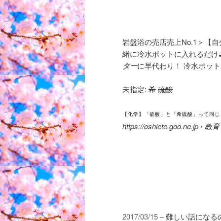
岩盤浴の売店売上No.1＞【
緒に冷水ポットに入れるだけ♪. 
ター
に早代わり！ 冷水ポッ
未指定:
希
‎
硫酸
【化学】「硫酸」と「希硫酸」って同じも
https://oshiete.goo.ne.
2017/03/15 –
難しい話になる