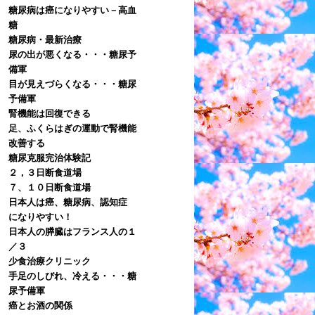
糖尿病は癌になりやすい－高血
糖
糖尿病・最新治療
尿の出が悪くなる・・・糖尿予
備軍
目が見えづらくなる・・・糖尿
予備軍
腎機能は回復できる
足、ふくらはぎの運動で腎機能
改善する
糖尿克服完治体験記
２，３日断食道場
７、１０日断食道場
日本人は癌、糖尿病、認知症
になりやすい！
日本人の膵臓はフランス人の１
／３
少食治療クリニック
手足のしびれ、冷える・・・糖
尿予備軍
癌とお酒の関係