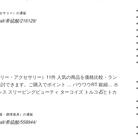
セサリー）の通販
/mall/希硫酸/216129/
リー・アクセサリー）11件 人気の商品を価格比較・ラン
討できます。ご購入でポイント … パウワウRT 銀細… ホ
レス スリーピングビューティ ターコイズ トルコ
石
とトカ
器・調理器具）の通販
/mall/希硫酸/558944/