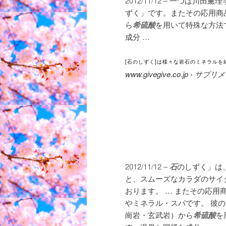
2012/11/12 –
一つは川田薫理
ずく」です。
またその応用商品
ら
希硫酸
を用いて特殊な方法
成分 …
[石のしずく]は様々な岩石のミネラルを
www.givegive.co.jp › サプ
2012/11/12 –
石
のしずく」は
と、スムーズなカラダのサイ
おります。 … またその応
やミネラル・スパです。 彼の
崗岩・玄武岩）から
希硫酸
を