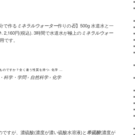
自分で作る
ミネラルウォーター
作りの
石
】500g 水道水と一
2,160円(税込). 3時間で水道水が極上の
ミネラル
ウォー
ト用です。
のですか？全く違う性質を持つ- 化学 …
jp › 教育・科学・学問 › 自然科学 › 化学
のですが、濃硫酸(濃度が濃い硫酸水溶液)と
希硫酸
(濃度が