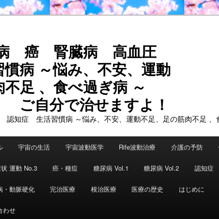
尿病 癌 腎臓病 高血圧
習慣病 ～悩み、不安、運動
不足 、食べ過ぎ病 ～
で治せますよ！
ル
宇宙の生活
宇宙波動医学
Rife波動治療
介護の予防
状 運動 No.3
癌・種痘
糖尿病 Vol.1
糖尿病 Vol.2
認知症
病・動脈硬化
完治医療
根治医療
医療の歴史
はじめに
合わせ