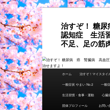
メ
サ
イ
ブ
ン
コ
治すぞ！ 糖
コ
ン
認知症 生活
ン
テ
テ
ン
不足、足の筋肉
ン
ツ
ご自分
ツ
へ
へ
移
移
動
動
メ
ホーム
治すぞ！マイスタイ
イ
ン
一般症状 やまい No.2
一般症
メ
ニ
生活習慣・食事・運動
心臓
ュ
団体プロフィール
お問い
ー