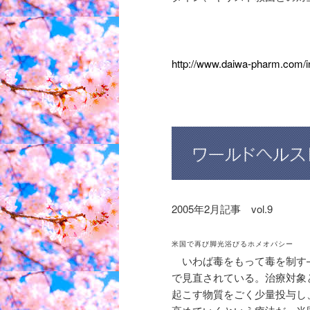
http://www.daiwa-pharm.com/in
2005年2月記事 vol.9
米国で再び脚光浴びるホメオパシー
いわば毒をもって毒を制す
で見直されている。治療対象
起こす物質をごく少量投与し