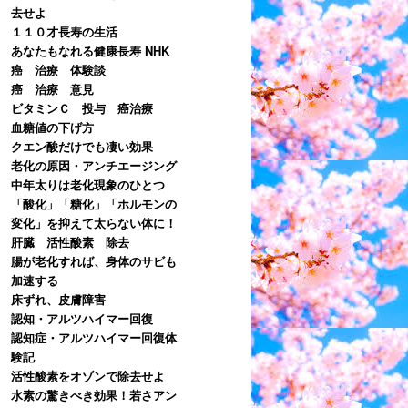
去せよ
１１０才長寿の生活
あなたもなれる健康長寿 NHK
癌 治療 体験談
癌 治療 意見
ビタミンＣ 投与 癌治療
血糖値の下げ方
クエン酸だけでも凄い効果
老化の原因・アンチエージング
中年太りは老化現象のひとつ
「酸化」「糖化」「ホルモンの
変化」を抑えて太らない体に！
肝臓 活性酸素 除去
腸が老化すれば、身体のサビも
加速する
床ずれ、皮膚障害
認知・アルツハイマー回復
認知症・アルツハイマー回復体
験記
活性酸素をオゾンで除去せよ
水素の驚きべき効果！若さアン