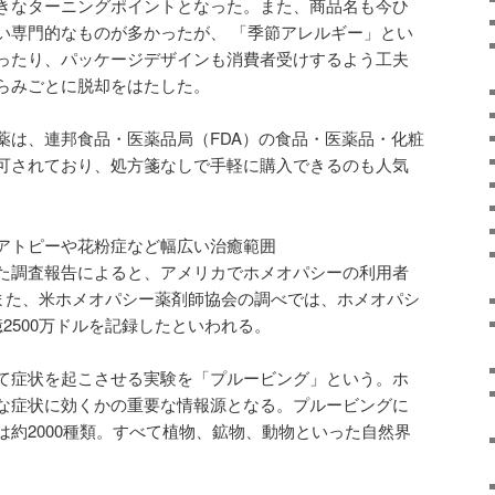
きなターニングポイントとなった。また、商品名も今ひ
い専門的なものが多かったが、 「季節アレルギー」とい
ったり、パッケージデザインも消費者受けするよう工夫
らみごとに脱却をはたした。
薬は、連邦食品・医薬品局（FDA）の食品・医薬品・化粧
可されており、処方箋なしで手軽に購入できるのも人気
アトピーや花粉症など幅広い治癒範囲
た調査報告によると、アメリカでホメオパシーの利用者
。また、米ホメオパシー薬剤師協会の調べでは、ホメオパシ
2500万ドルを記録したといわれる。
て症状を起こさせる実験を「プルービング」という。ホ
な症状に効くかの重要な情報源となる。プルービングに
は約2000種類。すべて植物、鉱物、動物といった自然界
。