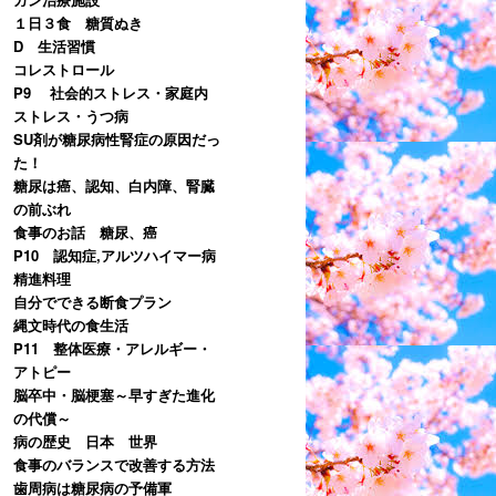
１日３食 糖質ぬき
D 生活習慣
コレストロール
P9 社会的ストレス・家庭内
ストレス・うつ病
SU剤が糖尿病性腎症の原因だっ
た！
糖尿は癌、認知、白内障、腎臓
の前ぶれ
食事のお話 糖尿、癌
P10 認知症,アルツハイマー病
精進料理
自分でできる断食プラン
縄文時代の食生活
P11 整体医療・アレルギー・
アトピー
脳卒中・脳梗塞～早すぎた進化
の代償～
病の歴史 日本 世界
食事のバランスで改善する方法
歯周病は糖尿病の予備軍