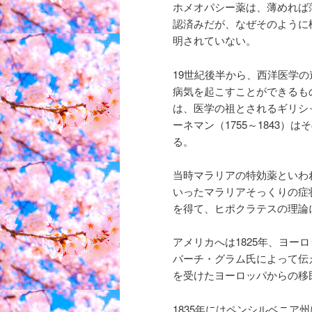
ホメオパシー薬は、薄めれば
認済みだが、なぜそのように
明されていない。
19世紀後半から、西洋医学
病気を起こすことができるも
は、医学の祖とされるギリシ
ーネマン（1755～1843）
る。
当時マラリアの特効薬といわ
いったマラリアそっくりの症
を得て、ヒポクラテスの理論
アメリカへは1825年、ヨ
バーチ・グラム氏によって伝
を受けたヨーロッパからの移
1835年にはペンシルベニア