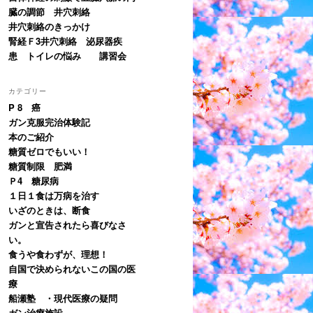
臓の調節 井穴刺絡
井穴刺絡のきっかけ
腎経Ｆ3井穴刺絡 泌尿器疾
患 トイレの悩み 講習会
カテゴリー
P 8 癌
ガン克服完治体験記
本のご紹介
糖質ゼロでもいい！
糖質制限 肥満
Ｐ4 糖尿病
１日１食は万病を治す
いざのときは、断食
ガンと宣告されたら喜びなさ
い。
食うや食わずが、理想！
自国で決められないこの国の医
療
船瀬塾 ・現代医療の疑問
ガン治療施設