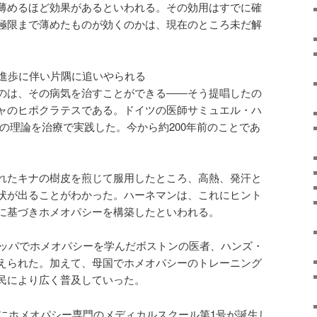
薄めるほど効果があるといわれる。その効用はすでに確
極限まで薄めたものが効くのかは、現在のところ未だ解
の進歩に伴い片隅に追いやられる
のは、その病気を治すことができる――そう提唱したの
ャのヒポクラテスである。ドイツの医師サミュエル・ハ
はその理論を治療で実践した。今から約200年前のことであ
れたキナの樹皮を煎じて服用したところ、高熱、発汗と
状が出ることがわかった。ハーネマンは、これにヒント
に基づきホメオパシーを構築したといわれる。
ーロッパでホメオパシーを学んだボストンの医者、ハンズ・
えられた。加えて、母国でホメオパシーのトレーニング
民により広く普及していった。
州にホメオパシー専門のメディカルスクール第1号が誕生し