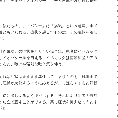
国で、今またホメオパシー・ブーム再燃の波が押し寄せ
「似たもの」、「パシー」は「病気」という意味。ホメ
養ともいわれる。症状を起こすものは、その症状を治せ
だ。
吐き気などの症状をとりたい場合は、患者にイペカック
ホメオパシー薬を与える。イペカックは南米原産のアカ
すると、咳きや猛烈な吐き気を伴う。
すれば症状はますます悪化してしまうものを、極限まで
に症状が悪化するようにみえるが、しばらくすると好転
、逆に出し切るよう後押しする。それにより患者の自然
から立て直すことができる。薬で症状を抑え込もうとす
想だ。