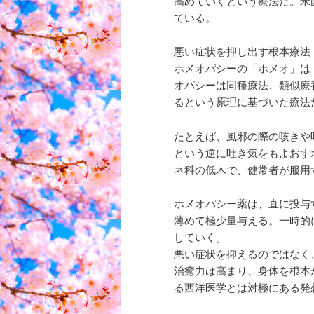
高めていくという療法だ。米
ている。
悪い症状を押し出す根本療法
ホメオパシーの「ホメオ」は
オパシーは同種療法、類似療
るという原理に基づいた療法
たとえば、風邪の際の咳きや
という逆に吐き気をもよおす
ネ科の低木で、健常者が服用
ホメオパシー薬は、直に投与
薄めて極少量与える。一時的
していく。
悪い症状を抑えるのではなく
治癒力は高まり、身体を根本
る西洋医学とは対極にある発