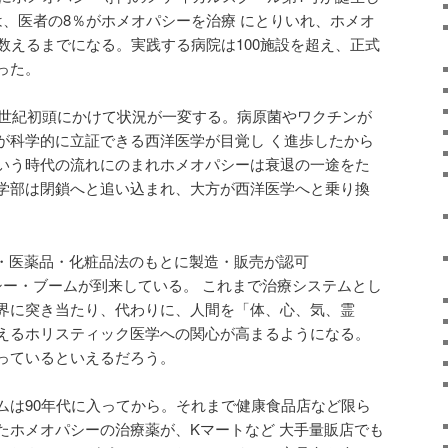
は、医者の8％がホメオパシーを治療 にとりいれ、ホメオ
数えるまでになる。実践する病院は100施設を超え、正式
った。
20世紀初頭にかけて状況が一変する。病原菌やワクチンが
が科学的に立証できる西洋医学が目覚し く進歩したから
いう時代の流れにのまれホメオパシーは衰退の一途をた
学部は閉鎖へと追い込まれ、大方が西洋医学へと乗り換
品・医薬品・化粧品法のもとに製造・販売が認可
シー・ブームが到来している。 これまで治療システムとし
界に突き当たり、代わりに、人間を「体、心、気、霊
えるホリスティック医学への関心が高まるようになる。
っているといえるだろう。
ムは90年代に入ってから。それまで健康食品店など限ら
たホメオパシーの治療薬が、Kマートなど 大手量販店でも