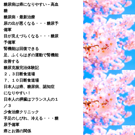
糖尿病は癌になりやすい－高血
糖
糖尿病・最新治療
尿の出が悪くなる・・・糖尿予
備軍
目が見えづらくなる・・・糖尿
予備軍
腎機能は回復できる
足、ふくらはぎの運動で腎機能
改善する
糖尿克服完治体験記
２，３日断食道場
７、１０日断食道場
日本人は癌、糖尿病、認知症
になりやすい！
日本人の膵臓はフランス人の１
／３
少食治療クリニック
手足のしびれ、冷える・・・糖
尿予備軍
癌とお酒の関係