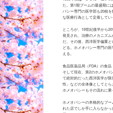
た。第1期ブームの最盛期に
パシー専門の医学部も20校を
な医療行為として定着してい
ところが、19世紀後半から
発見され、治療のメカニズム
だ。その後、西洋医学偏重と
どる。ホメオパシー専門の医
える。
食品医薬品局（FDA）の食
そして現在、第2のホメオパ
て絶対的だった西洋医学が限
性」などの全体像としてとら
ホメオパシーもその流れに乗
ホメオパシーの本格的なブー
れた店でしか手に入らなかっ