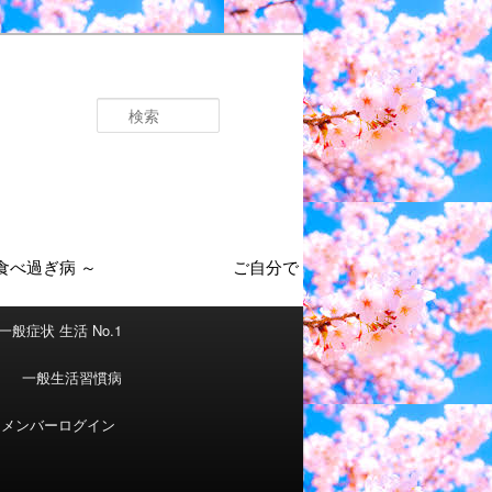
検
索
一般症状 生活 No.1
一般生活習慣病
メンバーログイン