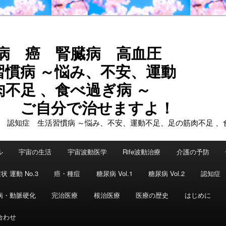
尿病 癌 腎臓病 高血圧
習慣病 ～悩み、不安、運動
不足 、食べ過ぎ病 ～
で治せますよ！
ル
宇宙の生活
宇宙波動医学
Rife波動治療
介護の予防
状 運動 No.3
癌・種痘
糖尿病 Vol.1
糖尿病 Vol.2
認知症
病・動脈硬化
完治医療
根治医療
医療の歴史
はじめに
合わせ