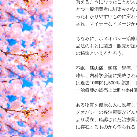
買えるようになったことが大
とつ一般消費者に馴染みのな
ったわかりやすいものに変わ
され、マイナーなイメージか
ちなみに、ホメオパシー治療
品法のもとに製造・販売が認
の秘訣といえるだろう。
不眠、筋肉痛、頭痛、胃痛、
昨年、内科学会誌に掲載され
は過去10年間に500％増加
ー治療薬の総売上は昨年約4億
ある物質を健康な人に投与し
メオパシーの各治療薬がどん
より現在、確認された治療薬
に存在するものから作られる