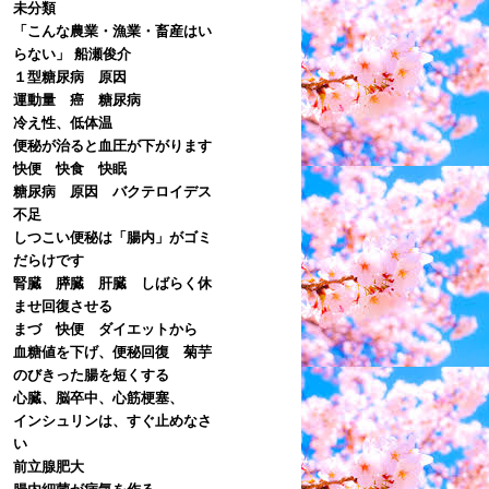
未分類
「こんな農業・漁業・畜産はい
らない」 船瀬俊介
１型糖尿病 原因
運動量 癌 糖尿病
冷え性、低体温
便秘が治ると血圧が下がります
快便 快食 快眠
糖尿病 原因 バクテロイデス
不足
しつこい便秘は「腸内」がゴミ
だらけです
腎臓 膵臓 肝臓 しばらく休
ませ回復させる
まづ 快便 ダイエットから
血糖値を下げ、便秘回復 菊芋
のびきった腸を短くする
心臓、脳卒中、心筋梗塞、
インシュリンは、すぐ止めなさ
い
前立腺肥大
腸内細菌が病気を作る