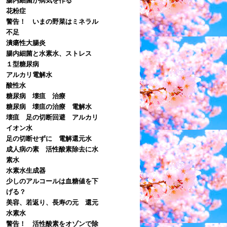
花粉症
警告！ いまの野菜はミネラル
不足
潰瘍性大腸炎
腸内細菌と水素水、ストレス
１型糖尿病
アルカリ電解水
酸性水
糖尿病 壊疽 治療
糖尿病 壊疽の治療 電解水
壊疽 足の切断回避 アルカリ
イオン水
足の切断せずに 電解還元水
成人病の素 活性酸素除去に水
素水
水素水生成器
少しのアルコールは血糖値を下
げる？
美容、若返り、長寿の元 還元
水素水
警告！ 活性酸素をオゾンで除