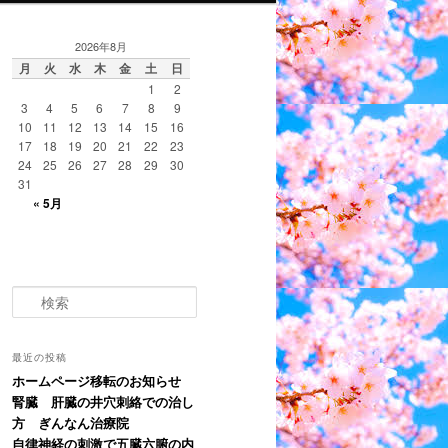
2026年8月
月
火
水
木
金
土
日
1
2
3
4
5
6
7
8
9
10
11
12
13
14
15
16
17
18
19
20
21
22
23
24
25
26
27
28
29
30
31
« 5月
検
索
最近の投稿
ホームページ移転のお知らせ
腎臓 肝臓の井穴刺絡での治し
方 ぎんなん治療院
自律神経の刺激で五臓六腑の内