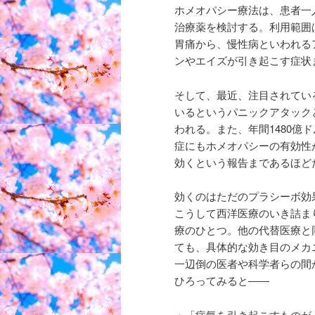
ホメオパシー療法は、患者一
治療薬を検討する。利用範囲
胃痛から、慢性病といわれる
ンやエイズが引き起こす症状
そして、最近、注目されてい
いるというパニックアタック
われる。また、年間1480億
症にもホメオパシーの有効性
効くという報告まであるほど
効くのはただのプラシーボ効
こうして西洋医療のいき詰ま
療のひとつ。他の代替医療と
ても、具体的な効き目のメカ
一辺倒の医者や科学者らの間
ひろってみると――
・「病気を引き起こすものが