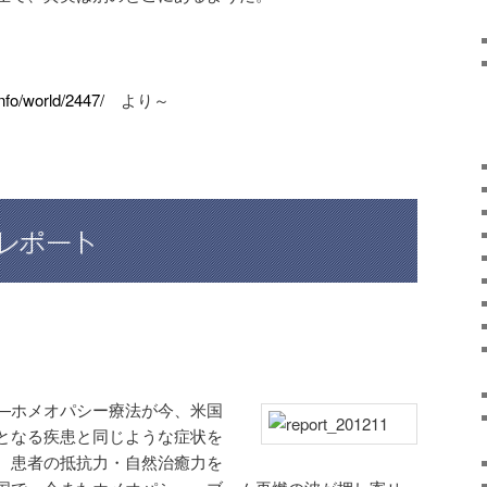
fo/world/2447/
より～
—ホメオパシー療法が今、米国
となる疾患と同じような症状を
、患者の抵抗力・自然治癒力を