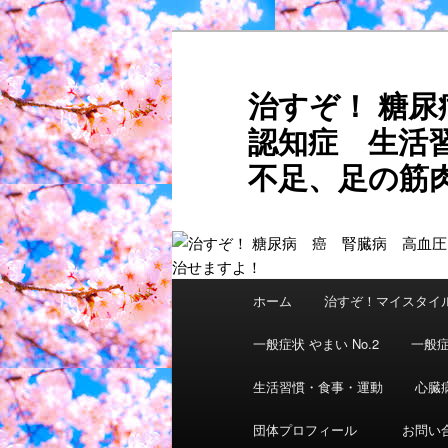
メ
サ
イ
ブ
ン
コ
治すぞ！ 糖
コ
ン
認知症 生活
ン
テ
テ
ン
不足、足の筋肉
ン
ツ
ご自分
ツ
へ
へ
移
移
動
動
メ
ホーム
治すぞ！マイスタイ
イ
ン
一般症状 やまい No.2
一般症
メ
ニ
生活習慣・食事・運動
心臓
ュ
団体プロフィール
お問い
ー