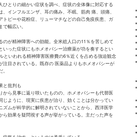
人ひとりの細かい症状を調べ、症状の全体像に対応する
は、インフルエンザ、耳の痛み、不眠、筋肉 痛、頭痛、
アトピーや花粉症、リューマチなどの自己免疫疾患、ガ
まで幅広い。
るのが精神障害への効能。全米総人口の11％を苦しめて
といった症状にもホメオパシー治療薬が功を奏するとい
ドルといわれる精神障害医療費の6％近くを占める強迫観念
が注目されている。既存の 医薬品よりもホメオパシーが
だ。
果と批判も
りから見事に返り咲いたものの、ホメオパシーも代替医
同じように、現実に疾患が治り、効くことは分かってい
ニズムが科学的に解明されていないことから、西洋医学
から効果を疑問視する声が挙がっている。主だった声を
、病気を治す」というのは矛盾している。