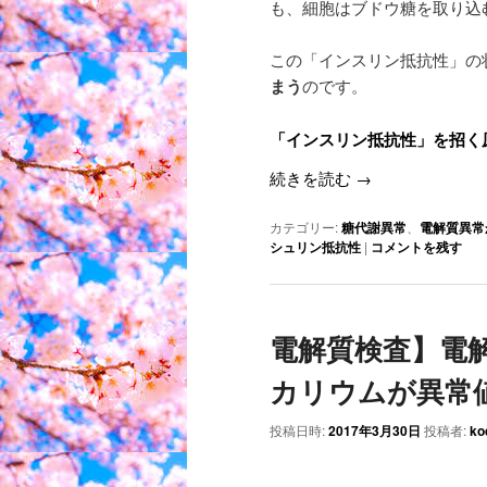
も、細胞はブドウ糖を取り込
この「インスリン抵抗性」の
まう
のです。
「インスリン抵抗性」を招く
続きを読む
→
カテゴリー:
糖代謝異常
、
電解質異常
シュリン抵抗性
|
コメントを残す
電解質検査】電
カリウムが異常
投稿日時:
2017年3月30日
投稿者:
ko