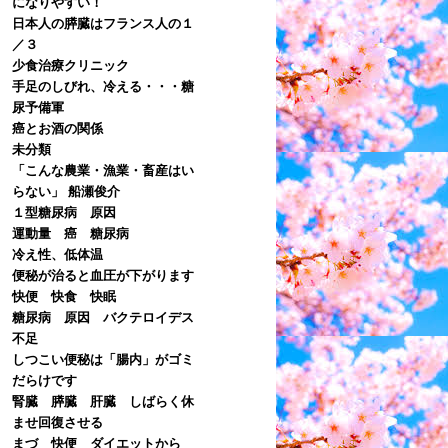
になりやすい！
日本人の膵臓はフランス人の１
／３
少食治療クリニック
手足のしびれ、冷える・・・糖
尿予備軍
癌とお酒の関係
未分類
「こんな農業・漁業・畜産はい
らない」 船瀬俊介
１型糖尿病 原因
運動量 癌 糖尿病
冷え性、低体温
便秘が治ると血圧が下がります
快便 快食 快眠
糖尿病 原因 バクテロイデス
不足
しつこい便秘は「腸内」がゴミ
だらけです
腎臓 膵臓 肝臓 しばらく休
ませ回復させる
まづ 快便 ダイエットから