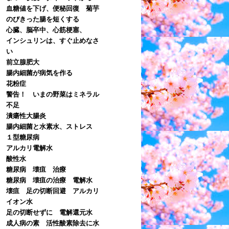
血糖値を下げ、便秘回復 菊芋
のびきった腸を短くする
心臓、脳卒中、心筋梗塞、
インシュリンは、すぐ止めなさ
い
前立腺肥大
腸内細菌が病気を作る
花粉症
警告！ いまの野菜はミネラル
不足
潰瘍性大腸炎
腸内細菌と水素水、ストレス
１型糖尿病
アルカリ電解水
酸性水
糖尿病 壊疽 治療
糖尿病 壊疽の治療 電解水
壊疽 足の切断回避 アルカリ
イオン水
足の切断せずに 電解還元水
成人病の素 活性酸素除去に水