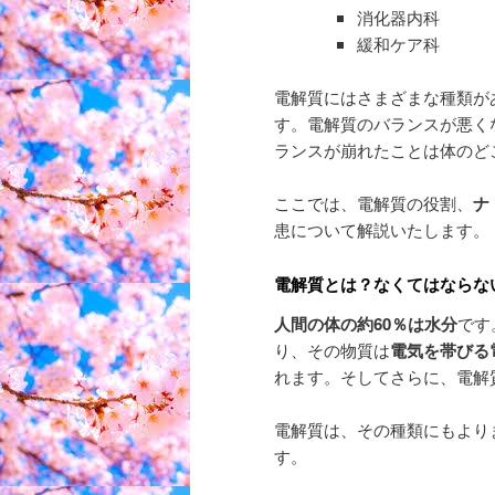
消化器内科
緩和ケア科
電解質にはさまざまな種類が
す。電解質のバランスが悪く
ランスが崩れたことは体のど
ここでは、電解質の役割、
ナ
患について解説いたします。
電解質とは？なくてはならな
人間の体の約60％は水分
です
り、その物質は
電気を帯びる
れます。そしてさらに、電解
電解質は、その種類にもより
す。