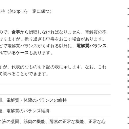
維持（体のpHを一定に保つ）
ので、
食事
から摂取しなければなりません。電解質の不
なりますが、摂り過ぎも中毒をおこす場合があります。
どで電解質バランスがくずれる以外に、
電解質バランス
れているケース
もあります。
すが、代表的なものを下記の表に示します。なお、これ
て調べることができます。
能、電解質・体液のバランスの維持
能、電解質のバランス維持
血液の凝固、筋肉の機能、酵素の正常な機能、正常な心