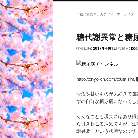
「
糖代謝異常
」カテゴリーアーカイブ
糖代謝異常と糖
投稿日時:
2017年4月1日
投稿者:
kod
http://tonyo-ch.com/toutaish
お酒や甘いものが大好きで運
ずの自分が糖尿病になってし
そんなことも現実にはあり得
ら引き起こる病気ですが、生
謝異常」という状態なのです