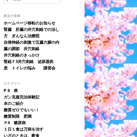
索
最近の投稿
ホームページ移転のお知らせ
腎臓 肝臓の井穴刺絡での治し
方 ぎんなん治療院
自律神経の刺激で五臓六腑の内
臓の調節 井穴刺絡
井穴刺絡のきっかけ
腎経Ｆ3井穴刺絡 泌尿器疾
患 トイレの悩み 講習会
カテゴリー
P 8 癌
ガン克服完治体験記
本のご紹介
糖質ゼロでもいい！
糖質制限 肥満
Ｐ4 糖尿病
１日１食は万病を治す
いざのときは、断食