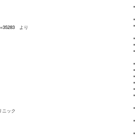
p=35283
より
リニック