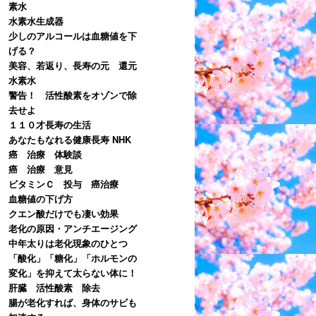
素水
水素水生成器
少しのアルコールは血糖値を下
げる？
美容、若返り、長寿の元 還元
水素水
警告！ 活性酸素をオゾンで除
去せよ
１１０才長寿の生活
あなたもなれる健康長寿 NHK
癌 治療 体験談
癌 治療 意見
ビタミンＣ 投与 癌治療
血糖値の下げ方
クエン酸だけでも凄い効果
老化の原因・アンチエージング
中年太りは老化現象のひとつ
「酸化」「糖化」「ホルモンの
変化」を抑えて太らない体に！
肝臓 活性酸素 除去
腸が老化すれば、身体のサビも