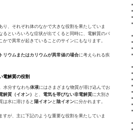
あり、それぞれ体のなかで大きな役割を果たしていま
なるといろいろな症状が出てくると同時に、電解質のバ
こかで異常が起きていることのサインにもなります。
トリウムまたはカリウムが異常値の場合
に考えられる疾
い電解質の役割
。水分すなわち
体液
にはさまざまな物質が溶け込んでお
電解質（イオン）
と、
電気を帯びない非電解質
に大別さ
質は水に溶けると
陽イオン
と
陰イオン
に分かれます。
ますが、主に下記のような重要な役割を果たしていま