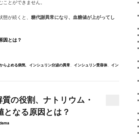
むことができません。
状態が続くと、
糖代謝異常になり、血糖値が上がってし
原因とは？
からよめる病気
、
インシュリン分泌の異常
、
インシュリン受容体
、
イン
解質の役割、ナトリウム・
値となる原因とは？
dama