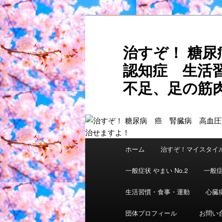
メ
サ
イ
ブ
ン
コ
治すぞ！ 糖
コ
ン
認知症 生活
ン
テ
テ
ン
不足、足の筋肉
ン
ツ
ご自分
ツ
へ
へ
移
移
動
動
メ
ホーム
治すぞ！マイスタイ
イ
ン
一般症状 やまい No.2
一般症
メ
ニ
生活習慣・食事・運動
心臓
ュ
団体プロフィール
お問い
ー