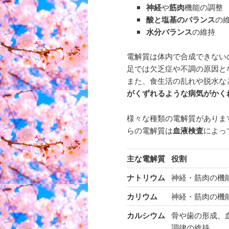
神経
や
筋肉
機能の調整
酸と塩基のバランス
の
水分バランス
の維持
電解質は体内で合成できない
足では欠乏症や不調の原因と
また、食生活の乱れや脱水な
がくずれるような病気がかく
様々な種類の電解質がありま
らの電解質は
血液検査
によっ
主な電解質
役割
ナトリウム
神経・筋肉の機
カリウム
神経・筋肉の機
カルシウム
骨や歯の形成、
調律の維持