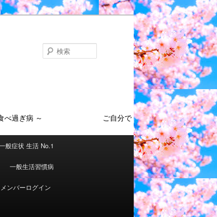
検
索
一般症状 生活 No.1
一般生活習慣病
メンバーログイン