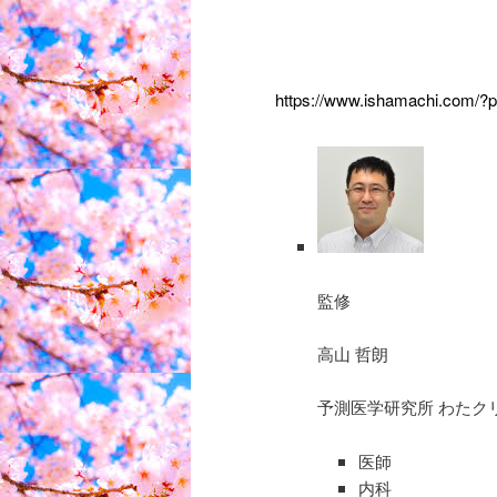
https://www.ishamachi.com/?
監修
高山 哲朗
予測医学研究所 わたク
医師
内科