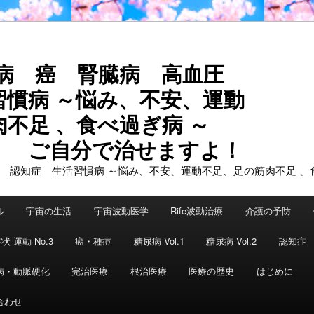
尿病 癌 腎臓病 高血圧
習慣病 ～悩み、不安、運動
不足 、食べ過ぎ病 ～
で治せますよ！
ル
宇宙の生活
宇宙波動医学
Rife波動治療
介護の予防
状 運動 No.3
癌・種痘
糖尿病 Vol.1
糖尿病 Vol.2
認知症
病・動脈硬化
完治医療
根治医療
医療の歴史
はじめに
合わせ