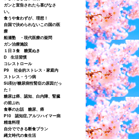
ガンと宣告されたら喜びなさ
い。
食うや食わずが、理想！
自国で決められないこの国の医
療
船瀬塾 ・現代医療の疑問
ガン治療施設
１日３食 糖質ぬき
D 生活習慣
コレストロール
P9 社会的ストレス・家庭内
ストレス・うつ病
SU剤が糖尿病性腎症の原因だっ
た！
糖尿は癌、認知、白内障、腎臓
の前ぶれ
食事のお話 糖尿、癌
P10 認知症,アルツハイマー病
精進料理
自分でできる断食プラン
縄文時代の食生活