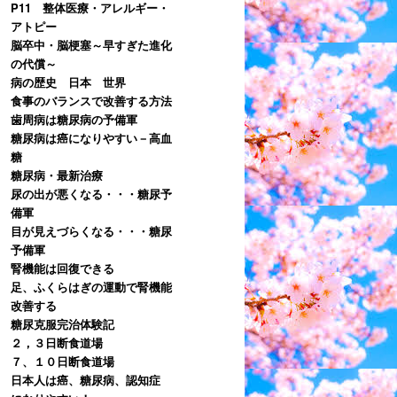
P11 整体医療・アレルギー・
アトピー
脳卒中・脳梗塞～早すぎた進化
の代償～
病の歴史 日本 世界
食事のバランスで改善する方法
歯周病は糖尿病の予備軍
糖尿病は癌になりやすい－高血
糖
糖尿病・最新治療
尿の出が悪くなる・・・糖尿予
備軍
目が見えづらくなる・・・糖尿
予備軍
腎機能は回復できる
足、ふくらはぎの運動で腎機能
改善する
糖尿克服完治体験記
２，３日断食道場
７、１０日断食道場
日本人は癌、糖尿病、認知症