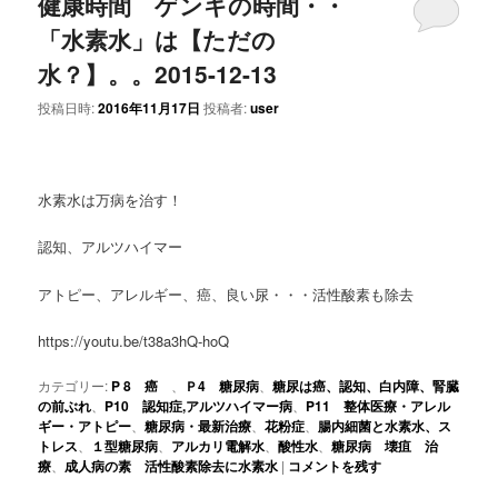
健康時間 ゲンキの時間・・
「水素水」は【ただの
水？】。。2015-12-13
投稿日時:
2016年11月17日
投稿者:
user
水素水は万病を治す！
認知、アルツハイマー
アトピー、アレルギー、癌、良い尿・・・活性酸素も除去
https://youtu.be/t38a3hQ-hoQ
カテゴリー:
P 8 癌
、
Ｐ4 糖尿病
、
糖尿は癌、認知、白内障、腎臓
の前ぶれ
、
P10 認知症,アルツハイマー病
、
P11 整体医療・アレル
ギー・アトピー
、
糖尿病・最新治療
、
花粉症
、
腸内細菌と水素水、ス
トレス
、
１型糖尿病
、
アルカリ電解水
、
酸性水
、
糖尿病 壊疽 治
療
、
成人病の素 活性酸素除去に水素水
|
コメントを残す