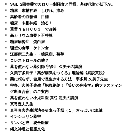
SGLT2阻害薬でカロリー制限食と同様、基礎代謝が低下か。
糖尿 末梢神経 しびれ、痛み
高齢者の血糖値 目標
糖尿 末梢神経 治る！
重曹ＮａＨＣＯ３ で改善
高カリウム血漿ト不整脈
糖尿病腎症 蛋白尿
理想の食事 ケトン食
江部康二先生・・糖尿病、菊芋
コレストロールの嘘？
薬を使わない薬剤師 宇多川 久美子の講演
久美宇多川子「薬が病気をつくる」理論編《異説真説》
薬に頼らず、健康で長生きする方法 宇多川 久美子先生
宇多川久美子先生「抱腹絶倒！『笑いの免疫学』的ファスティン
グ断食合宿」のご案内
薬を使わない小児科医 真弓 定夫の講演
真弓定夫先生
真弓貞夫先生講演会＠麦っ子畑（１）おっぱいは血液
インシュリン薬害
リンパと癌 統合医療
縄文神道と精霊文化