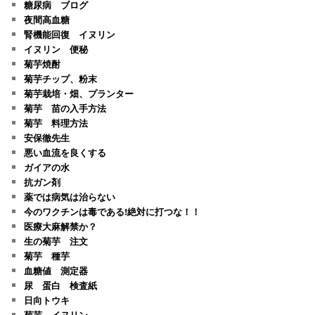
糖尿病 ブログ
夜間高血糖
腎機能回復 イヌリン
イヌリン 便秘
菊芋焼酎
菊芋チップ、粉末
菊芋栽培・畑、プランター
菊芋 苗の入手方法
菊芋 料理方法
安保徹先生
悪い血流を良くする
ガイアの水
抗ガン剤
薬では病気は治らない
今のワクチンは毒である!絶対に打つな！！
医療大麻解禁か？
生の菊芋 注文
菊芋 種芋
血糖値 測定器
尿 蛋白 検査紙
日向トウキ
菊芋 イヌリン