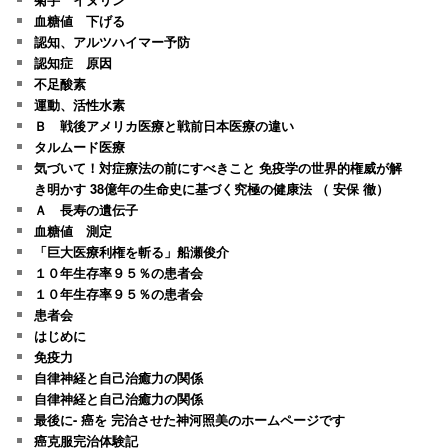
血糖値 下げる
認知、アルツハイマー予防
認知症 原因
不足酸素
運動、活性水素
Ｂ 戦後アメリカ医療と戦前日本医療の違い
タルムード医療
気づいて！対症療法の前にすべきこと 免疫学の世界的権威が解
き明かす 38億年の生命史に基づく究極の健康法 （ 安保 徹）
Ａ 長寿の遺伝子
血糖値 測定
「巨大医療利権を斬る」船瀬俊介
１０年生存率９５％の患者会
１０年生存率９５％の患者会
患者会
はじめに
免疫力
自律神経と自己治癒力の関係
自律神経と自己治癒力の関係
最後に- 癌を 完治させた神河照美のホームページです
癌克服完治体験記