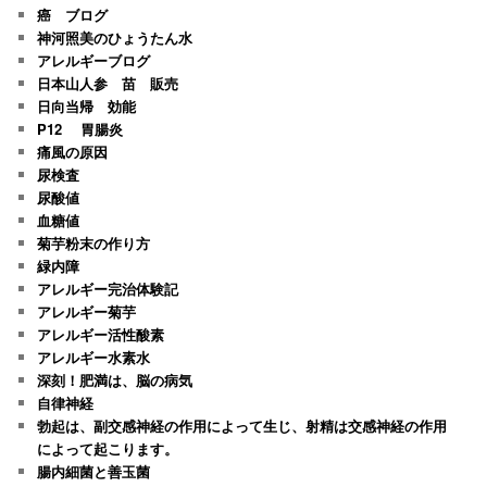
癌 ブログ
神河照美のひょうたん水
アレルギーブログ
日本山人参 苗 販売
日向当帰 効能
P12 胃腸炎
痛風の原因
尿検査
尿酸値
血糖値
菊芋粉末の作り方
緑内障
アレルギー完治体験記
アレルギー菊芋
アレルギー活性酸素
アレルギー水素水
深刻！肥満は、脳の病気
自律神経
勃起は、副交感神経の作用によって生じ、射精は交感神経の作用
によって起こります。
腸内細菌と善玉菌