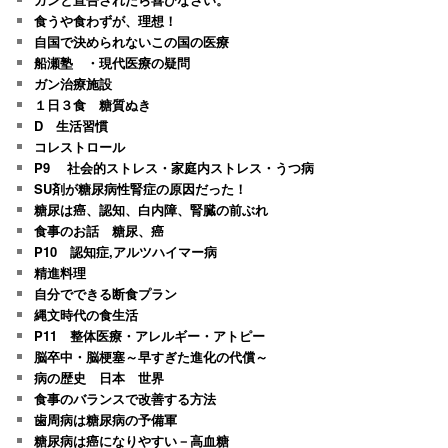
食うや食わずが、理想！
自国で決められないこの国の医療
船瀬塾 ・現代医療の疑問
ガン治療施設
１日３食 糖質ぬき
D 生活習慣
コレストロール
P9 社会的ストレス・家庭内ストレス・うつ病
SU剤が糖尿病性腎症の原因だった！
糖尿は癌、認知、白内障、腎臓の前ぶれ
食事のお話 糖尿、癌
P10 認知症,アルツハイマー病
精進料理
自分でできる断食プラン
縄文時代の食生活
P11 整体医療・アレルギー・アトピー
脳卒中・脳梗塞～早すぎた進化の代償～
病の歴史 日本 世界
食事のバランスで改善する方法
歯周病は糖尿病の予備軍
糖尿病は癌になりやすい－高血糖