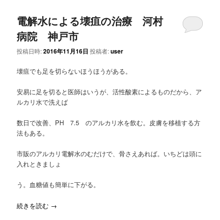
電解水による壊疽の治療 河村
病院 神戸市
投稿日時:
2016年11月16日
投稿者:
user
壊疽でも足を切らないほうほうがある。
安易に足を切ると医師はいうが、活性酸素によるものだから、ア
ルカリ水で洗えば
数日で改善、PH 7.5 のアルカリ水を飲む。皮膚を移植する方
法もある。
市販のアルカリ電解水のむだけで、骨さえあれば。いちどは頭に
入れときましょ
う。血糖値も簡単に下がる。
続きを読む
→