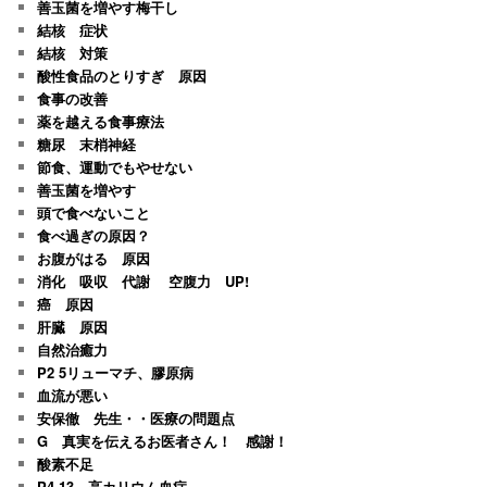
善玉菌を増やす梅干し
結核 症状
結核 対策
酸性食品のとりすぎ 原因
食事の改善
薬を越える食事療法
糖尿 末梢神経
節食、運動でもやせない
善玉菌を増やす
頭で食べないこと
食べ過ぎの原因？
お腹がはる 原因
消化 吸収 代謝 空腹力 UP!
癌 原因
肝臓 原因
自然治癒力
P2 5リューマチ、膠原病
血流が悪い
安保徹 先生・・医療の問題点
G 真実を伝えるお医者さん！ 感謝！
酸素不足
P4-13 高カリウム血症