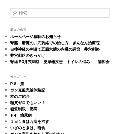
検
索
最近の投稿
ホームページ移転のお知らせ
腎臓 肝臓の井穴刺絡での治し方 ぎんなん治療院
自律神経の刺激で五臓六腑の内臓の調節 井穴刺絡
井穴刺絡のきっかけ
腎経Ｆ3井穴刺絡 泌尿器疾患 トイレの悩み 講習会
カテゴリー
P 8 癌
ガン克服完治体験記
本のご紹介
糖質ゼロでもいい！
糖質制限 肥満
Ｐ4 糖尿病
１日１食は万病を治す
いざのときは、断食
ガンと宣告されたら喜びなさい。