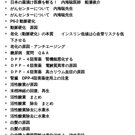
日本の薬漬け医療を斬る！ 内海聡医師 船瀬俊介
がんセンターについて 内海聡先生
がんセンターについて 内海聡先生
P6-2 動脈硬化
動脈硬化 原因
老化（動脈硬化）の本質 インスリン低値は心血管リスクを低
下させる
老化の原因・アンチエージング
糖尿病 質問 Ｑ＆Ａ
ＤＰＰ－４阻害薬 腎機能悪化する
ＤＰＰ－４阻害薬 電解質異常の原因
ＤＰＰ－４阻害薬 高カリウム血症の原因
腎臓 DPP-4阻害薬使用上の注意
活性酸素が原因
末梢神経の回復、再生
活性酸素 まとめ
活性酸素 除去 まとめ
活性酸素除去に水素水
活性酸素除去に水素水
白髪の原因
白髪の原因
白内障と黄班変性は老化ですよ。治す方法