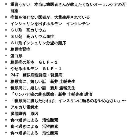
重曹うがい 本当は歯医者さんが教えたくないオーラルケアの万
能薬
病気を治せない医者が、大量生産されている
インシュリンを出すホルモン インクレチン
ＳＵ剤 高カリウム
ＳＵ剤 高カリウム血症
ＳＵ剤インシュリン分泌の順序
糖尿病腎症
蛋白尿
糖尿病の基本 ＧＬＰ－１
やせるホルモン ＧＬＰ－１
P4-7 糖尿病性腎症・腎臓病
糖尿病に、嬉しい話 新井 圭輔先生
糖尿病に、嬉しい話 新井 圭輔先生
「リンパと癌の統合医療」新井 圭輔先生 講演
「糖尿病に勝ちたければ、インスリンに頼るのをやめなさい」〜
アルカリ電解水
臓器障害 原因
食べ過ぎによる 活性酸素
食べ過ぎによる 活性酸素
食べ過ぎによる 活性酸素