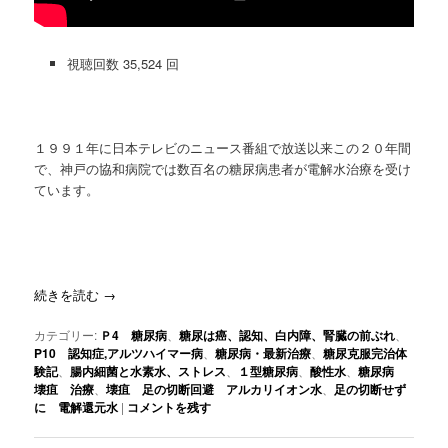
視聴回数 35,524 回
１９９１年に日本テレビのニュース番組で放送以来この２０年間
で、神戸の協和病院では数百名の糖尿病患者が電解水治療を受け
てい
ます。
続きを読む
→
カテゴリー:
Ｐ4 糖尿病
、
糖尿は癌、認知、白内障、腎臓の前ぶれ
、
P10 認知症,アルツハイマー病
、
糖尿病・最新治療
、
糖尿克服完治体
験記
、
腸内細菌と水素水、ストレス
、
１型糖尿病
、
酸性水
、
糖尿病
壊疽 治療
、
壊疽 足の切断回避 アルカリイオン水
、
足の切断せず
に 電解還元水
|
コメントを残す