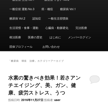
ュ
ー
一般症状 運動 No.3
癌・種痘
糖尿病 Vol.1
糖尿病 Vol.2
認知症
一般生活習慣病
生活習慣・食事・運動
心臓病・動脈硬化
完治医療
根治医療
医療の歴史
はじめに
メンバーログイン
団体プロフィール
お問い合わせ
「
糖尿病 壊疽 治療
」カテゴリーアーカイブ
水素の驚きべき効果！若さアン
チエイジング、美、ガン、健
康、疲労ストレス、うつ
投稿日時:
2016年11月27日
投稿者:
user