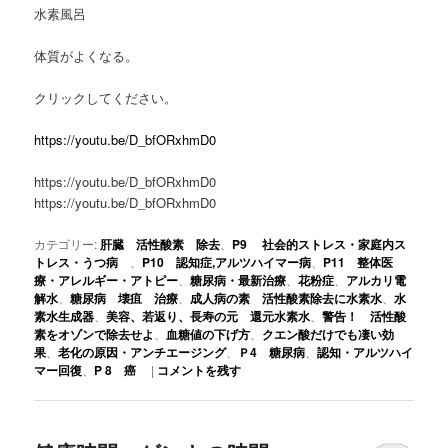
水素風呂
体質がよくなる。
クリックしてください。
https://youtu.be/D_bfORxhmD0
https://youtu.be/D_bfORxhmD0
https://youtu.be/D_bfORxhmD0
カテゴリー:
肝臓 活性酸素 除去
、
P9 社会的ストレス・家庭内ス
トレス・うつ病
、
P10 認知症,アルツハイマー病
、
P11 整体医
療・アレルギー・アトピー
、
糖尿病・最新治療
、
花粉症
、
アルカリ電
解水
、
糖尿病 壊疽 治療
、
成人病の素 活性酸素除去に水素水
、
水
素水生成器
、
美容、若返り、長寿の元 還元水素水
、
警告！ 活性酸
素をオゾンで除去せよ
、
血糖値の下げ方
、
クエン酸だけでも凄い効
果
、
老化の原因・アンチエージング
、
Ｐ4 糖尿病
、
認知・アルツハイ
マー回復
、
P 8 癌
|
コメントを残す