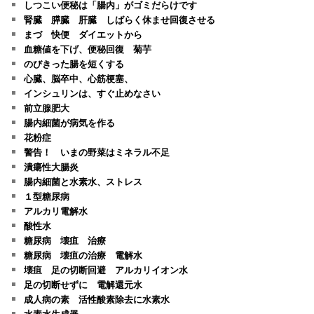
しつこい便秘は「腸内」がゴミだらけです
腎臓 膵臓 肝臓 しばらく休ませ回復させる
まづ 快便 ダイエットから
血糖値を下げ、便秘回復 菊芋
のびきった腸を短くする
心臓、脳卒中、心筋梗塞、
インシュリンは、すぐ止めなさい
前立腺肥大
腸内細菌が病気を作る
花粉症
警告！ いまの野菜はミネラル不足
潰瘍性大腸炎
腸内細菌と水素水、ストレス
１型糖尿病
アルカリ電解水
酸性水
糖尿病 壊疽 治療
糖尿病 壊疽の治療 電解水
壊疽 足の切断回避 アルカリイオン水
足の切断せずに 電解還元水
成人病の素 活性酸素除去に水素水
水素水生成器