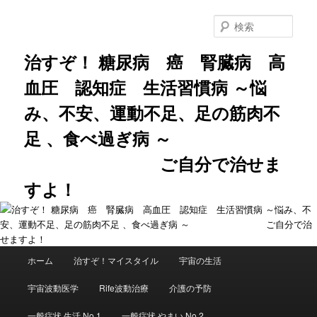
メ
サ
イ
ブ
検
ン
コ
索
コ
ン
治すぞ！ 糖尿病 癌 腎臓病 高
ン
テ
血圧 認知症 生活習慣病 ～悩
テ
ン
ン
ツ
み、不安、運動不足、足の筋肉不
ツ
へ
へ
移
足 、食べ過ぎ病 ～
移
動
動
ご自分で治せま
すよ！
メ
ホーム
治すぞ！マイスタイル
宇宙の生活
イ
ン
宇宙波動医学
Rife波動治療
介護の予防
メ
ニ
一般症状 生活 No.1
一般症状 やまい No.2