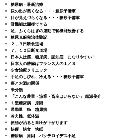
糖尿病・最新治療
尿の出が悪くなる・・・糖尿予備軍
目が見えづらくなる・・・糖尿予備軍
腎機能は回復できる
足、ふくらはぎの運動で腎機能改善する
糖尿克服完治体験記
２，３日断食道場
７、１０日断食道場
日本人は癌、糖尿病、認知症 になりやすい！
日本人の膵臓はフランス人の１／３
少食治療クリニック
手足のしびれ、冷える・・・糖尿予備軍
癌とお酒の関係
未分類
「こんな農業・漁業・畜産はいらない」 船瀬俊介
１型糖尿病 原因
運動量 癌 糖尿病
冷え性、低体温
便秘が治ると血圧が下がります
快便 快食 快眠
糖尿病 原因 バクテロイデス不足