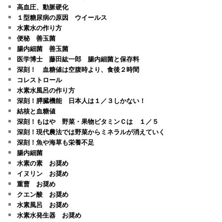
高血圧、動脈硬化
１型糖尿病の原因 ウイールス
水素水の作り方
便秘 善玉菌
腸内細菌 善玉菌
医学博士 藤田紘一郎 腸内細菌と保存料
深刻！ 血糖値は空腹時より、食後２時間
コレストロール
水素水風呂の作り方
深刻！膵臓機能 日本人は１／３しかない！
結核と血糖値
深刻！もはや 野菜・果物ビタミンＣは １／５
深刻！現代農法では野菜からミネラルが消えていく
深刻！魚や海草も栄養不足
腸内細菌
水素の素 お奨め
イヌリン お奨め
重曹 お奨め
クエン酸 お奨め
水素風呂 お奨め
水素水発生器 お奨め