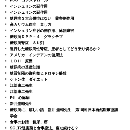
インシュリンの副作用
インシュリンの副作用
糖尿病３大合併症はない 薬害副作用
高カリウム血症 直し方
インシュリン注射の副作用、臓器障害
糖尿病ＤＰＰ－４ グラクテブ
糖尿病腎症 ＳＵ剤
進行した糖尿病性腎症、患者としてどう乗り切るか？
アメリカ インデアンの健康法
ＬＤＨ 原因
糖尿病の基礎知識
糖質制限の御利益ヒドロキシ酪酸
ケトン体 ダイエット
江部康二先生
江部康二先生
P6 心臓病
新井圭輔先生
糖尿病に、嬉しい話 新井 圭輔先生 第10回 日本自然医療協議
学会
食事のお話 糖尿、癌
SGLT2阻害薬と食事療法。痩せ続ける？