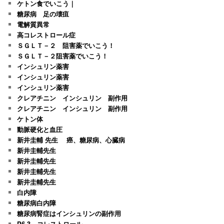
ケトン食でいこう｜
糖尿病 足の壊疽
電解質異常
高コレストロール症
ＳＧＬＴ－２ 阻害薬でいこう！
ＳＧＬＴ－２阻害薬でいこう！
インシュリン薬害
インシュリン薬害
インシュリン薬害
クレアチニン インシュリン 副作用
クレアチニン インシュリン 副作用
ケトン体
動脈硬化と血圧
新井圭輔 先生 癌、糖尿病、心臓病
新井圭輔先生
新井圭輔先生
新井圭輔先生
新井圭輔先生
白内障
糖尿病白内障
糖尿病腎症はインシュリンの副作用
P6-3 コレストロール