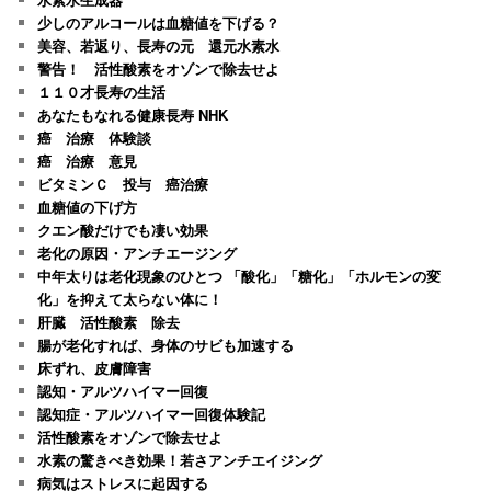
少しのアルコールは血糖値を下げる？
美容、若返り、長寿の元 還元水素水
警告！ 活性酸素をオゾンで除去せよ
１１０才長寿の生活
あなたもなれる健康長寿 NHK
癌 治療 体験談
癌 治療 意見
ビタミンＣ 投与 癌治療
血糖値の下げ方
クエン酸だけでも凄い効果
老化の原因・アンチエージング
中年太りは老化現象のひとつ 「酸化」「糖化」「ホルモンの変
化」を抑えて太らない体に！
肝臓 活性酸素 除去
腸が老化すれば、身体のサビも加速する
床ずれ、皮膚障害
認知・アルツハイマー回復
認知症・アルツハイマー回復体験記
活性酸素をオゾンで除去せよ
水素の驚きべき効果！若さアンチエイジング
病気はストレスに起因する