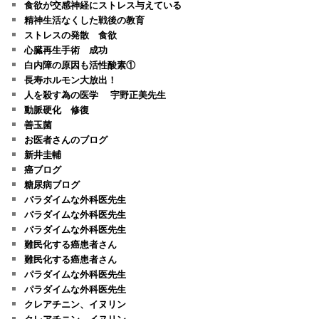
食欲が交感神経にストレス与えている
精神生活なくした戦後の教育
ストレスの発散 食欲
心臓再生手術 成功
白内障の原因も活性酸素①
長寿ホルモン大放出！
人を殺す為の医学 宇野正美先生
動脈硬化 修復
善玉菌
お医者さんのブログ
新井圭輔
癌ブログ
糖尿病ブログ
パラダイムな外科医先生
パラダイムな外科医先生
パラダイムな外科医先生
難民化する癌患者さん
難民化する癌患者さん
パラダイムな外科医先生
パラダイムな外科医先生
クレアチニン、イヌリン
クレアチニン、イヌリン