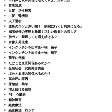
黄班変成
白髪 活性酸素
白髪 腎機能
人工透析
透析のウソと深い闇！「病院に行くと病気になる」
減塩信仰の実態を暴露！正しい医者との接し方
肺ガン 禁煙しても増え続ける？
宗像久男先生
インクレチンを出す食べ物 菊芋
インクレチンを出す食べ物 菊芋
菊芋に便秘
たばこと血圧関係あるのか？
仮装社会 武田邦彦先生
塩分と血圧の関係あるのか？
高血圧の原因
尿酸値 菊芋
増え続ける結核
P6 心臓病
精神障害
絶食療法
絶食療法 ロシア