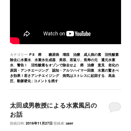
カテゴリー:
P 8 癌
、
糖尿病 壊疽 治療
、
成人病の素 活性酸素
除去に水素水
、
水素水生成器
、
美容、若返り、長寿の元 還元水素
水
、
警告！ 活性酸素をオゾンで除去せよ
、
癌 治療 意見
、
老化の
原因・アンチエージング
、
認知・アルツハイマー回復
、
水素の驚きべ
き効果！若さアンチエイジング
、
病気はストレスに起因する
、
高血
圧、動脈硬化
|
コメントを残す
太田成男教授による水素風呂の
お話
投稿日時:
2016年11月27日
投稿者:
user