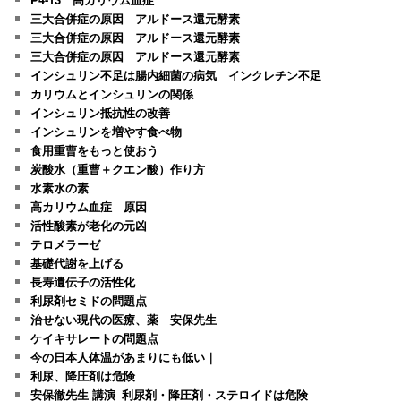
三大合併症の原因 アルドース還元酵素
三大合併症の原因 アルドース還元酵素
三大合併症の原因 アルドース還元酵素
インシュリン不足は腸内細菌の病気 インクレチン不足
カリウムとインシュリンの関係
インシュリン抵抗性の改善
インシュリンを増やす食べ物
食用重曹をもっと使おう
炭酸水（重曹＋クエン酸）作り方
水素水の素
高カリウム血症 原因
活性酸素が老化の元凶
テロメラーゼ
基礎代謝を上げる
長寿遺伝子の活性化
利尿剤セミドの問題点
治せない現代の医療、薬 安保先生
ケイキサレートの問題点
今の日本人体温があまりにも低い｜
利尿、降圧剤は危険
安保徹先生 講演_利尿剤・降圧剤・ステロイドは危険