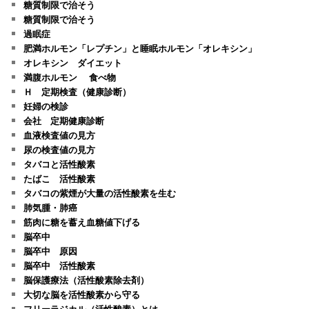
糖質制限で治そう
糖質制限で治そう
過眠症
肥満ホルモン「レプチン」と睡眠ホルモン「オレキシン」
オレキシン ダイエット
満腹ホルモン 食べ物
Ｈ 定期検査（健康診断）
妊婦の検診
会社 定期健康診断
血液検査値の見方
尿の検査値の見方
タバコと活性酸素
たばこ 活性酸素
タバコの紫煙が大量の活性酸素を生む
肺気腫・肺癌
筋肉に糖を蓄え血糖値下げる
脳卒中
脳卒中 原因
脳卒中 活性酸素
脳保護療法（活性酸素除去剤）
大切な脳を活性酸素から守る
フリーラジカル（活性酸素）とは