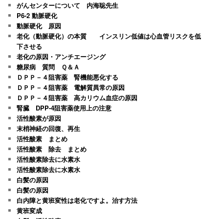
がんセンターについて 内海聡先生
P6-2 動脈硬化
動脈硬化 原因
老化（動脈硬化）の本質 インスリン低値は心血管リスクを低
下させる
老化の原因・アンチエージング
糖尿病 質問 Ｑ＆Ａ
ＤＰＰ－４阻害薬 腎機能悪化する
ＤＰＰ－４阻害薬 電解質異常の原因
ＤＰＰ－４阻害薬 高カリウム血症の原因
腎臓 DPP-4阻害薬使用上の注意
活性酸素が原因
末梢神経の回復、再生
活性酸素 まとめ
活性酸素 除去 まとめ
活性酸素除去に水素水
活性酸素除去に水素水
白髪の原因
白髪の原因
白内障と黄班変性は老化ですよ。治す方法
黄班変成