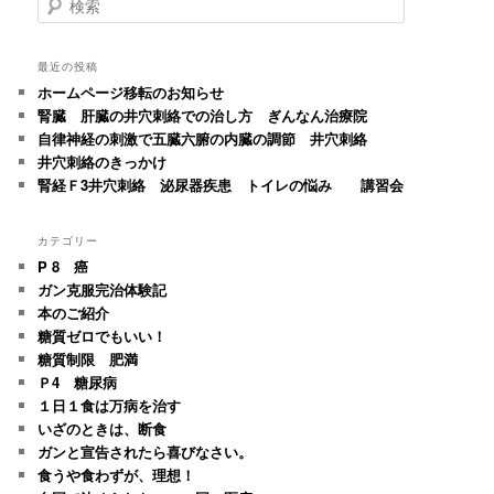
索
最近の投稿
ホームページ移転のお知らせ
腎臓 肝臓の井穴刺絡での治し方 ぎんなん治療院
自律神経の刺激で五臓六腑の内臓の調節 井穴刺絡
井穴刺絡のきっかけ
腎経Ｆ3井穴刺絡 泌尿器疾患 トイレの悩み 講習会
カテゴリー
P 8 癌
ガン克服完治体験記
本のご紹介
糖質ゼロでもいい！
糖質制限 肥満
Ｐ4 糖尿病
１日１食は万病を治す
いざのときは、断食
ガンと宣告されたら喜びなさい。
食うや食わずが、理想！