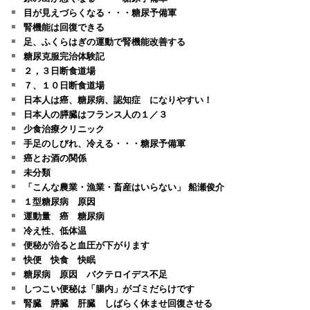
目が見えづらくなる・・・糖尿予備軍
腎機能は回復できる
足、ふくらはぎの運動で腎機能改善する
糖尿克服完治体験記
２，３日断食道場
７、１０日断食道場
日本人は癌、糖尿病、認知症 になりやすい！
日本人の膵臓はフランス人の１／３
少食治療クリニック
手足のしびれ、冷える・・・糖尿予備軍
癌とお酒の関係
未分類
「こんな農業・漁業・畜産はいらない」 船瀬俊介
１型糖尿病 原因
運動量 癌 糖尿病
冷え性、低体温
便秘が治ると血圧が下がります
快便 快食 快眠
糖尿病 原因 バクテロイデス不足
しつこい便秘は「腸内」がゴミだらけです
腎臓 膵臓 肝臓 しばらく休ませ回復させる