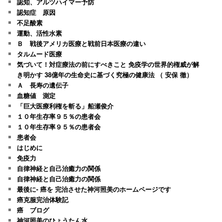
認知、アルツハイマー予防
認知症 原因
不足酸素
運動、活性水素
Ｂ 戦後アメリカ医療と戦前日本医療の違い
タルムード医療
気づいて！対症療法の前にすべきこと 免疫学の世界的権威が解
き明かす 38億年の生命史に基づく究極の健康法 （ 安保 徹）
Ａ 長寿の遺伝子
血糖値 測定
「巨大医療利権を斬る」船瀬俊介
１０年生存率９５％の患者会
１０年生存率９５％の患者会
患者会
はじめに
免疫力
自律神経と自己治癒力の関係
自律神経と自己治癒力の関係
最後に- 癌を 完治させた神河照美のホームページです
癌克服完治体験記
癌 ブログ
神河照美のひょうたん水