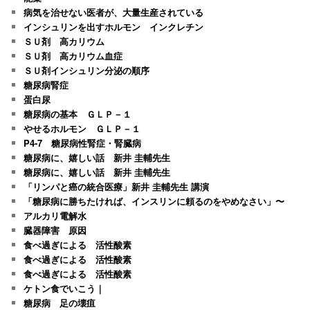
病気を治せない医者が、大量生産されている
インシュリンを出すホルモン インクレチン
ＳＵ剤 高カリウム
ＳＵ剤 高カリウム血症
ＳＵ剤インシュリン分泌の順序
糖尿病腎症
蛋白尿
糖尿病の基本 ＧＬＰ－１
やせるホルモン ＧＬＰ－１
P4-7 糖尿病性腎症・腎臓病
糖尿病に、嬉しい話 新井 圭輔先生
糖尿病に、嬉しい話 新井 圭輔先生
「リンパと癌の統合医療」新井 圭輔先生 講演
「糖尿病に勝ちたければ、インスリンに頼るのをやめなさい」〜
アルカリ電解水
臓器障害 原因
食べ過ぎによる 活性酸素
食べ過ぎによる 活性酸素
食べ過ぎによる 活性酸素
ケトン食でいこう｜
糖尿病 足の壊疽