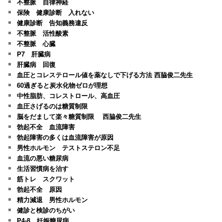
不整脈 自律神経
保険 健康診断 入れない
健康診断 告知義務違反
不整脈 活性酸素
不整脈 心臓
P7 肝臓病
肝臓病 回復
血圧とコレステロール値を薬なしで下げる方法 西脇俊二先生
60過ぎると炭水化物ゼロが理想
中性脂肪、コレストロール、高血圧
血圧さげるのは糖質制限
脳をだまして楽々糖質制限 西脇俊二先生
勃起不全 血流障害
勃起障害の多くは血流障害が原因
男性ホルモン テストステロン不足
血流の悪い糖尿病
生活習慣病を治す
筋トレ スクワット
勃起不全 原因
精力減退 男性ホルモン
健診と検診のちがい
P4-8 妊娠糖尿病