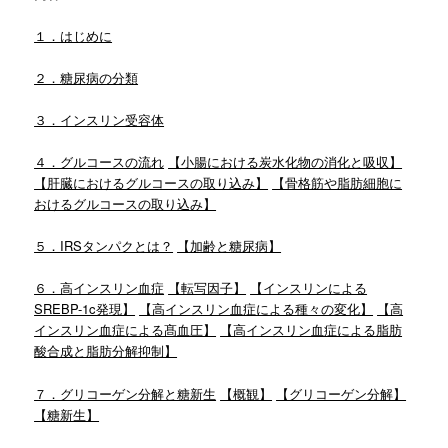
１．はじめに
２．糖尿病の分類
３．インスリン受容体
４．グルコースの流れ
【小腸における炭水化物の消化と吸収】
【肝臓におけるグルコースの取り込み】
【骨格筋や脂肪細胞に
おけるグルコースの取り込み】
５．IRSタンパクとは？
【加齢と糖尿病】
６．高インスリン血症
【転写因子】
【インスリンによる
SREBP-1c発現】
【高インスリン血症による種々の変化】
【高
インスリン血症による髙血圧】
【高インスリン血症による脂肪
酸合成と脂肪分解抑制】
７．グリコーゲン分解と糖新生
【概観】
【グリコーゲン分解】
【糖新生】