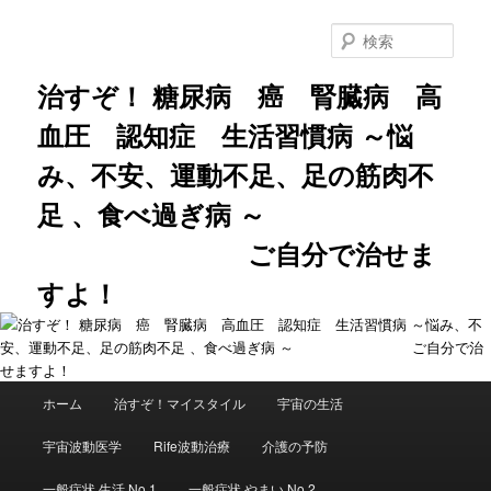
メ
サ
イ
ブ
検
ン
コ
索
コ
ン
治すぞ！ 糖尿病 癌 腎臓病 高
ン
テ
血圧 認知症 生活習慣病 ～悩
テ
ン
ン
ツ
み、不安、運動不足、足の筋肉不
ツ
へ
へ
移
足 、食べ過ぎ病 ～
移
動
動
ご自分で治せま
すよ！
メ
ホーム
治すぞ！マイスタイル
宇宙の生活
イ
ン
宇宙波動医学
Rife波動治療
介護の予防
メ
ニ
一般症状 生活 No.1
一般症状 やまい No.2