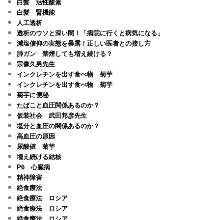
白髪 活性酸素
白髪 腎機能
人工透析
透析のウソと深い闇！「病院に行くと病気になる」
減塩信仰の実態を暴露！正しい医者との接し方
肺ガン 禁煙しても増え続ける？
宗像久男先生
インクレチンを出す食べ物 菊芋
インクレチンを出す食べ物 菊芋
菊芋に便秘
たばこと血圧関係あるのか？
仮装社会 武田邦彦先生
塩分と血圧の関係あるのか？
高血圧の原因
尿酸値 菊芋
増え続ける結核
P6 心臓病
精神障害
絶食療法
絶食療法 ロシア
絶食療法 ロシア
絶食療法 ロシア