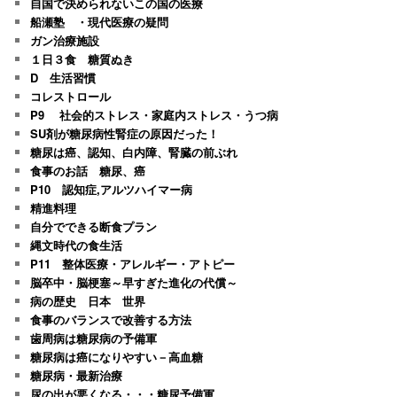
自国で決められないこの国の医療
船瀬塾 ・現代医療の疑問
ガン治療施設
１日３食 糖質ぬき
D 生活習慣
コレストロール
P9 社会的ストレス・家庭内ストレス・うつ病
SU剤が糖尿病性腎症の原因だった！
糖尿は癌、認知、白内障、腎臓の前ぶれ
食事のお話 糖尿、癌
P10 認知症,アルツハイマー病
精進料理
自分でできる断食プラン
縄文時代の食生活
P11 整体医療・アレルギー・アトピー
脳卒中・脳梗塞～早すぎた進化の代償～
病の歴史 日本 世界
食事のバランスで改善する方法
歯周病は糖尿病の予備軍
糖尿病は癌になりやすい－高血糖
糖尿病・最新治療
尿の出が悪くなる・・・糖尿予備軍