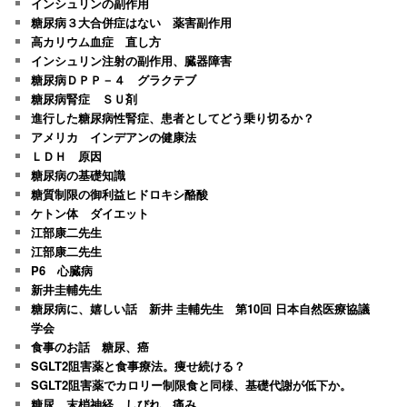
インシュリンの副作用
糖尿病３大合併症はない 薬害副作用
高カリウム血症 直し方
インシュリン注射の副作用、臓器障害
糖尿病ＤＰＰ－４ グラクテブ
糖尿病腎症 ＳＵ剤
進行した糖尿病性腎症、患者としてどう乗り切るか？
アメリカ インデアンの健康法
ＬＤＨ 原因
糖尿病の基礎知識
糖質制限の御利益ヒドロキシ酪酸
ケトン体 ダイエット
江部康二先生
江部康二先生
P6 心臓病
新井圭輔先生
糖尿病に、嬉しい話 新井 圭輔先生 第10回 日本自然医療協議
学会
食事のお話 糖尿、癌
SGLT2阻害薬と食事療法。痩せ続ける？
SGLT2阻害薬でカロリー制限食と同様、基礎代謝が低下か。
糖尿 末梢神経 しびれ、痛み