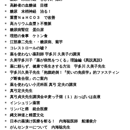
高齢者の血糖値 目標
糖尿 末梢神経 治る！
重曹ＮａＨＣＯ３ で改善
高カリウム血漿ト不整脈
糖尿病腎症 蛋白尿
理想の食事 ケトン食
江部康二先生・・糖尿病、菊芋
コレストロールの嘘？
薬を使わない薬剤師 宇多川 久美子の講演
久美宇多川子「薬が病気をつくる」理論編《異説真説》
薬に頼らず、健康で長生きする方法 宇多川 久美子先生
宇多川久美子先生「抱腹絶倒！『笑いの免疫学』的ファスティン
グ断食合宿」のご案内
薬を使わない小児科医 真弓 定夫の講演
真弓定夫先生
真弓貞夫先生講演会＠麦っ子畑（１）おっぱいは血液
インシュリン薬害
リンパと癌 統合医療
縄文神道と精霊文化
日本の薬漬け医療を斬る！ 内海聡医師 船瀬俊介
がんセンターについて 内海聡先生