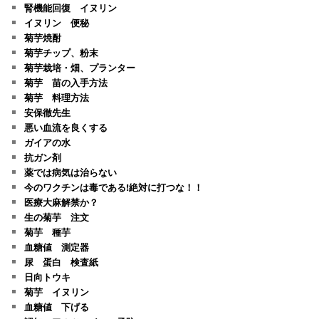
腎機能回復 イヌリン
イヌリン 便秘
菊芋焼酎
菊芋チップ、粉末
菊芋栽培・畑、プランター
菊芋 苗の入手方法
菊芋 料理方法
安保徹先生
悪い血流を良くする
ガイアの水
抗ガン剤
薬では病気は治らない
今のワクチンは毒である!絶対に打つな！！
医療大麻解禁か？
生の菊芋 注文
菊芋 種芋
血糖値 測定器
尿 蛋白 検査紙
日向トウキ
菊芋 イヌリン
血糖値 下げる