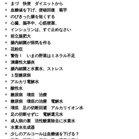
まづ 快便 ダイエットから
血糖値を下げ、便秘回復 菊芋
のびきった腸を短くする
心臓、脳卒中、心筋梗塞、
インシュリンは、すぐ止めなさい
前立腺肥大
腸内細菌が病気を作る
花粉症
警告！ いまの野菜はミネラル不足
潰瘍性大腸炎
腸内細菌と水素水、ストレス
１型糖尿病
アルカリ電解水
酸性水
糖尿病 壊疽 治療
糖尿病 壊疽の治療 電解水
壊疽 足の切断回避 アルカリイオン水
足の切断せずに 電解還元水
成人病の素 活性酸素除去に水素水
水素水生成器
少しのアルコールは血糖値を下げる？