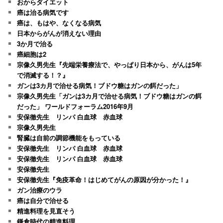
おからダイエット
癌は治る病気です
癌は、もはや、なくなる病気
日本からがんが消えない理由
3か月で治る
癌細胞は2
宗像久男先生『先端栄養療法で、やっぱり日本から、がんは5年
で消滅する！？』
ガンは3カ月で治せる病気！ブドウ糖はガンの餌だった」
宗像久男先生「ガンは3カ月で治せる病気！ブドウ糖はガンの餌
だった」 ワールドフォーラム2016年9月
安保徹先生 リンパ 白血球 赤血球
宗像久男先生
腎臓は自前の調節機能をもっている
安保徹先生 リンパ 白血球 赤血球
安保徹先生 リンパ 白血球 赤血球
安保徹先生
安保徹先生『免疫革命！はじめてがんの原因が分かった！』
ガン治療のウラ
癌は自分で治せる
精進料理を見直そう
鎌倉時代の精進料理