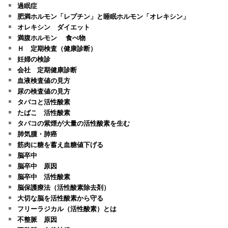
過眠症
肥満ホルモン「レプチン」と睡眠ホルモン「オレキシン」
オレキシン ダイエット
満腹ホルモン 食べ物
Ｈ 定期検査（健康診断）
妊婦の検診
会社 定期健康診断
血液検査値の見方
尿の検査値の見方
タバコと活性酸素
たばこ 活性酸素
タバコの紫煙が大量の活性酸素を生む
肺気腫・肺癌
筋肉に糖を蓄え血糖値下げる
脳卒中
脳卒中 原因
脳卒中 活性酸素
脳保護療法（活性酸素除去剤）
大切な脳を活性酸素から守る
フリーラジカル（活性酸素）とは
不整脈 原因