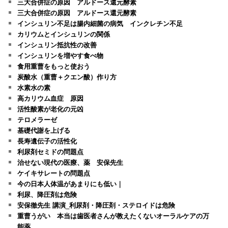
三大合併症の原因 アルドース還元酵素
三大合併症の原因 アルドース還元酵素
インシュリン不足は腸内細菌の病気 インクレチン不足
カリウムとインシュリンの関係
インシュリン抵抗性の改善
インシュリンを増やす食べ物
食用重曹をもっと使おう
炭酸水（重曹＋クエン酸）作り方
水素水の素
高カリウム血症 原因
活性酸素が老化の元凶
テロメラーゼ
基礎代謝を上げる
長寿遺伝子の活性化
利尿剤セミドの問題点
治せない現代の医療、薬 安保先生
ケイキサレートの問題点
今の日本人体温があまりにも低い｜
利尿、降圧剤は危険
安保徹先生 講演_利尿剤・降圧剤・ステロイドは危険
重曹うがい 本当は歯医者さんが教えたくないオーラルケアの万
能薬