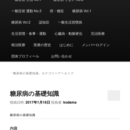
ュ
ー
一般症状 運動 No.3
癌・種痘
糖尿病 Vol.1
糖尿病 Vol.2
認知症
一般生活習慣病
生活習慣・食事・運動
心臓病・動脈硬化
完治医療
根治医療
医療の歴史
はじめに
メンバーログイン
団体プロフィール
お問い合わせ
「
糖尿病の基礎知識
」カテゴリーアーカイブ
糖尿病の基礎知識
投稿日時:
2017年1月18日
投稿者:
kodama
糖尿病の基礎知識
内容