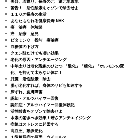
美容、若返り、長寿の元 還元水素水
警告！ 活性酸素をオゾンで除去せよ
１１０才長寿の生活
あなたもなれる健康長寿 NHK
癌 治療 体験談
癌 治療 意見
ビタミンＣ 投与 癌治療
血糖値の下げ方
クエン酸だけでも凄い効果
老化の原因・アンチエージング
中年太りは老化現象のひとつ 「酸化」「糖化」「ホルモンの変
化」を抑えて太らない体に！
肝臓 活性酸素 除去
腸が老化すれば、身体のサビも加速する
床ずれ、皮膚障害
認知・アルツハイマー回復
認知症・アルツハイマー回復体験記
活性酸素をオゾンで除去せよ
水素の驚きべき効果！若さアンチエイジング
病気はストレスに起因する
高血圧、動脈硬化
１型糖尿病の原因 ウイールス