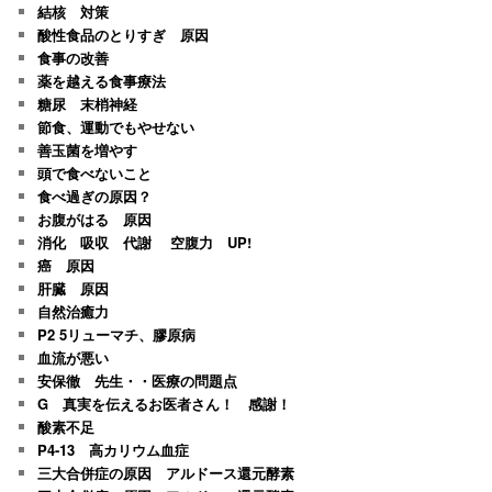
結核 対策
酸性食品のとりすぎ 原因
食事の改善
薬を越える食事療法
糖尿 末梢神経
節食、運動でもやせない
善玉菌を増やす
頭で食べないこと
食べ過ぎの原因？
お腹がはる 原因
消化 吸収 代謝 空腹力 UP!
癌 原因
肝臓 原因
自然治癒力
P2 5リューマチ、膠原病
血流が悪い
安保徹 先生・・医療の問題点
G 真実を伝えるお医者さん！ 感謝！
酸素不足
P4-13 高カリウム血症
三大合併症の原因 アルドース還元酵素