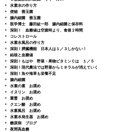
水素水の作り方
便秘 善玉菌
腸内細菌 善玉菌
医学博士 藤田紘一郎 腸内細菌と保存料
深刻！ 血糖値は空腹時より、食後２時間
コレストロール
水素水風呂の作り方
深刻！膵臓機能 日本人は１／３しかない！
結核と血糖値
深刻！もはや 野菜・果物ビタミンＣは １／５
深刻！現代農法では野菜からミネラルが消えていく
深刻！魚や海草も栄養不足
腸内細菌
水素の素 お奨め
イヌリン お奨め
重曹 お奨め
クエン酸 お奨め
水素風呂 お奨め
水素水発生器 お奨め
糖尿病 ブログ
夜間高血糖