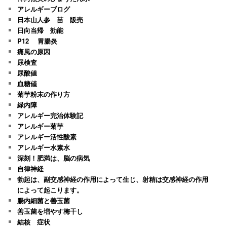
アレルギーブログ
日本山人参 苗 販売
日向当帰 効能
P12 胃腸炎
痛風の原因
尿検査
尿酸値
血糖値
菊芋粉末の作り方
緑内障
アレルギー完治体験記
アレルギー菊芋
アレルギー活性酸素
アレルギー水素水
深刻！肥満は、脳の病気
自律神経
勃起は、副交感神経の作用によって生じ、射精は交感神経の作用
によって起こります。
腸内細菌と善玉菌
善玉菌を増やす梅干し
結核 症状