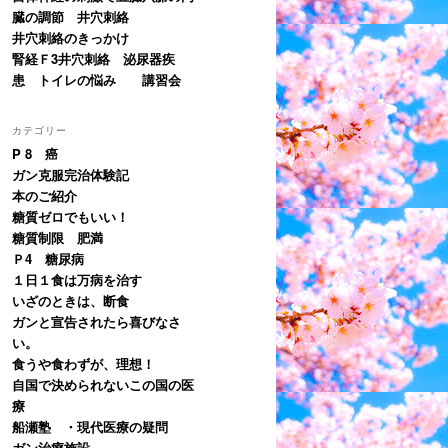
臓の調節 井穴刺絡
井穴刺絡のきっかけ
腎経Ｆ3井穴刺絡 泌尿器疾
患 トイレの悩み 講習会
カテゴリー
P 8 癌
ガン克服完治体験記
本のご紹介
糖質ゼロでもいい！
糖質制限 肥満
Ｐ4 糖尿病
１日１食は万病を治す
いざのときは、断食
ガンと宣告されたら喜びなさ
い。
食うや食わずが、理想！
自国で決められないこの国の医
療
船瀬塾 ・現代医療の疑問
ガン治療施設