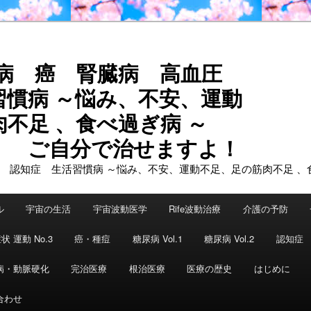
尿病 癌 腎臓病 高血圧
習慣病 ～悩み、不安、運動
不足 、食べ過ぎ病 ～
で治せますよ！
ル
宇宙の生活
宇宙波動医学
Rife波動治療
介護の予防
状 運動 No.3
癌・種痘
糖尿病 Vol.1
糖尿病 Vol.2
認知症
病・動脈硬化
完治医療
根治医療
医療の歴史
はじめに
合わせ