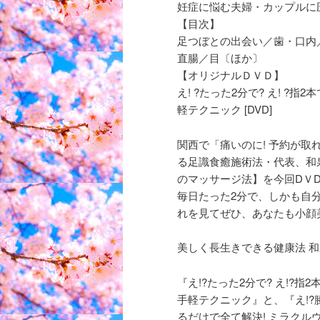
妊症に悩む夫婦・カップルに
【目次】
足つぼとの出会い／歯・口内
直腸／目〔ほか〕
【オリジナルＤＶＤ】
え! ?たった2分で? え! ?指
軽テクニック [DVD]
関西で「痛いのに! 予約が
る足識食癒施術法・代表、和
のマッサージ法】を今回DＶ
毎日たった2分で、しかも自
れを見てぜひ、あなたも小顔
美しく長生きできる健康法 和泉
『え!?たった2分で? え!?指
手軽テクニック』と、『え!?膝痛
るだけで全て解決! ミラクルウォ