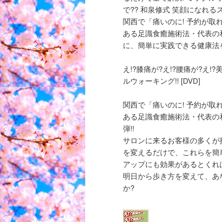
で?? 和泉修式 笑顔になれ
関西で「痛いのに! 予約が
ある足識食癒施術法・代表の
に、簡単に実践できる健康法
え!?膝痛が?え!?腰痛が?え!
ルウォーキング!! [DVD]
関西で「痛いのに! 予約が
ある足識食癒施術法・代表の
弾!!
サロンに来るお客様の多くが
を変えるだけで、これらを簡
アップにも効果があるとくれば
明日から歩き方を変えて、あ
か?