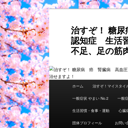
メ
サ
イ
ブ
ン
コ
治すぞ！ 糖
コ
ン
認知症 生活
ン
テ
テ
ン
不足、足の筋肉
ン
ツ
ご自分
ツ
へ
へ
移
移
動
動
メ
ホーム
治すぞ！マイスタイ
イ
ン
一般症状 やまい No.2
一般症
メ
ニ
生活習慣・食事・運動
心臓
ュ
団体プロフィール
お問い
ー