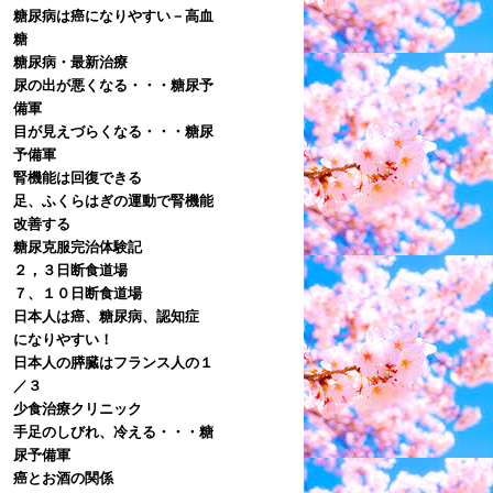
糖尿病は癌になりやすい－高血
糖
糖尿病・最新治療
尿の出が悪くなる・・・糖尿予
備軍
目が見えづらくなる・・・糖尿
予備軍
腎機能は回復できる
足、ふくらはぎの運動で腎機能
改善する
糖尿克服完治体験記
２，３日断食道場
７、１０日断食道場
日本人は癌、糖尿病、認知症
になりやすい！
日本人の膵臓はフランス人の１
／３
少食治療クリニック
手足のしびれ、冷える・・・糖
尿予備軍
癌とお酒の関係