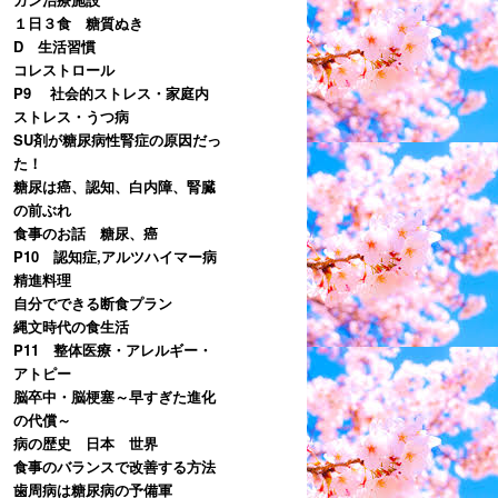
１日３食 糖質ぬき
D 生活習慣
コレストロール
P9 社会的ストレス・家庭内
ストレス・うつ病
SU剤が糖尿病性腎症の原因だっ
た！
糖尿は癌、認知、白内障、腎臓
の前ぶれ
食事のお話 糖尿、癌
P10 認知症,アルツハイマー病
精進料理
自分でできる断食プラン
縄文時代の食生活
P11 整体医療・アレルギー・
アトピー
脳卒中・脳梗塞～早すぎた進化
の代償～
病の歴史 日本 世界
食事のバランスで改善する方法
歯周病は糖尿病の予備軍