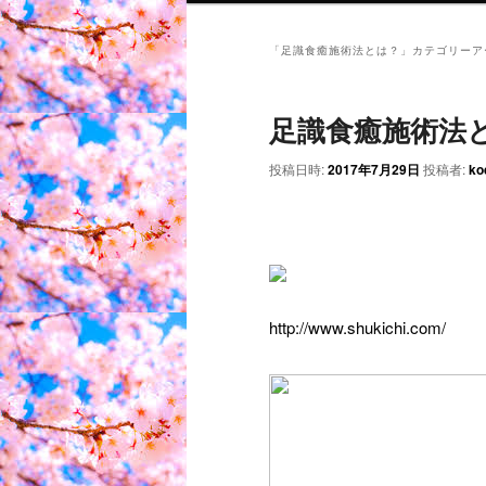
「
足識食癒施術法とは？
」カテゴリーア
足識食癒施術法
投稿日時:
2017年7月29日
投稿者:
ko
http://www.shukichi.com/