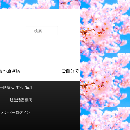
検
索
一般症状 生活 No.1
一般生活習慣病
メンバーログイン