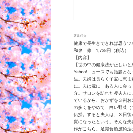
著書紹介
健康で長生きできれば思うツ
和泉 修 1,728円（税込）
【内容】
【世の中の健康法が正しいと
Yahoo!ニュースでも話題
生。夫婦は長らく子宝に恵ま
に。夫は嫁に「ある人に会っ
介。サロンを訪れた凌夫人に
ているから、おかずを３割お
の多くをやめて、白い野菜（
伝授。すると夫人は、３日後
質になったという。そんな夫
作がこちら。足識食癒施術法