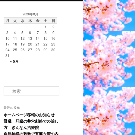
2026年8月
月
火
水
木
金
土
日
1
2
3
4
5
6
7
8
9
10
11
12
13
14
15
16
17
18
19
20
21
22
23
24
25
26
27
28
29
30
31
« 5月
検
索
最近の投稿
ホームページ移転のお知らせ
腎臓 肝臓の井穴刺絡での治し
方 ぎんなん治療院
自律神経の刺激で五臓六腑の内