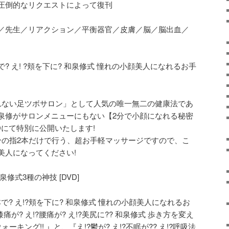
圧倒的なリクエストによって復刊
／先生／リアクション／平衡器官／皮膚／脳／脳出血／
2本で? え! ?頬を下に? 和泉修式 憧れの小顔美人になれるお手
取れない足ツボサロン」として人気の唯一無二の健康法であ
泉修がサロンメニューにもない【2分で小顔になれる秘密
Dにて特別に公開いたします!
分の指2本だけで行う、超お手軽マッサージですので、こ
美人になってください!
修式3種の神技 [DVD]
2本で? え!?頬を下に? 和泉修式 憧れの小顔美人になれるお
が? え!?腰痛が? え!?美尻に?? 和泉修式 歩き方を変え
ーキング!! 』と、『え!?鬱が? え!?不眠が?? え!?呼吸法