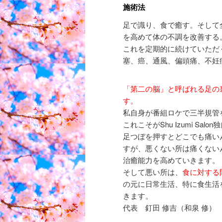
施術法
足で識り、食で癒す。そして
を高めて体の不調を改善する
これを定期的に続けていただ
塞、癌、通風、偏頭痛、不妊
「第二の脳」と呼ばれる足の
す。
私自身が番組ロケで三半規管
これこそがShu Izumi S
足つぼを押すとどこでも痛い
すが、悪くない所は痛くない
治癒能力を高めていきます。
そして悪い所は、
食に対する
の元に日常生活、特に食生活
きます。
代表 釘田 修吉（和泉 修）