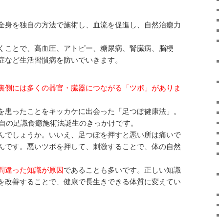
全身を独自の方法で施術し、血流を促進し、自然治癒力
。
くことで、高血圧、アトピー、糖尿病、腎臓病、脳梗
症など生活習慣病を防いでいきます。
裏側には多くの器官・臓器につながる「ツボ」がありま
を患ったことをキッカケに出会った「足つぼ健康法」。
alon独自の足識食癒施術法誕生のきっかけです。
んでしょうか。いいえ、足つぼを押すと悪い所は痛いで
んです。悪いツボを押して、刺激することで、体の自然
間違った知識が原因
であることも多いです。正しい知識
を改善することで、健康で長生きできる体質に変えてい