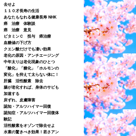
去せよ
１１０才長寿の生活
あなたもなれる健康長寿 NHK
癌 治療 体験談
癌 治療 意見
ビタミンＣ 投与 癌治療
血糖値の下げ方
クエン酸だけでも凄い効果
老化の原因・アンチエージング
中年太りは老化現象のひとつ
「酸化」「糖化」「ホルモンの
変化」を抑えて太らない体に！
肝臓 活性酸素 除去
腸が老化すれば、身体のサビも
加速する
床ずれ、皮膚障害
認知・アルツハイマー回復
認知症・アルツハイマー回復体
験記
活性酸素をオゾンで除去せよ
水素の驚きべき効果！若さアン