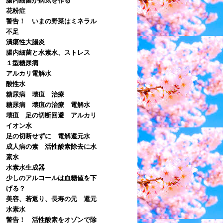
花粉症
警告！ いまの野菜はミネラル
不足
潰瘍性大腸炎
腸内細菌と水素水、ストレス
１型糖尿病
アルカリ電解水
酸性水
糖尿病 壊疽 治療
糖尿病 壊疽の治療 電解水
壊疽 足の切断回避 アルカリ
イオン水
足の切断せずに 電解還元水
成人病の素 活性酸素除去に水
素水
水素水生成器
少しのアルコールは血糖値を下
げる？
美容、若返り、長寿の元 還元
水素水
警告！ 活性酸素をオゾンで除