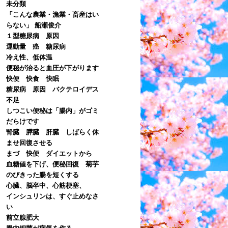
未分類
「こんな農業・漁業・畜産はい
らない」 船瀬俊介
１型糖尿病 原因
運動量 癌 糖尿病
冷え性、低体温
便秘が治ると血圧が下がります
快便 快食 快眠
糖尿病 原因 バクテロイデス
不足
しつこい便秘は「腸内」がゴミ
だらけです
腎臓 膵臓 肝臓 しばらく休
ませ回復させる
まづ 快便 ダイエットから
血糖値を下げ、便秘回復 菊芋
のびきった腸を短くする
心臓、脳卒中、心筋梗塞、
インシュリンは、すぐ止めなさ
い
前立腺肥大
腸内細菌が病気を作る