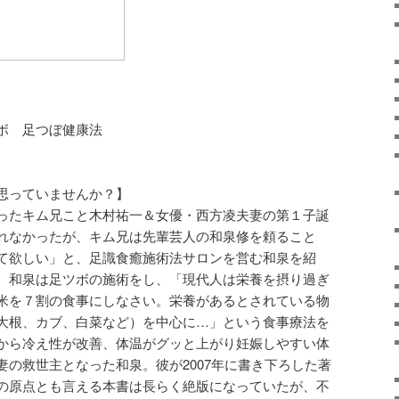
ボ 足つぼ健康法
思っていませんか？】
となったキム兄こと木村祐一＆女優・西方凌夫妻の第１子誕
れなかったが、キム兄は先輩芸人の和泉修を頼ること
て欲しい」と、足識食癒施術法サロンを営む和泉を紹
、和泉は足ツボの施術をし、「現代人は栄養を摂り過ぎ
米を７割の食事にしなさい。栄養があるとされている物
大根、カブ、白菜など）を中心に…」という食事療法を
から冷え性が改善、体温がグッと上がり妊娠しやすい体
妻の救世主となった和泉。彼が2007年に書き下ろした著
の原点とも言える本書は長らく絶版になっていたが、不