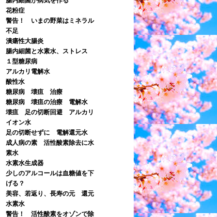
花粉症
警告！ いまの野菜はミネラル
不足
潰瘍性大腸炎
腸内細菌と水素水、ストレス
１型糖尿病
アルカリ電解水
酸性水
糖尿病 壊疽 治療
糖尿病 壊疽の治療 電解水
壊疽 足の切断回避 アルカリ
イオン水
足の切断せずに 電解還元水
成人病の素 活性酸素除去に水
素水
水素水生成器
少しのアルコールは血糖値を下
げる？
美容、若返り、長寿の元 還元
水素水
警告！ 活性酸素をオゾンで除