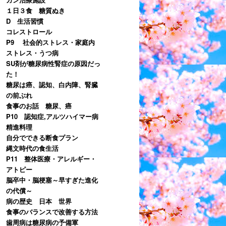
１日３食 糖質ぬき
D 生活習慣
コレストロール
P9 社会的ストレス・家庭内
ストレス・うつ病
SU剤が糖尿病性腎症の原因だっ
た！
糖尿は癌、認知、白内障、腎臓
の前ぶれ
食事のお話 糖尿、癌
P10 認知症,アルツハイマー病
精進料理
自分でできる断食プラン
縄文時代の食生活
P11 整体医療・アレルギー・
アトピー
脳卒中・脳梗塞～早すぎた進化
の代償～
病の歴史 日本 世界
食事のバランスで改善する方法
歯周病は糖尿病の予備軍