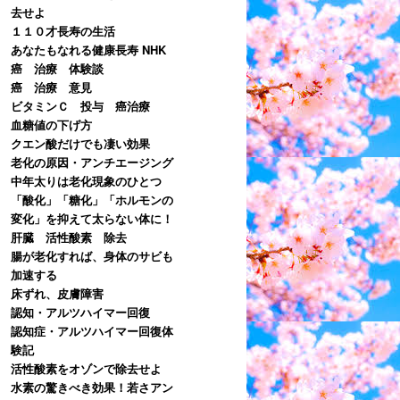
去せよ
１１０才長寿の生活
あなたもなれる健康長寿 NHK
癌 治療 体験談
癌 治療 意見
ビタミンＣ 投与 癌治療
血糖値の下げ方
クエン酸だけでも凄い効果
老化の原因・アンチエージング
中年太りは老化現象のひとつ
「酸化」「糖化」「ホルモンの
変化」を抑えて太らない体に！
肝臓 活性酸素 除去
腸が老化すれば、身体のサビも
加速する
床ずれ、皮膚障害
認知・アルツハイマー回復
認知症・アルツハイマー回復体
験記
活性酸素をオゾンで除去せよ
水素の驚きべき効果！若さアン