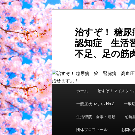
メ
サ
イ
ブ
ン
コ
治すぞ！ 糖
コ
ン
認知症 生活
ン
テ
テ
ン
不足、足の筋肉
ン
ツ
ご自分
ツ
へ
へ
移
移
動
動
メ
ホーム
治すぞ！マイスタイ
イ
ン
一般症状 やまい No.2
一般症
メ
ニ
生活習慣・食事・運動
心臓
ュ
団体プロフィール
お問い
ー