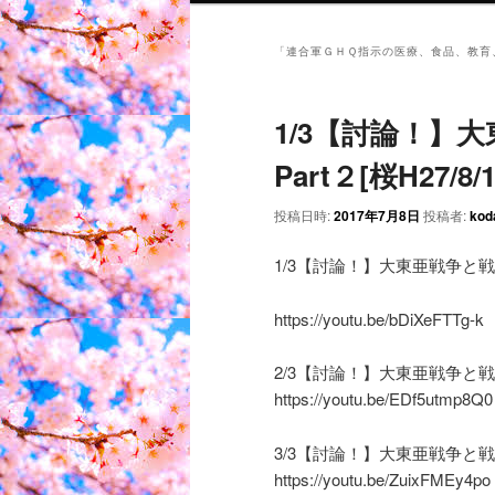
「
連合軍ＧＨＱ指示の医療、食品、教育
1/3【討論！】
Part２[桜H27/8/1
投稿日時:
2017年7月8日
投稿者:
kod
1/3【討論！】大東亜戦争と戦後７０
https://youtu.be/bDiXeFTTg-k
2/3【討論！】大東亜戦争と戦後７０
https://youtu.be/EDf5utmp8Q0
3/3【討論！】大東亜戦争と戦後７０
https://youtu.be/ZuixFMEy4po