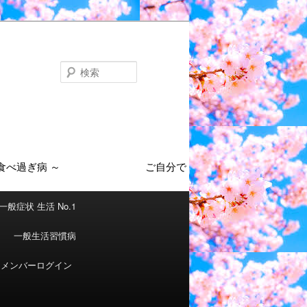
検
索
一般症状 生活 No.1
一般生活習慣病
メンバーログイン