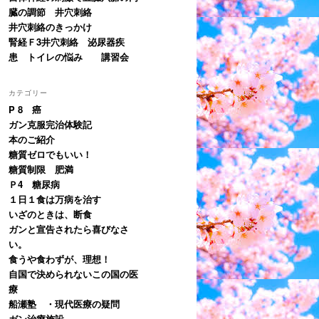
臓の調節 井穴刺絡
井穴刺絡のきっかけ
腎経Ｆ3井穴刺絡 泌尿器疾
患 トイレの悩み 講習会
カテゴリー
P 8 癌
ガン克服完治体験記
本のご紹介
糖質ゼロでもいい！
糖質制限 肥満
Ｐ4 糖尿病
１日１食は万病を治す
いざのときは、断食
ガンと宣告されたら喜びなさ
い。
食うや食わずが、理想！
自国で決められないこの国の医
療
船瀬塾 ・現代医療の疑問
ガン治療施設