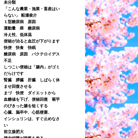
未分類
「こんな農業・漁業・畜産はい
らない」 船瀬俊介
１型糖尿病 原因
運動量 癌 糖尿病
冷え性、低体温
便秘が治ると血圧が下がります
快便 快食 快眠
糖尿病 原因 バクテロイデス
不足
しつこい便秘は「腸内」がゴミ
だらけです
腎臓 膵臓 肝臓 しばらく休
ませ回復させる
まづ 快便 ダイエットから
血糖値を下げ、便秘回復 菊芋
のびきった腸を短くする
心臓、脳卒中、心筋梗塞、
インシュリンは、すぐ止めなさ
い
前立腺肥大
腸内細菌が病気を作る