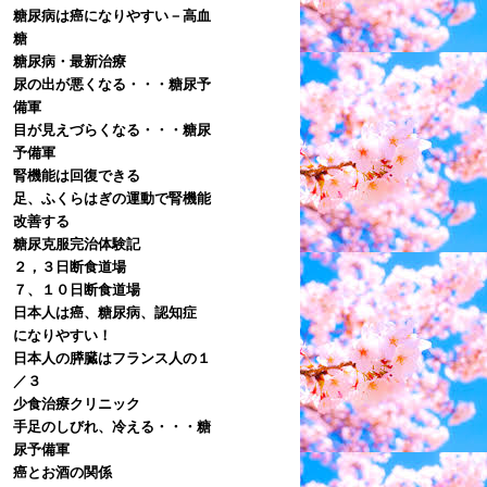
糖尿病は癌になりやすい－高血
糖
糖尿病・最新治療
尿の出が悪くなる・・・糖尿予
備軍
目が見えづらくなる・・・糖尿
予備軍
腎機能は回復できる
足、ふくらはぎの運動で腎機能
改善する
糖尿克服完治体験記
２，３日断食道場
７、１０日断食道場
日本人は癌、糖尿病、認知症
になりやすい！
日本人の膵臓はフランス人の１
／３
少食治療クリニック
手足のしびれ、冷える・・・糖
尿予備軍
癌とお酒の関係