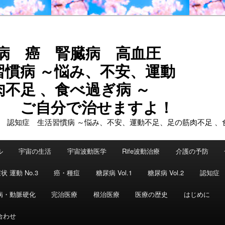
尿病 癌 腎臓病 高血圧
習慣病 ～悩み、不安、運動
不足 、食べ過ぎ病 ～
で治せますよ！
ル
宇宙の生活
宇宙波動医学
Rife波動治療
介護の予防
状 運動 No.3
癌・種痘
糖尿病 Vol.1
糖尿病 Vol.2
認知症
病・動脈硬化
完治医療
根治医療
医療の歴史
はじめに
合わせ