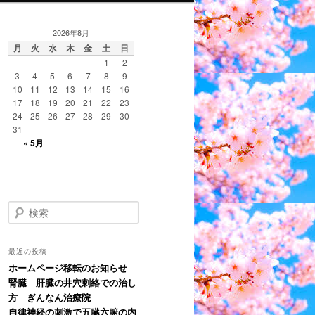
2026年8月
月
火
水
木
金
土
日
1
2
3
4
5
6
7
8
9
10
11
12
13
14
15
16
17
18
19
20
21
22
23
24
25
26
27
28
29
30
31
« 5月
検
索
最近の投稿
ホームページ移転のお知らせ
腎臓 肝臓の井穴刺絡での治し
方 ぎんなん治療院
自律神経の刺激で五臓六腑の内