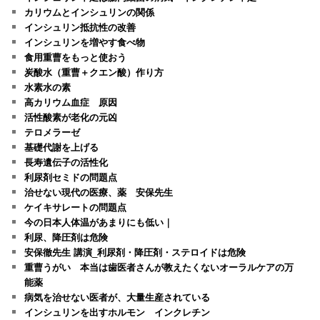
カリウムとインシュリンの関係
インシュリン抵抗性の改善
インシュリンを増やす食べ物
食用重曹をもっと使おう
炭酸水（重曹＋クエン酸）作り方
水素水の素
高カリウム血症 原因
活性酸素が老化の元凶
テロメラーゼ
基礎代謝を上げる
長寿遺伝子の活性化
利尿剤セミドの問題点
治せない現代の医療、薬 安保先生
ケイキサレートの問題点
今の日本人体温があまりにも低い｜
利尿、降圧剤は危険
安保徹先生 講演_利尿剤・降圧剤・ステロイドは危険
重曹うがい 本当は歯医者さんが教えたくないオーラルケアの万
能薬
病気を治せない医者が、大量生産されている
インシュリンを出すホルモン インクレチン