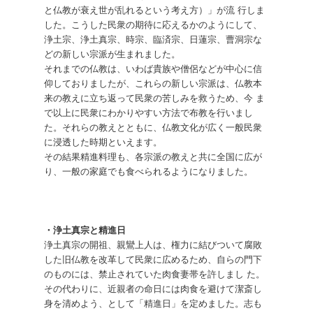
と仏教が衰え世が乱れるという考え方）」が流 行しま
した。こうした民衆の期待に応えるかのようにして、
浄土宗、浄土真宗、時宗、臨済宗、日蓮宗、曹洞宗な
どの新しい宗派が生まれました。
それまでの仏教は、いわば貴族や僧侶などが中心に信
仰しておりましたが、これらの新しい宗派は、仏教本
来の教えに立ち返って民衆の苦しみを救うため、今 ま
で以上に民衆にわかりやすい方法で布教を行いまし
た。それらの教えとともに、仏教文化が広く一般民衆
に浸透した時期といえます。
その結果精進料理も、各宗派の教えと共に全国に広が
り、一般の家庭でも食べられるようになりました。
・浄土真宗と精進日
浄土真宗の開祖、親鸞上人は、権力に結びついて腐敗
した旧仏教を改革して民衆に広めるため、自らの門下
のものには、禁止されていた肉食妻帯を許しまし た。
その代わりに、近親者の命日には肉食を避けて潔斎し
身を清めよう、として「精進日」を定めました。志も