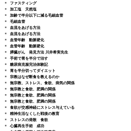
ファスティング
加工塩 天然塩
加齢で半分以下に減る毛細血管
毛細血管
血流をあげる方法
血流をあげる方法
血管年齢 動脈硬化
血管年齢 動脈硬化
膵臓がん 発見方法 川井希実先生
手術で胃を半分で治す
糖尿病克服完治体験記
胃を半分切ってダイエット
宗教はなぜ断食を教えるのか
無宗教、ストレス、食欲、病気の関係
無宗教と食欲、肥満の関係
無宗教と食欲、肥満の関係
無宗教と食欲、肥満の関係
食欲が交感神経にストレス与えている
精神生活なくした戦後の教育
ストレスの発散 食欲
心臓再生手術 成功