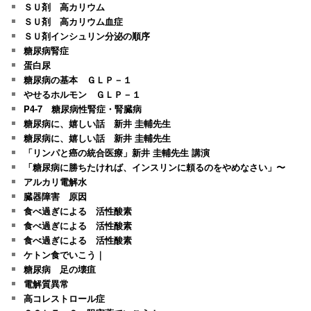
ＳＵ剤 高カリウム
ＳＵ剤 高カリウム血症
ＳＵ剤インシュリン分泌の順序
糖尿病腎症
蛋白尿
糖尿病の基本 ＧＬＰ－１
やせるホルモン ＧＬＰ－１
P4-7 糖尿病性腎症・腎臓病
糖尿病に、嬉しい話 新井 圭輔先生
糖尿病に、嬉しい話 新井 圭輔先生
「リンパと癌の統合医療」新井 圭輔先生 講演
「糖尿病に勝ちたければ、インスリンに頼るのをやめなさい」〜
アルカリ電解水
臓器障害 原因
食べ過ぎによる 活性酸素
食べ過ぎによる 活性酸素
食べ過ぎによる 活性酸素
ケトン食でいこう｜
糖尿病 足の壊疽
電解質異常
高コレストロール症