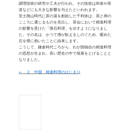
調理技術の研究や工夫が行われ、その技術は和食や茶
道などにも大きな影響を与えたといわれます。
安土桃山時代に茶の湯を創始した千利休は、茶と禅の
こころに通じるものを見出し、茶会において精進料理
の影響を受けた「懐石料理」を出すようになりまし
た。その名は、かつて僧が飢えをしのぐため、暖めた
石を懐に抱いたことに由来します。
こうして、鎌倉時代ころから、わが国独自の精進料理
の思想が生まれ、長い歴史の中で発展をとげることと
なりました。
← ２ 中国 精進料理のはじまり