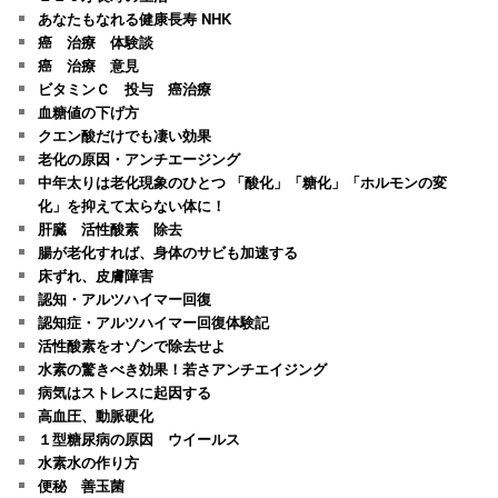
あなたもなれる健康長寿 NHK
癌 治療 体験談
癌 治療 意見
ビタミンＣ 投与 癌治療
血糖値の下げ方
クエン酸だけでも凄い効果
老化の原因・アンチエージング
中年太りは老化現象のひとつ 「酸化」「糖化」「ホルモンの変
化」を抑えて太らない体に！
肝臓 活性酸素 除去
腸が老化すれば、身体のサビも加速する
床ずれ、皮膚障害
認知・アルツハイマー回復
認知症・アルツハイマー回復体験記
活性酸素をオゾンで除去せよ
水素の驚きべき効果！若さアンチエイジング
病気はストレスに起因する
高血圧、動脈硬化
１型糖尿病の原因 ウイールス
水素水の作り方
便秘 善玉菌