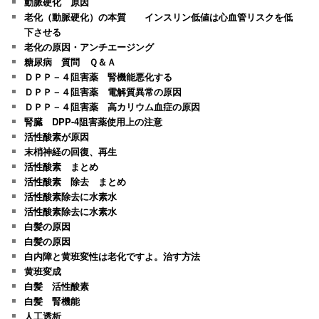
動脈硬化 原因
老化（動脈硬化）の本質 インスリン低値は心血管リスクを低
下させる
老化の原因・アンチエージング
糖尿病 質問 Ｑ＆Ａ
ＤＰＰ－４阻害薬 腎機能悪化する
ＤＰＰ－４阻害薬 電解質異常の原因
ＤＰＰ－４阻害薬 高カリウム血症の原因
腎臓 DPP-4阻害薬使用上の注意
活性酸素が原因
末梢神経の回復、再生
活性酸素 まとめ
活性酸素 除去 まとめ
活性酸素除去に水素水
活性酸素除去に水素水
白髪の原因
白髪の原因
白内障と黄班変性は老化ですよ。治す方法
黄班変成
白髪 活性酸素
白髪 腎機能
人工透析