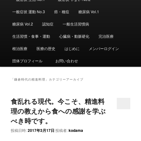
ュ
ー
一般症状 運動 No.3
癌・種痘
糖尿病 Vol.1
糖尿病 Vol.2
認知症
一般生活習慣病
生活習慣・食事・運動
心臓病・動脈硬化
完治医療
根治医療
医療の歴史
はじめに
メンバーログイン
団体プロフィール
お問い合わせ
「
鎌倉時代の精進料理
」カテゴリーアーカイブ
食乱れる現代。今こそ、精進料
理の教えから食への感謝を学ぶ
べき時です。
投稿日時:
2017年3月17日
投稿者:
kodama