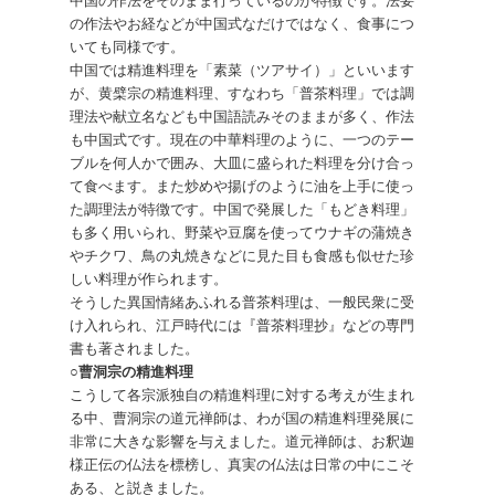
の作法やお経などが中国式なだけではなく、食事につ
いても同様です。
中国では精進料理を「素菜（ツアサイ）」といいます
が、黄檗宗の精進料理、すなわち「普茶料理」では調
理法や献立名なども中国語読みそのままが多く、作法
も中国式です。現在の中華料理のように、一つのテー
ブルを何人かで囲み、大皿に盛られた料理を分け合っ
て食べます。また炒めや揚げのように油を上手に使っ
た調理法が特徴です。中国で発展した「もどき料理」
も多く用いられ、野菜や豆腐を使ってウナギの蒲焼き
やチクワ、鳥の丸焼きなどに見た目も食感も似せた珍
しい料理が作られます。
そうした異国情緒あふれる普茶料理は、一般民衆に受
け入れられ、江戸時代には『普茶料理抄』などの専門
書も著されました。
○曹洞宗の精進料理
こうして各宗派独自の精進料理に対する考えが生まれ
る中、曹洞宗の道元禅師は、わが国の精進料理発展に
非常に大きな影響を与えました。道元禅師は、お釈迦
様正伝の仏法を標榜し、真実の仏法は日常の中にこそ
ある、と説きました。