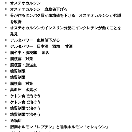
オステオカルシン
オステオカルシン 血糖値下げる
骨が作るタンパク質が血糖値を下げる オステオカルシンが代謝
を改善
オステオカルシンのインスリン分泌にインクレチンが働くことを
発見
デルタパワー 血糖値下がる
デルタパワー 日本酒 酒粕 甘酒
脳卒中・脳梗塞 原因
脳梗塞 対策
脳梗塞・脳溢血
糖質制限
糖質制限
脳梗塞 対策
高血圧 水素水
ケトン食で治そう
ケトン食で治そう
糖質制限で治そう
糖質制限で治そう
過眠症
肥満ホルモン「レプチン」と睡眠ホルモン「オレキシン」