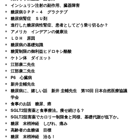
インシュリン注射の副作用、臓器障害
糖尿病ＤＰＰ－４ グラクテブ
糖尿病腎症 ＳＵ剤
進行した糖尿病性腎症、患者としてどう乗り切るか？
アメリカ インデアンの健康法
ＬＤＨ 原因
糖尿病の基礎知識
糖質制限の御利益ヒドロキシ酪酸
ケトン体 ダイエット
江部康二先生
江部康二先生
P6 心臓病
新井圭輔先生
糖尿病に、嬉しい話 新井 圭輔先生 第10回 日本自然医療協議
学会
食事のお話 糖尿、癌
SGLT2阻害薬と食事療法。痩せ続ける？
SGLT2阻害薬でカロリー制限食と同様、基礎代謝が低下か。
糖尿 末梢神経 しびれ、痛み
高齢者の血糖値 目標
糖尿 末梢神経 治る！