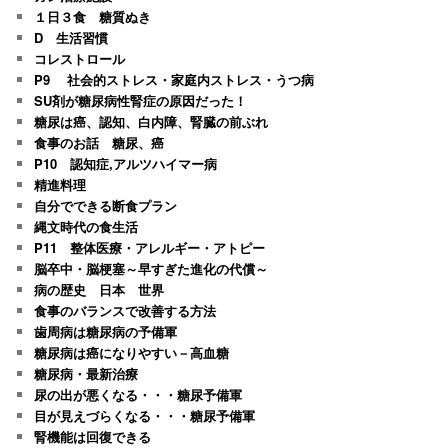
１日３食 糖質ぬき
D 生活習慣
コレストロール
P9 社会的ストレス・家庭内ストレス・うつ病
SU剤が糖尿病性腎症の原因だった！
糖尿は癌、認知、白内障、腎臓の前ぶれ
食事のお話 糖尿、癌
P10 認知症,アルツハイマー病
精進料理
自分でできる断食プラン
縄文時代の食生活
P11 整体医療・アレルギー・アトピー
脳卒中・脳梗塞～早すぎた進化の代償～
病の歴史 日本 世界
食事のバランスで改善する方法
歯周病は糖尿病の予備軍
糖尿病は癌になりやすい－高血糖
糖尿病・最新治療
尿の出が悪くなる・・・糖尿予備軍
目が見えづらくなる・・・糖尿予備軍
腎機能は回復できる