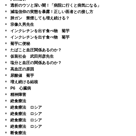
透析のウソと深い闇！「病院に行くと病気になる」
減塩信仰の実態を暴露！正しい医者との接し方
肺ガン 禁煙しても増え続ける？
宗像久男先生
インクレチンを出す食べ物 菊芋
インクレチンを出す食べ物 菊芋
菊芋に便秘
たばこと血圧関係あるのか？
仮装社会 武田邦彦先生
塩分と血圧の関係あるのか？
高血圧の原因
尿酸値 菊芋
増え続ける結核
P6 心臓病
精神障害
絶食療法
絶食療法 ロシア
絶食療法 ロシア
絶食療法 ロシア
絶食療法 ロシア
断食療法