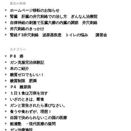
最近の投稿
ホームページ移転のお知らせ
腎臓 肝臓の井穴刺絡での治し方 ぎんなん治療院
自律神経の刺激で五臓六腑の内臓の調節 井穴刺絡
井穴刺絡のきっかけ
腎経Ｆ3井穴刺絡 泌尿器疾患 トイレの悩み 講習会
カテゴリー
P 8 癌
ガン克服完治体験記
本のご紹介
糖質ゼロでもいい！
糖質制限 肥満
Ｐ4 糖尿病
１日１食は万病を治す
いざのときは、断食
ガンと宣告されたら喜びなさい。
食うや食わずが、理想！
自国で決められないこの国の医療
船瀬塾 ・現代医療の疑問
ガン治療施設