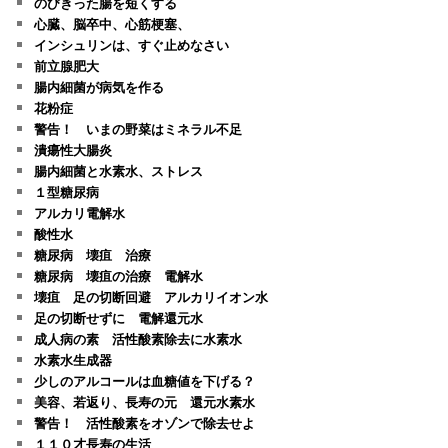
のびきった腸を短くする
心臓、脳卒中、心筋梗塞、
インシュリンは、すぐ止めなさい
前立腺肥大
腸内細菌が病気を作る
花粉症
警告！ いまの野菜はミネラル不足
潰瘍性大腸炎
腸内細菌と水素水、ストレス
１型糖尿病
アルカリ電解水
酸性水
糖尿病 壊疽 治療
糖尿病 壊疽の治療 電解水
壊疽 足の切断回避 アルカリイオン水
足の切断せずに 電解還元水
成人病の素 活性酸素除去に水素水
水素水生成器
少しのアルコールは血糖値を下げる？
美容、若返り、長寿の元 還元水素水
警告！ 活性酸素をオゾンで除去せよ
１１０才長寿の生活