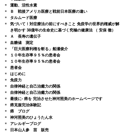
運動、活性水素
Ｂ 戦後アメリカ医療と戦前日本医療の違い
タルムード医療
気づいて！対症療法の前にすべきこと 免疫学の世界的権威が解
き明かす 38億年の生命史に基づく究極の健康法 （ 安保 徹）
Ａ 長寿の遺伝子
血糖値 測定
「巨大医療利権を斬る」船瀬俊介
１０年生存率９５％の患者会
１０年生存率９５％の患者会
患者会
はじめに
免疫力
自律神経と自己治癒力の関係
自律神経と自己治癒力の関係
最後に- 癌を 完治させた神河照美のホームページです
癌克服完治体験記
癌 ブログ
神河照美のひょうたん水
アレルギーブログ
日本山人参 苗 販売