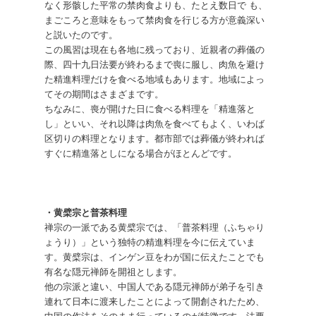
なく形骸した平常の禁肉食よりも、たとえ数日で も、
まごころと意味をもって禁肉食を行じる方が意義深い
と説いたのです。
この風習は現在も各地に残っており、近親者の葬儀の
際、四十九日法要が終わるまで喪に服し、肉魚を避け
た精進料理だけを食べる地域もあります。地域によっ
てその期間はさまざまです。
ちなみに、喪が開けた日に食べる料理を「精進落と
し」といい、それ以降は肉魚を食べてもよく、いわば
区切りの料理となります。都市部では葬儀が終われば
すぐに精進落としになる場合がほとんどです。
・黄檗宗と普茶料理
禅宗の一派である黄檗宗では、「普茶料理（ふちゃり
ょうり）」という独特の精進料理を今に伝えていま
す。黄檗宗は、インゲン豆をわが国に伝えたことでも
有名な隠元禅師を開祖とします。
他の宗派と違い、中国人である隠元禅師が弟子を引き
連れて日本に渡来したことによって開創されたため、
中国の作法をそのまま行っているのが特徴です。法要