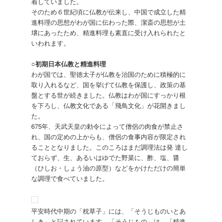
着していました。
そのため６世紀頃に仏教が伝来し、中国で成立した精
進料理の思想がわが国に伝わった際、潔斎の思想が土
壌にあったため、精進料理も素直に受け入れられたと
いわれます。
○初期日本仏教と精進料理
わが国では、聖徳太子が仏教を治国のために積極的に
取り入れるなど、国を挙げて仏教を保護し、政策の基
盤とする世が続きました。仏教はわが国にすっかり根
を下ろし、仏教文化である「飛鳥文化」が花開きまし
た。
675年、天武天皇の勅令によって僧侶の肉食が禁止さ
れ、国の定めの上からも、僧侶の食事内容が限定され
ることとなりました。このころはまだ調理法は発 達し
ておらず、生、あるいはゆでた野菜に、酢、塩、醤
（ひしお・しょう油の原型）などをかけただけの簡単
な調理で食べていました。
平安時代中期の「枕草子」には、「そうじものいとあ
しき」と記されています。「そうじもの」は、「精進