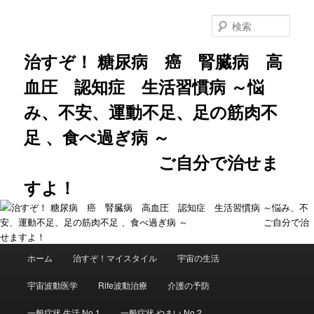
メ
サ
イ
ブ
検
ン
コ
索
コ
ン
治すぞ！ 糖尿病 癌 腎臓病 高
ン
テ
血圧 認知症 生活習慣病 ～悩
テ
ン
ン
ツ
み、不安、運動不足、足の筋肉不
ツ
へ
へ
移
足 、食べ過ぎ病 ～
移
動
動
ご自分で治せま
すよ！
メ
ホーム
治すぞ！マイスタイル
宇宙の生活
イ
ン
宇宙波動医学
Rife波動治療
介護の予防
メ
ニ
一般症状 生活 No.1
一般症状 やまい No.2