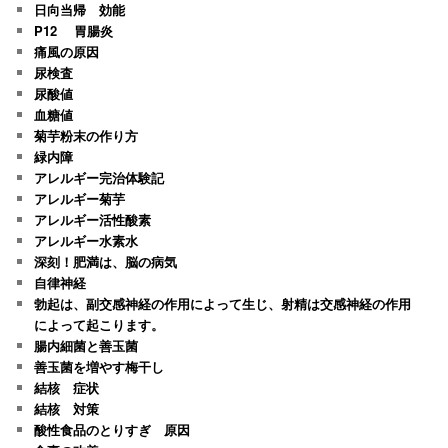
日向当帰 効能
P12 胃腸炎
痛風の原因
尿検査
尿酸値
血糖値
菊芋粉末の作り方
緑内障
アレルギー完治体験記
アレルギー菊芋
アレルギー活性酸素
アレルギー水素水
深刻！肥満は、脳の病気
自律神経
勃起は、副交感神経の作用によって生じ、射精は交感神経の作用
によって起こります。
腸内細菌と善玉菌
善玉菌を増やす梅干し
結核 症状
結核 対策
酸性食品のとりすぎ 原因