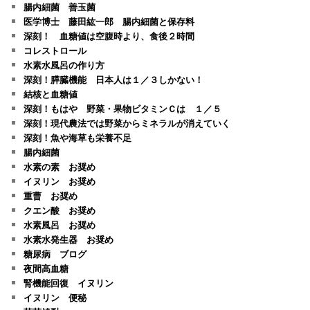
腸内細菌 善玉菌
医学博士 藤田紘一郎 腸内細菌と保存料
深刻！ 血糖値は空腹時より、食後２時間
コレストロール
水素水風呂の作り方
深刻！膵臓機能 日本人は１／３しかない！
結核と血糖値
深刻！もはや 野菜・果物ビタミンＣは １／５
深刻！現代農法では野菜からミネラルが消えていく
深刻！魚や海草も栄養不足
腸内細菌
水素の素 お奨め
イヌリン お奨め
重曹 お奨め
クエン酸 お奨め
水素風呂 お奨め
水素水発生器 お奨め
糖尿病 ブログ
夜間高血糖
腎機能回復 イヌリン
イヌリン 便秘