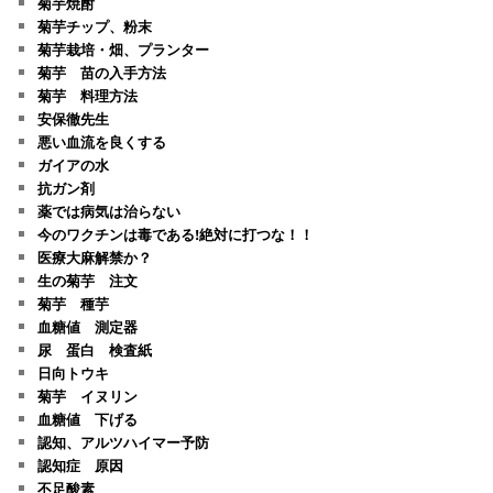
菊芋焼酎
菊芋チップ、粉末
菊芋栽培・畑、プランター
菊芋 苗の入手方法
菊芋 料理方法
安保徹先生
悪い血流を良くする
ガイアの水
抗ガン剤
薬では病気は治らない
今のワクチンは毒である!絶対に打つな！！
医療大麻解禁か？
生の菊芋 注文
菊芋 種芋
血糖値 測定器
尿 蛋白 検査紙
日向トウキ
菊芋 イヌリン
血糖値 下げる
認知、アルツハイマー予防
認知症 原因
不足酸素