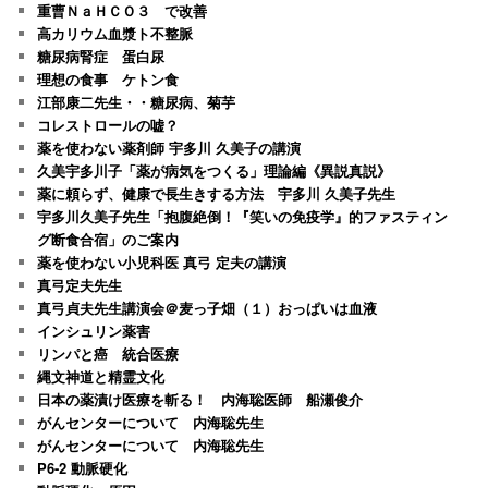
重曹ＮａＨＣＯ３ で改善
高カリウム血漿ト不整脈
糖尿病腎症 蛋白尿
理想の食事 ケトン食
江部康二先生・・糖尿病、菊芋
コレストロールの嘘？
薬を使わない薬剤師 宇多川 久美子の講演
久美宇多川子「薬が病気をつくる」理論編《異説真説》
薬に頼らず、健康で長生きする方法 宇多川 久美子先生
宇多川久美子先生「抱腹絶倒！『笑いの免疫学』的ファスティン
グ断食合宿」のご案内
薬を使わない小児科医 真弓 定夫の講演
真弓定夫先生
真弓貞夫先生講演会＠麦っ子畑（１）おっぱいは血液
インシュリン薬害
リンパと癌 統合医療
縄文神道と精霊文化
日本の薬漬け医療を斬る！ 内海聡医師 船瀬俊介
がんセンターについて 内海聡先生
がんセンターについて 内海聡先生
P6-2 動脈硬化