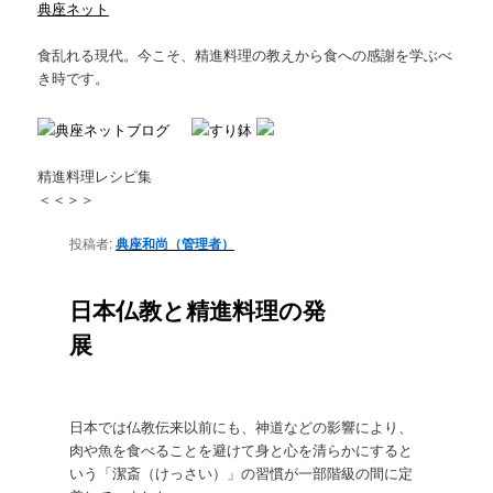
典座ネット
食乱れる現代。今こそ、精進料理の教えから食への感謝を学ぶべ
き時です。
精進料理レシピ集
＜＜
＞＞
投
投稿者:
典座和尚（管理者）
稿
日:
日本仏教と精進料理の発
展
日本では仏教伝来以前にも、神道などの影響により、
肉や魚を食べることを避けて身と心を清らかにすると
いう「潔斎（けっさい）」の習慣が一部階級の間に定