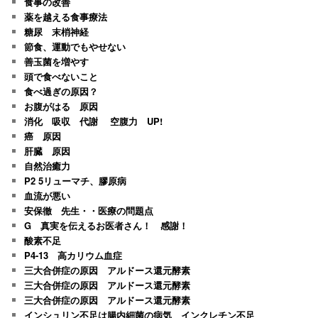
食事の改善
薬を越える食事療法
糖尿 末梢神経
節食、運動でもやせない
善玉菌を増やす
頭で食べないこと
食べ過ぎの原因？
お腹がはる 原因
消化 吸収 代謝 空腹力 UP!
癌 原因
肝臓 原因
自然治癒力
P2 5リューマチ、膠原病
血流が悪い
安保徹 先生・・医療の問題点
G 真実を伝えるお医者さん！ 感謝！
酸素不足
P4-13 高カリウム血症
三大合併症の原因 アルドース還元酵素
三大合併症の原因 アルドース還元酵素
三大合併症の原因 アルドース還元酵素
インシュリン不足は腸内細菌の病気 インクレチン不足