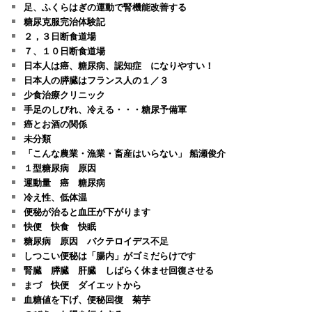
足、ふくらはぎの運動で腎機能改善する
糖尿克服完治体験記
２，３日断食道場
７、１０日断食道場
日本人は癌、糖尿病、認知症 になりやすい！
日本人の膵臓はフランス人の１／３
少食治療クリニック
手足のしびれ、冷える・・・糖尿予備軍
癌とお酒の関係
未分類
「こんな農業・漁業・畜産はいらない」 船瀬俊介
１型糖尿病 原因
運動量 癌 糖尿病
冷え性、低体温
便秘が治ると血圧が下がります
快便 快食 快眠
糖尿病 原因 バクテロイデス不足
しつこい便秘は「腸内」がゴミだらけです
腎臓 膵臓 肝臓 しばらく休ませ回復させる
まづ 快便 ダイエットから
血糖値を下げ、便秘回復 菊芋