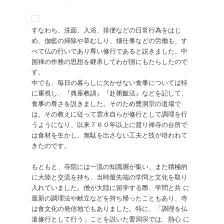
すなわち、洗面、入浴、排便などの日常行為をはじ
め、伽藍の掃除や草むしり、畑仕事などの労働も、す
べて仏の行いであり尊い修行であると説きました。中
国禅の作務の思想を継承してわが国にもたらしたので
す。
中でも、毎日の暮らしに欠かせない食事については特
に重視し、『典座教訓』『赴粥飯法』などを記して、
食事の尊さを説きました。そのため曹洞宗の道場で
は、その教えに従って雲水自らが修行として調理を行
うようになり、以来７６０年以上に渡り禅寺の台所で
は食材を生かし、無駄を出さない工夫と技が培われて
きたのです。
もともと、寺院には一流の知識層が集い、また積極的
に大陸と交流を持ち、当時最先端の学問と文化を取り
入れていました。僧が大陸に留学する際、学問と共 に
最新の調理法や献立などを持ち帰ったこともあり、寺
は食文化の発信地でもありました。特に、「調理を仏
道修行として行う」ことを説いた曹洞宗では、熱心 に