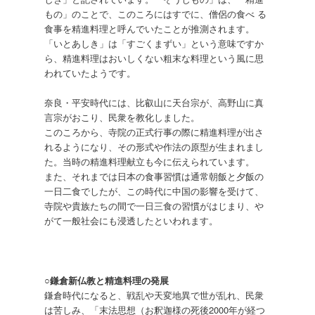
もの」のことで、このころにはすでに、僧侶の食べ る
食事を精進料理と呼んでいたことが推測されます。
「いとあしき」は「すごくまずい」という意味ですか
ら、精進料理はおいしくない粗末な料理という風に思
われていたようです。
奈良・平安時代には、比叡山に天台宗が、高野山に真
言宗がおこり、民衆を教化しました。
このころから、寺院の正式行事の際に精進料理が出さ
れるようになり、その形式や作法の原型が生まれまし
た。当時の精進料理献立も今に伝えられています。
また、それまでは日本の食事習慣は通常朝飯と夕飯の
一日二食でしたが、この時代に中国の影響を受けて、
寺院や貴族たちの間で一日三食の習慣がはじまり、や
がて一般社会にも浸透したといわれます。
○鎌倉新仏教と精進料理の発展
鎌倉時代になると、戦乱や天変地異で世が乱れ、民衆
は苦しみ、「末法思想（お釈迦様の死後2000年が経つ