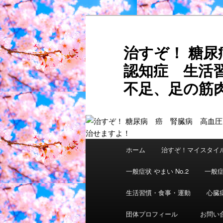
メ
サ
イ
ブ
ン
コ
治すぞ！ 糖
コ
ン
認知症 生活
ン
テ
テ
ン
不足、足の筋肉
ン
ツ
ご自分
ツ
へ
へ
移
移
動
動
メ
ホーム
治すぞ！マイスタイ
イ
ン
一般症状 やまい No.2
一般症
メ
ニ
生活習慣・食事・運動
心臓
ュ
団体プロフィール
お問い
ー