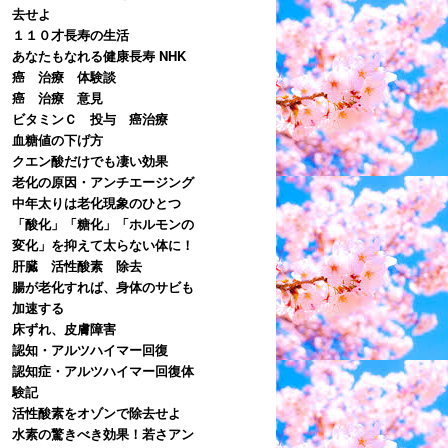
去せよ
１１０才長寿の生活
あなたもなれる健康長寿 NHK
癌 治療 体験談
癌 治療 意見
ビタミンＣ 投与 癌治療
血糖値の下げ方
クエン酸だけでも凄い効果
老化の原因・アンチエージング
中年太りは老化現象のひとつ
「酸化」「糖化」「ホルモンの
変化」を抑えて太らない体に！
肝臓 活性酸素 除去
腸が老化すれば、身体のサビも
加速する
床ずれ、皮膚障害
認知・アルツハイマー回復
認知症・アルツハイマー回復体
験記
活性酸素をオゾンで除去せよ
水素の驚きべき効果！若さアン