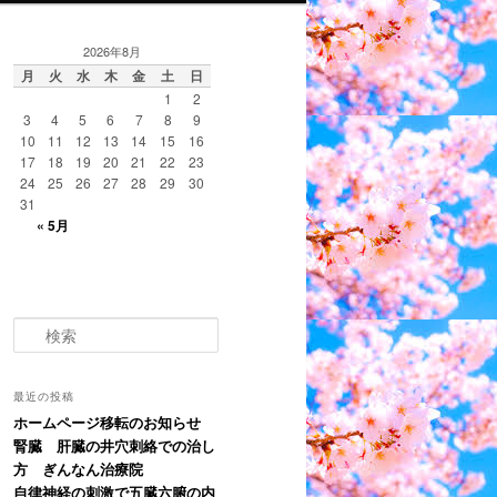
2026年8月
月
火
水
木
金
土
日
1
2
3
4
5
6
7
8
9
10
11
12
13
14
15
16
17
18
19
20
21
22
23
24
25
26
27
28
29
30
31
« 5月
検
索
最近の投稿
ホームページ移転のお知らせ
腎臓 肝臓の井穴刺絡での治し
方 ぎんなん治療院
自律神経の刺激で五臓六腑の内