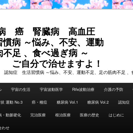
尿病 癌 腎臓病 高血圧
習慣病 ～悩み、不安、運動
不足 、食べ過ぎ病 ～
で治せますよ！
ル
宇宙の生活
宇宙波動医学
Rife波動治療
介護の予防
状 運動 No.3
癌・種痘
糖尿病 Vol.1
糖尿病 Vol.2
認知症
病・動脈硬化
完治医療
根治医療
医療の歴史
はじめに
合わせ