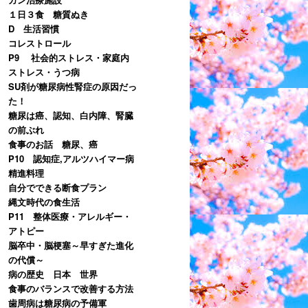
１日３食 糖質ぬき
D 生活習慣
コレストロール
P9 社会的ストレス・家庭内
ストレス・うつ病
SU剤が糖尿病性腎症の原因だっ
た！
糖尿は癌、認知、白内障、腎臓
の前ぶれ
食事のお話 糖尿、癌
P10 認知症,アルツハイマー病
精進料理
自分でできる断食プラン
縄文時代の食生活
P11 整体医療・アレルギー・
アトピー
脳卒中・脳梗塞～早すぎた進化
の代償～
病の歴史 日本 世界
食事のバランスで改善する方法
歯周病は糖尿病の予備軍