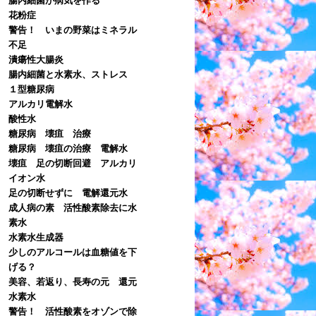
花粉症
警告！ いまの野菜はミネラル
不足
潰瘍性大腸炎
腸内細菌と水素水、ストレス
１型糖尿病
アルカリ電解水
酸性水
糖尿病 壊疽 治療
糖尿病 壊疽の治療 電解水
壊疽 足の切断回避 アルカリ
イオン水
足の切断せずに 電解還元水
成人病の素 活性酸素除去に水
素水
水素水生成器
少しのアルコールは血糖値を下
げる？
美容、若返り、長寿の元 還元
水素水
警告！ 活性酸素をオゾンで除