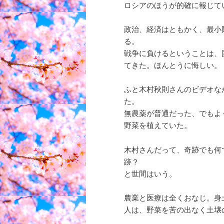
ロシアのほうが的確に報じて
政治、経済はともかく、最小
る。
戦争に負けるということは、
てきた。ほんとうに悔しい。
ふと木村秋則さんのビデオな
た。
無農薬が普通だった、でもよ
野菜を植えていた。
木村さんだって、奇跡でも何
跡？
と世間はいう。
農業と医療は全くおなじ。身
人は、野菜を苦の出なく土壌