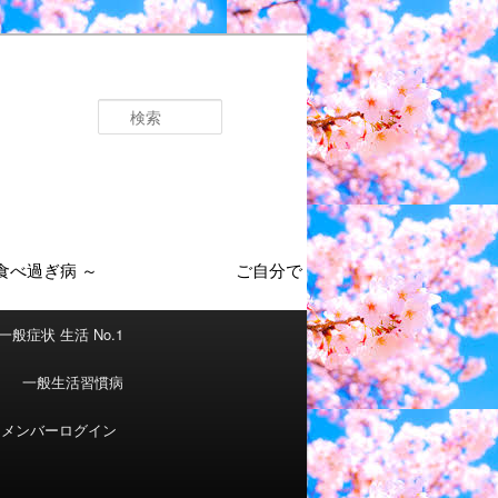
検
索
一般症状 生活 No.1
一般生活習慣病
メンバーログイン