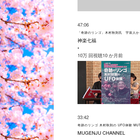
47:06
「奇跡のリンゴ」木村秋則氏 宇宙人か
神楽七福
•
10万 回視聴
10 か月前
33:42
奇跡のリンゴ 木村秋則の UFO体験 MUT
MUGENJU CHANNEL