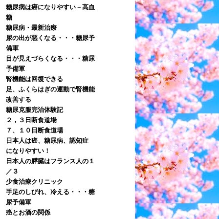
糖尿病は癌になりやすい－高血
糖
糖尿病・最新治療
尿の出が悪くなる・・・糖尿予
備軍
目が見えづらくなる・・・糖尿
予備軍
腎機能は回復できる
足、ふくらはぎの運動で腎機能
改善する
糖尿克服完治体験記
２，３日断食道場
７、１０日断食道場
日本人は癌、糖尿病、認知症
になりやすい！
日本人の膵臓はフランス人の１
／３
少食治療クリニック
手足のしびれ、冷える・・・糖
尿予備軍
癌とお酒の関係