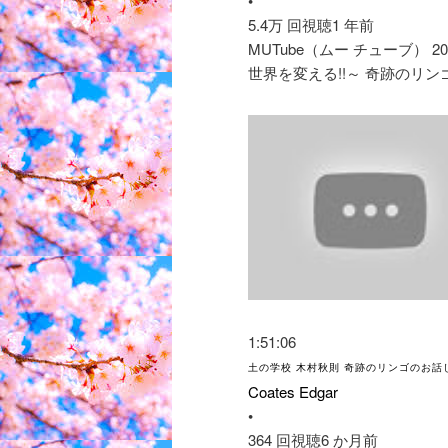
•
5.4万 回視聴
1 年前
MUTube（ムー チューブ） 2
世界を変える!!～ 奇跡のリン
1:51:06
土の学校 木村秋則 奇跡のリンゴのお話
Coates Edgar
•
364 回視聴
6 か月前