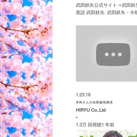
武田鉄矢公式サイト⇒武田鉄矢
英語 武田鉄矢. 武田鉄矢・今
1:23:18
木村さんの自然栽培講演
HIRYU Co.,Ltd
•
1.3万 回視聴
1 年前