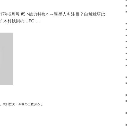
017年6月号 #5 ○総力特集○ ～異星人も注目!? 自然栽培は
ゴ
木村秋則
の UFO …
し 武田鉄矢・今朝の三枚おろし