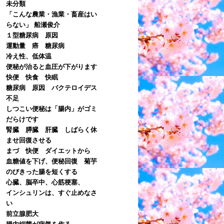
未分類
「こんな農業・漁業・畜産はい
らない」 船瀬俊介
１型糖尿病 原因
運動量 癌 糖尿病
冷え性、低体温
便秘が治ると血圧が下がります
快便 快食 快眠
糖尿病 原因 バクテロイデス
不足
しつこい便秘は「腸内」がゴミ
だらけです
腎臓 膵臓 肝臓 しばらく休
ませ回復させる
まづ 快便 ダイエットから
血糖値を下げ、便秘回復 菊芋
のびきった腸を短くする
心臓、脳卒中、心筋梗塞、
インシュリンは、すぐ止めなさ
い
前立腺肥大
腸内細菌が病気を作る