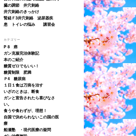
臓の調節 井穴刺絡
井穴刺絡のきっかけ
腎経Ｆ3井穴刺絡 泌尿器疾
患 トイレの悩み 講習会
カテゴリー
P 8 癌
ガン克服完治体験記
本のご紹介
糖質ゼロでもいい！
糖質制限 肥満
Ｐ4 糖尿病
１日１食は万病を治す
いざのときは、断食
ガンと宣告されたら喜びなさ
い。
食うや食わずが、理想！
自国で決められないこの国の医
療
船瀬塾 ・現代医療の疑問
ガン治療施設