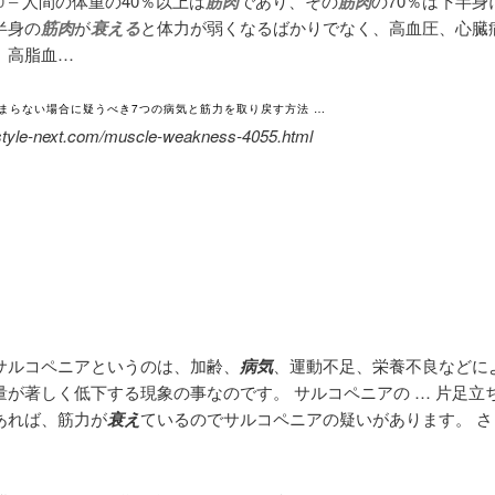
0 –
人間の体重の40％以上は
筋肉
であり、その
筋肉
の70％は下半身
半身の
筋肉
が
衰える
と体力が弱くなるばかりでなく、高血圧、心臓
、高脂血…
まらない場合に疑うべき7つの病気と筋力を取り戻す方法 …
festyle-next.com/muscle-weakness-4055.html
サルコペニアというのは、加齢、
病気
、運動不足、栄養不良などに
量が著しく低下する現象の事なのです。 サルコペニアの … 片足立
あれば、筋力が
衰え
ているのでサルコペニアの疑いがあります。 さ