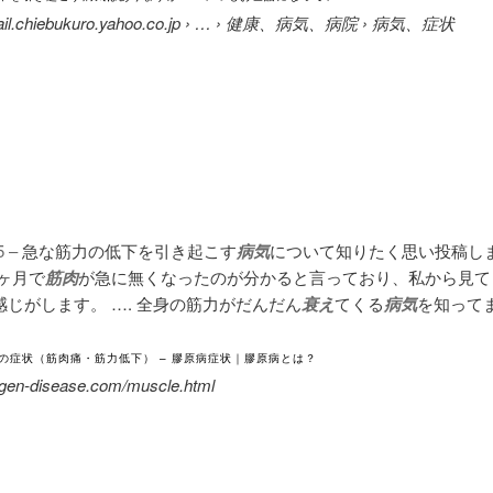
detail.chiebukuro.yahoo.co.jp › … › 健康、病気、病院 › 病気、症状
5 –
急な筋力の低下を引き起こす
病気
について知りたく思い投稿し
ヶ月で
筋肉
が急に無くなったのが分かると言っており、私から見て
感じがします。 …. 全身の筋力がだんだん
衰え
てくる
病気
を知って
の症状（筋肉痛・筋力低下） – 膠原病症状｜膠原病とは？
gen-disease.com/muscle.html