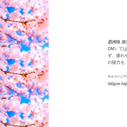
筋肉
痛 
DM）で
ず、
疲れ
の脱力を、
サルコペニア
fatigue.ha