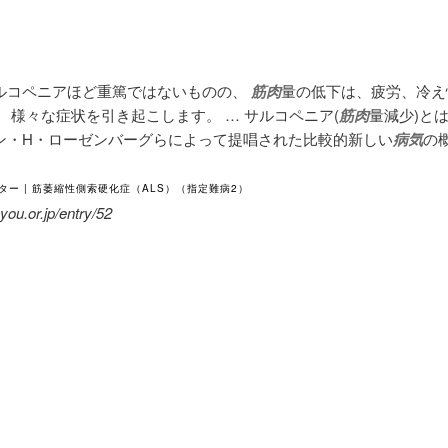
ルコペニアほど重篤ではないものの、
筋肉
量の低下は、疲労、冷え
 様々な症状を引き起こします。 … サルコペニア(
筋肉
量減少)とは
ン・H・ローゼンバーグらによって提唱された比較的新しい
病気
の
ター | 筋萎縮性側索硬化症（ALS）（指定難病2）
ou.or.jp/entry/52