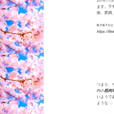
2014/11/3
ます。下
病、肥満
筋力低下が止
https://li
つまり、
内の
筋肉
いようで
ような …