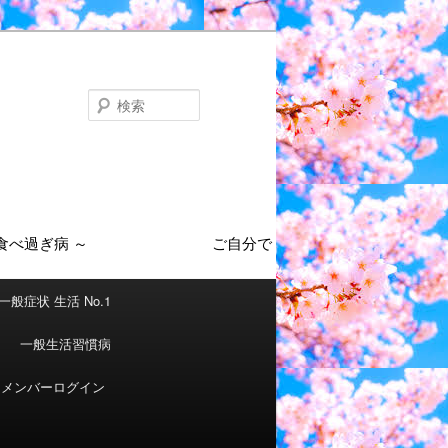
検
索
一般症状 生活 No.1
一般生活習慣病
メンバーログイン