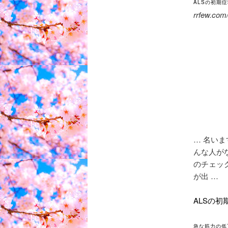
ALSの初期
rrfew.com
… 名い
んな人がな
のチェック
が出 …
ALSの初
急な筋力の低