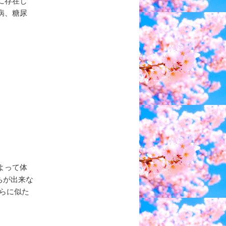
に存在し
病、糖尿
よって体
ちが出来な
らに似た