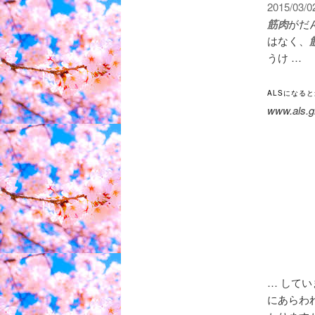
2015/03/0
筋肉
がだ
はなく、
うけ …
ALSになると最
www.als
… して
にあらわ