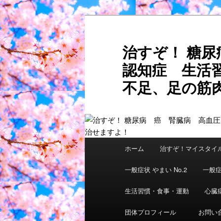
メ
イ
ン
治すぞ！ 糖
コ
認知症 生活
ン
テ
不足、足の筋肉
ン
ご自分
ツ
へ
移
動
メ
ホーム
治すぞ！マイスタイ
イ
ン
一般症状 やまい No.2
一般症
メ
ニ
生活習慣・食事・運動
心臓
ュ
団体プロフィール
お問い
ー