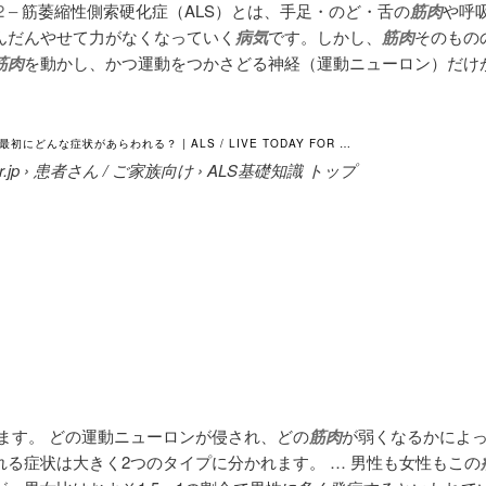
2 –
筋萎縮性側索硬化症（ALS）とは、手足・のど・舌の
筋肉
や呼
んだんやせて力がなくなっていく
病気
です。しかし、
筋肉
そのもの
筋肉
を動かし、かつ運動をつかさどる神経（運動ニューロン）だけ
初にどんな症状があらわれる？ | ALS / LIVE TODAY FOR …
.gr.jp › 患者さん / ご家族向け › ALS基礎知識 トップ
います。 どの運動ニューロンが侵され、どの
筋肉
が弱くなるかによっ
れる症状は大きく2つのタイプに分かれます。 … 男性も女性もこの