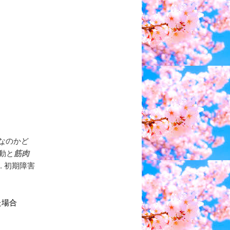
なのかど
動と
筋肉
. 初期障害
た場合