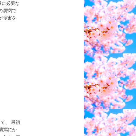
吸に必要な
の
病気
で
が障害を
て、 最初
病気
にか