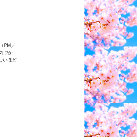
（PM／
気づか
ないほど