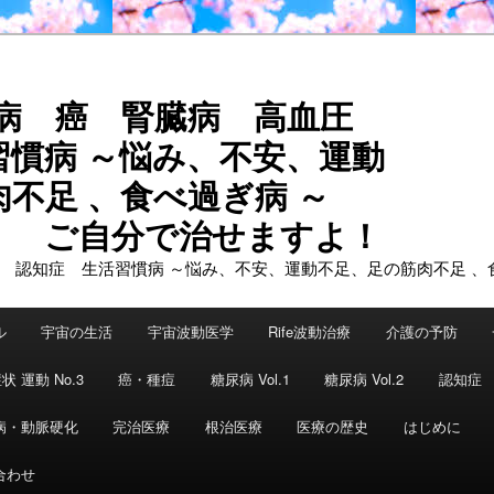
尿病 癌 腎臓病 高血圧
習慣病 ～悩み、不安、運動
不足 、食べ過ぎ病 ～
で治せますよ！
ル
宇宙の生活
宇宙波動医学
Rife波動治療
介護の予防
状 運動 No.3
癌・種痘
糖尿病 Vol.1
糖尿病 Vol.2
認知症
病・動脈硬化
完治医療
根治医療
医療の歴史
はじめに
合わせ