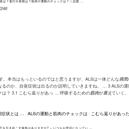
症状は？進行や原因は？筋肉や運動のチェックは？ | 話題 …
/246
ます。本当はもっといるのではと思うますが、ALSは一体どんな
病気
るのか、自覚症状は出るのか説明していきますね。 … 3 ALSの運
は？ 3.1 こむら返りがあっ … 呼吸するための
筋肉
が
衰え
ていく、
期症状とは …
· ‎
ALSの運動と筋肉のチェックは
· ‎
こむら返りがあっ
下を引き起こす病気はありますか? – いつもお世話になってい …