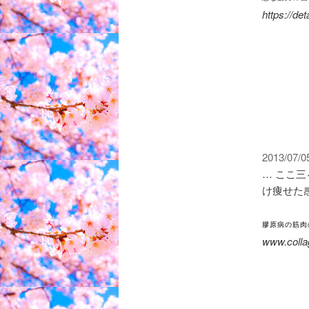
https://
2013/07/0
… ここ三
け痩せた
膠原病の筋肉
www.colla