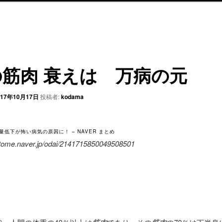
の筋肉 衰えは 万病の元
017年10月17日
投稿者:
kodama
低下が怖い病気の原因に！ – NAVER まとめ
atome.naver.jp/odai/2141715850049508501