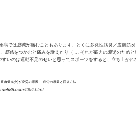
膠原病では
筋肉
が痛むこともあります。とくに多発性筋炎／皮膚筋炎
は、
筋肉
をつかむと痛みを訴えたり（ … それが筋力の
衰え
のためと
やすいのは運動不足のせいと思ってスポーツをすると、立ち上がれ
 …
(筋肉量減少)が疲労の原因 – 疲労の原因と回復方法
jime888.com/f054.html