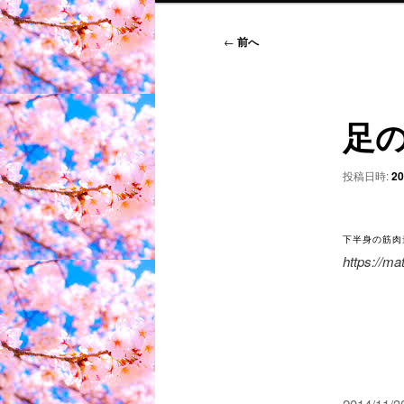
投
←
前へ
稿
ナ
ビ
足
ゲ
ー
シ
投稿日時:
2
ョ
ン
下半身の筋肉量
https://m