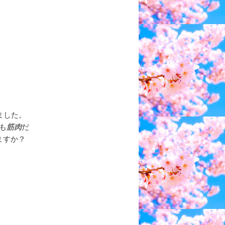
ました。
も
筋肉
だ
ますか？