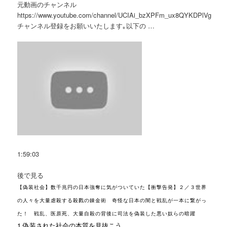
元動画のチャンネル
https://www.youtube.com/channel/UCIAi_bzXPFm_ux8QYKDPlVg
チャンネル登録をお願いいたします｡以下の …
1:59:03
後で見る
【偽装社会】数千兆円の日本強奪に気がついていた【衝撃告発】２／３世界
の人々を大量虐殺する殺戮の錬金術 奇怪な日本の闇と戦乱が一本に繋がっ
た！ 戦乱、医原死、大量自殺の背後に司法を偽装した悪い奴らの暗躍
1 偽装された社会の本質を見抜こう