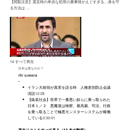
【閲覧注意】震災時の卑劣な犯罪の裏事情がえぐすぎる…身を守
る方法は …
14
すべて再生
日本は悪なのか？
riki suwana
•
イラン大統領が真実を語る時 人種差別防止会議
演説
12:28
【偽装社会】世界で一番悪い奴らに乗っ取られた
日本１／２ 悪魔達は検察、最高裁、司法、行政
を乗っ取ることで極悪モンスターシステムが稼働
している
3:30:01
再生リストをすべて見る（14 本の動画）