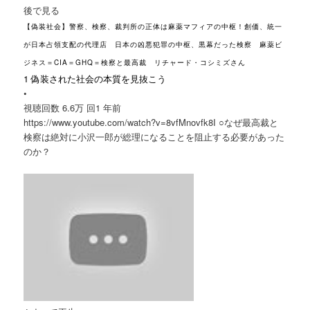
後で見る
【偽装社会】警察、検察、裁判所の正体は麻薬マフィアの中枢！創価、統一
が日本占領支配の代理店 日本の凶悪犯罪の中枢、黒幕だった検察 麻薬ビ
ジネス＝CIA＝GHQ＝検察と最高裁 リチャード・コシミズさん
1 偽装された社会の本質を見抜こう
•
視聴回数 6.6万 回
1 年前
https://www.youtube.com/watch?v=8vfMnovfk8I ○なぜ最高裁と
検察は絶対に小沢一郎が総理になることを阻止する必要があった
のか？