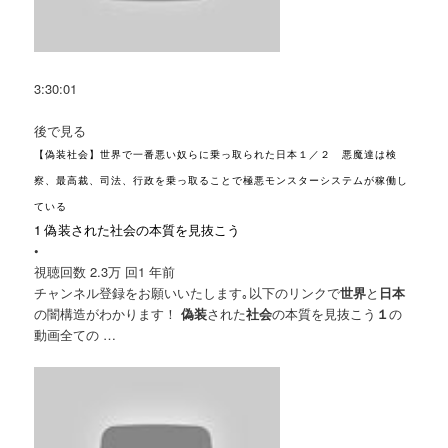
3:30:01
後で見る
【偽装社会】世界で一番悪い奴らに乗っ取られた日本１／２ 悪魔達は検
察、最高裁、司法、行政を乗っ取ることで極悪モンスターシステムが稼働し
ている
1 偽装された社会の本質を見抜こう
•
視聴回数 2.3万 回
1 年前
チャンネル登録をお願いいたします｡以下のリンクで
世界
と
日本
の闇構造がわかります！
偽装
された
社会
の本質を見抜こう
１
の
動画全ての …