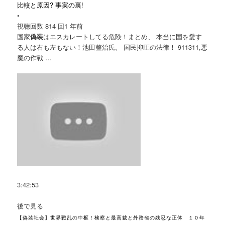
比較と原因? 事実の裏!
•
視聴回数 814 回
1 年前
国家
偽装
はエスカレートしてる危険！まとめ、 本当に国を愛す
る人は右も左もない！池田整治氏。 国民抑圧の法律！ 911311,悪
魔の作戦 …
3:42:53
後で見る
【偽装社会】世界戦乱の中枢！検察と最高裁と外務省の残忍な正体 １０年