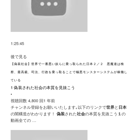
1:25:45
後で見る
【偽装社会】世界で一番悪い奴らに乗っ取られた日本２／２ 悪魔達は検
察、最高裁、司法、行政を乗っ取ることで極悪モンスターシステムが稼働し
ている
1 偽装された社会の本質を見抜こう
•
視聴回数 4,800 回
1 年前
チャンネル登録をお願いいたします｡以下のリンクで
世界
と
日本
の闇構造がわかります！
偽装
された
社会
の本質を見抜こう
１
の
動画全ての …