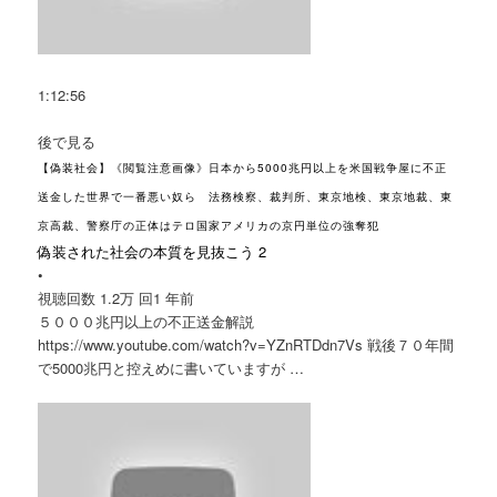
1:12:56
後で見る
【偽装社会】《閲覧注意画像》日本から5000兆円以上を米国戦争屋に不正
送金した世界で一番悪い奴ら 法務検察、裁判所、東京地検、東京地裁、東
京高裁、警察庁の正体はテロ国家アメリカの京円単位の強奪犯
偽装された社会の本質を見抜こう 2
•
視聴回数 1.2万 回
1 年前
５０００兆円以上の不正送金解説
https://www.youtube.com/watch?v=YZnRTDdn7Vs 戦後７０年間
で5000兆円と控えめに書いていますが …