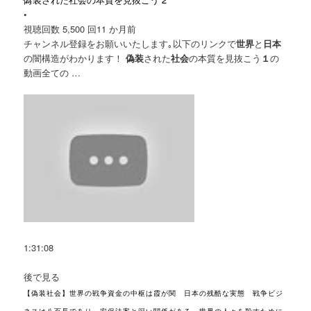
•
視聴回数 5,500 回
11 か月前
チャンネル登録をお願いいたします｡以下のリンクで
世界
と
日本
の闇構造がわかります！
偽装
された
社会
の本質を見抜こう
１
の
動画全ての …
1:31:08
後で見る
【偽装社会】世界の戦争資金の中枢は霞が関 日本の残酷な実態 戦争ビジ