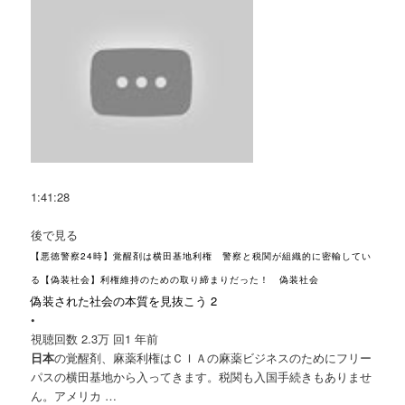
1:41:28
後で見る
【悪徳警察24時】覚醒剤は横田基地利権 警察と税関が組織的に密輸してい
る【偽装社会】利権維持のための取り締まりだった！ 偽装社会
偽装された社会の本質を見抜こう 2
•
視聴回数 2.3万 回
1 年前
日本
の覚醒剤、麻薬利権はＣＩＡの麻薬ビジネスのためにフリー
パスの横田基地から入ってきます。税関も入国手続きもありませ
ん。アメリカ …