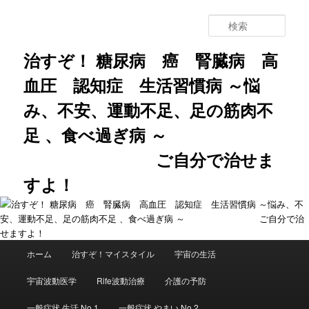
メ
イ
検
ン
索
コ
治すぞ！ 糖尿病 癌 腎臓病 高
ン
血圧 認知症 生活習慣病 ～悩
テ
ン
み、不安、運動不足、足の筋肉不
ツ
へ
足 、食べ過ぎ病 ～
移
動
ご自分で治せま
すよ！
メ
ホーム
治すぞ！マイスタイル
宇宙の生活
イ
ン
宇宙波動医学
Rife波動治療
介護の予防
メ
ニ
一般症状 生活 No.1
一般症状 やまい No.2