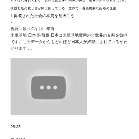
ネスは八百長であり、安保法案と深い関係がある 世界の人々を殺すために
検察と最高裁と霞が関は回っている 世界で一番悪魔的な組織の傀儡
1 偽装された社会の本質を見抜こう
•
視聴回数 1.9万 回
1 年前
米軍基地
日本
駐留費
日本
は米軍基地費用の全
世界
の８割を負担
です。このデータからもどれほど
日本
人が奴隷にされているかわ
かります …
25:35