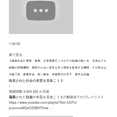
1:53:55
後で見る
【偽装社会】警察、検察、公安調査庁こそがテロ組織の飼い犬 正体はテロ
組織の諜報機関 国民のために意見を言う団体を監視する機関 テロ防止は
大嘘で逆 創価学会、統一教会、米国勢力の手下 後半は全編
偽装された社会の本質を見抜こう 2
•
視聴回数 5,600 回
2 か月前
偽装
された
社会
の本質を見抜こう
１
の動画全てのプレイリスト
https://www.youtube.com/playlist?list=UUTU-
jzumnunMQoOZ5BHT0nw …