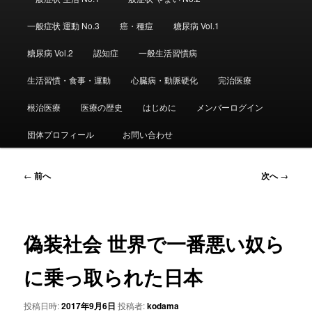
ュ
ー
一般症状 運動 No.3
癌・種痘
糖尿病 Vol.1
糖尿病 Vol.2
認知症
一般生活習慣病
生活習慣・食事・運動
心臓病・動脈硬化
完治医療
根治医療
医療の歴史
はじめに
メンバーログイン
団体プロフィール
お問い合わせ
投
←
前へ
次へ
→
稿
ナ
ビ
ゲ
偽装社会 世界で一番悪い奴ら
ー
シ
に乗っ取られた日本
ョ
ン
投稿日時:
2017年9月6日
投稿者:
kodama