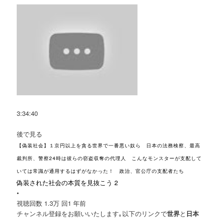
3:34:40
後で見る
【偽装社会】１京円以上を貪る世界で一番悪い奴ら 日本の法務検察、最高
裁判所、警察24時は彼らの窃盗収奪の代理人 こんなモンスターが支配して
いては常識が通用するはずがなかった！ 政治、官公庁の支配者たち
偽装された社会の本質を見抜こう 2
•
視聴回数 1.3万 回
1 年前
チャンネル登録をお願いいたします｡以下のリンクで
世界
と
日本