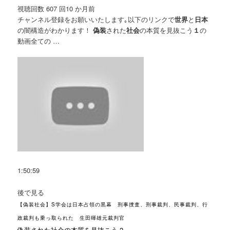
視聴回数 607 回
10 か月前
チャンネル登録をお願いいたします｡以下のリンクで
世界
と
日本
の闇構造がわかります！
偽装
された
社会
の本質を見抜こう
１
の
動画全ての …
1:50:59
後で見る
【偽装社会】S学会は日本占領の黒幕 刑事捜査、刑事裁判、民事裁判、行
政裁判も乗っ取られた 生田暉雄元裁判官
偽装された社会の本質を見抜こう 2