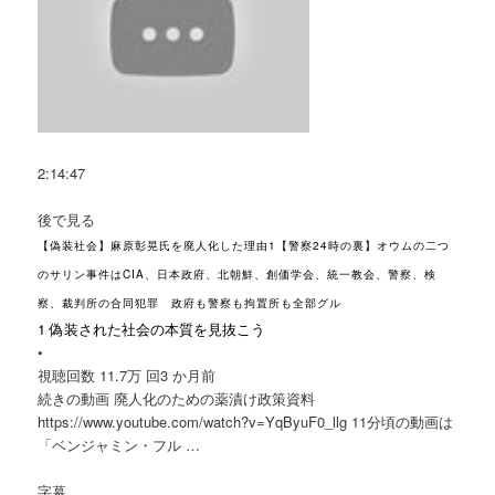
2:14:47
後で見る
【偽装社会】麻原彰晃氏を廃人化した理由1【警察24時の裏】オウムの二つ
のサリン事件はCIA、日本政府、北朝鮮、創価学会、統一教会、警察、検
察、裁判所の合同犯罪 政府も警察も拘置所も全部グル
1 偽装された社会の本質を見抜こう
•
視聴回数 11.7万 回
3 か月前
続きの動画 廃人化のための薬漬け政策資料
https://www.youtube.com/watch?v=YqByuF0_llg 11分頃の動画は
「ベンジャミン・フル …
字幕