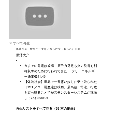
38
すべて再生
偽装社会 世界で一番悪い奴らに乗っ取られた日本
黒澤大介
•
今までの発電は虚構 原子力発電も火力発電も利
権収奪のために行われてきた フリーエネルギ
ー発電機
41:46
【偽装社会】世界で一番悪い奴らに乗っ取られた
日本１／２ 悪魔達は検察、最高裁、司法、行政
を乗っ取ることで極悪モンスターシステムが稼働
している
3:30:01
再生リストをすべて見る（38 本の動画）