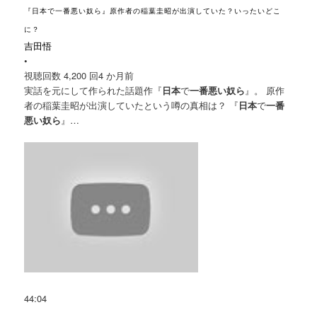
『日本で一番悪い奴ら』原作者の稲葉圭昭が出演していた？いったいどこ
に？
吉田悟
•
視聴回数 4,200 回
4 か月前
実話を元にして作られた話題作『
日本
で
一番悪い奴ら
』。 原作
者の稲葉圭昭が出演していたという噂の真相は？ 『
日本
で
一番
悪い奴ら
』…
44:04