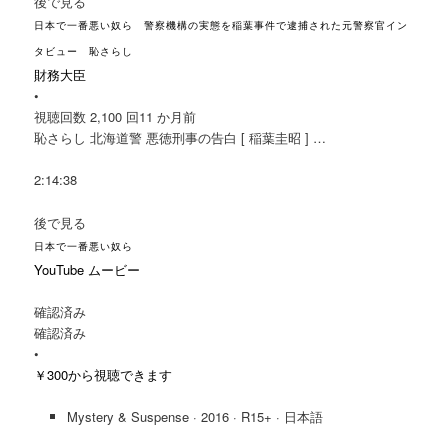
後で見る
日本で一番悪い奴ら 警察機構の実態を稲葉事件で逮捕された元警察官イン
タビュー 恥さらし
財務大臣
•
視聴回数 2,100 回
11 か月前
恥さらし 北海道警 悪徳刑事の告白 [ 稲葉圭昭 ] …
2:14:38
後で見る
日本で一番悪い奴ら
YouTube ムービー
確認済み
確認済み
•
￥300から視聴できます
Mystery & Suspense · 2016 · R15+ · 日本語