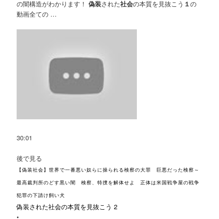
の闇構造がわかります！
偽装
された
社会
の本質を見抜こう
１
の
動画全ての …
30:01
後で見る
【偽装社会】世界で一番悪い奴らに操られる検察の大罪 巨悪だった検察～
最高裁判所のどす黒い闇 検察、特捜を解体せよ 正体は米国戦争屋の戦争
犯罪の下請け飼い犬
偽装された社会の本質を見抜こう 2
•