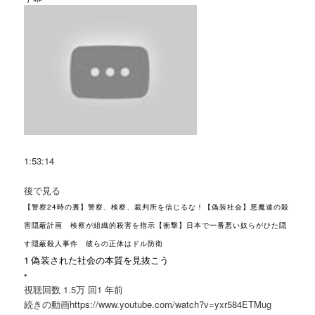
1:53:14
後で見る
【警察24時の裏】警察、検察、裁判所を信じるな！【偽装社会】悪魔達の殺
害隠蔽計画 検察が組織的殺害を指示【衝撃】日本で一番悪い奴らがひた隠
す隠蔽殺人事件 彼らの正体はドル防衛
1 偽装された社会の本質を見抜こう
•
視聴回数 1.5万 回
1 年前
続きの動画https://www.youtube.com/watch?v=yxr584ETMug