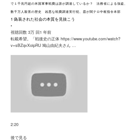
で１千兆円超の米国軍事戦費は誰が調達しているか？ 法務省による強盗、
数千万人殺害の歴史 凶悪な戦費調達実行犯、霞が関テロ中枢指令本部
1 偽装された社会の本質を見抜こう
•
視聴回数 3万 回
1 年前
転載希望。「戦後史の正体 https://www.youtube.com/watch?
v=sBZqvXoipRU 鳩山由紀夫さん …
2:20
後で見る