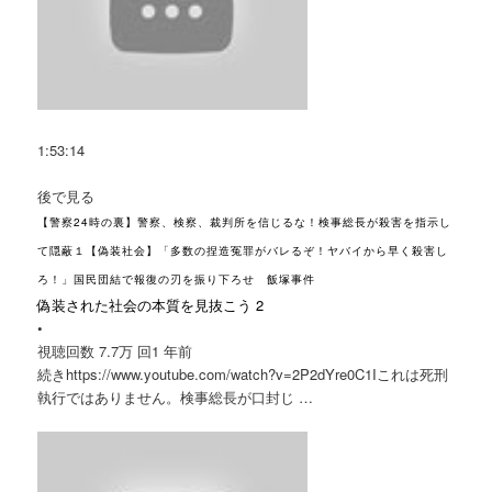
1:53:14
後で見る
【警察24時の裏】警察、検察、裁判所を信じるな！検事総長が殺害を指示し
て隠蔽１【偽装社会】「多数の捏造冤罪がバレるぞ！ヤバイから早く殺害し
ろ！」国民団結で報復の刃を振り下ろせ 飯塚事件
偽装された社会の本質を見抜こう 2
•
視聴回数 7.7万 回
1 年前
続きhttps://www.youtube.com/watch?v=2P2dYre0C1Iこれは死刑
執行ではありません。検事総長が口封じ …