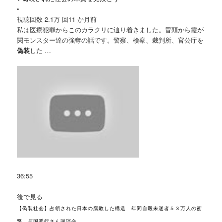
•
視聴回数 2.1万 回
11 か月前
私は医療犯罪からこのカラクリに辿り着きました。冒頭から霞が
関モンスター達の強奪の話です。警察、検察、裁判所、官公庁を
偽装
した …
36:55
後で見る
【偽装社会】占領された日本の腐敗した構造 年間自殺未遂者５３万人の衝
撃 与国秀行さん講演会