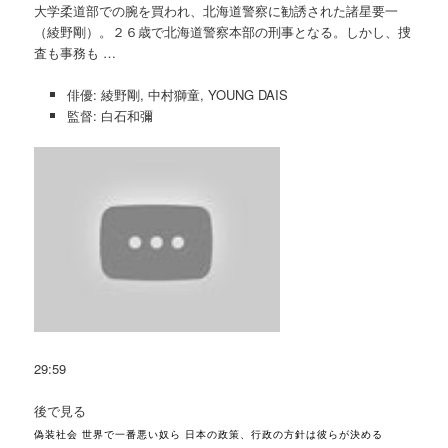
大学柔道部での腕を買われ、北海道警察に勧誘された諸星要一
（綾野剛）。２６歳で北海道警察本部の刑事となる。しかし、捜
査も事務も …
俳優: 綾野剛, 中村獅童, YOUNG DAIS
監督: 白石和彌
29:59
後で見る
偽装社会 世界で一番悪い奴ら 日本の政策、行政の方針は彼らが決める