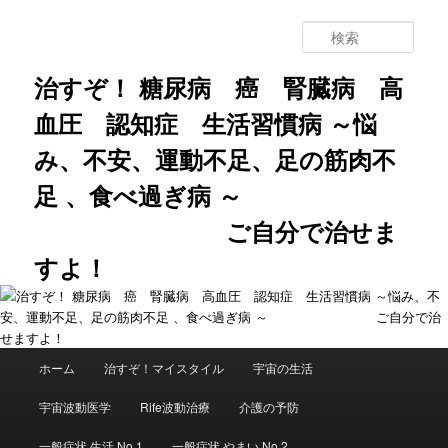
メ
イ
検
ン
索
コ
治すぞ！ 糖尿病 癌 腎臓病 高
ン
血圧 認知症 生活習慣病 ～悩
テ
ン
み、不安、運動不足、足の筋肉不
ツ
へ
足 、食べ過ぎ病 ～
移
動
ご自分で治せま
すよ！
メ
ホーム
治すぞ！マイスタイル
宇宙の生活
イ
ン
宇宙波動医学
Rife波動治療
介護の予防
メ
ニ
一般症状 生活 No.1
一般症状 やまい No.2