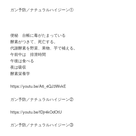
ガン予防／ナチュラルハイジーン①
便秘 台帳に毒がたまっている
酵素がつきて、死亡する。
代謝酵素を野菜、果物、芋で補える。
午前中は 排泄時間
午後は食べる
夜は吸収
酵素栄養学
https://youtu.be/A6_4QJ3WvkE
ガン予防／ナチュラルハイジーン②
https://youtu.be/fDjr4kOdOtU
ガン予防／ナチュラルハイジーン③