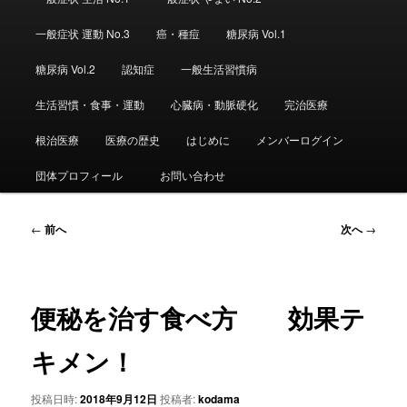
ュ
ー
一般症状 運動 No.3
癌・種痘
糖尿病 Vol.1
糖尿病 Vol.2
認知症
一般生活習慣病
生活習慣・食事・運動
心臓病・動脈硬化
完治医療
根治医療
医療の歴史
はじめに
メンバーログイン
団体プロフィール
お問い合わせ
投
←
前へ
次へ
→
稿
ナ
ビ
ゲ
便秘を治す食べ方 効果テ
ー
シ
キメン！
ョ
ン
投稿日時:
2018年9月12日
投稿者:
kodama