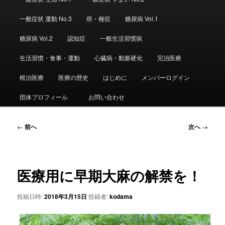
ュ
ー
一般症状 運動 No.3
癌・種痘
糖尿病 Vol.1
糖尿病 Vol.2
認知症
一般生活習慣病
生活習慣・食事・運動
心臓病・動脈硬化
完治医療
根治医療
医療の歴史
はじめに
メンバーログイン
団体プロフィール
お問い合わせ
投
←
前へ
次へ
→
稿
ナ
ビ
ゲ
医療用に早期大麻の解禁を！
ー
シ
投稿日時:
2018年3月15日
投稿者:
kodama
ョ
ン