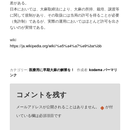
差がある。
日本においては、大麻取締法により、大麻の所持、栽培、譲渡等
に関して規制があり、その取扱には当局の許可を得ることが必要
（免許制）であるが、実際の運用においてはほとんど許可を出さ
ないのが実情である。
wiki
https://ja.wikipedia.org/wiki/%e5%a4%a7%e9%ba%bb
カテゴリー:
医療用に早期大麻の解禁を！
作成者:
kodama
パーマリ
ンク
コメントを残す
※
メールアドレスが公開されることはありません。
が付
いている欄は必須項目です