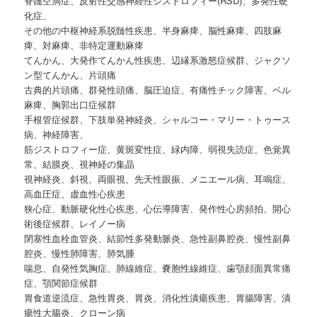
脊髄空洞症、反射性交感神経性ジストロフィー(RSD)、多発性硬
化症、
その他の中枢神経系脱髄性疾患、半身麻痺、脳性麻痺、四肢麻
痺、対麻痺、非特定運動麻痺
てんかん、大発作てんかん性疾患、辺縁系激怒症候群、ジャクソ
ン型てんかん、片頭痛
古典的片頭痛、群発性頭痛、脳圧迫症、有痛性チック障害、ベル
麻痺、胸郭出口症候群
手根管症候群、下肢単発神経炎、シャルコー・マリー・トゥース
病、神経障害、
筋ジストロフィー症、黄斑変性症、緑内障、弱視失読症、色覚異
常、結膜炎、視神経の集晶
視神経炎、斜視、両眼視、先天性眼振、メニエール病、耳鳴症、
高血圧症、虚血性心疾患
狭心症、動脈硬化性心疾患、心伝導障害、発作性心房頻拍、開心
術後症候群、レイノー病
閉塞性血栓血管炎、結節性多発動脈炎、急性副鼻腔炎、慢性副鼻
腔炎、慢性肺障害、肺気腫
喘息、自発性気胸症、肺線維症、嚢胞性線維症、歯顎顔面異常痛
症、顎関節症候群
胃食道逆流症、急性胃炎、胃炎、消化性潰瘍疾患、胃腸障害、潰
瘍性大腸炎、クローン病