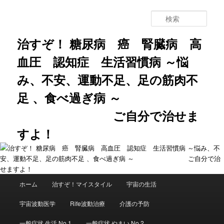
メ
イ
検
ン
索
コ
治すぞ！ 糖尿病 癌 腎臓病 高
ン
血圧 認知症 生活習慣病 ～悩
テ
ン
み、不安、運動不足、足の筋肉不
ツ
へ
足 、食べ過ぎ病 ～
移
動
ご自分で治せま
すよ！
メ
ホーム
治すぞ！マイスタイル
宇宙の生活
イ
ン
宇宙波動医学
Rife波動治療
介護の予防
メ
ニ
一般症状 生活 No.1
一般症状 やまい No.2