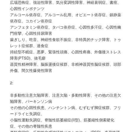
広場恐怖症、強迫性障害、気分変調性障害、神経衰弱症、書痙、
心因性インポテンツ
アルコール依存症、アルコール乱用、オピエート依存症、鎮静薬
依存症、コカイン依存症
アンフェタミン依存症、タバコ依存症、心因性多汗症、心因性幽
門痙攣、心因性排尿障害
歯ぎしり、吃音、神経性食欲不振症、非特異的チック障害、トゥ
レット症候群、過食症
持続型不眠症、悪夢、緊張性頭痛、心因性疼痛、外傷後ストレス
障害(PTSD)、抜毛癖
器質性精神障害、脳振盪後症候群、非精神器質性脳症候群、頭部
外傷、間欠性爆発性障害
2:
非多動性注意欠陥障害、注意欠陥・多動性障害、その他の注意欠
陥障害、パーキンソン病
その他の心因性疾患、ハンチントン病、むずむず脚症候群、フリ
ードライヒ失調症、
小脳性運動失調症、脊髄性筋萎縮症(II型)、筋萎縮性側索硬化
症、その他の脊髄性疾患