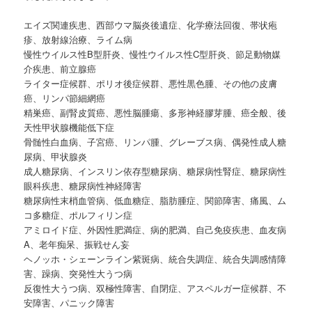
エイズ関連疾患、西部ウマ脳炎後遺症、化学療法回復、帯状疱
疹、放射線治療、ライム病
慢性ウイルス性B型肝炎、慢性ウイルス性C型肝炎、節足動物媒
介疾患、前立腺癌
ライター症候群、ポリオ後症候群、悪性黒色腫、その他の皮膚
癌、リンパ節細網癌
精巣癌、副腎皮質癌、悪性脳腫瘍、多形神経膠芽腫、癌全般、後
天性甲状腺機能低下症
骨髄性白血病、子宮癌、リンパ腫、グレーブス病、偶発性成人糖
尿病、甲状腺炎
成人糖尿病、インスリン依存型糖尿病、糖尿病性腎症、糖尿病性
眼科疾患、糖尿病性神経障害
糖尿病性末梢血管病、低血糖症、脂肪腫症、関節障害、痛風、ム
コ多糖症、ポルフィリン症
アミロイド症、外因性肥満症、病的肥満、自己免疫疾患、血友病
A、老年痴呆、振戦せん妄
ヘノッホ・シェーンライン紫斑病、統合失調症、統合失調感情障
害、躁病、突発性大うつ病
反復性大うつ病、双極性障害、自閉症、アスペルガー症候群、不
安障害、パニック障害