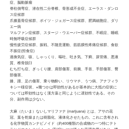
症、脳動脈瘤
脊柱側弯症、潜在性二分脊椎、骨形成不全症、エーラス・ダンロ
ス症候群
爪膝蓋骨症候群、ポイツ・ジェガース症候群、肥満細胞症、ダリ
エー病
マルファン症候群、スタージ・ウエーバー症候群、不眠症、睡眠
時無呼吸症候群
慢性疲労症候群、振戦、不随意運動、筋筋膜性疼痛症候群、食欲
不振症(拒食症)
過換気症、咳、しゃっくり、嘔吐、吐き気、下痢、尿管痛、悪液
質、椎骨脱臼
むち打ち症、ぎっくり腰、肩部傷害、前腕、手首、手部傷害、臀
部傷害、
膝、踵、足の傷害、乗り物酔い、リウマチ、うつ病、アナフィラ
キシー様症状、※幾つかは即効性があるが基本的に大抵の症状に
ついては即効性はなく漢方薬と同じように遅効性である。その
分、副作用は少ない。
大麻（たいま）ないしマリファナ (marijuana) とは、アサの花
冠、葉を乾燥または樹脂化、液体化させたもの。これに含有され
る化学物質カンナビノイド（約400種類の合成物の一つ特にテト