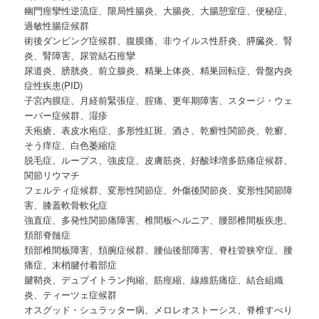
幽門痙攣性逆流症、限局性腸炎、大腸炎、大腸憩室症、便秘症、
過敏性腸症候群
術後ダンピング症候群、腹膜痛、非ウイルス性肝炎、膵臓炎、腎
炎、腎障害、尿管結石痙攣
尿道炎、膀胱炎、前立腺炎、精巣上体炎、精巣回転症、骨盤内炎
症性疾患(PID)
子宮内膜症、月経前緊張症、腟痛、更年期障害、スタージ・ウェ
ーバー症候群、湿疹
天疱瘡、表皮水疱症、多形性紅斑、酒さ、乾癬性関節炎、乾癬、
そう痒症、白色萎縮症
脱毛症、ループス、強皮症、皮膚筋炎、好酸球増多筋痛症候群、
関節リウマチ
フェルティ症候群、変形性関節症、外傷後関節炎、変形性関節障
害、膝蓋軟骨軟化症
強直症、多発性関節痛障害、椎間板ヘルニア、腰部椎間板疾患、
頚部脊髄症
頚部椎間板障害、頚腕症候群、腰仙後部障害、脊柱管狭窄症、腰
痛症、末梢腱付着部症
腱鞘炎、デュプイトラン拘縮、筋痙縮、線維筋痛症、結合組織
炎、ティーツェ症候群
オスグッド・シュラッター病、メロレオストーシス、脊椎すべり