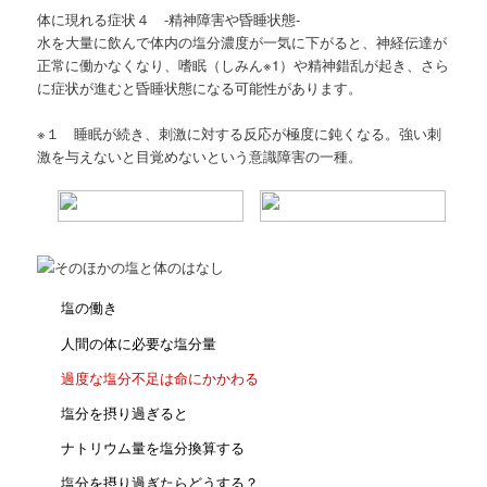
体に現れる症状４ -精神障害や昏睡状態-
水を大量に飲んで体内の塩分濃度が一気に下がると、神経伝達が
正常に働かなくなり、嗜眠（しみん※1）や精神錯乱が起き、さら
に症状が進むと昏睡状態になる可能性があります。
※１ 睡眠が続き、刺激に対する反応が極度に鈍くなる。強い刺
激を与えないと目覚めないという意識障害の一種。
塩の働き
人間の体に必要な塩分量
過度な塩分不足は命にかかわる
塩分を摂り過ぎると
ナトリウム量を塩分換算する
塩分を摂り過ぎたらどうする？