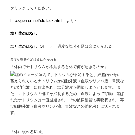
クリックしてください。
http://gen-en.net/sio-lack.html
より～
塩と体のはなし
塩と体のはなしTOP
＞ 過度な塩分不足は命にかかわる
過度な塩分不足は命にかかわる
「体内でナトリウムが不足すると体で何が起きるのか」
体内でナトリウムが不足すると、細胞内や骨に
蓄えられているナトリウムが細胞外液（血液やリンパ液、胃液な
どの消化液）に放出され、塩分濃度を調節しようとします。 ま
た、ナトリウムの排出を抑制するため、血液によって腎臓に運ば
れたナトリウムは一度濾過され、その後尿細管で再吸収され、再
び細胞外液（血液やリンパ液、胃液などの消化液）に送られま
す。
「体に現れる症状」