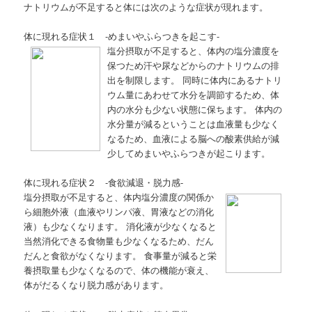
ナトリウムが不足すると体には次のような症状が現れます。
体に現れる症状１ -めまいやふらつきを起こす-
塩分摂取が不足すると、体内の塩分濃度を
保つため汗や尿などからのナトリウムの排
出を制限します。 同時に体内にあるナトリ
ウム量にあわせて水分を調節するため、体
内の水分も少ない状態に保ちます。 体内の
水分量が減るということは血液量も少なく
なるため、血液による脳への酸素供給が減
少してめまいやふらつきが起こります。
体に現れる症状２ -食欲減退・脱力感-
塩分摂取が不足すると、体内塩分濃度の関係か
ら細胞外液（血液やリンパ液、胃液などの消化
液）も少なくなります。 消化液が少なくなると
当然消化できる食物量も少なくなるため、だん
だんと食欲がなくなります。 食事量が減ると栄
養摂取量も少なくなるので、体の機能が衰え、
体がだるくなり脱力感があります。