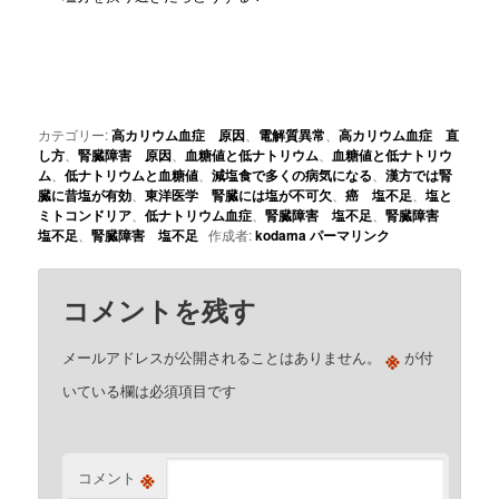
カテゴリー:
高カリウム血症 原因
、
電解質異常
、
高カリウム血症 直
し方
、
腎臓障害 原因
、
血糖値と低ナトリウム
、
血糖値と低ナトリウ
ム
、
低ナトリウムと血糖値
、
減塩食で多くの病気になる
、
漢方では腎
臓に昔塩が有効
、
東洋医学 腎臓には塩が不可欠
、
癌 塩不足
、
塩と
ミトコンドリア
、
低ナトリウム血症
、
腎臓障害 塩不足
、
腎臓障害
塩不足
、
腎臓障害 塩不足
作成者:
kodama
パーマリンク
コメントを残す
※
メールアドレスが公開されることはありません。
が付
いている欄は必須項目です
※
コメント