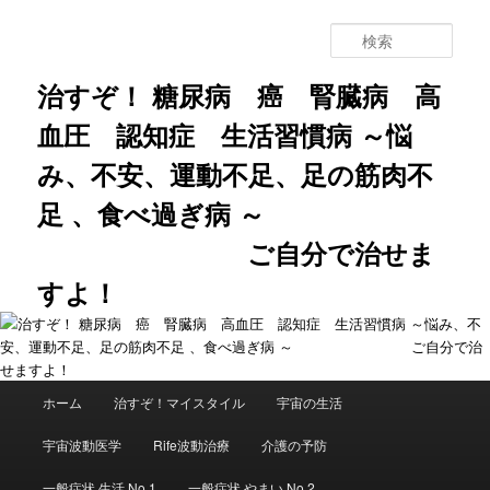
メ
イ
検
ン
索
コ
治すぞ！ 糖尿病 癌 腎臓病 高
ン
血圧 認知症 生活習慣病 ～悩
テ
ン
み、不安、運動不足、足の筋肉不
ツ
へ
足 、食べ過ぎ病 ～
移
動
ご自分で治せま
すよ！
メ
ホーム
治すぞ！マイスタイル
宇宙の生活
イ
ン
宇宙波動医学
Rife波動治療
介護の予防
メ
ニ
一般症状 生活 No.1
一般症状 やまい No.2