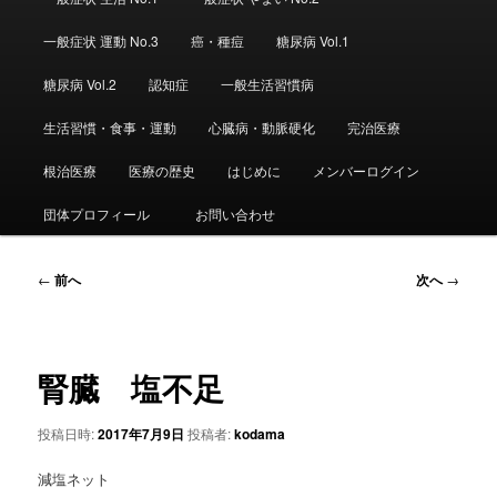
ュ
ー
一般症状 運動 No.3
癌・種痘
糖尿病 Vol.1
糖尿病 Vol.2
認知症
一般生活習慣病
生活習慣・食事・運動
心臓病・動脈硬化
完治医療
根治医療
医療の歴史
はじめに
メンバーログイン
団体プロフィール
お問い合わせ
投
←
前へ
次へ
→
稿
ナ
ビ
ゲ
腎臓 塩不足
ー
シ
投稿日時:
2017年7月9日
投稿者:
kodama
ョ
ン
減塩ネット