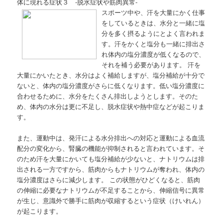
体に現れる症状３ -脱水症状や筋肉異常-
スポーツ中や、汗を大量にかく仕事
をしているときは、水分と一緒に塩
分を多く摂るようにとよく言われま
す。汗をかくと塩分も一緒に排出さ
れ体内の塩分濃度が低くなるので、
それを補う必要があります。 汗を
大量にかいたとき、水分はよく補給しますが、塩分補給が十分で
ないと、体内の塩分濃度がさらに低くなります。低い塩分濃度に
合わせるために、水分をたくさん排出しようとします。そのた
め、体内の水分は更に不足し、脱水症状や熱中症などが起こりま
す。
また、運動中は、発汗による水分排出への対応と運動による血流
配分の変化から、腎臓の機能が抑制されると言われています。そ
のため汗を大量にかいても塩分補給が少ないと、ナトリウムは排
出される一方ですから、筋肉からもナトリウムが奪われ、体内の
塩分濃度はさらに減少します。 この状態がひどくなると、筋肉
の伸縮に必要なナトリウムが不足することから、伸縮信号に異常
が生じ、意識外で勝手に筋肉が収縮するという症状（けいれん）
が起こります。